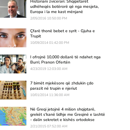
Historiani zviceran: Shqipëtarët
udhëheqës botërorë që nga mesjeta,
Europa i la me kast mënjanë
2/05/2016 10:50:00 PM
Çfarë thonë bebet e syrit - Gjuha e
Trupit
10/09/2014 01:42:00 PM
I ofrojnë 10,000 dollarë të ndahet nga
Burri; Pranon Ofertën
4/23/2019 12:03:00 AM
7 bimët mjekësore që zhdukin çdo
parazit në trupin e njeriut
10/01/2014 11:36:00 AM
Në Greqi jetojnë 4 milion shqiptarë,
grekët s'kanë lidhje me Greqinë e lashtë
- dalin sekretet e kishës ortodokse
2/21/2015 07:52:00 AM