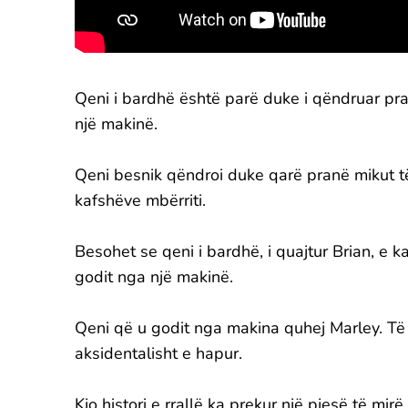
Qeni i bardhë është parë duke i qëndruar pranë
një makinë.
Qeni besnik qëndroi duke qarë pranë mikut të 
kafshëve mbërriti.
Besohet se qeni i bardhë, i quajtur Brian, e ka
godit nga një makinë.
Qeni që u godit nga makina quhej Marley. Të 
aksidentalisht e hapur.
Kjo histori e rrallë ka prekur një pjesë të mir