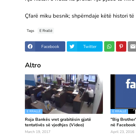
Çfarë miku besnik; shpërndaje këtë histori të 
Tags
E Rrallë
Facebook
Twitter
Altro
E RRALLË
E RRALLË
Roja Bankës vret grabitësin gjatë
"Big Brother
tentativës së vjedhjes (Video)
në Facebook,
March 19, 2017
April 23, 2016