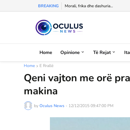
BREAKING
Morali, frika dhe dashuria...
Home
Opinione
Të Rejat
It
Home
E Rrallë
Qeni vajton me orë pra
makina
by
Oculus News
-
12/12/2015 09:47:00 PM