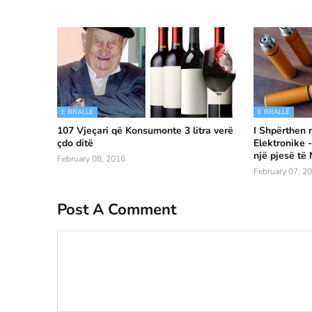
E RRALLË
E RRALLË
107 Vjeçari që Konsumonte 3 litra verë
I Shpërthen 
çdo ditë
Elektronike
një pjesë të 
February 08, 2016
February 07, 2
Post A Comment