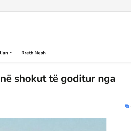
alian
Rreth Nesh
në shokut të goditur nga