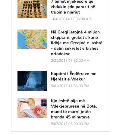
7 bimët mjekësore që
zhdukin çdo parazit në
trupin e njeriut
10/01/2014 11:36:00 AM
Në Greqi jetojnë 4 milion
shqiptarë, grekët s'kanë
lidhje me Greqinë e lashtë
- dalin sekretet e kishës
ortodokse
2/21/2015 07:52:00 AM
Kuptimi i Ëndërrave me
Njerëzit e Vdekur
5/01/2017 11:53:00 PM
Kjo është pija më
Vdekjeprurëse në Botë,
mund të marrë jetën
brenda 45 minutave
5/07/2017 03:09:00 PM