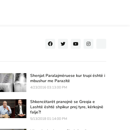
Shenjat Paralajmëruese kur trupi është i
mbushur me Parazitë
4/23/2016 03:13:00 PM
Shkencëtarët pranojnë se Greqia e
Lashtë është shpikur prej tyre, kërkojnë
falje?!
5/13/2018 01:14:00 PM