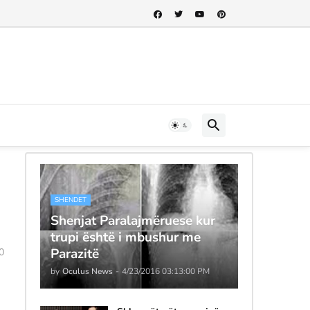
SHENDET
Shenjat Paralajmëruese kur
trupi është i mbushur me
Parazitë
0
by
Oculus News
-
4/23/2016 03:13:00 PM