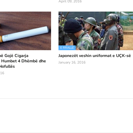
April 09, 2016
E RRALLË
në Gojë Cigarja
Japonezët veshin uniformat e UÇK-së
 - Humbet 4 Dhëmbë dhe
January 16, 2016
Nofullës
016