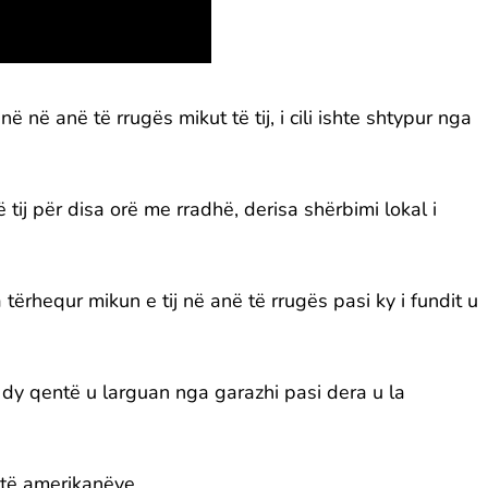
 në anë të rrugës mikut të tij, i cili ishte shtypur nga
tij për disa orë me rradhë, derisa shërbimi lokal i
 tërhequr mikun e tij në anë të rrugës pasi ky i fundit u
dy qentë u larguan nga garazhi pasi dera u la
ë të amerikanëve.