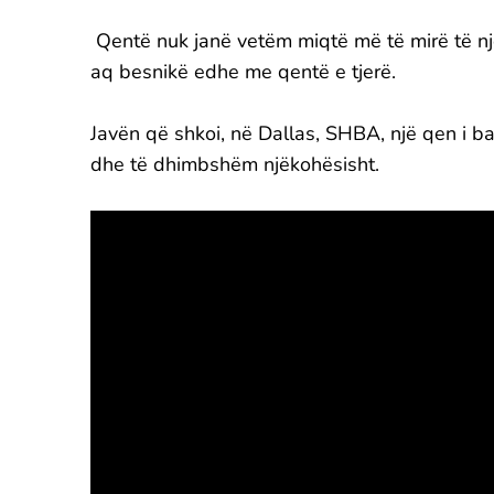
Qentë nuk janë vetëm miqtë më të mirë të njer
aq besnikë edhe me qentë e tjerë.
Javën që shkoi, në Dallas, SHBA, një qen i b
dhe të dhimbshëm njëkohësisht.