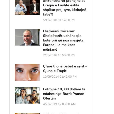
Shkencëtarët pranojnë se
Greqia e Lashtë është
shpikur prej tyre, kërkojnë
falje?!
5/13/2018 01:14:00 PM
Historiani zviceran:
Shqipëtarët udhëheqës
botërorë që nga mesjeta,
Europa i la me kast
mënjanë
2/05/2016 10:50:00 PM
Çfarë thonë bebet e syrit -
Gjuha e Trupit
10/09/2014 01:42:00 PM
I ofrojnë 10,000 dollarë të
ndahet nga Burri; Pranon
Ofertën
4/23/2019 12:03:00 AM