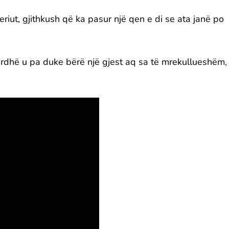
iut, gjithkush që ka pasur një qen e di se ata janë po
ardhë u pa duke bërë një gjest aq sa të mrekullueshëm,