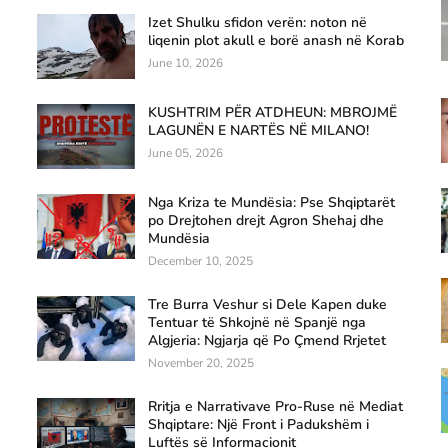
Izet Shulku sfidon verën: noton në
liqenin plot akull e borë anash në Korab
June 10, 2026
KUSHTRIM PËR ATDHEUN: MBROJMË
LAGUNËN E NARTËS NË MILANO!
June 05, 2026
Nga Kriza te Mundësia: Pse Shqiptarët
po Drejtohen drejt Agron Shehaj dhe
Mundësia
December 10, 2025
Tre Burra Veshur si Dele Kapen duke
Tentuar të Shkojnë në Spanjë nga
Algjeria: Ngjarja që Po Çmend Rrjetet
November 20, 2025
Rritja e Narrativave Pro-Ruse në Mediat
Shqiptare: Një Front i Padukshëm i
Luftës së Informacionit