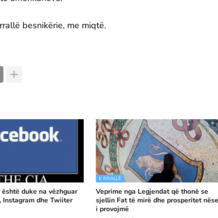
rrallë besnikërie, me miqtë.
E RRALLË
' është duke na vëzhguar
Veprime nga Legjendat që thonë se
 Instagram dhe Twiiter
sjellin Fat të mirë dhe prosperitet nës
i provojmë