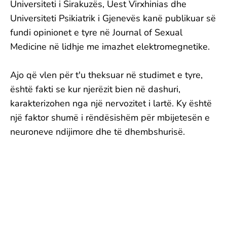
Universiteti i Sirakuzës, Uest Virxhinias dhe
Universiteti Psikiatrik i Gjenevës kanë publikuar së
fundi opinionet e tyre në Journal of Sexual
Medicine në lidhje me imazhet elektromegnetike.
Ajo që vlen për t'u theksuar në studimet e tyre,
është fakti se kur njerëzit bien në dashuri,
karakterizohen nga një nervozitet i lartë. Ky është
një faktor shumë i rëndësishëm për mbijetesën e
neuroneve ndijimore dhe të dhembshurisë.