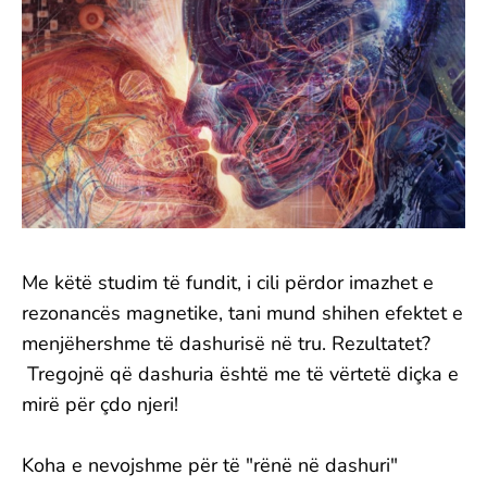
Me këtë studim të fundit, i cili përdor imazhet e
rezonancës magnetike, tani mund shihen efektet e
menjëhershme të dashurisë në tru. Rezultatet?
Tregojnë që dashuria është me të vërtetë diçka e
mirë për çdo njeri!
Koha e nevojshme për të "rënë në dashuri"