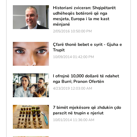
Historiani zviceran: Shqipëtarët
udhëheqës botërorë që nga
mesjeta, Europa i la me kast
mënjanë
2/05/2016 10:50:00 PM
Çfarë thonë bebet e syrit - Gjuha e
Trupit
10/09/2014 01:42:00 PM
I ofrojnë 10,000 dollarë të ndahet
nga Burri; Pranon Ofertën
4/23/2019 12:03:00 AM
7 bimët mjekësore që zhdukin çdo
parazit në trupin e njeriut
10/01/2014 11:36:00 AM