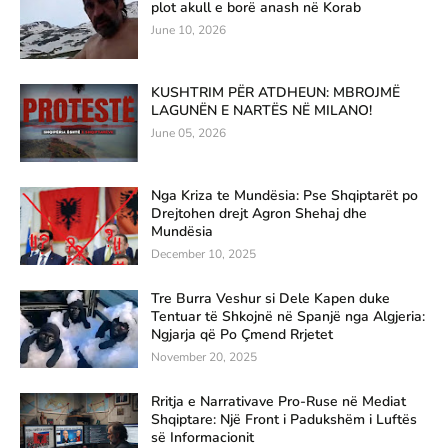
plot akull e borë anash në Korab
June 10, 2026
KUSHTRIM PËR ATDHEUN: MBROJMË
LAGUNËN E NARTËS NË MILANO!
June 05, 2026
Nga Kriza te Mundësia: Pse Shqiptarët po
Drejtohen drejt Agron Shehaj dhe
Mundësia
December 10, 2025
Tre Burra Veshur si Dele Kapen duke
Tentuar të Shkojnë në Spanjë nga Algjeria:
Ngjarja që Po Çmend Rrjetet
November 20, 2025
Rritja e Narrativave Pro-Ruse në Mediat
Shqiptare: Një Front i Padukshëm i Luftës
së Informacionit