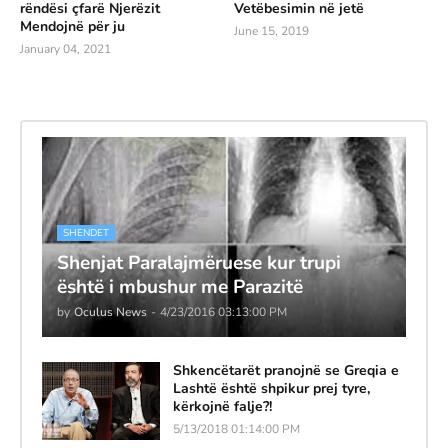
rëndësi çfarë Njerëzit
Vetëbesimin në jetë
Mendojnë për ju
June 15, 2019
January 04, 2021
SHENDET
Shenjat Paralajmëruese kur trupi
është i mbushur me Parazitë
by
Oculus News
-
4/23/2016 03:13:00 PM
Shkencëtarët pranojnë se Greqia e
Lashtë është shpikur prej tyre,
kërkojnë falje?!
5/13/2018 01:14:00 PM