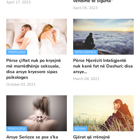
vendime të sigurta"
April 17, 2023
April 05, 2023
PSIKOLOGJI
INTELIGJENCA
Përse çiftet nuk po kryejnë
Përse Njerëzit Inteligjentë
më marrëdhënje seksuale,
nuk kanë fat në Dashuri; disa
disa arsye kryesore sipas
arsye...
psikologes
March 04, 2021
October 03, 2021
PSIKOLOGJI
BESIMI
Arsye Serioze se pse s'ka
Gjërat që rrënojnë