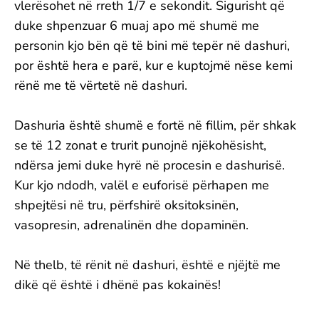
vlerësohet në rreth 1/7 e sekondit. Sigurisht që
duke shpenzuar 6 muaj apo më shumë me
personin kjo bën që të bini më tepër në dashuri,
por është hera e parë, kur e kuptojmë nëse kemi
rënë me të vërtetë në dashuri.
Dashuria është shumë e fortë në fillim, për shkak
se të 12 zonat e trurit punojnë njëkohësisht,
ndërsa jemi duke hyrë në procesin e dashurisë.
Kur kjo ndodh, valël e euforisë përhapen me
shpejtësi në tru, përfshirë oksitoksinën,
vasopresin, adrenalinën dhe dopaminën.
Në thelb, të rënit në dashuri, është e njëjtë me
dikë që është i dhënë pas kokainës!