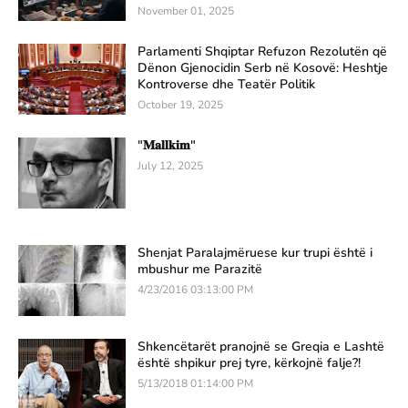
November 01, 2025
Parlamenti Shqiptar Refuzon Rezolutën që
Dënon Gjenocidin Serb në Kosovë: Heshtje
Kontroverse dhe Teatër Politik
October 19, 2025
"𝐌𝐚𝐥𝐥𝐤𝐢𝐦"
July 12, 2025
Shenjat Paralajmëruese kur trupi është i
mbushur me Parazitë
4/23/2016 03:13:00 PM
Shkencëtarët pranojnë se Greqia e Lashtë
është shpikur prej tyre, kërkojnë falje?!
5/13/2018 01:14:00 PM