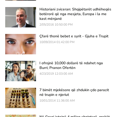
Historiani zviceran: Shqipëtarët udhëheqës
botërorë që nga mesjeta, Europa i la me
kast mënjanë
2/05/2016 10:50:00 PM
Çfarë thonë bebet e syrit - Gjuha e Trupit
10/09/2014 01:42:00 PM
I ofrojnë 10,000 dollarë të ndahet nga
Burri; Pranon Ofertën
4/23/2019 12:03:00 AM
7 bimët mjekësore që zhdukin çdo parazit
në trupin e njeriut
10/01/2014 11:36:00 AM
Në Greqi jetojnë 4 milion shqiptarë, grekët