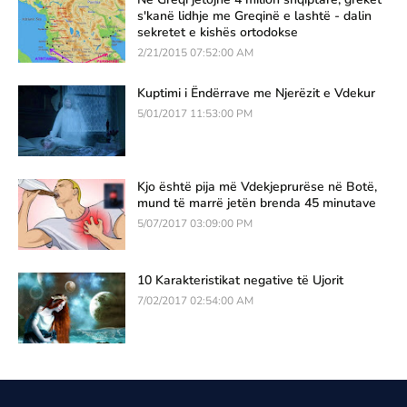
s'kanë lidhje me Greqinë e lashtë - dalin
sekretet e kishës ortodokse
2/21/2015 07:52:00 AM
Kuptimi i Ëndërrave me Njerëzit e Vdekur
5/01/2017 11:53:00 PM
Kjo është pija më Vdekjeprurëse në Botë,
mund të marrë jetën brenda 45 minutave
5/07/2017 03:09:00 PM
10 Karakteristikat negative të Ujorit
7/02/2017 02:54:00 AM