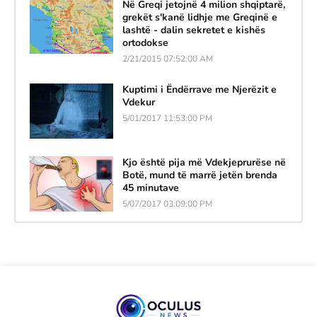
Në Greqi jetojnë 4 milion shqiptarë,
grekët s'kanë lidhje me Greqinë e
lashtë - dalin sekretet e kishës
ortodokse
2/21/2015 07:52:00 AM
Kuptimi i Ëndërrave me Njerëzit e
Vdekur
5/01/2017 11:53:00 PM
Kjo është pija më Vdekjeprurëse në
Botë, mund të marrë jetën brenda
45 minutave
5/07/2017 03:09:00 PM