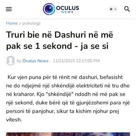
Home
psikologji
Truri bie në Dashuri në më
pak se 1 sekond - ja se si
by
Oculus News
-
11/21/2015 12:17:00 PM
Kur vjen puna për të rënit në dashuri, befasisht
ne do ndjejmë një shkëndijë elektriciteti në tru dhe
në kraharor. Kjo "shkëndijë" ndodh në më pak se
një sekond, duke bërë që të gjunjëzohemi para një
personi të panjohur, sikur ta kishim njohur prej
vitesh.