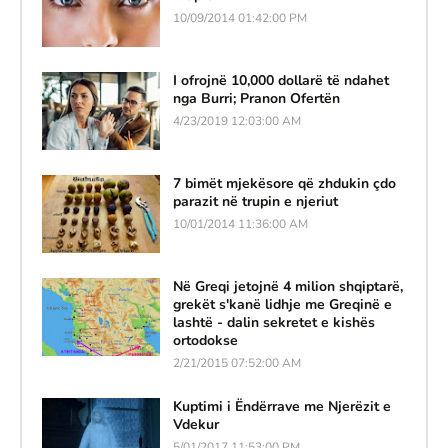
10/09/2014 01:42:00 PM
I ofrojnë 10,000 dollarë të ndahet
nga Burri; Pranon Ofertën
4/23/2019 12:03:00 AM
7 bimët mjekësore që zhdukin çdo
parazit në trupin e njeriut
10/01/2014 11:36:00 AM
Në Greqi jetojnë 4 milion shqiptarë,
grekët s'kanë lidhje me Greqinë e
lashtë - dalin sekretet e kishës
ortodokse
2/21/2015 07:52:00 AM
Kuptimi i Ëndërrave me Njerëzit e
Vdekur
5/01/2017 11:53:00 PM