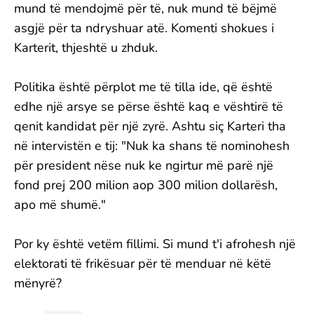
mund të mendojmë për të, nuk mund të bëjmë
asgjë për ta ndryshuar atë. Komenti shokues i
Karterit, thjeshtë u zhduk.
Politika është përplot me të tilla ide, që është
edhe një arsye se përse është kaq e vështirë të
qenit kandidat për një zyrë. Ashtu siç Karteri tha
në intervistën e tij: "Nuk ka shans të nominohesh
për president nëse nuk ke ngirtur më parë një
fond prej 200 milion aop 300 milion dollarësh,
apo më shumë."
Por ky është vetëm fillimi. Si mund t'i afrohesh një
elektorati të frikësuar për të menduar në këtë
mënyrë?