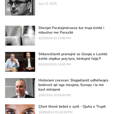
July 12, 2025
Shenjat Paralajmëruese kur trupi është i
mbushur me Parazitë
4/23/2016 03:13:00 PM
Shkencëtarët pranojnë se Greqia e Lashtë
është shpikur prej tyre, kërkojnë falje?!
5/13/2018 01:14:00 PM
Historiani zviceran: Shqipëtarët udhëheqës
botërorë që nga mesjeta, Europa i la me
kast mënjanë
2/05/2016 10:50:00 PM
Çfarë thonë bebet e syrit - Gjuha e Trupit
10/09/2014 01:42:00 PM