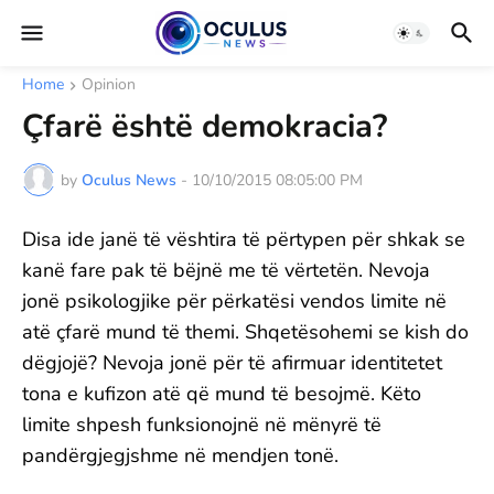
Home
Opinion
Çfarë është demokracia?
by
Oculus News
-
10/10/2015 08:05:00 PM
Disa ide janë të vështira të përtypen për shkak se
kanë fare pak të bëjnë me të vërtetën. Nevoja
jonë psikologjike për përkatësi vendos limite në
atë çfarë mund të themi. Shqetësohemi se kish do
dëgjojë? Nevoja jonë për të afirmuar identitetet
tona e kufizon atë që mund të besojmë. Këto
limite shpesh funksionojnë në mënyrë të
pandërgjegjshme në mendjen tonë.