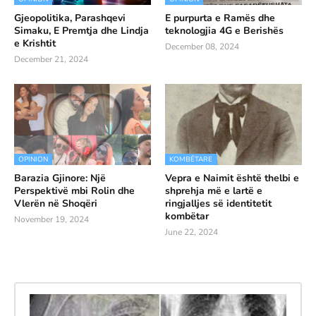
Gjeopolitika, Parashqevi
E purpurta e Ramës dhe
Simaku, E Premtja dhe Lindja
teknologjia 4G e Berishës
e Krishtit
December 08, 2024
December 21, 2024
OPINION
KOMBËTARE
Barazia Gjinore: Një
Vepra e Naimit është thelbi e
Perspektivë mbi Rolin dhe
shprehja më e lartë e
Vlerën në Shoqëri
ringjalljes së identitetit
kombëtar
November 19, 2024
June 22, 2024