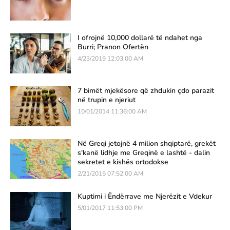
I ofrojnë 10,000 dollarë të ndahet nga
Burri; Pranon Ofertën
4/23/2019 12:03:00 AM
7 bimët mjekësore që zhdukin çdo parazit
në trupin e njeriut
10/01/2014 11:36:00 AM
Në Greqi jetojnë 4 milion shqiptarë, grekët
s'kanë lidhje me Greqinë e lashtë - dalin
sekretet e kishës ortodokse
2/21/2015 07:52:00 AM
Kuptimi i Ëndërrave me Njerëzit e Vdekur
5/01/2017 11:53:00 PM