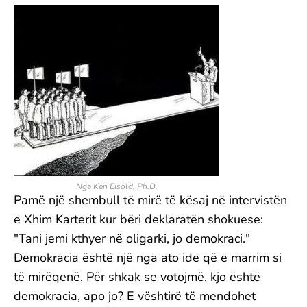
Nga Ken Eisold, Ph.D.
Pamë një shembull të mirë të kësaj në intervistën
e Xhim Karterit kur bëri deklaratën shokuese:
"Tani jemi kthyer në oligarki, jo demokraci."
Demokracia është një nga ato ide që e marrim si
të mirëqenë. Për shkak se votojmë, kjo është
demokracia, apo jo? E vështirë të mendohet