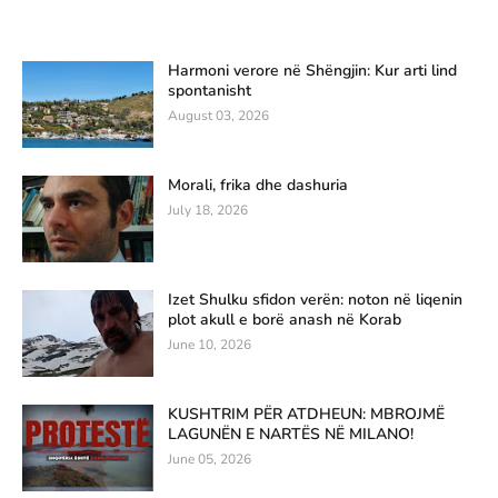
Harmoni verore në Shëngjin: Kur arti lind
spontanisht
August 03, 2026
Morali, frika dhe dashuria
July 18, 2026
Izet Shulku sfidon verën: noton në liqenin
plot akull e borë anash në Korab
June 10, 2026
KUSHTRIM PËR ATDHEUN: MBROJMË
LAGUNËN E NARTËS NË MILANO!
June 05, 2026