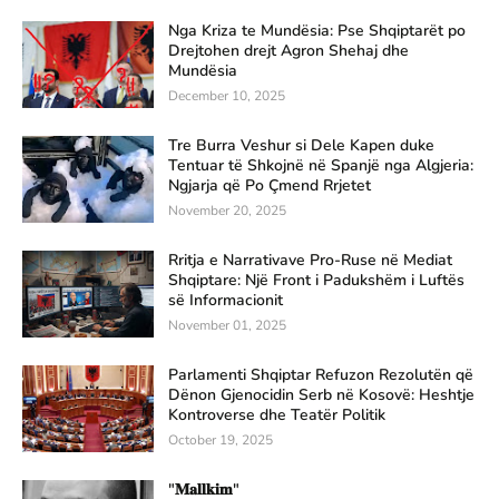
Nga Kriza te Mundësia: Pse Shqiptarët po
Drejtohen drejt Agron Shehaj dhe
Mundësia
December 10, 2025
Tre Burra Veshur si Dele Kapen duke
Tentuar të Shkojnë në Spanjë nga Algjeria:
Ngjarja që Po Çmend Rrjetet
November 20, 2025
Rritja e Narrativave Pro-Ruse në Mediat
Shqiptare: Një Front i Padukshëm i Luftës
së Informacionit
November 01, 2025
Parlamenti Shqiptar Refuzon Rezolutën që
Dënon Gjenocidin Serb në Kosovë: Heshtje
Kontroverse dhe Teatër Politik
October 19, 2025
"𝐌𝐚𝐥𝐥𝐤𝐢𝐦"