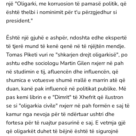
një "Oligarki, me korruosion të pamasë politik, që
është thelbi i nominimit për t'u përzgjedhur si
president."
Është një gjuhë e ashpër, ndoshta edhe ekspertë
të tjerë mund të kenë qenë në të njëjtën mendje.
Tomas Piketi vuri re "shkarjen drejt oligarkisë", po
ashtu edhe sociologu Martin Gilen nxjerr në pah
në studimin e tij, afluencën dhe influencën, që
shumica e votuesve shumë rrallë e marrin atë që
duan, kanë pak influencë në politikat publike. Më
pas kemi librin e e "Dimrit" të Xhefrit që ilustron
se si "oligarkia civile" nxjerr në pah formën e saj të
kamur nga nevoja për të ndërtuar ushtri dhe
fortesa për të ruajtur pasurinë e saj. E vetmja gjë
që oligarkët duhet të bëjnë është të sigurojnë