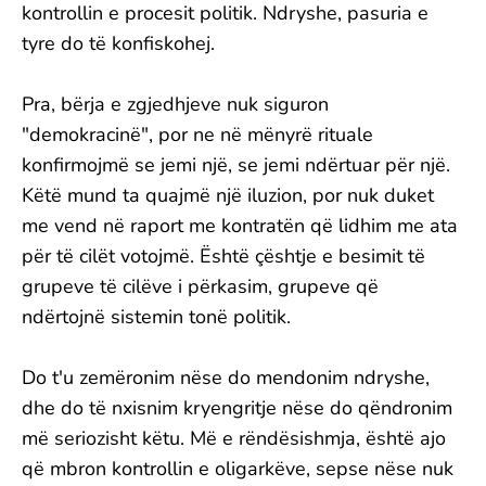
kontrollin e procesit politik. Ndryshe, pasuria e
tyre do të konfiskohej.
Pra, bërja e zgjedhjeve nuk siguron
"demokracinë", por ne në mënyrë rituale
konfirmojmë se jemi një, se jemi ndërtuar për një.
Këtë mund ta quajmë një iluzion, por nuk duket
me vend në raport me kontratën që lidhim me ata
për të cilët votojmë. Është çështje e besimit të
grupeve të cilëve i përkasim, grupeve që
ndërtojnë sistemin tonë politik.
Do t'u zemëronim nëse do mendonim ndryshe,
dhe do të nxisnim kryengritje nëse do qëndronim
më seriozisht këtu. Më e rëndësishmja, është ajo
që mbron kontrollin e oligarkëve, sepse nëse nuk