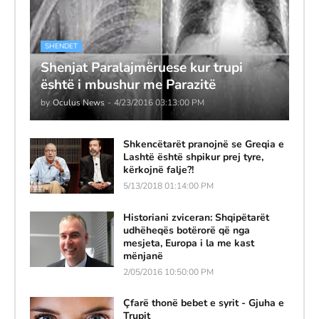
SHENDET
Shenjat Paralajmëruese kur trupi
është i mbushur me Parazitë
by
Oculus News
-
4/23/2016 03:13:00 PM
Shkencëtarët pranojnë se Greqia e
Lashtë është shpikur prej tyre,
kërkojnë falje?!
5/13/2018 01:14:00 PM
Historiani zviceran: Shqipëtarët
udhëheqës botërorë që nga
mesjeta, Europa i la me kast
mënjanë
2/05/2016 10:50:00 PM
Çfarë thonë bebet e syrit - Gjuha e
Trupit