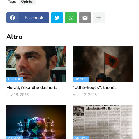
Tags
Opinion
Facebook
Altro
OPINION
OPINION
Morali, frika dhe dashuria
"Udhë-heqës", thonë...
July 18, 2026
April 12, 2025
OPINION
OPINION