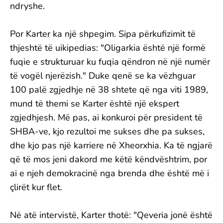
ndryshe.
Por Karter ka një shpegim. Sipa përkufizimit të
thjeshtë të uikipedias: "Oligarkia është një formë
fuqie e strukturuar ku fuqia qëndron në një numër
të vogël njerëzish." Duke qenë se ka vëzhguar
100 palë zgjedhje në 38 shtete që nga viti 1989,
mund të themi se Karter është një ekspert
zgjedhjesh. Më pas, ai konkuroi për president të
SHBA-ve, kjo rezultoi me sukses dhe pa sukses,
dhe kjo pas një karriere në Xheorxhia. Ka të ngjarë
që të mos jeni dakord me këtë këndvështrim, por
ai e njeh demokracinë nga brenda dhe është më i
çlirët kur flet.
Në atë intervistë, Karter thotë: "Qeveria jonë është