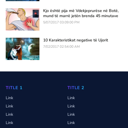
Kjo është pija më Vdekjeprurëse në Botë,
mund të marrë jetën brenda 45 minutave
5/07/2017 03:09:00 PM
10 Karakteristikat negative të Ujorit
7/02/2017 02:54:00 AM
TITLE 1
TITLE 2
Link
Link
Link
Link
Link
Link
Link
Link