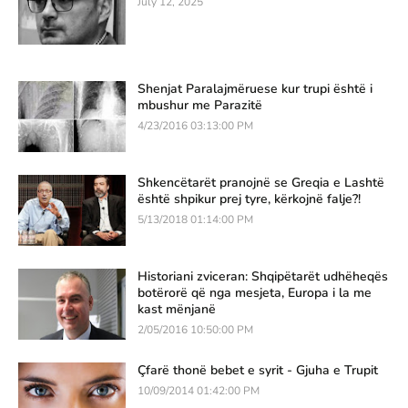
July 12, 2025
Shenjat Paralajmëruese kur trupi është i
mbushur me Parazitë
4/23/2016 03:13:00 PM
Shkencëtarët pranojnë se Greqia e Lashtë
është shpikur prej tyre, kërkojnë falje?!
5/13/2018 01:14:00 PM
Historiani zviceran: Shqipëtarët udhëheqës
botërorë që nga mesjeta, Europa i la me
kast mënjanë
2/05/2016 10:50:00 PM
Çfarë thonë bebet e syrit - Gjuha e Trupit
10/09/2014 01:42:00 PM