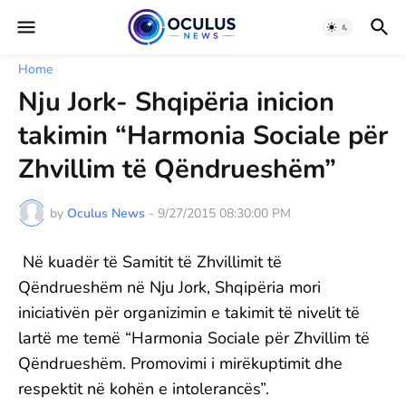
Home
Nju Jork- Shqipëria inicion
takimin “Harmonia Sociale për
Zhvillim të Qëndrueshëm”
by
Oculus News
-
9/27/2015 08:30:00 PM
Në kuadër të Samitit të Zhvillimit të
Qëndrueshëm në Nju Jork, Shqipëria mori
iniciativën për organizimin e takimit të nivelit të
lartë me temë “Harmonia Sociale për Zhvillim të
Qëndrueshëm. Promovimi i mirëkuptimit dhe
respektit në kohën e intolerancës”.