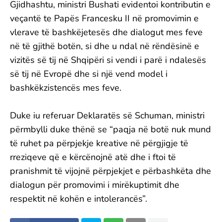
Gjidhashtu, ministri Bushati evidentoi kontributin e
veçantë te Papës Francesku II në promovimin e
vlerave të bashkëjetesës dhe dialogut mes feve
në të gjithë botën, si dhe u ndal në rëndësinë e
vizitës së tij në Shqipëri si vendi i parë i ndalesës
së tij në Evropë dhe si një vend model i
bashkëkzistencës mes feve.
Duke iu referuar Deklaratës së Schuman, ministri
përmbylli duke thënë se “paqja në botë nuk mund
të ruhet pa përpjekje kreative në përgjigje të
rreziqeve që e kërcënojnë atë dhe i ftoi të
pranishmit të vijojnë përpjekjet e përbashkëta dhe
dialogun për promovimi i mirëkuptimit dhe
respektit në kohën e intolerancës”.