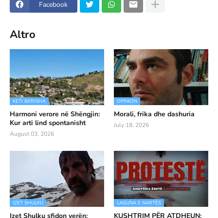
Facebook
Altro
KETI BERISHA
OPINION
Harmoni verore në Shëngjin:
Morali, frika dhe dashuria
Kur arti lind spontanisht
July 18, 2026
August 03, 2026
IZET SHULKU
LAGUNA E NARTËS
Izet Shulku sfidon verën:
KUSHTRIM PËR ATDHEUN: