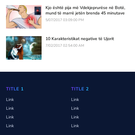
Kjo është pija më Vdekjeprurëse në Botë,
mund të marrë jetën brenda 45 minutave
5/07/2017 03:09:00 PM
10 Karakteristikat negative të Ujorit
7/02/2017 02:54:00 AM
TITLE 1
TITLE 2
Link
Link
Link
Link
Link
Link
Link
Link