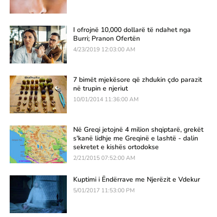
I ofrojnë 10,000 dollarë të ndahet nga
Burri; Pranon Ofertën
4/23/2019 12:03:00 AM
7 bimët mjekësore që zhdukin çdo parazit
në trupin e njeriut
10/01/2014 11:36:00 AM
Në Greqi jetojnë 4 milion shqiptarë, grekët
s'kanë lidhje me Greqinë e lashtë - dalin
sekretet e kishës ortodokse
2/21/2015 07:52:00 AM
Kuptimi i Ëndërrave me Njerëzit e Vdekur
5/01/2017 11:53:00 PM