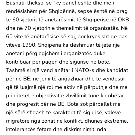
Bushati, theksoi se “ky panel është dhe më i
rëndësishëm për Shqipërinë, sepse është në prag
të 60 vjetorit të anëtarësimit të Shqipërisë në OKB
dhe në 70 vjetorin e themelimit të organizatës. Në
60 vite të anëtarësisë së saj, por kryesisht që pas
viteve 1990, Shqipëria ka dëshmuar të jetë një
anëtar i përgjegjshëm i organizatës duke
kontribuar për paqen dhe sigurisë në botë.
Tashmë si një vend anëtar i NATO-s dhe kandidat
për në BE, ne jemi të angazhuar dhe të vendosur
që të luajmë një rol më aktiv në përputhje dhe me
prioritetet e objektivat e zhvillimit tonë kombëtar
dhe progresit për në BE. Bota sot përballet me
një sërë sfidash të karakterit të sigurisë, valëve
migratore nga zonat në konflikt, dhunës ekstreme,
intolerancës fetare dhe diskriminimit, ndaj