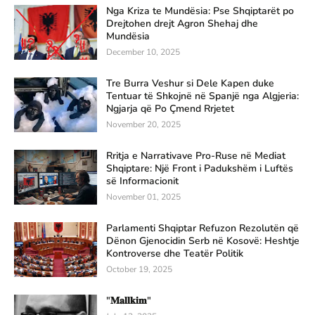
Nga Kriza te Mundësia: Pse Shqiptarët po
Drejtohen drejt Agron Shehaj dhe
Mundësia
December 10, 2025
Tre Burra Veshur si Dele Kapen duke
Tentuar të Shkojnë në Spanjë nga Algjeria:
Ngjarja që Po Çmend Rrjetet
November 20, 2025
Rritja e Narrativave Pro-Ruse në Mediat
Shqiptare: Një Front i Padukshëm i Luftës
së Informacionit
November 01, 2025
Parlamenti Shqiptar Refuzon Rezolutën që
Dënon Gjenocidin Serb në Kosovë: Heshtje
Kontroverse dhe Teatër Politik
October 19, 2025
"𝐌𝐚𝐥𝐥𝐤𝐢𝐦"