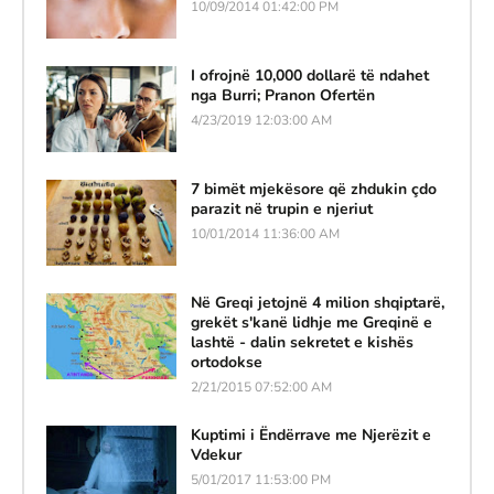
10/09/2014 01:42:00 PM
I ofrojnë 10,000 dollarë të ndahet
nga Burri; Pranon Ofertën
4/23/2019 12:03:00 AM
7 bimët mjekësore që zhdukin çdo
parazit në trupin e njeriut
10/01/2014 11:36:00 AM
Në Greqi jetojnë 4 milion shqiptarë,
grekët s'kanë lidhje me Greqinë e
lashtë - dalin sekretet e kishës
ortodokse
2/21/2015 07:52:00 AM
Kuptimi i Ëndërrave me Njerëzit e
Vdekur
5/01/2017 11:53:00 PM