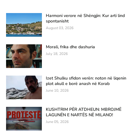
Harmoni verore në Shëngjin: Kur arti lind
spontanisht
August 03, 2026
Morali, frika dhe dashuria
July 18, 2026
Izet Shulku sfidon verën: noton në liqenin
plot akull e borë anash në Korab
June 10, 2026
KUSHTRIM PËR ATDHEUN: MBROJMË
LAGUNËN E NARTËS NË MILANO!
June 05, 2026