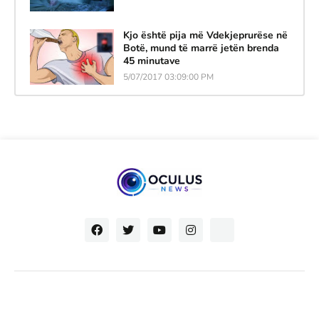
Kjo është pija më Vdekjeprurëse në
Botë, mund të marrë jetën brenda
45 minutave
5/07/2017 03:09:00 PM