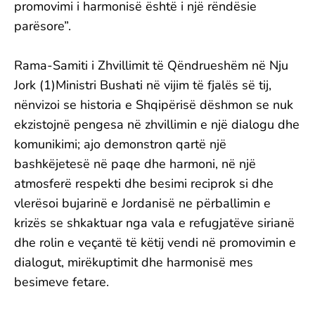
promovimi i harmonisë është i një rëndësie
parësore”.
Rama-Samiti i Zhvillimit të Qëndrueshëm në Nju
Jork (1)Ministri Bushati në vijim të fjalës së tij,
nënvizoi se historia e Shqipërisë dëshmon se nuk
ekzistojnë pengesa në zhvillimin e një dialogu dhe
komunikimi; ajo demonstron qartë një
bashkëjetesë në paqe dhe harmoni, në një
atmosferë respekti dhe besimi reciprok si dhe
vlerësoi bujarinë e Jordanisë ne përballimin e
krizës se shkaktuar nga vala e refugjatëve sirianë
dhe rolin e veçantë të këtij vendi në promovimin e
dialogut, mirëkuptimit dhe harmonisë mes
besimeve fetare.