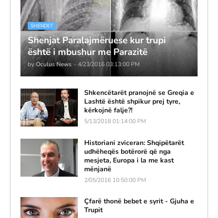
SHENDET
Shenjat Paralajmëruese kur trupi
është i mbushur me Parazitë
by
Oculus News
-
4/23/2016 03:13:00 PM
Shkencëtarët pranojnë se Greqia e
Lashtë është shpikur prej tyre,
kërkojnë falje?!
5/13/2018 01:14:00 PM
Historiani zviceran: Shqipëtarët
udhëheqës botërorë që nga
mesjeta, Europa i la me kast
mënjanë
2/05/2016 10:50:00 PM
Çfarë thonë bebet e syrit - Gjuha e
Trupit