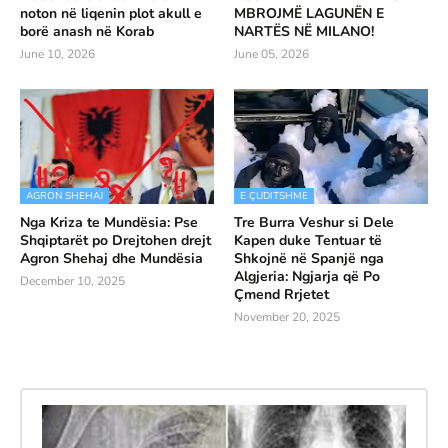
noton në liqenin plot akull e
MBROJMË LAGUNËN E
borë anash në Korab
NARTËS NË MILANO!
June 10, 2026
June 05, 2026
AGRON SHEHAJ
E ÇUDITSHME
Nga Kriza te Mundësia: Pse
Tre Burra Veshur si Dele
Shqiptarët po Drejtohen drejt
Kapen duke Tentuar të
Agron Shehaj dhe Mundësia
Shkojnë në Spanjë nga
Algjeria: Ngjarja që Po
December 10, 2025
Çmend Rrjetet
November 20, 2025