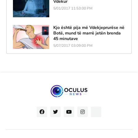
Vdekur
5/01/2017 11:53:00 PM
Kjo është pija më Vdekjeprurëse në
Botë, mund të marrë jetën brenda
45 minutave
5/07/2017 03:09:00 PM