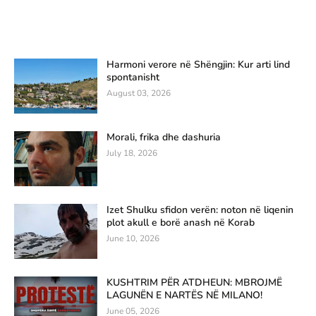
Harmoni verore në Shëngjin: Kur arti lind
spontanisht
August 03, 2026
Morali, frika dhe dashuria
July 18, 2026
Izet Shulku sfidon verën: noton në liqenin
plot akull e borë anash në Korab
June 10, 2026
KUSHTRIM PËR ATDHEUN: MBROJMË
LAGUNËN E NARTËS NË MILANO!
June 05, 2026