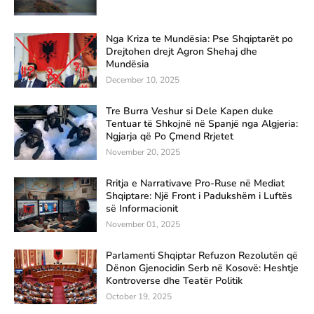
Nga Kriza te Mundësia: Pse Shqiptarët po
Drejtohen drejt Agron Shehaj dhe
Mundësia
December 10, 2025
Tre Burra Veshur si Dele Kapen duke
Tentuar të Shkojnë në Spanjë nga Algjeria:
Ngjarja që Po Çmend Rrjetet
November 20, 2025
Rritja e Narrativave Pro-Ruse në Mediat
Shqiptare: Një Front i Padukshëm i Luftës
së Informacionit
November 01, 2025
Parlamenti Shqiptar Refuzon Rezolutën që
Dënon Gjenocidin Serb në Kosovë: Heshtje
Kontroverse dhe Teatër Politik
October 19, 2025