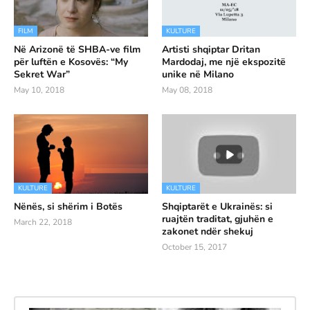
FILM
KULTURE
Në Arizonë të SHBA-ve film
Artisti shqiptar Dritan
për luftën e Kosovës: “My
Mardodaj, me një ekspozitë
Sekret War”
unike në Milano
May 10, 2018
May 08, 2018
KULTURE
KULTURE
Nënës, si shërim i Botës
Shqiptarët e Ukrainës: si
ruajtën traditat, gjuhën e
March 22, 2018
zakonet ndër shekuj
October 15, 2017