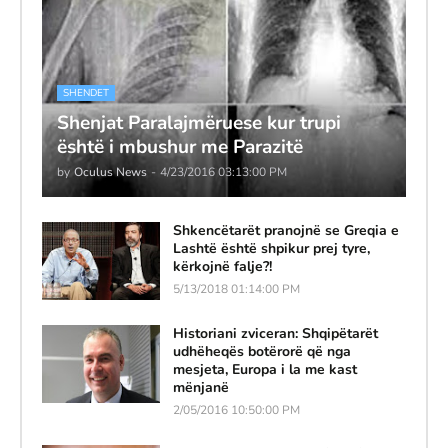
SHENDET
Shenjat Paralajmëruese kur trupi
është i mbushur me Parazitë
by
Oculus News
-
4/23/2016 03:13:00 PM
Shkencëtarët pranojnë se Greqia e
Lashtë është shpikur prej tyre,
kërkojnë falje?!
5/13/2018 01:14:00 PM
Historiani zviceran: Shqipëtarët
udhëheqës botërorë që nga
mesjeta, Europa i la me kast
mënjanë
2/05/2016 10:50:00 PM