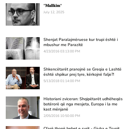
"𝐌𝐚𝐥𝐥𝐤𝐢𝐦"
July 12, 2025
Shenjat Paralajmëruese kur trupi është i
mbushur me Parazitë
4/23/2016 03:13:00 PM
Shkencëtarët pranojnë se Greqia e Lashtë
është shpikur prej tyre, kërkojnë falje?!
5/13/2018 01:14:00 PM
Historiani zviceran: Shqipëtarët udhëheqës
botërorë që nga mesjeta, Europa i la me
kast mënjanë
2/05/2016 10:50:00 PM
Çfarë thonë bebet e syrit - Gjuha e Trupit