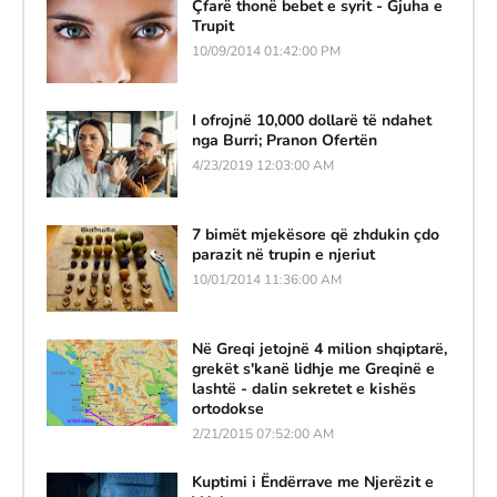
Çfarë thonë bebet e syrit - Gjuha e
Trupit
10/09/2014 01:42:00 PM
I ofrojnë 10,000 dollarë të ndahet
nga Burri; Pranon Ofertën
4/23/2019 12:03:00 AM
7 bimët mjekësore që zhdukin çdo
parazit në trupin e njeriut
10/01/2014 11:36:00 AM
Në Greqi jetojnë 4 milion shqiptarë,
grekët s'kanë lidhje me Greqinë e
lashtë - dalin sekretet e kishës
ortodokse
2/21/2015 07:52:00 AM
Kuptimi i Ëndërrave me Njerëzit e