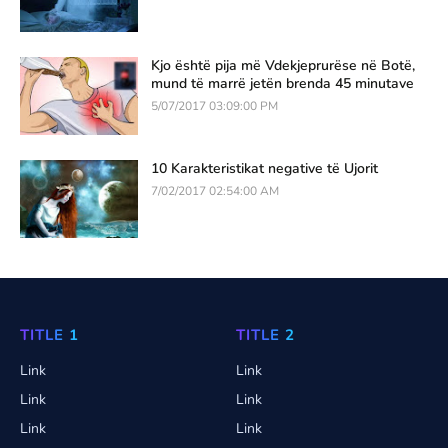
Kjo është pija më Vdekjeprurëse në Botë,
mund të marrë jetën brenda 45 minutave
5/07/2017 03:09:00 PM
10 Karakteristikat negative të Ujorit
7/02/2017 02:54:00 AM
TITLE 1
TITLE 2
Link
Link
Link
Link
Link
Link