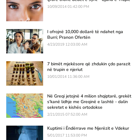
10/09/2014 01:42:00 PM
I ofrojnë 10,000 dollarë të ndahet nga
Burri; Pranon Ofertën
4/23/2019 12:03:00 AM
7 bimët mjekësore që zhdukin çdo parazit
në trupin e njeriut
10/01/2014 11:36:00 AM
Në Greqi jetojnë 4 milion shqiptarë, grekët
s'kanë lidhje me Greqinë e lashtë - dalin
sekretet e kishës ortodokse
2/21/2015 07:52:00 AM
Kuptimi i Ëndërrave me Njerëzit e Vdekur
5/01/2017 11:53:00 PM