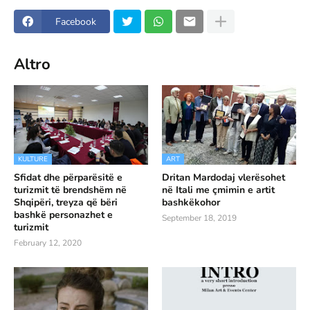
Facebook
Altro
KULTURE
ART
Sfidat dhe përparësitë e
Dritan Mardodaj vlerësohet
turizmit të brendshëm në
në Itali me çmimin e artit
Shqipëri, treyza që bëri
bashkëkohor
bashkë personazhet e
September 18, 2019
turizmit
February 12, 2020