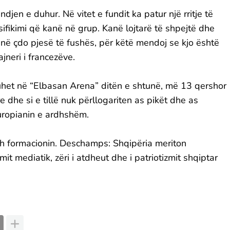
jen e duhur. Në vitet e fundit ka patur një rritje të
ifikimi që kanë në grup. Kanë lojtarë të shpejtë dhe
 në çdo pjesë të fushës, për këtë mendoj se kjo është
ajneri i francezëve.
het në “Elbasan Arena” ditën e shtunë, më 13 qershor
 dhe si e tillë nuk përllogariten as pikët dhe as
uropianin e ardhshëm.
dh formacionin. Deschamps: Shqipëria meriton
it mediatik, zëri i atdheut dhe i patriotizmit shqiptar