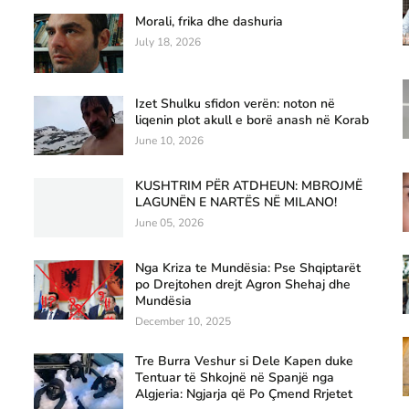
Morali, frika dhe dashuria
July 18, 2026
Izet Shulku sfidon verën: noton në
liqenin plot akull e borë anash në Korab
June 10, 2026
KUSHTRIM PËR ATDHEUN: MBROJMË
LAGUNËN E NARTËS NË MILANO!
June 05, 2026
Nga Kriza te Mundësia: Pse Shqiptarët
po Drejtohen drejt Agron Shehaj dhe
Mundësia
December 10, 2025
Tre Burra Veshur si Dele Kapen duke
Tentuar të Shkojnë në Spanjë nga
Algjeria: Ngjarja që Po Çmend Rrjetet