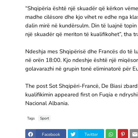
“Shqipëria është një skuadër që kërkon vëmend
madhe cilësore dhe kjo vihet re edhe nga klas
dalin mirë në kundërsulm. Din të luajnë topin
një skuadër që meriton të kualifikohet”, tha tr
Ndeshja mes Shqipërisë dhe Francës do të lu
në orën 18:00. Kjo ndeshje është një miqësore
golavarazhi në grupin tonë eliminatorë për E
The post Sot Shqipëri-Francë, De Biasi zbar
kualifikimin appeared first on Fuqia e ndryshim
Nacional Albania.
Tags
Sport
Facebook
Twitter