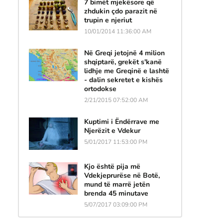
7 bimët mjekësore që
zhdukin çdo parazit në
trupin e njeriut
10/01/2014 11:36:00 AM
Në Greqi jetojnë 4 milion
shqiptarë, grekët s'kanë
lidhje me Greqinë e lashtë
- dalin sekretet e kishës
ortodokse
2/21/2015 07:52:00 AM
Kuptimi i Ëndërrave me
Njerëzit e Vdekur
5/01/2017 11:53:00 PM
Kjo është pija më
Vdekjeprurëse në Botë,
mund të marrë jetën
brenda 45 minutave
5/07/2017 03:09:00 PM