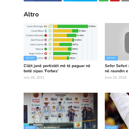
Altro
SPORT
SPORT
Cilët janë portistët më të paguar në
Sefer Seferi
botë sipas ‘Forbes’
në raundin e
July 26, 2021
June 10, 2018
SPORT
SPORT