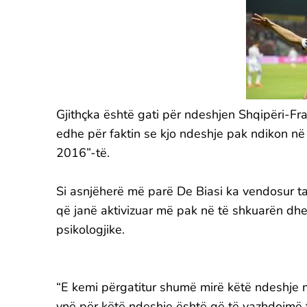
Gjithçka është gati për ndeshjen Shqipëri-Fra
edhe për faktin se kjo ndeshje pak ndikon në 
2016”-të.
Si asnjëherë më parë De Biasi ka vendosur ta 
që janë aktivizuar më pak në të shkuarën dhe
psikologjike.
“E kemi përgatitur shumë mirë këtë ndeshje m
ynë për këtë ndeshje është që të vazhdojmë 