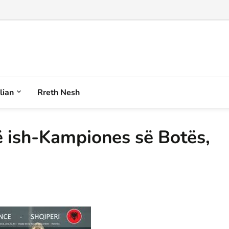
alian
Rreth Nesh
ë ish-Kampiones së Botës,