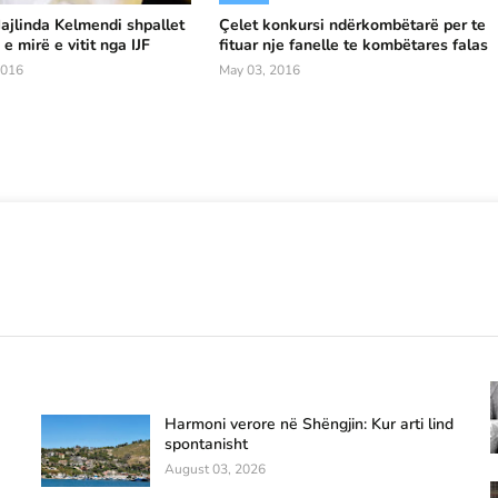
jlinda Kelmendi shpallet
Çelet konkursi ndërkombëtarë per te
e mirë e vitit nga IJF
fituar nje fanelle te kombëtares falas
2016
May 03, 2016
Harmoni verore në Shëngjin: Kur arti lind
spontanisht
August 03, 2026