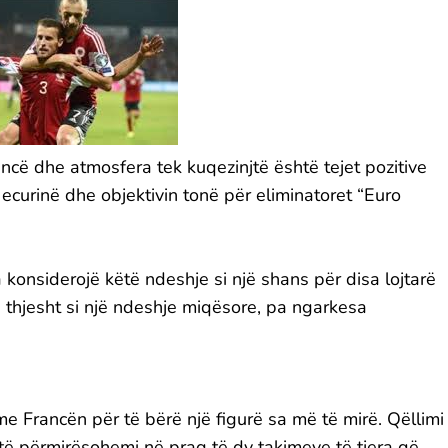
ncë dhe atmosfera tek kuqezinjtë është tejet pozitive
ecurinë dhe objektivin tonë për eliminatoret “Euro
konsiderojë këtë ndeshje si një shans për disa lojtarë
 thjesht si një ndeshje miqësore, pa ngarkesa
e Francën për të bërë një figurë sa më të mirë. Qëllimi
të përmirësohemi në prag të dy takimeve të tjera që