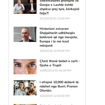
Shkencëtarët pranojnë se
Greqia e Lashtë është
shpikur prej tyre, kërkojnë
falje?!
5/13/2018 01:14:00 PM
Historiani zviceran:
Shqipëtarët udhëheqës
botërorë që nga mesjeta,
Europa i la me kast
mënjanë
2/05/2016 10:50:00 PM
Çfarë thonë bebet e syrit -
Gjuha e Trupit
10/09/2014 01:42:00 PM
I ofrojnë 10,000 dollarë të
ndahet nga Burri; Pranon
Ofertën
4/23/2019 12:03:00 AM