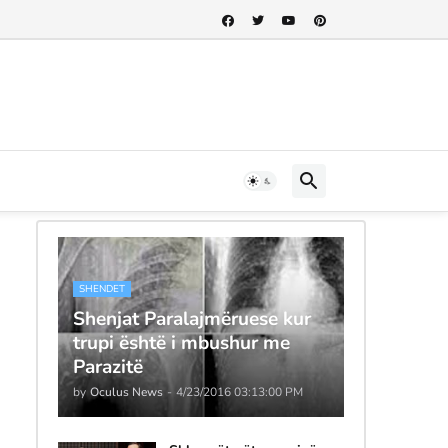
SHENDET
Shenjat Paralajmëruese kur
trupi është i mbushur me
Parazitë
by
Oculus News
-
4/23/2016 03:13:00 PM