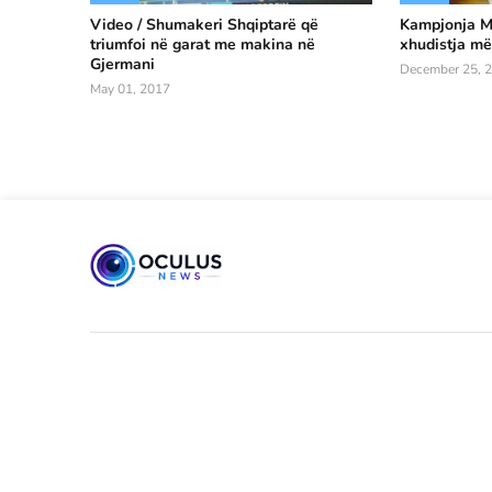
Video / Shumakeri Shqiptarë që
Kampjonja Ma
triumfoi në garat me makina në
xhudistja më 
Gjermani
December 25, 
May 01, 2017