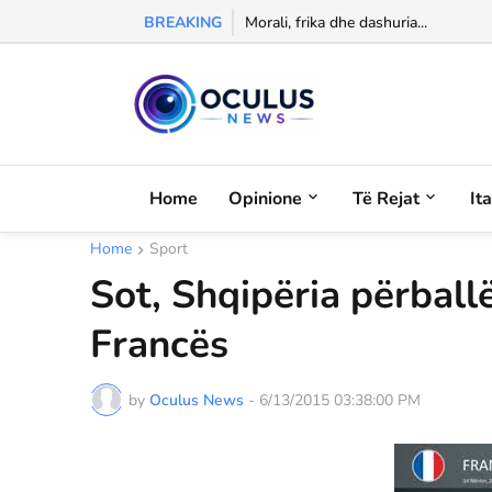
BREAKING
Morali, frika dhe dashuria...
Home
Opinione
Të Rejat
It
Home
Sport
Sot, Shqipëria përball
Francës
by
Oculus News
-
6/13/2015 03:38:00 PM