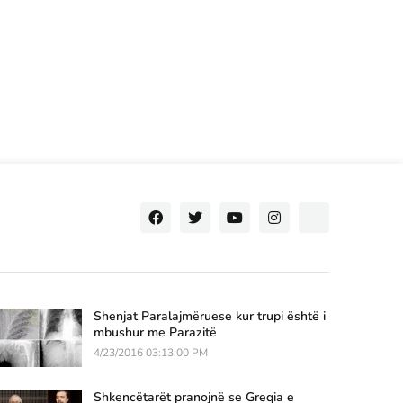
Shenjat Paralajmëruese kur trupi është i
mbushur me Parazitë
4/23/2016 03:13:00 PM
Shkencëtarët pranojnë se Greqia e