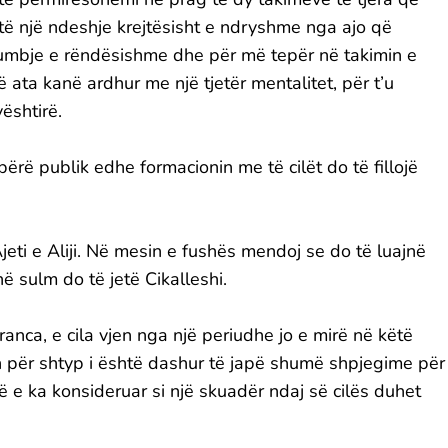
jetë një ndeshje krejtësisht e ndryshme nga ajo që
 humbje e rëndësishme dhe për më tepër në takimin e
 ata kanë ardhur me një tjetër mentalitet, për t’u
ështirë.
bërë publik edhe formacionin me të cilët do të fillojë
jeti e Aliji. Në mesin e fushës mendoj se do të luajnë
ë sulm do të jetë Cikalleshi.
nca, e cila vjen nga një periudhe jo e mirë në këtë
 për shtyp i është dashur të japë shumë shpjegime për
së e ka konsideruar si një skuadër ndaj së cilës duhet