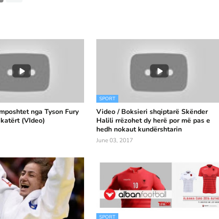
SPORT
 mposhtet nga Tyson Fury
Video / Boksieri shqiptarë Skënder
 katërt (VIdeo)
Halili rrëzohet dy herë por më pas e
hedh nokaut kundërshtarin
June 03, 2017
SPORT