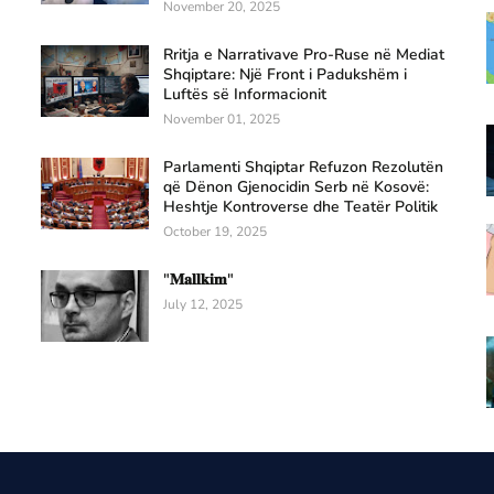
November 20, 2025
Rritja e Narrativave Pro-Ruse në Mediat
Shqiptare: Një Front i Padukshëm i
Luftës së Informacionit
November 01, 2025
Parlamenti Shqiptar Refuzon Rezolutën
që Dënon Gjenocidin Serb në Kosovë:
Heshtje Kontroverse dhe Teatër Politik
October 19, 2025
"𝐌𝐚𝐥𝐥𝐤𝐢𝐦"
July 12, 2025