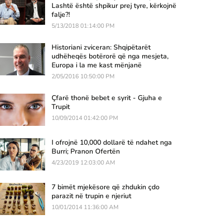
Lashtë është shpikur prej tyre, kërkojnë
falje?!
5/13/2018 01:14:00 PM
Historiani zviceran: Shqipëtarët
udhëheqës botërorë që nga mesjeta,
Europa i la me kast mënjanë
2/05/2016 10:50:00 PM
Çfarë thonë bebet e syrit - Gjuha e
Trupit
10/09/2014 01:42:00 PM
I ofrojnë 10,000 dollarë të ndahet nga
Burri; Pranon Ofertën
4/23/2019 12:03:00 AM
7 bimët mjekësore që zhdukin çdo
parazit në trupin e njeriut
10/01/2014 11:36:00 AM