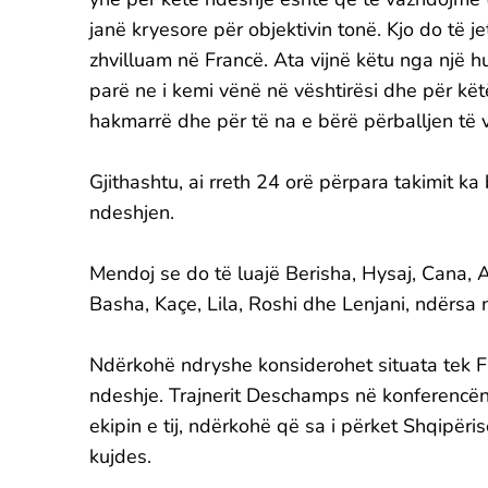
janë kryesore për objektivin tonë. Kjo do të 
zhvilluam në Francë. Ata vijnë këtu nga një
parë ne i kemi vënë në vështirësi dhe për këtë
hakmarrë dhe për të na e bërë përballjen të v
Gjithashtu, ai rreth 24 orë përpara takimit ka 
ndeshjen.
Mendoj se do të luajë Berisha, Hysaj, Cana, A
Basha, Kaçe, Lila, Roshi dhe Lenjani, ndërsa n
Ndërkohë ndryshe konsiderohet situata tek Fra
ndeshje. Trajnerit Deschamps në konferencën
ekipin e tij, ndërkohë që sa i përket Shqipëri
kujdes.