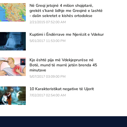
Në Greqi jetojnë 4 milion shqiptarë,
grekët s'kanë lidhje me Greqinë e lashtë
- dalin sekretet e kishës ortodokse
2/21/2015 07:52:00 AM
Kuptimi i Ëndërrave me Njerëzit e Vdekur
5/01/2017 11:53:00 PM
Kjo është pija më Vdekjeprurëse në
Botë, mund të marrë jetën brenda 45
minutave
5/07/2017 03:09:00 PM
10 Karakteristikat negative të Ujorit
7/02/2017 02:54:00 AM