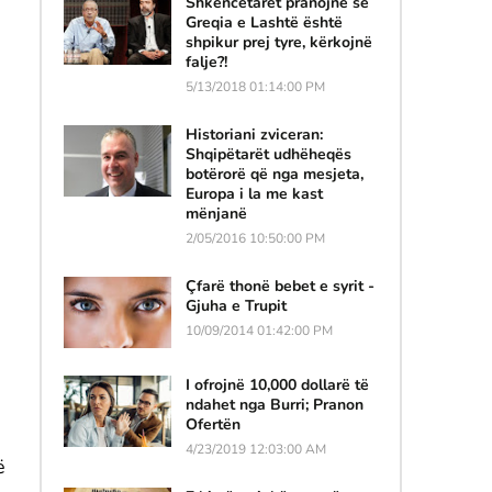
Shkencëtarët pranojnë se
Greqia e Lashtë është
shpikur prej tyre, kërkojnë
falje?!
5/13/2018 01:14:00 PM
Historiani zviceran:
Shqipëtarët udhëheqës
botërorë që nga mesjeta,
Europa i la me kast
mënjanë
2/05/2016 10:50:00 PM
Çfarë thonë bebet e syrit -
Gjuha e Trupit
10/09/2014 01:42:00 PM
I ofrojnë 10,000 dollarë të
ndahet nga Burri; Pranon
Ofertën
4/23/2019 12:03:00 AM
ë