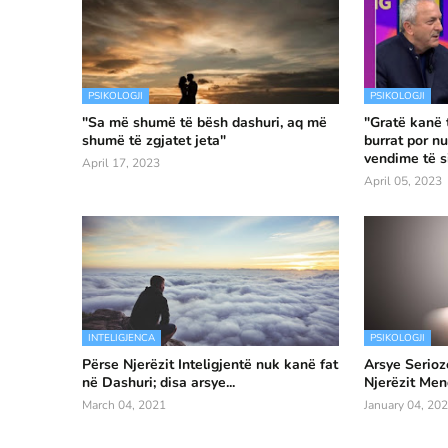
PSIKOLOGJI
PSIKOLOGJI
"Sa më shumë të bësh dashuri, aq më
"Gratë kanë 
shumë të zgjatet jeta"
burrat por n
vendime të s
April 17, 2023
April 05, 2023
INTELIGJENCA
PSIKOLOGJI
Përse Njerëzit Inteligjentë nuk kanë fat
Arsye Serioz
në Dashuri; disa arsye...
Njerëzit Men
March 04, 2021
January 04, 20