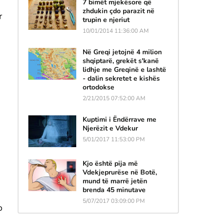
7 bimët mjekësore që
zhdukin çdo parazit në
r
trupin e njeriut
10/01/2014 11:36:00 AM
Në Greqi jetojnë 4 milion
shqiptarë, grekët s'kanë
lidhje me Greqinë e lashtë
- dalin sekretet e kishës
ortodokse
2/21/2015 07:52:00 AM
Kuptimi i Ëndërrave me
Njerëzit e Vdekur
5/01/2017 11:53:00 PM
Kjo është pija më
Vdekjeprurëse në Botë,
mund të marrë jetën
brenda 45 minutave
5/07/2017 03:09:00 PM
o