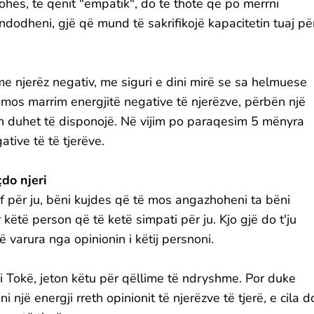
kohës, të qenit "empatik", do të thotë që po merrni
dodheni, gjë që mund të sakrifikojë kapacitetin tuaj pë
 njerëz negativ, me siguri e dini mirë se sa helmuese
ë mos marrim energjitë negative të njerëzve, përbën një
sh duhet të disponojë. Në vijim po paraqesim 5 mënyra
tive të të tjerëve.
do njeri
f për ju, bëni kujdes që të mos angazhoheni ta bëni
 këtë person që të ketë simpati për ju. Kjo gjë do t'ju
të varura nga opinionin i këtij persnoni.
mbi Tokë, jeton këtu për qëllime të ndryshme. Por duke
 një energji rreth opinionit të njerëzve të tjerë, e cila d