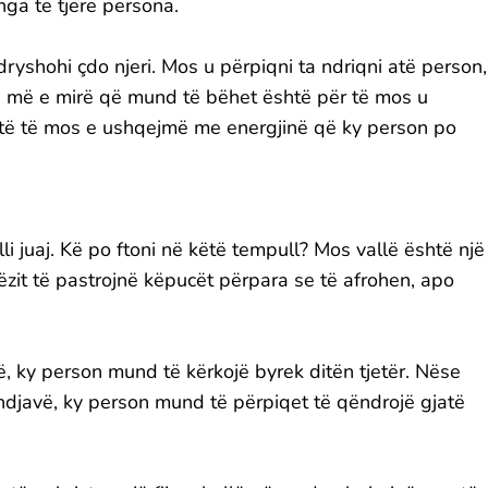
nga të tjerë persona.
yshohi çdo njeri. Mos u përpiqni ta ndriqni atë person,
a më e mirë që mund të bëhet është për të mos u
shtë të mos e ushqejmë me energjinë që ky person po
i juaj. Kë po ftoni në këtë tempull? Mos vallë është një
ëzit të pastrojnë këpucët përpara se të afrohen, apo
të, ky person mund të kërkojë byrek ditën tjetër. Nëse
undjavë, ky person mund të përpiqet të qëndrojë gjatë