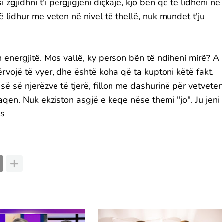
zgjidhni t'i përgjigjeni diçkaje, kjo bën që të lidheni në
të lidhur me veten në nivel të thellë, nuk mundet t'ju
n energjitë. Mos vallë, ky person bën të ndiheni mirë? A
ërvojë të vyer, dhe është koha që ta kuptoni këtë fakt.
së së njerëzve të tjerë, fillon me dashurinë për vetveten
aqen. Nuk ekziston asgjë e keqe nëse themi "jo". Ju jeni
ws