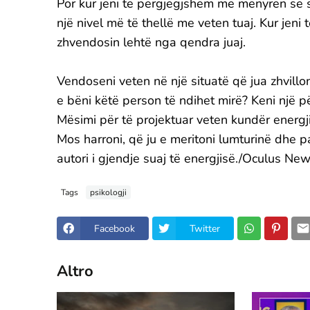
Por kur jeni të përgjegjshëm me mënyrën se si 
një nivel më të thellë me veten tuaj. Kur jeni 
zhvendosin lehtë nga qendra juaj.
Vendoseni veten në një situatë që jua zhvillo
e bëni këtë person të ndihet mirë? Keni një p
Mësimi për të projektuar veten kundër energji
Mos harroni, që ju e meritoni lumturinë dhe p
autori i gjendje suaj të energjisë./Oculus Ne
Tags
psikologji
Facebook
Twitter
Altro