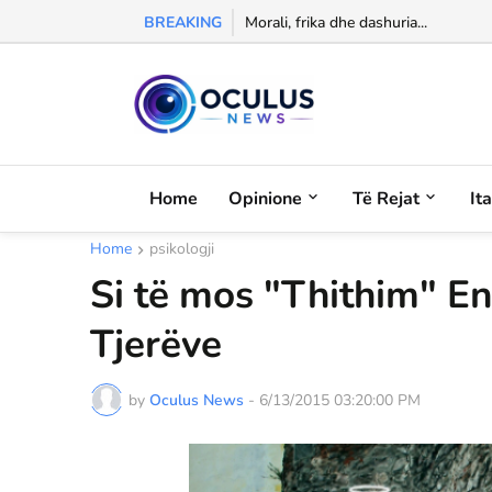
BREAKING
Morali, frika dhe dashuria...
Home
Opinione
Të Rejat
It
Home
psikologji
Si të mos "Thithim" En
Tjerëve
by
Oculus News
-
6/13/2015 03:20:00 PM