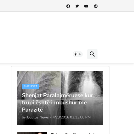
SHENDET
Shenjat Paralajmëruese kur
trupi është i mbushur me
Parazitë
by
Oculus News
-
4/23/2016 03:13:00 PM