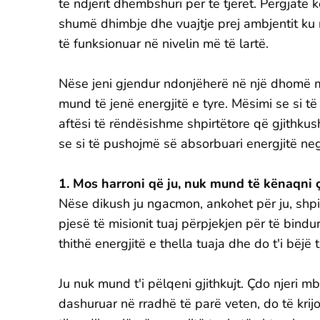
të ndjerit dhembshuri për të tjerët. Përgjatë 
shumë dhimbje dhe vuajtje prej ambjentit ku n
të funksionuar në nivelin më të lartë.
Nëse jeni gjendur ndonjëherë në një dhomë me
mund të jenë energjitë e tyre. Mësimi se si t
aftësi të rëndësishme shpirtëtore që gjithku
se si të pushojmë së absorbuari energjitë nega
1. Mos harroni që ju, nuk mund të kënaqni ç
Nëse dikush ju ngacmon, ankohet për ju, shpi
pjesë të misionit tuaj përpjekjen për të bindur
thithë energjitë e thella tuaja dhe do t'i bëjë 
Ju nuk mund t'i pëlqeni gjithkujt. Çdo njeri 
dashuruar në rradhë të parë veten, do të krijoni