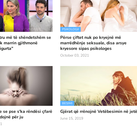
PSIKOLOGJI
tru më të shëndetshëm se
Përse çiftet nuk po kryejnë më
uk marrin gjithmonë
marrëdhënje seksuale, disa arsye
igurta"
kryesore sipas psikologes
October 03, 2021
BESIMI
e se pse s'ka rëndësi çfarë
Gjërat që rrënojnë Vetëbesimin në jet
dojnë për ju
June 15, 2019
21