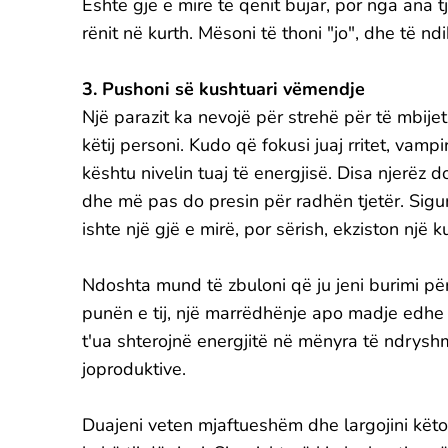
Është gjë e mirë të qenit bujar, por nga ana tj
rënit në kurth. Mësoni të thoni "jo", dhe të nd
3. Pushoni së kushtuari vëmendje
Një parazit ka nevojë për strehë për të mbijetu
këtij personi. Kudo që fokusi juaj rritet, vam
kështu nivelin tuaj të energjisë. Disa njerëz d
dhe më pas do presin për radhën tjetër. Sigur
ishte një gjë e mirë, por sërish, ekziston një k
Ndoshta mund të zbuloni që ju jeni burimi p
punën e tij, një marrëdhënje apo madje edhe 
t'ua shterojnë energjitë në mënyra të ndryshm
joproduktive.
Duajeni veten mjaftueshëm dhe largojini këto 