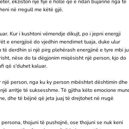
etër, ekziston një fije e hollë që e ndan bujarinë nga të
iheni në rregull me këtë gjë.
ar. Kur i kushtoni vëmendje dikujt, po i jepni energji
pirët e energjisë do vjedhin mendimet tuaja, duke ulur
o të derdhin si një pirg plehërash energjinë e tyre mbi ju
isht, nëse do ta dëgjonim miqësisht një person, kjo do
ufi që s'duhet kaluar.
ër një person, nga ku ky person mbështet dështimin dhe
një arritje të suksesshme. Të gjitha këto emocione mun
e, dhe të bëjnë që jeta juaj të drejtohet në rrugë
persona, thojuni të pushojnë, ose thojuni se nuk keni