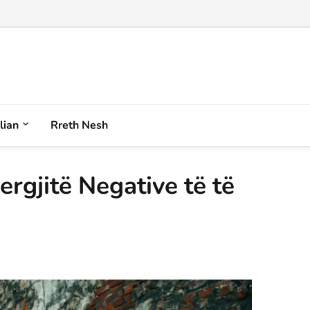
alian
Rreth Nesh
ergjitë Negative të të