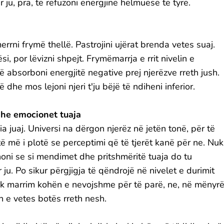
r ju, pra, të refuzoni energjinë helmuese të tyre.
rrni frymë thellë. Pastrojini ujërat brenda vetes suaj.
, por lëvizni shpejt. Frymëmarrja e rrit nivelin e
ë absorboni energjitë negative prej njerëzve rreth jush.
dhe mos lejoni njeri t'ju bëjë të ndiheni inferior.
he emocionet tuaja
 juaj. Universi na dërgon njerëz në jetën tonë, për të
ë më i plotë se perceptimi që të tjerët kanë për ne. Nuk
jinoni se si mendimet dhe pritshmëritë tuaja do tu
ju. Po sikur përgjigja të qëndrojë në nivelet e durimit
k marrim kohën e nevojshme për të parë, ne, në mënyr
n e vetes botës rreth nesh.