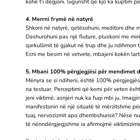
kohë t'i dëgjoni. Sigurisht që kjo ka kuptim pë
4. Merrni frymë në natyrë
Shkoni në natyrë, qetësohuni, meditoni dhe me
Dashurohuni pas një fluture, pluskoni me mirësi
qarkullimit të gjakut në trup dhe ju ndihmon t
Ecni me besim në vetvete, mbajeni kokën lartë 
5. Mbani 100% përgjegjësi për mendimet d
Mënyra se si ndiheni, është 100% përgjegjësia
na testuar. Perceptimi që kemi për veten ësht
jeni viktimë, asnjëri nuk ka fuqi mbi ju. Imag
manifestonin në një situatë të mërzitshme për 
tuaj, nervozizmit apo dhembshurisë? Nëse nu
të nënndërgjegjshme ia afirmojmë viktimizimi