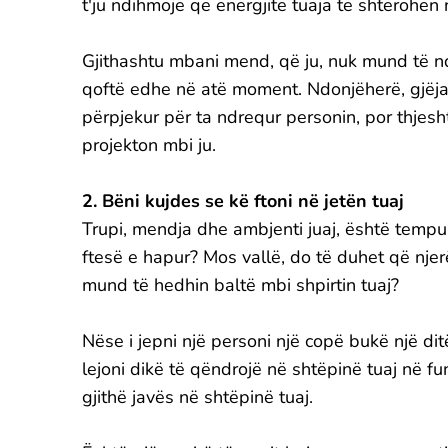
t'ju ndihmojë që energjitë tuaja të shterohen 
Gjithashtu mbani mend, që ju, nuk mund të ndr
qoftë edhe në atë moment. Ndonjëherë, gjëj
përpjekur për ta ndrequr personin, por thje
projekton mbi ju.
2. Bëni kujdes se kë ftoni në jetën tuaj
Trupi, mendja dhe ambjenti juaj, është tempull
ftesë e hapur? Mos vallë, do të duhet që njer
mund të hedhin baltë mbi shpirtin tuaj?
Nëse i jepni një personi një copë bukë një di
lejoni dikë të qëndrojë në shtëpinë tuaj në f
gjithë javës në shtëpinë tuaj.