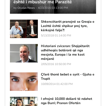
është i mbushur me Parazitë
by
Oculus News
-
4/23/2016 03:13:00 PM
Shkencëtarët pranojnë se Greqia e
Lashtë është shpikur prej tyre,
kërkojnë falje?!
5/13/2018 01:14:00 PM
Historiani zviceran: Shqipëtarët
udhëheqës botërorë që nga
mesjeta, Europa i la me kast
mënjanë
2/05/2016 10:50:00 PM
Çfarë thonë bebet e syrit - Gjuha e
Trupit
10/09/2014 01:42:00 PM
I ofrojnë 10,000 dollarë të ndahet
nga Burri; Pranon Ofertën