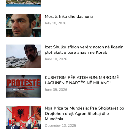
Morali, frika dhe dashuria
July 18, 2026
Izet Shulku sfidon verën: noton në liqenin
plot akull e borë anash në Korab
June 10, 2026
KUSHTRIM PËR ATDHEUN: MBROJMË
LAGUNËN E NARTËS NË MILANO!
June 05, 2026
Nga Kriza te Mundësia: Pse Shqiptarët po
Drejtohen drejt Agron Shehaj dhe
Mundësia
December 10, 2025