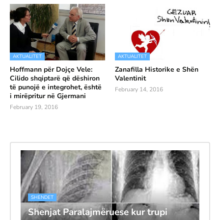
AKTUALITET
AKTUALITET
Hoffmann për Dojçe Vele:
Zanafilla Historike e Shën
Cilido shqiptarë që dëshiron
Valentinit
të punojë e integrohet, është
February 14, 2016
i mirëpritur në Gjermani
February 19, 2016
SHENDET
Shenjat Paralajmëruese kur trupi