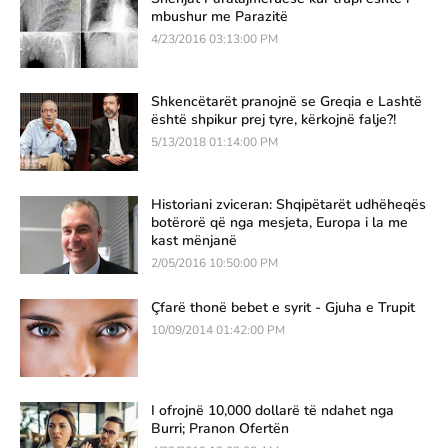
mbushur me Parazitë
4/23/2016 03:13:00 PM
Shkencëtarët pranojnë se Greqia e Lashtë
është shpikur prej tyre, kërkojnë falje?!
5/13/2018 01:14:00 PM
Historiani zviceran: Shqipëtarët udhëheqës
botërorë që nga mesjeta, Europa i la me
kast mënjanë
2/05/2016 10:50:00 PM
Çfarë thonë bebet e syrit - Gjuha e Trupit
10/09/2014 01:42:00 PM
I ofrojnë 10,000 dollarë të ndahet nga
Burri; Pranon Ofertën