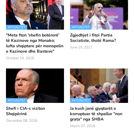
AKTUALITET
AKTUALITET
"Meta fton 'shefin botërorë'
Zgjedhjet i fitoi Partia
të Kazinove nga Monako;
Socialiste, thotë Rama?
lufta shqiptare për monopolin
June 25, 2017
e Kazinove dhe Basteve"
October 16, 2018
AKTUALITET
AKTUALITET
Shefi i CIA-s viziton
Ja kush janë gjyqtarët e
Shqipërinë
korruptuar të shpallur "non
grata" nga SHBA
December 08, 2016
March 07, 2016