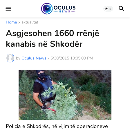
Home
aktualitet
Asgjesohen 1660 rrënjë
kanabis në Shkodër
by
Oculus News
-
5/30/2015 10:05:00 PM
Policia e Shkodrës, në vijim të operacioneve