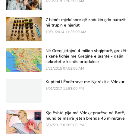
4/23/2019 12:03:00 AM
7 bimët mjekësore që zhdukin çdo parazit
në trupin e njeriut
10/01/2014 11:36:00 AM
Në Greqi jetojnë 4 milion shqiptarë, grekët
s'kanë lidhje me Greqinë e lashtë - dalin
sekretet e kishës ortodokse
2/21/2015 07:52:00 AM
Kuptimi i Ëndërrave me Njerëzit e Vdekur
5/01/2017 11:53:00 PM
Kjo është pija më Vdekjeprurëse në Botë,
mund të marrë jetën brenda 45 minutave
5/07/2017 03:09:00 PM