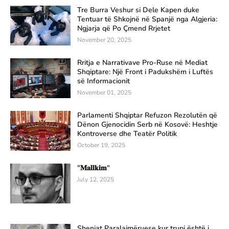
Tre Burra Veshur si Dele Kapen duke
Tentuar të Shkojnë në Spanjë nga Algjeria:
Ngjarja që Po Çmend Rrjetet
November 20, 2025
Rritja e Narrativave Pro-Ruse në Mediat
Shqiptare: Një Front i Padukshëm i Luftës
së Informacionit
November 01, 2025
Parlamenti Shqiptar Refuzon Rezolutën që
Dënon Gjenocidin Serb në Kosovë: Heshtje
Kontroverse dhe Teatër Politik
October 19, 2025
"𝐌𝐚𝐥𝐥𝐤𝐢𝐦"
July 12, 2025
Shenjat Paralajmëruese kur trupi është i