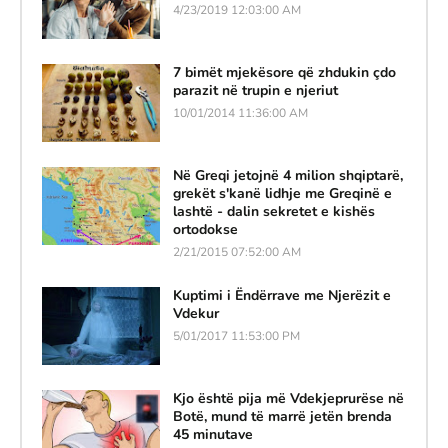
4/23/2019 12:03:00 AM
7 bimët mjekësore që zhdukin çdo
parazit në trupin e njeriut
10/01/2014 11:36:00 AM
Në Greqi jetojnë 4 milion shqiptarë,
grekët s'kanë lidhje me Greqinë e
lashtë - dalin sekretet e kishës
ortodokse
2/21/2015 07:52:00 AM
Kuptimi i Ëndërrave me Njerëzit e
Vdekur
5/01/2017 11:53:00 PM
Kjo është pija më Vdekjeprurëse në
Botë, mund të marrë jetën brenda
45 minutave