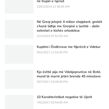
në trupin e njeriut
10/01/2014 11:36:00 AM
Në Greqi jetojnë 4 milion shqiptarë, grekët
s'kanë lidhje me Greqinë e lashtë - dalin
sekretet e kishës ortodokse
2/21/2015 07:52:00 AM
Kuptimi i Ëndërrave me Njerëzit e Vdekur
5/01/2017 11:53:00 PM
Kjo është pija më Vdekjeprurëse në Botë,
mund të marrë jetën brenda 45 minutave
5/07/2017 03:09:00 PM
10 Karakteristikat negative të Ujorit
7/02/2017 02:54:00 AM