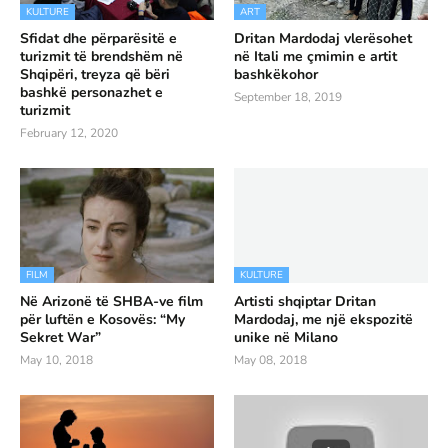
KULTURE
ART
Sfidat dhe përparësitë e
Dritan Mardodaj vlerësohet
turizmit të brendshëm në
në Itali me çmimin e artit
Shqipëri, treyza që bëri
bashkëkohor
bashkë personazhet e
September 18, 2019
turizmit
February 12, 2020
FILM
KULTURE
Në Arizonë të SHBA-ve film
Artisti shqiptar Dritan
për luftën e Kosovës: “My
Mardodaj, me një ekspozitë
Sekret War”
unike në Milano
May 10, 2018
May 08, 2018