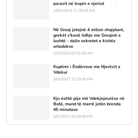
parazit në trupin e njeriut
10/01/2014 11:36:00 AM
Në Greqi jetojnë 4 milion shqiptarë,
grekët s'kanë lidhje me Greqinë e
lashtë - dalin sekretet e kishës
ortodokse
2/21/2015 07:52:00 AM
Kuptimi i Ëndërrave me Njerëzit e
Vdekur
5/01/2017 11:53:00 PM
Kjo është pija më Vdekjeprurëse në
Botë, mund të marrë jetën brenda
45 minutave
5/07/2017 03:09:00 PM