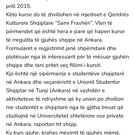
prill 2015.
Këto kurse do të zhvillohen në mjediset e Qendrës
Kulturore Shqiptare “Sami Frashëri”. Vlen të
përmendet që është hera e parë që hapen kurse
të rregullta të gjuhës shqipe në Ankara.
Formularët e regjistrimit janë shpërndarë dhe
plotësuar nga të interesuarit për të mësuar gjuhën
shqipe dhe tani pritet veç fillimi i kursit.
Kjo është një sipërmarrje e studentëve shqiptarë
në Ankara dhe veçanërisht e Unionit Studentor
Shqiptar në Turqi (Ankara) në vazhdën e
aktiviteteve të ndryshme që ky union po zhvillon
me studentët e shqiptarë nga të gjitha trevat që
studiojnë në Universitetet shtetërore ose private
në Ankara, raporton trt shqip.
Ky kurs gjuhe, krahas mësimit të gjuhës mëmë,