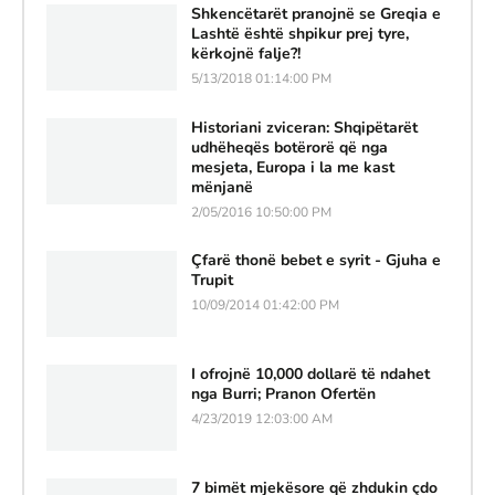
Shkencëtarët pranojnë se Greqia e
Lashtë është shpikur prej tyre,
kërkojnë falje?!
5/13/2018 01:14:00 PM
Historiani zviceran: Shqipëtarët
udhëheqës botërorë që nga
mesjeta, Europa i la me kast
mënjanë
2/05/2016 10:50:00 PM
Çfarë thonë bebet e syrit - Gjuha e
Trupit
10/09/2014 01:42:00 PM
I ofrojnë 10,000 dollarë të ndahet
nga Burri; Pranon Ofertën
4/23/2019 12:03:00 AM
7 bimët mjekësore që zhdukin çdo