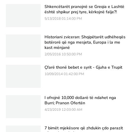
Shkencëtarët pranojnë se Greqia e Lashtë
është shpikur prej tyre, kërkojnë falje?!
5/13/2018 01:14:00 PM
Historiani zviceran: Shqipëtarët udhëheqës
botërorë që nga mesjeta, Europa i la me
kast mënjanë
2/05/2016 10:50:00 PM
Çfarë thonë bebet e syrit - Gjuha e Trupit
10/09/2014 01:42:00 PM
I ofrojnë 10,000 dollarë të ndahet nga
Burri; Pranon Ofertën
4/23/2019 12:03:00 AM
7 bimët mjekësore që zhdukin çdo parazit