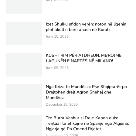
Izet Shulku sfidon verën: noton në liqenin
plot akull e borë anash në Korab
June 10, 2026
KUSHTRIM PËR ATDHEUN: MBROJMË
LAGUNËN E NARTËS NË MILANO!
June 05, 2026
Nga Kriza te Mundësia: Pse Shqiptarët po
Drejtohen drejt Agron Shehaj dhe
Mundësia
December 10, 2025
Tre Burra Veshur si Dele Kapen duke
Tentuar të Shkojnë në Spanjë nga Algjeria:
Ngjarja që Po Çmend Rrjetet
November 20, 2025