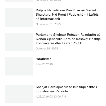
Rritja e Narrativave Pro-Ruse në Mediat
Shqiptare: Një Front i Padukshëm i Luftës
së Informacionit
November 01, 2025
Parlamenti Shqiptar Refuzon Rezolutën që
Dënon Gjenocidin Serb në Kosovë: Heshtje
Kontroverse dhe Teatër Politik
October 19, 2025
"𝐌𝐚𝐥𝐥𝐤𝐢𝐦"
July 12, 2025
Shenjat Paralajmëruese kur trupi është i
mbushur me Parazitë
4/23/2016 03:13:00 PM