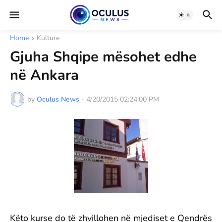
Home
Kulture
Gjuha Shqipe mësohet edhe
në Ankara
by
Oculus News
-
4/20/2015 02:24:00 PM
Këto kurse do të zhvillohen në mjediset e Qendrës