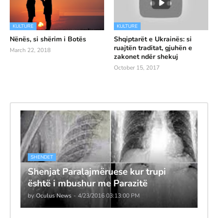
KULTURE
KULTURE
Nënës, si shërim i Botës
Shqiptarët e Ukrainës: si
ruajtën traditat, gjuhën e
March 22, 2018
zakonet ndër shekuj
October 15, 2017
SHENDET
Shenjat Paralajmëruese kur trupi
është i mbushur me Parazitë
by
Oculus News
-
4/23/2016 03:13:00 PM