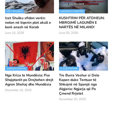
IZET SHULKU
LAGUNA E NARTËS
Izet Shulku sfidon verën:
KUSHTRIM PËR ATDHEUN:
noton në liqenin plot akull e
MBROJMË LAGUNËN E
borë anash në Korab
NARTËS NË MILANO!
June 10, 2026
June 05, 2026
AGRON SHEHAJ
E ÇUDITSHME
Nga Kriza te Mundësia: Pse
Tre Burra Veshur si Dele
Shqiptarët po Drejtohen drejt
Kapen duke Tentuar të
Agron Shehaj dhe Mundësia
Shkojnë në Spanjë nga
Algjeria: Ngjarja që Po
December 10, 2025
Çmend Rrjetet
November 20, 2025