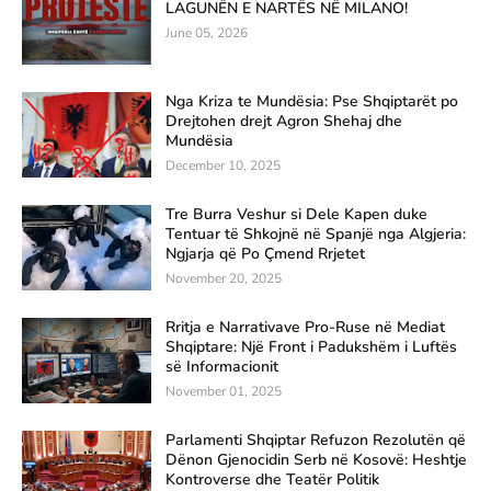
LAGUNËN E NARTËS NË MILANO!
June 05, 2026
Nga Kriza te Mundësia: Pse Shqiptarët po
Drejtohen drejt Agron Shehaj dhe
Mundësia
December 10, 2025
Tre Burra Veshur si Dele Kapen duke
Tentuar të Shkojnë në Spanjë nga Algjeria:
Ngjarja që Po Çmend Rrjetet
November 20, 2025
Rritja e Narrativave Pro-Ruse në Mediat
Shqiptare: Një Front i Padukshëm i Luftës
së Informacionit
November 01, 2025
Parlamenti Shqiptar Refuzon Rezolutën që
Dënon Gjenocidin Serb në Kosovë: Heshtje
Kontroverse dhe Teatër Politik