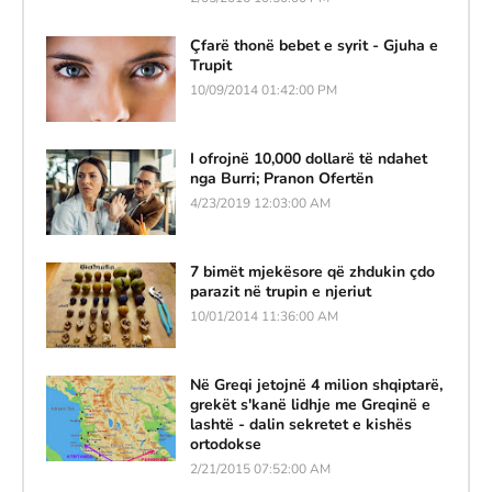
Çfarë thonë bebet e syrit - Gjuha e
Trupit
10/09/2014 01:42:00 PM
I ofrojnë 10,000 dollarë të ndahet
nga Burri; Pranon Ofertën
4/23/2019 12:03:00 AM
7 bimët mjekësore që zhdukin çdo
parazit në trupin e njeriut
10/01/2014 11:36:00 AM
Në Greqi jetojnë 4 milion shqiptarë,
grekët s'kanë lidhje me Greqinë e
lashtë - dalin sekretet e kishës
ortodokse
2/21/2015 07:52:00 AM