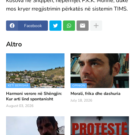
Kosova në Shqipëri, nëpërmjet P.K.K. Morinë, duke
mos kryer rregjistrimin përkatës në sistemin TIMS.
Facebook
Altro
KETI BERISHA
OPINION
Harmoni verore në Shëngjin:
Morali, frika dhe dashuria
Kur arti lind spontanisht
July 18, 2026
August 03, 2026