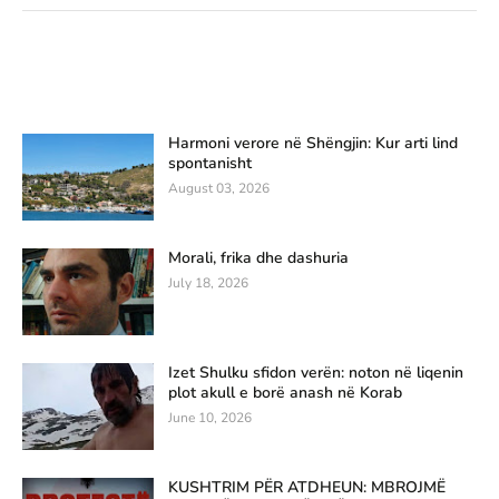
Harmoni verore në Shëngjin: Kur arti lind
spontanisht
August 03, 2026
Morali, frika dhe dashuria
July 18, 2026
Izet Shulku sfidon verën: noton në liqenin
plot akull e borë anash në Korab
June 10, 2026
KUSHTRIM PËR ATDHEUN: MBROJMË