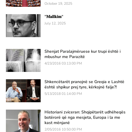
October 19, 2025
"𝐌𝐚𝐥𝐥𝐤𝐢𝐦"
July 12, 2025
Shenjat Paralajmëruese kur trupi është i
mbushur me Parazitë
4/23/2016 03:13:00 PM
Shkencëtarët pranojnë se Greqia e Lashtë
është shpikur prej tyre, kërkojnë falje?!
5/13/2018 01:14:00 PM
Historiani zviceran: Shqipëtarët udhëheqës
botërorë që nga mesjeta, Europa i la me
kast mënjanë
2/05/2016 10:50:00 PM