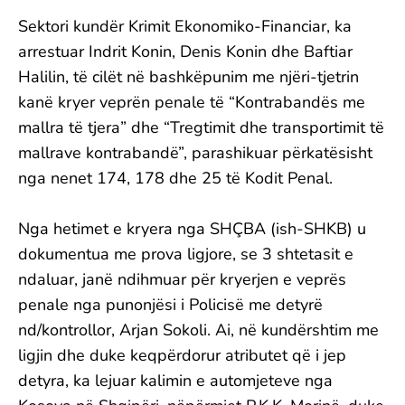
Sektori kundër Krimit Ekonomiko-Financiar, ka
arrestuar Indrit Konin, Denis Konin dhe Baftiar
Halilin, të cilët në bashkëpunim me njëri-tjetrin
kanë kryer veprën penale të “Kontrabandës me
mallra të tjera” dhe “Tregtimit dhe transportimit të
mallrave kontrabandë”, parashikuar përkatësisht
nga nenet 174, 178 dhe 25 të Kodit Penal.
Nga hetimet e kryera nga SHÇBA (ish-SHKB) u
dokumentua me prova ligjore, se 3 shtetasit e
ndaluar, janë ndihmuar për kryerjen e veprës
penale nga punonjësi i Policisë me detyrë
nd/kontrollor, Arjan Sokoli. Ai, në kundërshtim me
ligjin dhe duke keqpërdorur atributet që i jep
detyra, ka lejuar kalimin e automjeteve nga