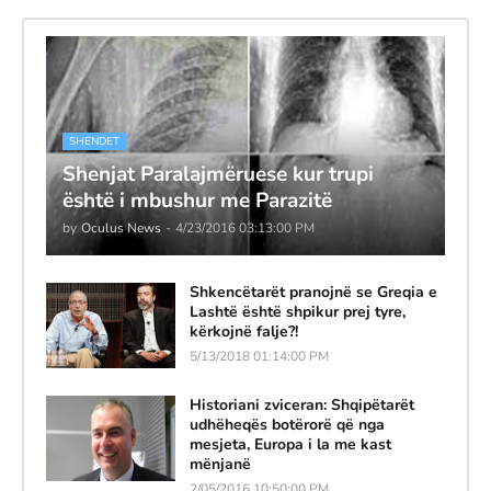
SHENDET
Shenjat Paralajmëruese kur trupi
është i mbushur me Parazitë
by
Oculus News
-
4/23/2016 03:13:00 PM
Shkencëtarët pranojnë se Greqia e
Lashtë është shpikur prej tyre,
kërkojnë falje?!
5/13/2018 01:14:00 PM
Historiani zviceran: Shqipëtarët
udhëheqës botërorë që nga
mesjeta, Europa i la me kast
mënjanë
2/05/2016 10:50:00 PM