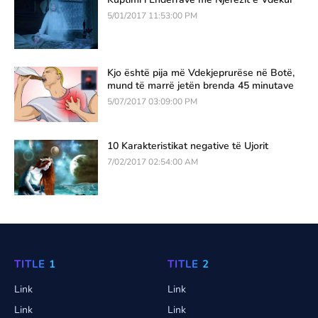
5/01/2017 11:53:00 PM
Kjo është pija më Vdekjeprurëse në Botë,
mund të marrë jetën brenda 45 minutave
5/07/2017 03:09:00 PM
10 Karakteristikat negative të Ujorit
7/02/2017 02:54:00 AM
TITLE 1
TITLE 2
Link
Link
Link
Link