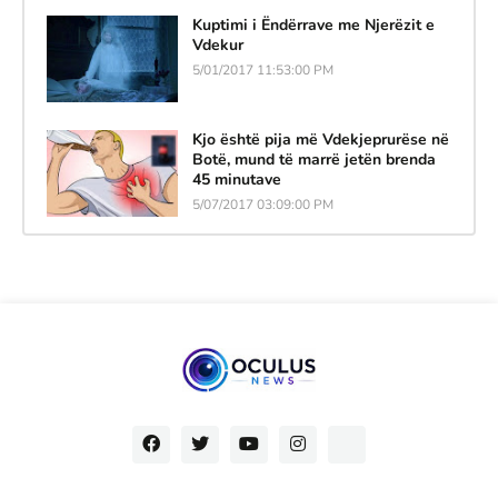
Kuptimi i Ëndërrave me Njerëzit e
Vdekur
5/01/2017 11:53:00 PM
Kjo është pija më Vdekjeprurëse në
Botë, mund të marrë jetën brenda
45 minutave
5/07/2017 03:09:00 PM