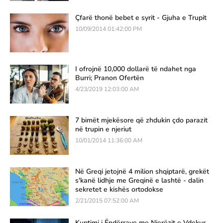
Çfarë thonë bebet e syrit - Gjuha e Trupit
10/09/2014 01:42:00 PM
I ofrojnë 10,000 dollarë të ndahet nga
Burri; Pranon Ofertën
4/23/2019 12:03:00 AM
7 bimët mjekësore që zhdukin çdo parazit
në trupin e njeriut
10/01/2014 11:36:00 AM
Në Greqi jetojnë 4 milion shqiptarë, grekët
s'kanë lidhje me Greqinë e lashtë - dalin
sekretet e kishës ortodokse
2/21/2015 07:52:00 AM
Kuptimi i Ëndërrave me Njerëzit e Vdekur