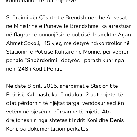
kontrobandë të automjeteve.
Shërbimi për Çështjet e Brendshme dhe Ankesat
në Ministrinë e Punëve të Brendshme, ka arrestuar
në flagrancë punonjësin e policisë, Inspektor Arjan
Ahmet Sokoli, 45 vjeç, me detyrë nd/kontrollor në
Stacionin e Policisë Kufitare në Morinë, për veprën
penale “Shpërdorimi i detyrës”, parashikuar nga
neni 248 i Kodit Penal.
Në datë 8 prill 2015, shërbimet e Stacionit të
Policisë Kalimash, kanë ndaluar 2 automjete, të
cilat përdornin të njëjtat targa, vendosur secilën
vetëm në pjesën e përparme të mjetit. Ato
drejtoheshin nga shtetasit Indrit Koni dhe Denis
Koni, pa dokumentacion përkatës.