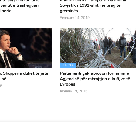
 veriut e trashëguan
Sovjetik i 1991-shit, në prag të
iberia
greminës
February 14, 2019
EUROPA
: Shqipëria duhet të jetë
Parlamenti çek aprovon formimin e
-së
Agjencisë për mbrojtjen e kufijve të
Evropës
16
January 19, 2016