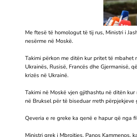
Me ftesë të homologut të tij rus, Ministri i J
nesërme në Moskë.
Takimi përkon me ditën kur pritet të mbahet 
Ukrainës, Rusisë, Francës dhe Gjermanisë, që 
krizës në Ukrainë.
Takimi në Moskë vjen gjithashtu në ditën kur 
në Bruksel për të biseduar rreth përpjekjeve g
Qeveria e re greke ka qenë e hapur që nga fill
Ministri grek i Mbrojtjes, Panos Kammenos, k