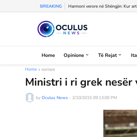
BREAKING
Morali, frika dhe dashuria...
Harmoni verore në Shëngjin: Kur arti
Home
Opinione
Të Rejat
It
Home
europa
Ministri i ri grek nesër
by
Oculus News
-
2/10/2015 09:13:00 PM