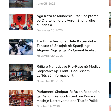
June 05, 2026
Nga Kriza te Mundësia: Pse Shqiptarët
po Drejtohen drejt Agron Shehaj dhe
Mundësia
December 10, 2025
Tre Burra Veshur si Dele Kapen duke
Tentuar të Shkojnë në Spanjë nga
Algjeria: Ngjarja që Po Çmend Rrjetet
November 20, 2025
Rritja e Narrativave Pro-Ruse në Mediat
Shqiptare: Një Front i Padukshëm i
Luftës së Informacionit
November 01, 2025
Parlamenti Shqiptar Refuzon Rezolutën
që Dënon Gjenocidin Serb në Kosovë:
Heshtje Kontroverse dhe Teatër Politik
October 19, 2025