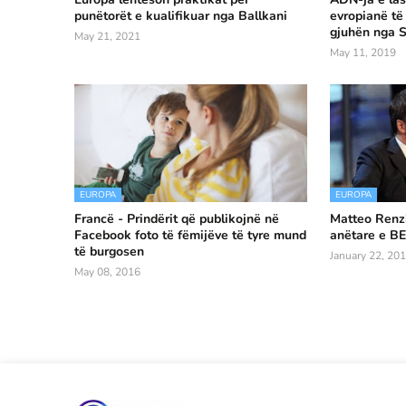
punëtorët e kualifikuar nga Ballkani
evropianë të
gjuhën nga S
May 21, 2021
May 11, 2019
EUROPA
EUROPA
Francë - Prindërit që publikojnë në
Matteo Renzi
Facebook foto të fëmijëve të tyre mund
anëtare e BE
të burgosen
January 22, 20
May 08, 2016