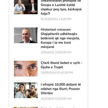
Shkencëtarët pranojnë se
Greqia e Lashtë është
shpikur prej tyre, kërkojnë
falje?!
5/13/2018 01:14:00 PM
Historiani zviceran:
Shqipëtarët udhëheqës
botërorë që nga mesjeta,
Europa i la me kast
mënjanë
2/05/2016 10:50:00 PM
Çfarë thonë bebet e syrit -
Gjuha e Trupit
10/09/2014 01:42:00 PM
I ofrojnë 10,000 dollarë të
ndahet nga Burri; Pranon
Ofertën
4/23/2019 12:03:00 AM