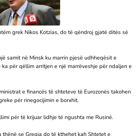
ashtëm grek Nikos Kotzias, do të qëndroj gjatë ditës së
një samit në Minsk ku marrin pjesë udhheqësit e
ka për qëllim arritjen e një marrëveshje për ndaljen e
ministrat e financës të shteteve të Eurozonës takohen
reke për rinegocijimin e borxhit.
imi për të krijuar lidhje të ngushta me Rusinë.
a thënë se Greqia do të kthehet kah Shtetet e