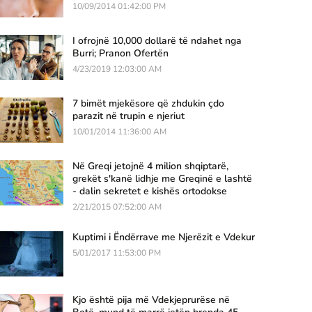
10/09/2014 01:42:00 PM
I ofrojnë 10,000 dollarë të ndahet nga
Burri; Pranon Ofertën
4/23/2019 12:03:00 AM
7 bimët mjekësore që zhdukin çdo
parazit në trupin e njeriut
10/01/2014 11:36:00 AM
Në Greqi jetojnë 4 milion shqiptarë,
grekët s'kanë lidhje me Greqinë e lashtë
- dalin sekretet e kishës ortodokse
2/21/2015 07:52:00 AM
Kuptimi i Ëndërrave me Njerëzit e Vdekur
5/01/2017 11:53:00 PM
Kjo është pija më Vdekjeprurëse në