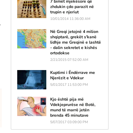
7 bimët mjekësore që
zhdukin çdo parazit në
trupin e njeriut
10/01/2014 11:36:00 AM
,
Në Greqi jetojnë 4 milion
shqiptarë, grekët s'kanë
lidhje me Greqinë e lashtë
- dalin sekretet e kishës
ortodokse
2/21/2015 07:52:00 AM
Kuptimi i Ëndërrave me
Njerëzit e Vdekur
5/01/2017 11:53:00 PM
Kjo është pija më
Vdekjeprurëse në Botë,
mund të marrë jetën
brenda 45 minutave
5/07/2017 03:09:00 PM