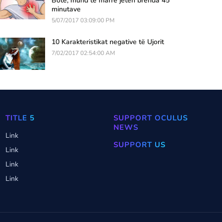
Botë, mund të marrë jetën brenda 45
minutave
5/07/2017 03:09:00 PM
10 Karakteristikat negative të Ujorit
7/02/2017 02:54:00 AM
TITLE 5
SUPPORT OCULUS
NEWS
Link
SUPPORT US
Link
Link
Link