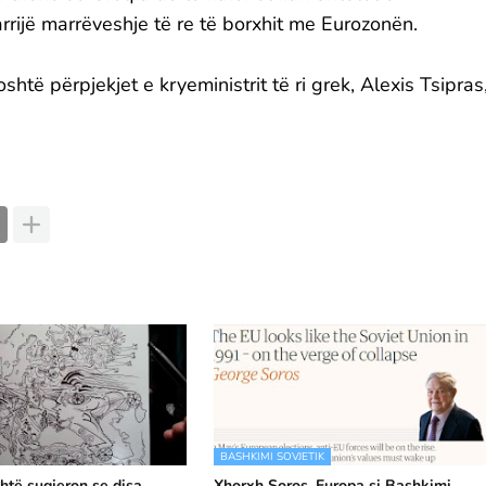
rrijë marrëveshje të re të borxhit me Eurozonën.
të përpjekjet e kryeministrit të ri grek, Alexis Tsipras
BASHKIMI SOVJETIK
htë sugjeron se disa
Xhorxh Soros, Europa si Bashkimi