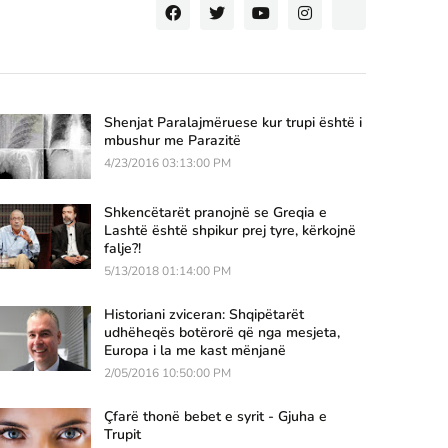
Shenjat Paralajmëruese kur trupi është i
mbushur me Parazitë
4/23/2016 03:13:00 PM
Shkencëtarët pranojnë se Greqia e
Lashtë është shpikur prej tyre, kërkojnë
falje?!
5/13/2018 01:14:00 PM
Historiani zviceran: Shqipëtarët
udhëheqës botërorë që nga mesjeta,
Europa i la me kast mënjanë
2/05/2016 10:50:00 PM
Çfarë thonë bebet e syrit - Gjuha e
Trupit