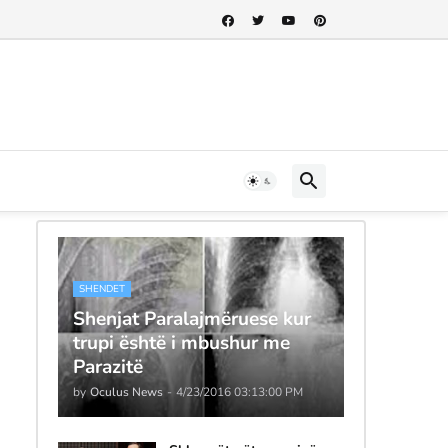
SHENDET
Shenjat Paralajmëruese kur
trupi është i mbushur me
Parazitë
by
Oculus News
-
4/23/2016 03:13:00 PM