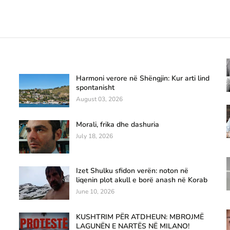
Harmoni verore në Shëngjin: Kur arti lind
spontanisht
August 03, 2026
Morali, frika dhe dashuria
July 18, 2026
Izet Shulku sfidon verën: noton në
liqenin plot akull e borë anash në Korab
June 10, 2026
KUSHTRIM PËR ATDHEUN: MBROJMË
LAGUNËN E NARTËS NË MILANO!