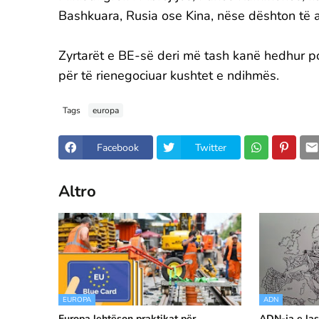
Bashkuara, Rusia ose Kina, nëse dështon të a
Zyrtarët e BE-së deri më tash kanë hedhur posh
për të rienegociuar kushtet e ndihmës.
Tags
europa
Facebook
Twitter
Altro
EUROPA
ADN
Europa lehtëson praktikat për
ADN-ja e las