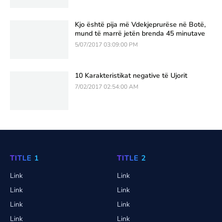
Kjo është pija më Vdekjeprurëse në Botë,
mund të marrë jetën brenda 45 minutave
5/07/2017 03:09:00 PM
10 Karakteristikat negative të Ujorit
7/02/2017 02:54:00 AM
TITLE 1
TITLE 2
Link
Link
Link
Link
Link
Link
Link
Link