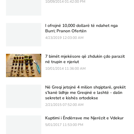
10/09/2014 01:42:00 PM
I ofrojnë 10,000 dollarë të ndahet nga
Burri; Pranon Ofertën
4/23/2019 12:03:00 AM
7 bimët mjekësore që zhdukin çdo parazit
në trupin e njeriut
10/01/2014 11:36:00 AM
Në Greqi jetojnë 4 milion shqiptarë, grekët
s'kanë lidhje me Greqinë e lashtë - dalin
sekretet e kishës ortodokse
2/21/2015 07:52:00 AM
Kuptimi i Ëndërrave me Njerëzit e Vdekur
5/01/2017 11:53:00 PM