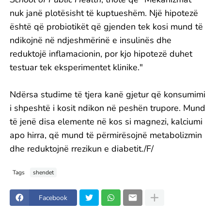
nuk janë plotësisht të kuptueshëm. Një hipotezë
është që probiotikët që gjenden tek kosi mund të
ndikojnë në ndjeshmërinë e insulinës dhe
reduktojë inflamacionin, por kjo hipotezë duhet
testuar tek eksperimentet klinike."
Ndërsa studime të tjera kanë gjetur që konsumimi
i shpeshtë i kosit ndikon në peshën trupore. Mund
të jenë disa elemente në kos si magnezi, kalciumi
apo hirra, që mund të përmirësojnë metabolizmin
dhe reduktojnë rrezikun e diabetit./F/
Tags
shendet
Facebook