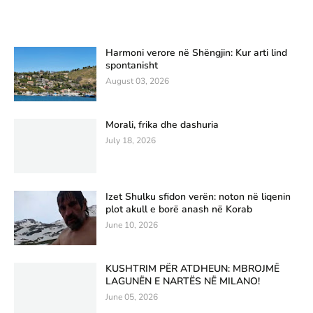
Harmoni verore në Shëngjin: Kur arti lind
spontanisht
August 03, 2026
Morali, frika dhe dashuria
July 18, 2026
Izet Shulku sfidon verën: noton në liqenin
plot akull e borë anash në Korab
June 10, 2026
KUSHTRIM PËR ATDHEUN: MBROJMË
LAGUNËN E NARTËS NË MILANO!
June 05, 2026