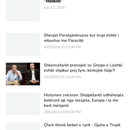
"𝐌𝐚𝐥𝐥𝐤𝐢𝐦"
July 12, 2025
Shenjat Paralajmëruese kur trupi është i
mbushur me Parazitë
4/23/2016 03:13:00 PM
Shkencëtarët pranojnë se Greqia e Lashtë
është shpikur prej tyre, kërkojnë falje?!
5/13/2018 01:14:00 PM
Historiani zviceran: Shqipëtarët udhëheqës
botërorë që nga mesjeta, Europa i la me
kast mënjanë
2/05/2016 10:50:00 PM
Çfarë thonë bebet e syrit - Gjuha e Trupit