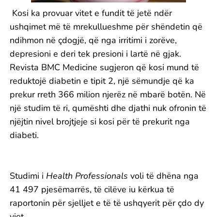
Kosi ka provuar vitet e fundit të jetë ndër
ushqimet më të mrekullueshme për shëndetin që
ndihmon në çdogjë, që nga irritimi i zorëve,
depresioni e deri tek presioni i lartë në gjak.
Revista BMC Medicine sugjeron që kosi mund të
reduktojë diabetin e tipit 2, një sëmundje që ka
prekur rreth 366 milion njerëz në mbarë botën. Në
një studim të ri, qumështi dhe djathi nuk ofronin të
njëjtin nivel brojtjeje si kosi për të prekurit nga
diabeti.
Studimi i
Health Professionals
voli të dhëna nga
41 497 pjesëmarrës, të cilëve iu kërkua të
raportonin për sjelljet e të të ushqyerit për çdo dy
vjet.