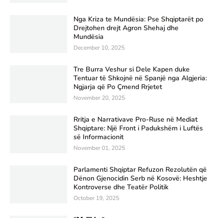
Nga Kriza te Mundësia: Pse Shqiptarët po
Drejtohen drejt Agron Shehaj dhe
Mundësia
December 10, 2025
Tre Burra Veshur si Dele Kapen duke
Tentuar të Shkojnë në Spanjë nga Algjeria:
Ngjarja që Po Çmend Rrjetet
November 20, 2025
Rritja e Narrativave Pro-Ruse në Mediat
Shqiptare: Një Front i Padukshëm i Luftës
së Informacionit
November 01, 2025
Parlamenti Shqiptar Refuzon Rezolutën që
Dënon Gjenocidin Serb në Kosovë: Heshtje
Kontroverse dhe Teatër Politik
October 19, 2025