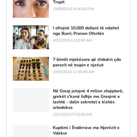
Trupit
10/09/2014 01:42:00 PM
I ofrojnë 10,000 dollarë të ndahet
nga Burri; Pranon Ofertën
4/23/2019 12:03:00 AM
7 bimët mjekësore që zhdukin çdo
parazit në trupin e njeriut
10/01/2014 11:36:00 AM
Në Greqi jetojnë 4 milion shqiptarë,
grekët s'kanë lidhje me Greqinë e
lashtë - dalin sekretet e kishës
ortodokse
2/21/2015 07:52:00 AM
Kuptimi i Ëndërrave me Njerëzit e
Vdekur