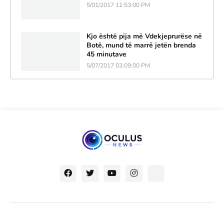
5/01/2017 11:53:00 PM
Kjo është pija më Vdekjeprurëse në
Botë, mund të marrë jetën brenda
45 minutave
5/07/2017 03:09:00 PM