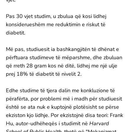
Pas 30 vjet studim, u zbulua që kosi lidhej
konsiderueshëm me reduktimin e riskut të
diabetit.
Më pas, studiuesit ia bashkangjitën të dhënat e
përftuara studimeve të mëparshme, dhe zbuluan
që rreth 28 gram kos në ditë, lidhej me një ulje
prej 18% të diabetit të nivelit 2.
Edhe studime të tjera dalin me konkluzione të
përafërta, por problemi më i madh për studiuesit
është se ata nuk e kuptojnë plotësisht se përse
ekziston kjo lidhje. Por ekzistojnë disa teori: Frank
Hu, autor-udhëheqës i studimit në
Harvard
School of Public Health
, thotë që "Mekanizmat