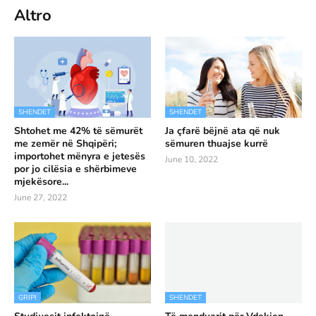
Altro
SHENDET
SHENDET
Shtohet me 42% të sëmurët
Ja çfarë bëjnë ata që nuk
me zemër në Shqipëri;
sëmuren thuajse kurrë
importohet mënyra e jetesës
June 10, 2022
por jo cilësia e shërbimeve
mjekësore...
June 27, 2022
GRIPI
SHENDET