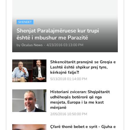
SHENDET
Shenjat Paralajmëruese kur trupi
është i mbushur me Parazitë
by
Oculus News
-
4/23/2016 03:13:00 PM
Shkencëtarët pranojnë se Greqia e
Lashtë është shpikur prej tyre,
kërkojnë falje?!
5/13/2018 01:14:00 PM
Historiani zviceran: Shqipëtarët
udhëheqës botërorë që nga
mesjeta, Europa i la me kast
mënjanë
2/05/2016 10:50:00 PM
Çfarë thonë bebet e syrit - Gjuha e