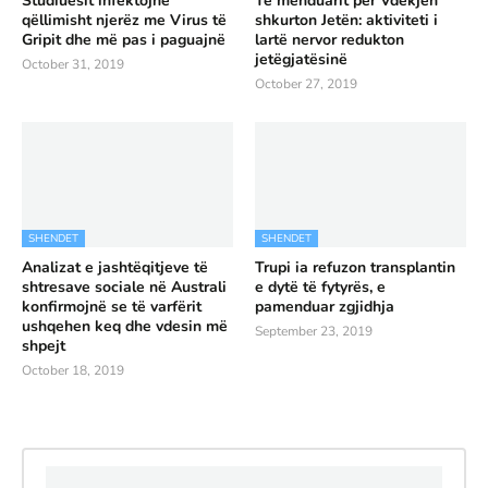
Studiuesit infektojnë
Të menduarit për Vdekjen
qëllimisht njerëz me Virus të
shkurton Jetën: aktiviteti i
Gripit dhe më pas i paguajnë
lartë nervor redukton
jetëgjatësinë
October 31, 2019
October 27, 2019
SHENDET
SHENDET
Analizat e jashtëqitjeve të
Trupi ia refuzon transplantin
shtresave sociale në Australi
e dytë të fytyrës, e
konfirmojnë se të varfërit
pamenduar zgjidhja
ushqehen keq dhe vdesin më
September 23, 2019
shpejt
October 18, 2019