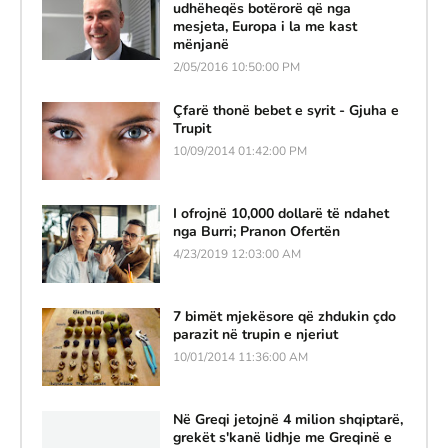
udhëheqës botërorë që nga
mesjeta, Europa i la me kast
mënjanë
2/05/2016 10:50:00 PM
Çfarë thonë bebet e syrit - Gjuha e
Trupit
10/09/2014 01:42:00 PM
I ofrojnë 10,000 dollarë të ndahet
nga Burri; Pranon Ofertën
4/23/2019 12:03:00 AM
7 bimët mjekësore që zhdukin çdo
parazit në trupin e njeriut
10/01/2014 11:36:00 AM
Në Greqi jetojnë 4 milion shqiptarë,
grekët s'kanë lidhje me Greqinë e