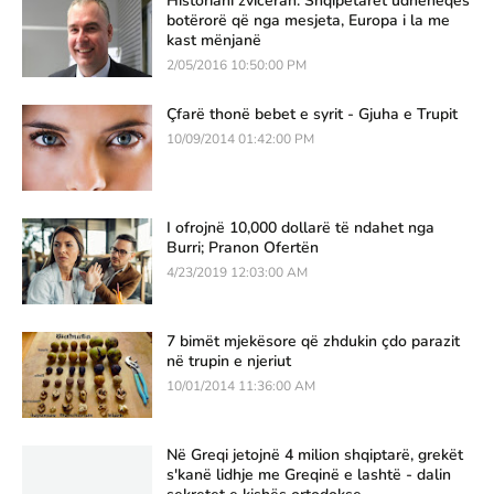
Historiani zviceran: Shqipëtarët udhëheqës
botërorë që nga mesjeta, Europa i la me
kast mënjanë
2/05/2016 10:50:00 PM
Çfarë thonë bebet e syrit - Gjuha e Trupit
10/09/2014 01:42:00 PM
I ofrojnë 10,000 dollarë të ndahet nga
Burri; Pranon Ofertën
4/23/2019 12:03:00 AM
7 bimët mjekësore që zhdukin çdo parazit
në trupin e njeriut
10/01/2014 11:36:00 AM
Në Greqi jetojnë 4 milion shqiptarë, grekët
s'kanë lidhje me Greqinë e lashtë - dalin