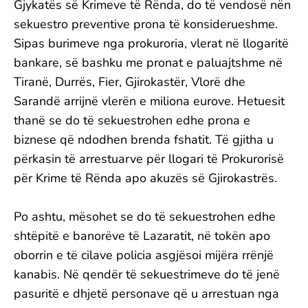
Gjykatës së Krimeve të Rënda, do të vendosë nën
sekuestro preventive prona të konsiderueshme.
Sipas burimeve nga prokuroria, vlerat në llogaritë
bankare, së bashku me pronat e paluajtshme në
Tiranë, Durrës, Fier, Gjirokastër, Vlorë dhe
Sarandë arrijnë vlerën e miliona eurove. Hetuesit
thanë se do të sekuestrohen edhe prona e
biznese që ndodhen brenda fshatit. Të gjitha u
përkasin të arrestuarve për llogari të Prokurorisë
për Krime të Rënda apo akuzës së Gjirokastrës.
Po ashtu, mësohet se do të sekuestrohen edhe
shtëpitë e banorëve të Lazaratit, në tokën apo
oborrin e të cilave policia asgjësoi mijëra rrënjë
kanabis. Në qendër të sekuestrimeve do të jenë
pasuritë e dhjetë personave që u arrestuan nga