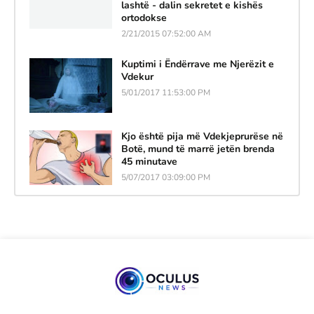
lashtë - dalin sekretet e kishës
ortodokse
2/21/2015 07:52:00 AM
Kuptimi i Ëndërrave me Njerëzit e
Vdekur
5/01/2017 11:53:00 PM
Kjo është pija më Vdekjeprurëse në
Botë, mund të marrë jetën brenda
45 minutave
5/07/2017 03:09:00 PM