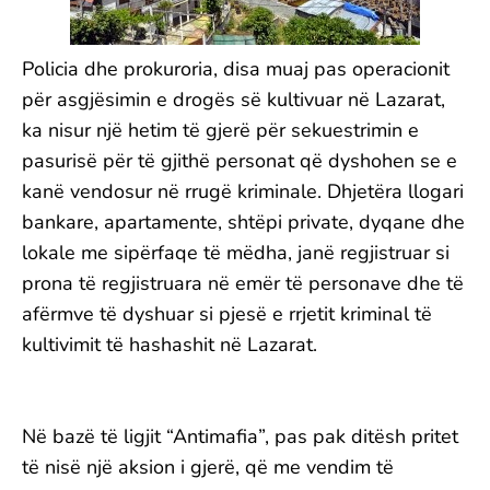
Policia dhe prokuroria, disa muaj pas operacionit
për asgjësimin e drogës së kultivuar në Lazarat,
ka nisur një hetim të gjerë për sekuestrimin e
pasurisë për të gjithë personat që dyshohen se e
kanë vendosur në rrugë kriminale. Dhjetëra llogari
bankare, apartamente, shtëpi private, dyqane dhe
lokale me sipërfaqe të mëdha, janë regjistruar si
prona të regjistruara në emër të personave dhe të
afërmve të dyshuar si pjesë e rrjetit kriminal të
kultivimit të hashashit në Lazarat.
Në bazë të ligjit “Antimafia”, pas pak ditësh pritet
të nisë një aksion i gjerë, që me vendim të