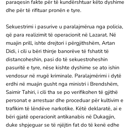
paraqesin fakte për të kundërshtuar këto dyshime
dhe për të rifituar pronën e tyre.
Sekuestrimi i pasurive u paralajmërua nga policia,
që para realizimit të operacionit në Lazarat. Në
muajin prill, ishte drejtori i përgjithshëm, Artan
Didi, i cili u bëri thirrje banorëve të fshatit të
distancoheshin, pasi do të sekuestroheshin
pasuritë e tyre, nëse kishte dyshime se ato ishin
vendosur në rrugë kriminale. Paralajmërimi i dytë
erdhi në muajin gusht nga ministri i Brendshëm,
Saimir Tahiri, i cili tha se po verifikohen të gjithë
personat e arrestuar dhe proceduar për kultivim e
trafikim të lëndëve narkotike. Këtë deklaratë, ai e
bëri gjatë operacionit antikanabis në Dukagjin,
duke shpjeguar se të njëjtin fat do të kenë edhe