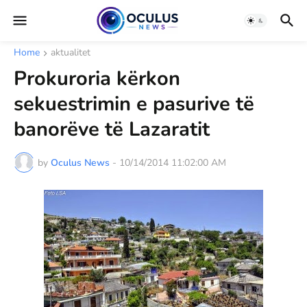
Home
aktualitet
Prokuroria kërkon
sekuestrimin e pasurive të
banorëve të Lazaratit
by
Oculus News
-
10/14/2014 11:02:00 AM