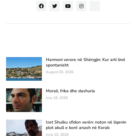
Harmoni verore në Shëngjin: Kur arti lind
spontanisht
August 03, 2026
Morali, frika dhe dashuria
July 18, 2026
Izet Shulku sfidon verën: noton në liqenin
plot akull e borë anash në Korab
June 10, 2026