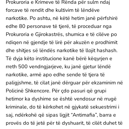
Prokuroria e Krimeve të Rënda për sulm ndaj
forcave të rendit dhe kultivim të lëndëve
narkotike. Po ashtu, në këtë hetim janë përfshirë
edhe 80 personave të tjerë, të proceduar nga
Prokuroria e Gjirokastrës, shumica e të cilëve po
ndiqen në gjendje të lirë për akuzën e prodhimit
dhe shitjes së lëndës narkotike të llojit hashash.
Të dyja këto institucione kanë bërë këqyrjen e
rreth 500 vendngjarjeve, ku janë gjetur lëndë
narkotike, armë apo edhe sende të tjera të
paligjshme, të cilat janë dërguar për ekzaminim në
Policinë Shkencore. Për çdo pasuri që grupi
hetimor ka dyshime se është vendosur në rrugë
kriminale, do të kërkohet në gjykatë sekuestrimi i
saj, ndërkohë që sipas ligjit “Antimafia”, barra e
provës do të jetë për të dyshuarit, të cilët duhet të