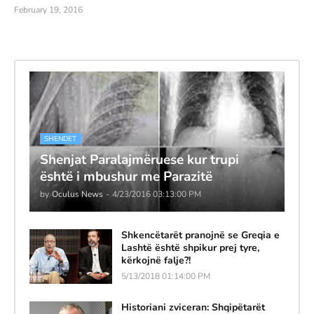
February 19, 2016
SHENDET
Shenjat Paralajmëruese kur trupi
është i mbushur me Parazitë
by
Oculus News
-
4/23/2016 03:13:00 PM
Shkencëtarët pranojnë se Greqia e
Lashtë është shpikur prej tyre,
kërkojnë falje?!
5/13/2018 01:14:00 PM
Historiani zviceran: Shqipëtarët