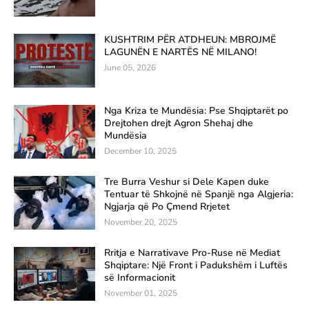
KUSHTRIM PËR ATDHEUN: MBROJMË
LAGUNËN E NARTËS NË MILANO!
June 05, 2026
Nga Kriza te Mundësia: Pse Shqiptarët po
Drejtohen drejt Agron Shehaj dhe
Mundësia
December 10, 2025
Tre Burra Veshur si Dele Kapen duke
Tentuar të Shkojnë në Spanjë nga Algjeria:
Ngjarja që Po Çmend Rrjetet
November 20, 2025
Rritja e Narrativave Pro-Ruse në Mediat
Shqiptare: Një Front i Padukshëm i Luftës
së Informacionit
November 01, 2025