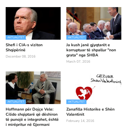
AKTUALITET
AKTUALITET
Shefi i CIA-s viziton
Ja kush janë gjyqtarët e
Shqipërinë
korruptuar të shpallur "non
grata" nga SHBA
December 08, 2016
March 07, 2016
AKTUALITET
AKTUALITET
Hoffmann për Dojçe Vele:
Zanafilla Historike e Shën
Cilido shqiptarë që dëshiron
Valentinit
të punojë e integrohet, është
February 14, 2016
i mirëpritur në Gjermani