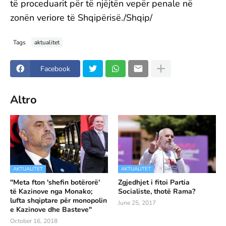
të proceduarit për të njëjtën vepër penale në
zonën veriore të Shqipërisë./Shqip/
Tags
aktualitet
Facebook
Altro
AKTUALITET
AKTUALITET
"Meta fton 'shefin botërorë'
Zgjedhjet i fitoi Partia
të Kazinove nga Monako;
Socialiste, thotë Rama?
lufta shqiptare për monopolin
June 25, 2017
e Kazinove dhe Basteve"
October 16, 2018