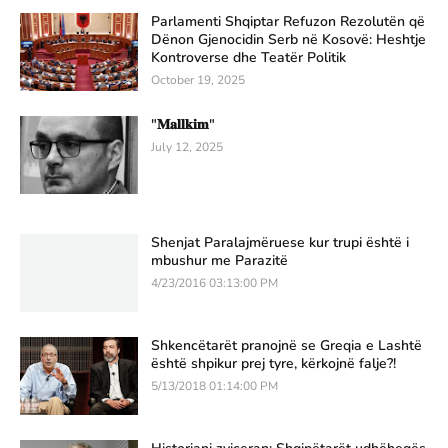
Parlamenti Shqiptar Refuzon Rezolutën që
Dënon Gjenocidin Serb në Kosovë: Heshtje
Kontroverse dhe Teatër Politik
October 19, 2025
"𝐌𝐚𝐥𝐥𝐤𝐢𝐦"
July 12, 2025
Shenjat Paralajmëruese kur trupi është i
mbushur me Parazitë
4/23/2016 03:13:00 PM
Shkencëtarët pranojnë se Greqia e Lashtë
është shpikur prej tyre, kërkojnë falje?!
5/13/2018 01:14:00 PM