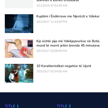
sekretet e kishës ortodokse
2/21/2015 07:52:00 AM
Kuptimi i Ëndërrave me Njerëzit e Vdekur
5/01/2017 11:53:00 PM
Kjo është pija më Vdekjeprurëse në Botë,
mund të marrë jetën brenda 45 minutave
5/07/2017 03:09:00 PM
10 Karakteristikat negative të Ujorit
7/02/2017 02:54:00 AM
TITLE 1
TITLE 2