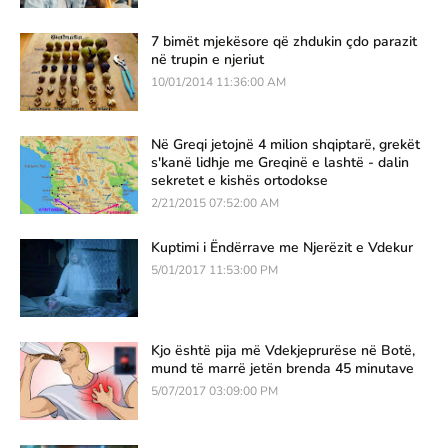
7 bimët mjekësore që zhdukin çdo parazit
në trupin e njeriut
10/01/2014 11:36:00 AM
Në Greqi jetojnë 4 milion shqiptarë, grekët
s'kanë lidhje me Greqinë e lashtë - dalin
sekretet e kishës ortodokse
2/21/2015 07:52:00 AM
Kuptimi i Ëndërrave me Njerëzit e Vdekur
5/01/2017 11:53:00 PM
Kjo është pija më Vdekjeprurëse në Botë,
mund të marrë jetën brenda 45 minutave
5/07/2017 03:09:00 PM