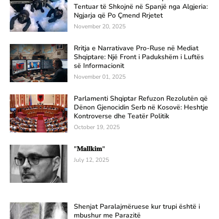
Tentuar të Shkojnë në Spanjë nga Algjeria:
Ngjarja që Po Çmend Rrjetet
November 20, 2025
Rritja e Narrativave Pro-Ruse në Mediat
Shqiptare: Një Front i Padukshëm i Luftës
së Informacionit
November 01, 2025
Parlamenti Shqiptar Refuzon Rezolutën që
Dënon Gjenocidin Serb në Kosovë: Heshtje
Kontroverse dhe Teatër Politik
October 19, 2025
"𝐌𝐚𝐥𝐥𝐤𝐢𝐦"
July 12, 2025
Shenjat Paralajmëruese kur trupi është i
mbushur me Parazitë