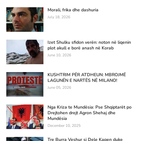
Morali, frika dhe dashuria
July 18, 2026
Izet Shulku sfidon verën: noton në liqenin
plot akull e borë anash në Korab
June 10, 2026
KUSHTRIM PËR ATDHEUN: MBROJMË
LAGUNËN E NARTËS NË MILANO!
June 05, 2026
Nga Kriza te Mundësia: Pse Shqiptarët po
Drejtohen drejt Agron Shehaj dhe
Mundësia
December 10, 2025
Tre Burra Veshur si Dele Kapen duke