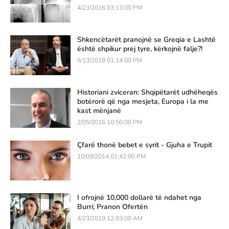
4/23/2016 03:13:00 PM
Shkencëtarët pranojnë se Greqia e Lashtë
është shpikur prej tyre, kërkojnë falje?!
5/13/2018 01:14:00 PM
Historiani zviceran: Shqipëtarët udhëheqës
botërorë që nga mesjeta, Europa i la me
kast mënjanë
2/05/2016 10:50:00 PM
Çfarë thonë bebet e syrit - Gjuha e Trupit
10/09/2014 01:42:00 PM
I ofrojnë 10,000 dollarë të ndahet nga
Burri; Pranon Ofertën
4/23/2019 12:03:00 AM