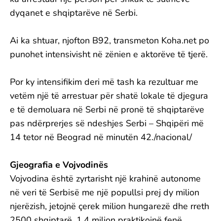
dyqanet e shqiptarëve në Serbi.
Ai ka shtuar, njofton B92, transmeton Koha.net po
punohet intensivisht në zënien e aktorëve të tjerë.
Por ky intensifikim deri më tash ka rezultuar me
vetëm një të arrestuar për shatë lokale të djegura
e të demoluara në Serbi në pronë të shqiptarëve
pas ndërprerjes së ndeshjes Serbi – Shqipëri më
14 tetor në Beograd në minutën 42./nacional/
Gjeografia e Vojvodinës
Vojvodina është zyrtarisht një krahinë autonome
në veri të Serbisë me një popullsi prej dy milion
njerëzish, jetojnë çerek milion hungarezë dhe rreth
2500 shqiptarë. 1.4 milion praktikojnë fenë