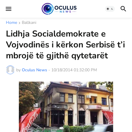
Home
Ballkani
Lidhja Socialdemokrate e
Vojvodinës i kërkon Serbisë t’i
mbrojë të gjithë qytetarët
by
Oculus News
-
10/18/2014 01:32:00 PM