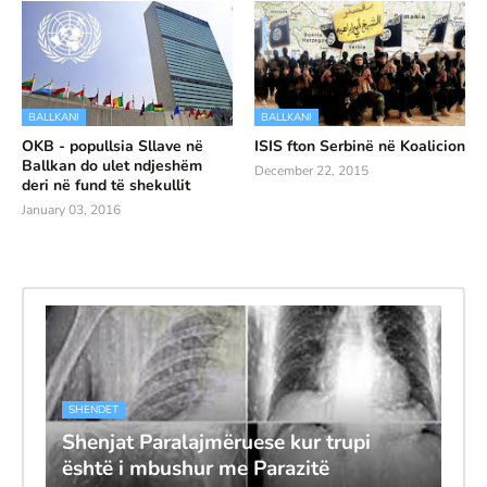
BALLKANI
BALLKANI
OKB - popullsia Sllave në
ISIS fton Serbinë në Koalicion
Ballkan do ulet ndjeshëm
December 22, 2015
deri në fund të shekullit
January 03, 2016
SHENDET
Shenjat Paralajmëruese kur trupi
është i mbushur me Parazitë