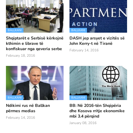
BALLKANI
BALLKANI
Shqiptarët e Serbisë kërkojnë
DASH jep arsyet e vizitës së
kthimin e librave të
John Kerry-t në Tiranë
konfiskuar nga qeveria serbe
February 14, 2016
February 18, 2016
BALLKANI
BALLKANI
Ndikimi rus në Ballkan
BB: Në 2016-tën Shqipëria
përmes medias
dhe Kosova rritje ekonomike
mbi 3.4 përqind
February 14, 2016
January 08, 2016