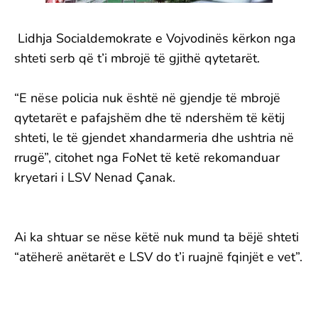
Lidhja Socialdemokrate e Vojvodinës kërkon nga
shteti serb që t’i mbrojë të gjithë qytetarët.
“E nëse policia nuk është në gjendje të mbrojë
qytetarët e pafajshëm dhe të ndershëm të këtij
shteti, le të gjendet xhandarmeria dhe ushtria në
rrugë”, citohet nga FoNet të ketë rekomanduar
kryetari i LSV Nenad Çanak.
Ai ka shtuar se nëse këtë nuk mund ta bëjë shteti
“atëherë anëtarët e LSV do t’i ruajnë fqinjët e vet”.