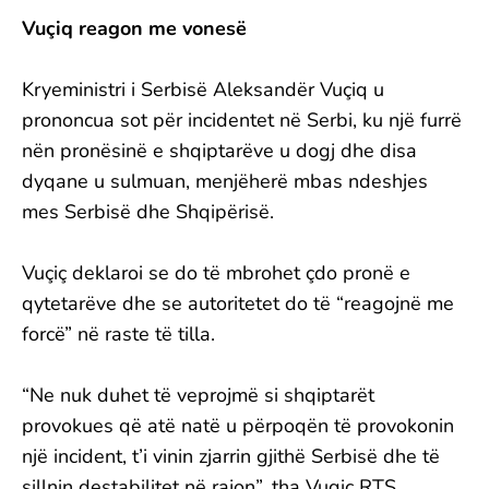
Vuçiq reagon me vonesë
Kryeministri i Serbisë Aleksandër Vuçiq u
prononcua sot për incidentet në Serbi, ku një furrë
nën pronësinë e shqiptarëve u dogj dhe disa
dyqane u sulmuan, menjëherë mbas ndeshjes
mes Serbisë dhe Shqipërisë.
Vuçiç deklaroi se do të mbrohet çdo pronë e
qytetarëve dhe se autoritetet do të “reagojnë me
forcë” në raste të tilla.
“Ne nuk duhet të veprojmë si shqiptarët
provokues që atë natë u përpoqën të provokonin
një incident, t’i vinin zjarrin gjithë Serbisë dhe të
sillnin destabilitet në rajon”, tha Vuqiç RTS.