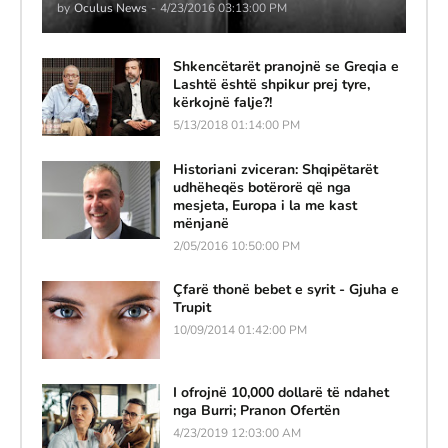
by
Oculus News
-
4/23/2016 03:13:00 PM
Shkencëtarët pranojnë se Greqia e
Lashtë është shpikur prej tyre,
kërkojnë falje?!
5/13/2018 01:14:00 PM
Historiani zviceran: Shqipëtarët
udhëheqës botërorë që nga
mesjeta, Europa i la me kast
mënjanë
2/05/2016 10:50:00 PM
Çfarë thonë bebet e syrit - Gjuha e
Trupit
10/09/2014 01:42:00 PM
I ofrojnë 10,000 dollarë të ndahet
nga Burri; Pranon Ofertën
4/23/2019 12:03:00 AM