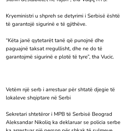
Kryeministri u shpreh se detyrimi i Serbisë është
të garantojë sigurinë e të gjithëve.
“Këta janë qytetarët tanë që punojnë dhe
paguajnë taksat rregullisht, dhe ne do të
garantojmë sigurinë e plotë të tyre”, tha Vucic.
Vetëm n​jë serb i arrestuar për shtatë djegie të
lokaleve shqiptare në Serbi
Sekretari shtetëror i MPB të Serbisë Beograd
Aleksandar Nikoliq ka deklaruar se policia serbe
ka arrestuar një person për shkak të sulmeve