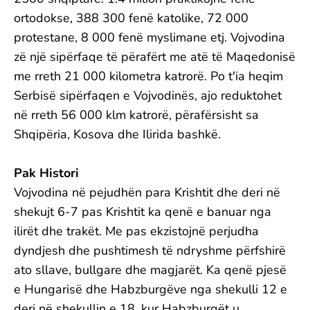
ortodokse, 388 300 fenë katolike, 72 000
protestane, 8 000 fenë myslimane etj. Vojvodina
zë një sipërfaqe të përafërt me atë të Maqedonisë
me rreth 21 000 kilometra katrorë. Po t'ia heqim
Serbisë sipërfaqen e Vojvodinës, ajo reduktohet
në rreth 56 000 klm katrorë, përafërsisht sa
Shqipëria, Kosova dhe Ilirida bashkë.
Pak Histori
Vojvodina në pejudhën para Krishtit dhe deri në
shekujt 6-7 pas Krishtit ka qenë e banuar nga
ilirët dhe trakët. Me pas ekzistojnë perjudha
dyndjesh dhe pushtimesh të ndryshme përfshirë
ato sllave, bullgare dhe magjarët. Ka qenë pjesë
e Hungarisë dhe Habzburgëve nga shekulli 12 e
deri në shekullin e 18, kur Habzburgët u