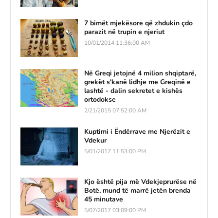
7 bimët mjekësore që zhdukin çdo
parazit në trupin e njeriut
10/01/2014 11:36:00 AM
Në Greqi jetojnë 4 milion shqiptarë,
grekët s'kanë lidhje me Greqinë e
lashtë - dalin sekretet e kishës
ortodokse
2/21/2015 07:52:00 AM
Kuptimi i Ëndërrave me Njerëzit e
Vdekur
5/01/2017 11:53:00 PM
Kjo është pija më Vdekjeprurëse në
Botë, mund të marrë jetën brenda
45 minutave
5/07/2017 03:09:00 PM