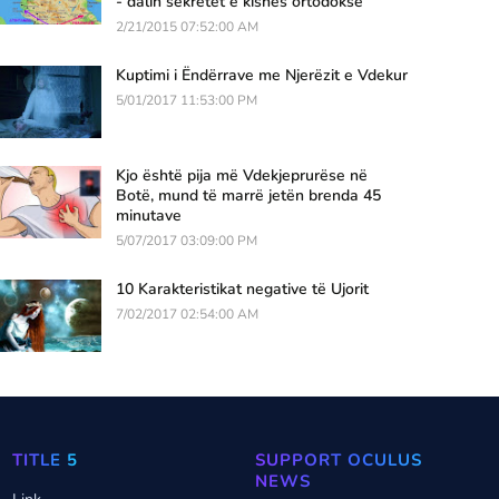
- dalin sekretet e kishës ortodokse
2/21/2015 07:52:00 AM
Kuptimi i Ëndërrave me Njerëzit e Vdekur
5/01/2017 11:53:00 PM
Kjo është pija më Vdekjeprurëse në
Botë, mund të marrë jetën brenda 45
minutave
5/07/2017 03:09:00 PM
10 Karakteristikat negative të Ujorit
7/02/2017 02:54:00 AM
TITLE 5
SUPPORT OCULUS
NEWS