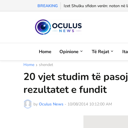
BREAKING
KUSHTRIM PËR ATDHEUN: MBROJ
Izet Shulku sfidon verën: noton në l
Home
Opinione
Të Rejat
It
Home
shendet
20 vjet studim të paso
rezultatet e fundit
by
Oculus News
-
10/08/2014 10:12:00 AM