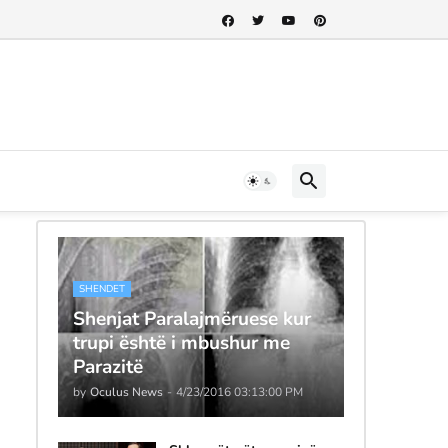
SHENDET
Shenjat Paralajmëruese kur
trupi është i mbushur me
Parazitë
by
Oculus News
-
4/23/2016 03:13:00 PM