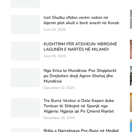
Izet Shulku sfidon verën: noton në
liqenin plot akull e borë anash në Korab
June 10, 2026
KUSHTRIM PËR ATDHEUN: MBROJMË
LAGUNËN E NARTËS NË MILANO!
June 05, 2026
Nga Kriza te Mundësia: Pse Shqiptarët
po Drejtohen drejt Agron Shehaj dhe
Mundësia
December 10, 2025
Tre Burra Veshur si Dele Kapen duke
Tentuar të Shkojnë në Spanjë nga
Algjeria: Ngjarja që Po Çmend Rrjetet
November 20, 2025
Rritja e Narrativave Pro-Ruse në Mediat