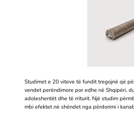
Studimet e 20 viteve të fundit tregojnë që pë
vendet perëndimore por edhe në Shqipëri, d
adoleshentët dhe të rriturit. Një studim për
mbi efektet në shëndet nga përdorimi i kanab