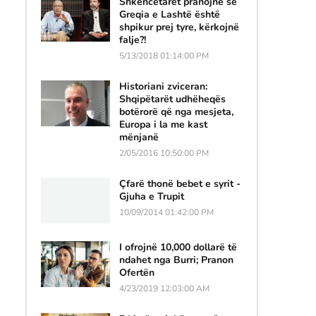
Shkencëtarët pranojnë se
Greqia e Lashtë është
shpikur prej tyre, kërkojnë
falje?!
5/13/2018 01:14:00 PM
Historiani zviceran:
Shqipëtarët udhëheqës
botërorë që nga mesjeta,
Europa i la me kast
mënjanë
2/05/2016 10:50:00 PM
Çfarë thonë bebet e syrit -
Gjuha e Trupit
10/09/2014 01:42:00 PM
I ofrojnë 10,000 dollarë të
ndahet nga Burri; Pranon
Ofertën
4/23/2019 12:03:00 AM