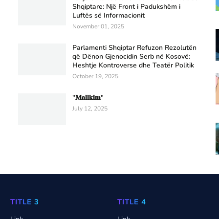
Shqiptare: Një Front i Padukshëm i
Luftës së Informacionit
November 01, 2025
Parlamenti Shqiptar Refuzon Rezolutën
që Dënon Gjenocidin Serb në Kosovë:
Heshtje Kontroverse dhe Teatër Politik
October 19, 2025
"𝐌𝐚𝐥𝐥𝐤𝐢𝐦"
July 12, 2025
TITLE 3
TITLE 4