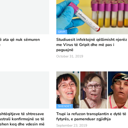
GRIPI
në ata që nuk sëmuren
Studiuesit infektojnë qëllimisht njerëz
ë
me Virus të Gripit dhe më pas i
paguajnë
October 31, 2019
SHENDET
shtëqitjeve të shtresave
Trupi ia refuzon transplantin e dytë të
strali konfirmojnë se të
fytyrës, e pamenduar zgjidhja
qehen keq dhe vdesin më
September 23, 2019