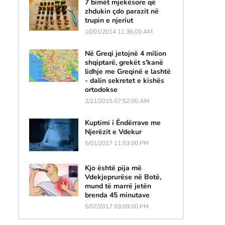
7 bimët mjekësore që
zhdukin çdo parazit në
trupin e njeriut
10/01/2014 11:36:00 AM
Në Greqi jetojnë 4 milion
shqiptarë, grekët s'kanë
lidhje me Greqinë e lashtë
- dalin sekretet e kishës
ortodokse
2/21/2015 07:52:00 AM
Kuptimi i Ëndërrave me
Njerëzit e Vdekur
5/01/2017 11:53:00 PM
Kjo është pija më
Vdekjeprurëse në Botë,
mund të marrë jetën
brenda 45 minutave
5/07/2017 03:09:00 PM