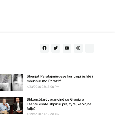
Shenjat Paralajmëruese kur trupi është i
mbushur me Parazitë
4/23/2016 03:13:00 PM
Shkencëtarët pranojnë se Greqia e
Lashtë është shpikur prej tyre, kërkojnë
falje?!
5/13/2018 01:14:00 PM