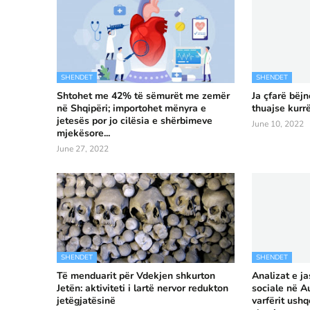
SHENDET
SHENDET
Shtohet me 42% të sëmurët me zemër
Ja çfarë bëj
në Shqipëri; importohet mënyra e
thuajse kurr
jetesës por jo cilësia e shërbimeve
June 10, 2022
mjekësore...
June 27, 2022
SHENDET
SHENDET
Të menduarit për Vdekjen shkurton
Analizat e ja
Jetën: aktiviteti i lartë nervor redukton
sociale në Au
jetëgjatësinë
varfërit ush