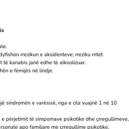
is
le.
fishon rrezikun e aksidenteve; rreziku rritet
t të kanabis janë edhe të alkoolizuar.
hën e fëmijës në lindje.
lojë sindromën e varësisë, nga e cila vuajnë 1 në 10
un e përjetimit të simpomave psikotike dhe çrregullimeve,
ersonale apo familjare me çrregullime psikotike.