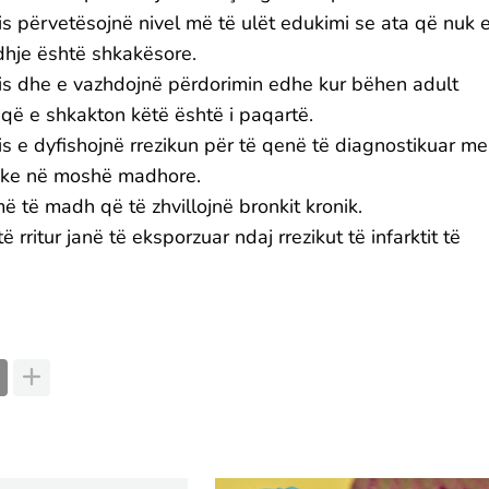
is përvetësojnë nivel më të ulët edukimi se ata që nuk 
idhje është shkakësore.
bis dhe e vazhdojnë përdorimin edhe kur bëhen adult
që e shkakton këtë është i paqartë.
s e dyfishojnë rrezikun për të qenë të diagnostikuar me
otike në moshë madhore.
më të madh që të zhvillojnë bronkit kronik.
 rritur janë të eksporzuar ndaj rrezikut të infarktit të