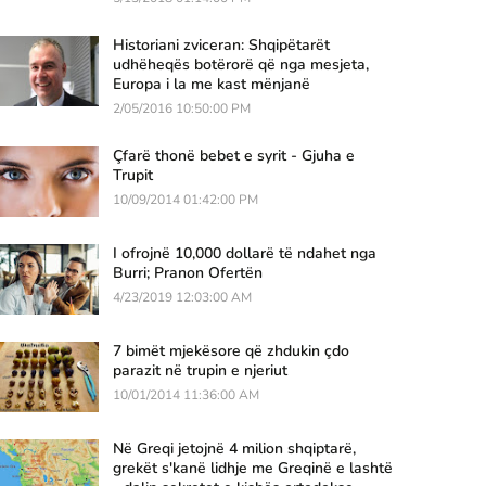
Historiani zviceran: Shqipëtarët
udhëheqës botërorë që nga mesjeta,
Europa i la me kast mënjanë
2/05/2016 10:50:00 PM
Çfarë thonë bebet e syrit - Gjuha e
Trupit
10/09/2014 01:42:00 PM
I ofrojnë 10,000 dollarë të ndahet nga
Burri; Pranon Ofertën
4/23/2019 12:03:00 AM
7 bimët mjekësore që zhdukin çdo
parazit në trupin e njeriut
10/01/2014 11:36:00 AM
Në Greqi jetojnë 4 milion shqiptarë,
grekët s'kanë lidhje me Greqinë e lashtë