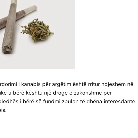
rdorimi i kanabis për argëtim është rritur ndjeshëm në
uke u bërë kështu një drogë e zakonshme për
mbledhës i bërë së fundmi zbulon të dhëna interesdante
is.