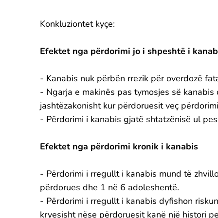
Konkluziontet kyçe:
Efektet nga përdorimi jo i shpeshtë i kanab
- Kanabis nuk përbën rrezik për overdozë fata
- Ngarja e makinës pas tymosjes së kanabis dy
jashtëzakonisht kur përdoruesit veç përdorimi
- Përdorimi i kanabis gjatë shtatzënisë ul pes
Efektet nga përdorimi kronik i kanabis
- Përdorimi i rregullt i kanabis mund të zhvil
përdorues dhe 1 në 6 adoleshentë.
- Përdorimi i rregullt i kanabis dyfishon risk
kryesisht nëse përdoruesit kanë një histori p