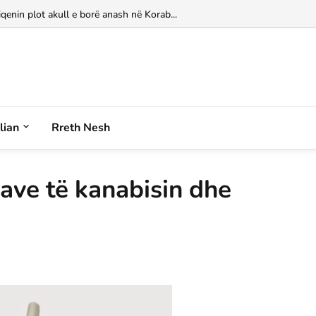
MË LAGUNËN E NARTËS NË MILANO!...
iqenin plot akull e borë anash në Korab...
alian
Rreth Nesh
jave të kanabisin dhe