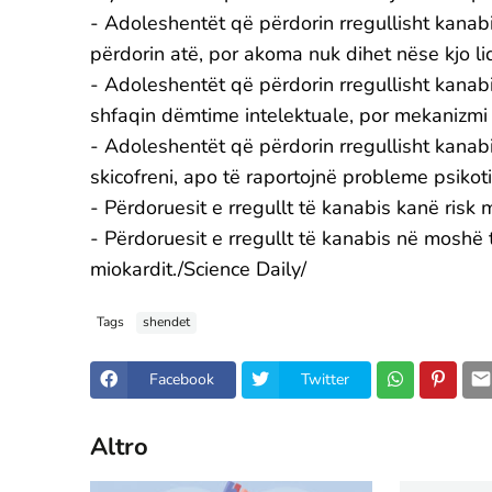
- Adoleshentët që përdorin rregullisht kanab
përdorin atë, por akoma nuk dihet nëse kjo l
- Adoleshentët që përdorin rregullisht kana
shfaqin dëmtime intelektuale, por mekanizmi 
- Adoleshentët që përdorin rregullisht kanabi
skicofreni, apo të raportojnë probleme psik
- Përdoruesit e rregullt të kanabis kanë risk 
- Përdoruesit e rregullt të kanabis në moshë të
miokardit./Science Daily/
Tags
shendet
Facebook
Twitter
Altro