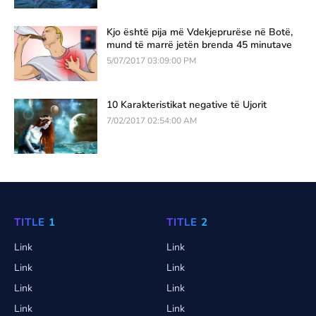
Kjo është pija më Vdekjeprurëse në Botë,
mund të marrë jetën brenda 45 minutave
5/07/2017 03:09:00 PM
10 Karakteristikat negative të Ujorit
7/02/2017 02:54:00 AM
TITLE 1
TITLE 2
Link
Link
Link
Link
Link
Link
Link
Link