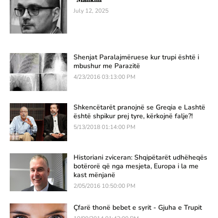
July 12, 2025
Shenjat Paralajmëruese kur trupi është i
mbushur me Parazitë
4/23/2016 03:13:00 PM
Shkencëtarët pranojnë se Greqia e Lashtë
është shpikur prej tyre, kërkojnë falje?!
5/13/2018 01:14:00 PM
Historiani zviceran: Shqipëtarët udhëheqës
botërorë që nga mesjeta, Europa i la me
kast mënjanë
2/05/2016 10:50:00 PM
Çfarë thonë bebet e syrit - Gjuha e Trupit