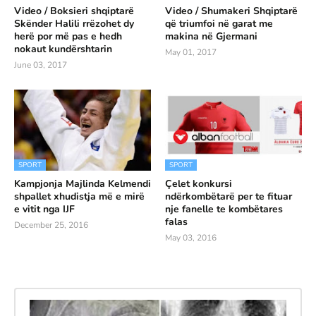
Video / Boksieri shqiptarë
Video / Shumakeri Shqiptarë
Skënder Halili rrëzohet dy
që triumfoi në garat me
herë por më pas e hedh
makina në Gjermani
nokaut kundërshtarin
May 01, 2017
June 03, 2017
SPORT
SPORT
Kampjonja Majlinda Kelmendi
Çelet konkursi
shpallet xhudistja më e mirë
ndërkombëtarë per te fituar
e vitit nga IJF
nje fanelle te kombëtares
falas
December 25, 2016
May 03, 2016