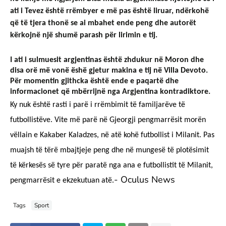
ati i Tevez është rrëmbyer e më pas është liruar, ndërkohë 
që të tjera thonë se ai mbahet ende peng dhe autorët 
kërkojnë një shumë parash për lirimin e tij.
I ati i sulmuesit argjentinas është zhdukur në Moron dhe 
disa orë më vonë ëshë gjetur makina e tij në Villa Devoto. 
Për momentin gjithcka është ende e paqartë dhe 
informacionet që mbërrijnë nga Argjentina kontradiktore.
Ky nuk është rasti i parë i rrëmbimit të familjarëve të 
futbollistëve. Vite më parë në Gjeorgji pengmarrësit morën 
vëllain e Kakaber Kaladzes, në atë kohë futbollist i Milanit. Pas 
muajsh të tërë mbajtjeje peng dhe në mungesë të plotësimit 
të kërkesës së tyre për paratë nga ana e futbollistit të Milanit, 
- Oculus News
pengmarrësit e ekzekutuan atë.
Tags
Sport