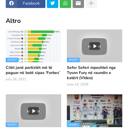
Facebook
Altro
SPORT
SPORT
Cilët janë portistët më të
Sefer Seferi mposhtet nga
paguar në botë sipas ‘Forbes’
Tyson Fury në raundin e
katërt (VIdeo)
July 26, 2021
June 10, 2018
SPORT
SPORT