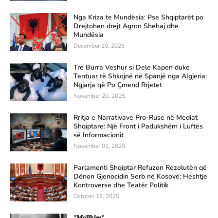
Nga Kriza te Mundësia: Pse Shqiptarët po
Drejtohen drejt Agron Shehaj dhe
Mundësia
December 10, 2025
Tre Burra Veshur si Dele Kapen duke
Tentuar të Shkojnë në Spanjë nga Algjeria:
Ngjarja që Po Çmend Rrjetet
November 20, 2025
Rritja e Narrativave Pro-Ruse në Mediat
Shqiptare: Një Front i Padukshëm i Luftës
së Informacionit
November 01, 2025
Parlamenti Shqiptar Refuzon Rezolutën që
Dënon Gjenocidin Serb në Kosovë: Heshtje
Kontroverse dhe Teatër Politik
October 19, 2025
"𝐌𝐚𝐥𝐥𝐤𝐢𝐦"