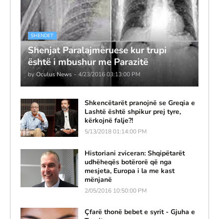
SHENDET
Shenjat Paralajmëruese kur trupi
është i mbushur me Parazitë
by
Oculus News
-
4/23/2016 03:13:00 PM
Shkencëtarët pranojnë se Greqia e
Lashtë është shpikur prej tyre,
kërkojnë falje?!
5/13/2018 01:14:00 PM
Historiani zviceran: Shqipëtarët
udhëheqës botërorë që nga
mesjeta, Europa i la me kast
mënjanë
2/05/2016 10:50:00 PM
Çfarë thonë bebet e syrit - Gjuha e