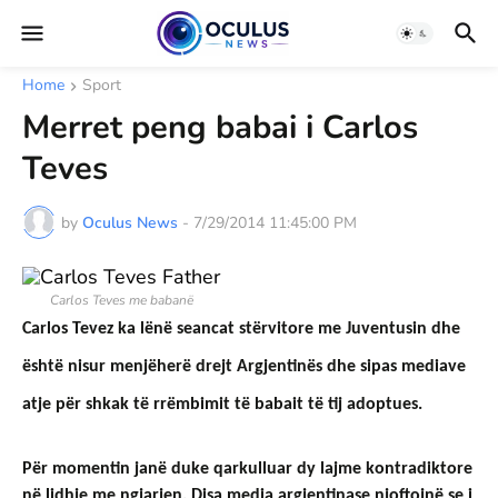
Home
Sport
Merret peng babai i Carlos
Teves
by
Oculus News
-
7/29/2014 11:45:00 PM
Carlos Teves me babanë
Carlos Tevez ka lënë seancat stërvitore me Juventusin dhe 
është nisur menjëherë drejt Argjentinës dhe sipas mediave 
atje për shkak të rrëmbimit të babait të tij adoptues. 
Për momentin janë duke qarkulluar dy lajme kontradiktore 
në lidhje me ngjarjen. Disa media argjentinase njoftojnë se i 