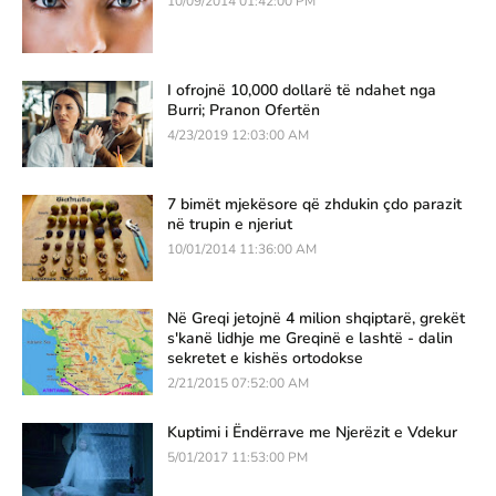
10/09/2014 01:42:00 PM
I ofrojnë 10,000 dollarë të ndahet nga
Burri; Pranon Ofertën
4/23/2019 12:03:00 AM
7 bimët mjekësore që zhdukin çdo parazit
në trupin e njeriut
10/01/2014 11:36:00 AM
Në Greqi jetojnë 4 milion shqiptarë, grekët
s'kanë lidhje me Greqinë e lashtë - dalin
sekretet e kishës ortodokse
2/21/2015 07:52:00 AM
Kuptimi i Ëndërrave me Njerëzit e Vdekur
5/01/2017 11:53:00 PM