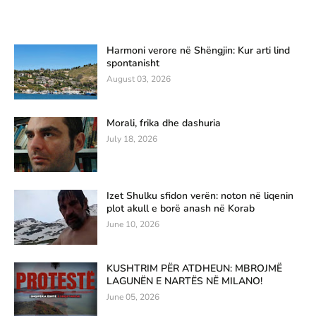
Harmoni verore në Shëngjin: Kur arti lind
spontanisht
August 03, 2026
Morali, frika dhe dashuria
July 18, 2026
Izet Shulku sfidon verën: noton në liqenin
plot akull e borë anash në Korab
June 10, 2026
KUSHTRIM PËR ATDHEUN: MBROJMË
LAGUNËN E NARTËS NË MILANO!
June 05, 2026