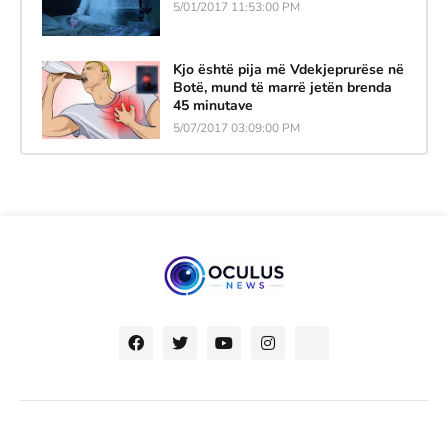
5/01/2017 11:53:00 PM
Kjo është pija më Vdekjeprurëse në
Botë, mund të marrë jetën brenda
45 minutave
5/07/2017 03:09:00 PM