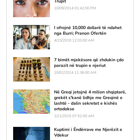
Trupit
10/09/2014 01:42:00 PM
I ofrojnë 10,000 dollarë të ndahet
nga Burri; Pranon Ofertën
4/23/2019 12:03:00 AM
7 bimët mjekësore që zhdukin çdo
parazit në trupin e njeriut
10/01/2014 11:36:00 AM
Në Greqi jetojnë 4 milion shqiptarë,
grekët s'kanë lidhje me Greqinë e
lashtë - dalin sekretet e kishës
ortodokse
2/21/2015 07:52:00 AM
Kuptimi i Ëndërrave me Njerëzit e
Vdekur