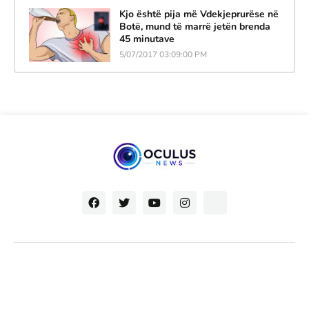
Kjo është pija më Vdekjeprurëse në
Botë, mund të marrë jetën brenda
45 minutave
5/07/2017 03:09:00 PM