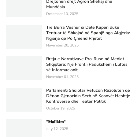
Drejtohen drejt Agron Shehaj dhe
Mundësia
December 10, 2025
Tre Burra Veshur si Dele Kapen duke
Tentuar të Shkojnë në Spanjë nga Algjeria:
Ngjarja që Po Çmend Rrjetet
November 20, 2025
Rritja e Narrativave Pro-Ruse në Mediat
Shqiptare: Një Front i Padukshëm i Luftës
së Informacionit
November 01, 2025
Parlamenti Shqiptar Refuzon Rezolutën që
Dënon Gjenocidin Serb në Kosovë: Heshtje
Kontroverse dhe Teatër Politik
October 19, 2025
"𝐌𝐚𝐥𝐥𝐤𝐢𝐦"
July 12, 2025