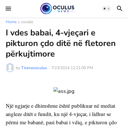
Home
sociale
I vdes babai, 4-vjeçari e
pikturon çdo ditë në fletoren
përkujtimore
by
Tiranasoculus
-
7/23/2014 12:21:00 PM
Një ngjarje e dhimshme është publikuar në mediat 
angleze ditët e fundit, ku një 4-vjeçar, i lidhur se 
përmi me babanë, pasi babai i vdiq, e pikturon çdo 