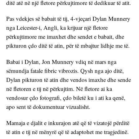
ditë atë në një fletore përkujtimore të dedikuar të atit. 
Pas vdekjes së babait të tij, 4-vjeçari Dylan Munnery 
nga Leicester-i, Angli, ka krijuar një fletore 
përkujtimore me imaxhet dhe sendet e babait, dhe 
pikturon çdo ditë të atin, për të mbajtur lidhje me të.
Babai i Dylan, Jon Munnery vdiq në mars nga 
sëmundja fatale fibric vibrozis. Qysh nga ajo ditë, 
Dylan pikturon të atin dhe vendos imaxhe dhe sende 
në fletoren e tij në përkujtim. Në fletore ai ka 
vendosur çdo fotografi, çdo biletë ku i ati ka qenë, 
apo sent të dokumentuar vizualisht.
Mamaja e djalit e inkurajon atë që të vizatojë përditë 
të atin e tij në mënyrë që të adaptohet me tragjedinë.