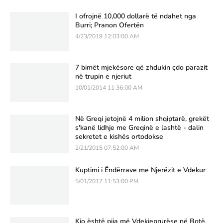
I ofrojnë 10,000 dollarë të ndahet nga
Burri; Pranon Ofertën
4/23/2019 12:03:00 AM
7 bimët mjekësore që zhdukin çdo parazit
në trupin e njeriut
10/01/2014 11:36:00 AM
Në Greqi jetojnë 4 milion shqiptarë, grekët
s'kanë lidhje me Greqinë e lashtë - dalin
sekretet e kishës ortodokse
2/21/2015 07:52:00 AM
Kuptimi i Ëndërrave me Njerëzit e Vdekur
5/01/2017 11:53:00 PM
Kjo është pija më Vdekjeprurëse në Botë,