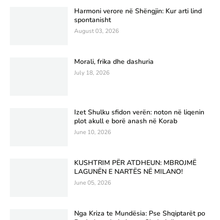
Harmoni verore në Shëngjin: Kur arti lind
spontanisht
August 03, 2026
Morali, frika dhe dashuria
July 18, 2026
Izet Shulku sfidon verën: noton në liqenin
plot akull e borë anash në Korab
June 10, 2026
KUSHTRIM PËR ATDHEUN: MBROJMË
LAGUNËN E NARTËS NË MILANO!
June 05, 2026
Nga Kriza te Mundësia: Pse Shqiptarët po