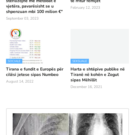
sterilizojnë me metodat e
të rritur fëmijët
vjetëra, pavarësisht se u
February 12, 2023
shpenzuan mbi 100 milion €"
September 03, 2023
SOCIALE
SEKSUALE
Tirana e fundit e Europës për
Harta e shtëpive publike në
cilësi jetese sipas Numbeo
Tiranë në kohën e Zogut
sipas Mëhillit
August 14, 2022
December 16, 2021