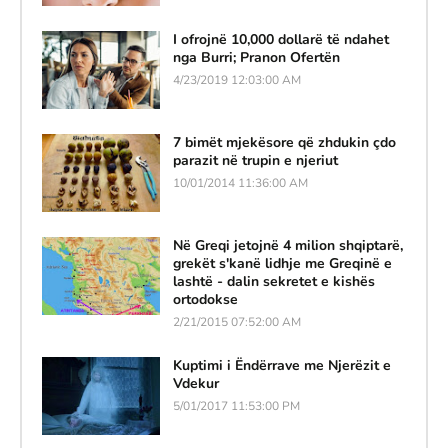
I ofrojnë 10,000 dollarë të ndahet
nga Burri; Pranon Ofertën
4/23/2019 12:03:00 AM
7 bimët mjekësore që zhdukin çdo
parazit në trupin e njeriut
10/01/2014 11:36:00 AM
Në Greqi jetojnë 4 milion shqiptarë,
grekët s'kanë lidhje me Greqinë e
lashtë - dalin sekretet e kishës
ortodokse
2/21/2015 07:52:00 AM
Kuptimi i Ëndërrave me Njerëzit e
Vdekur
5/01/2017 11:53:00 PM