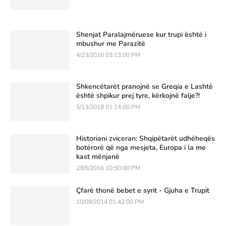
Shenjat Paralajmëruese kur trupi është i
mbushur me Parazitë
4/23/2016 03:13:00 PM
Shkencëtarët pranojnë se Greqia e Lashtë
është shpikur prej tyre, kërkojnë falje?!
5/13/2018 01:14:00 PM
Historiani zviceran: Shqipëtarët udhëheqës
botërorë që nga mesjeta, Europa i la me
kast mënjanë
2/05/2016 10:50:00 PM
Çfarë thonë bebet e syrit - Gjuha e Trupit
10/09/2014 01:42:00 PM