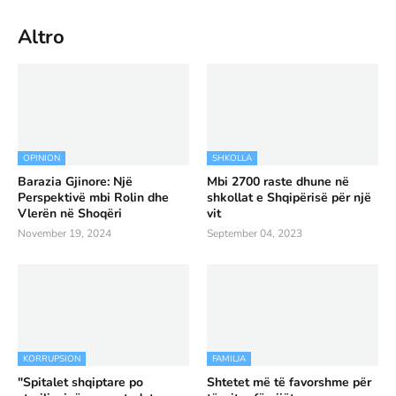
Altro
OPINION
SHKOLLA
Barazia Gjinore: Një
Mbi 2700 raste dhune në
Perspektivë mbi Rolin dhe
shkollat e Shqipërisë për një
Vlerën në Shoqëri
vit
November 19, 2024
September 04, 2023
KORRUPSION
FAMILJA
"Spitalet shqiptare po
Shtetet më të favorshme për