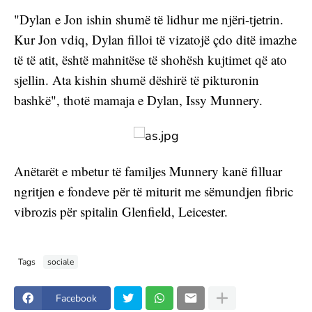
"Dylan e Jon ishin shumë të lidhur me njëri-tjetrin. 
Kur Jon vdiq, Dylan filloi të vizatojë çdo ditë imazhe 
të të atit, është mahnitëse të shohësh kujtimet që ato 
sjellin. Ata kishin shumë dëshirë të pikturonin 
bashkë", thotë mamaja e Dylan, Issy Munnery.
Anëtarët e mbetur të familjes Munnery kanë filluar 
ngritjen e fondeve për të miturit me sëmundjen fibric 
vibrozis për spitalin Glenfield, Leicester.
Tags
sociale
Facebook