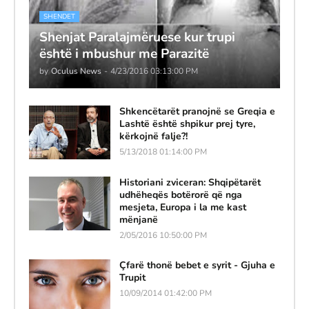
SHENDET
Shenjat Paralajmëruese kur trupi
është i mbushur me Parazitë
by
Oculus News
-
4/23/2016 03:13:00 PM
Shkencëtarët pranojnë se Greqia e
Lashtë është shpikur prej tyre,
kërkojnë falje?!
5/13/2018 01:14:00 PM
Historiani zviceran: Shqipëtarët
udhëheqës botërorë që nga
mesjeta, Europa i la me kast
mënjanë
2/05/2016 10:50:00 PM
Çfarë thonë bebet e syrit - Gjuha e
Trupit
10/09/2014 01:42:00 PM