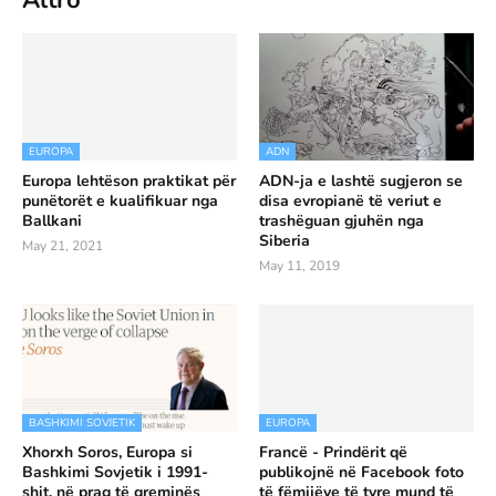
EUROPA
ADN
Europa lehtëson praktikat për
ADN-ja e lashtë sugjeron se
punëtorët e kualifikuar nga
disa evropianë të veriut e
Ballkani
trashëguan gjuhën nga
Siberia
May 21, 2021
May 11, 2019
BASHKIMI SOVJETIK
EUROPA
Xhorxh Soros, Europa si
Francë - Prindërit që
Bashkimi Sovjetik i 1991-
publikojnë në Facebook foto
shit, në prag të greminës
të fëmijëve të tyre mund të