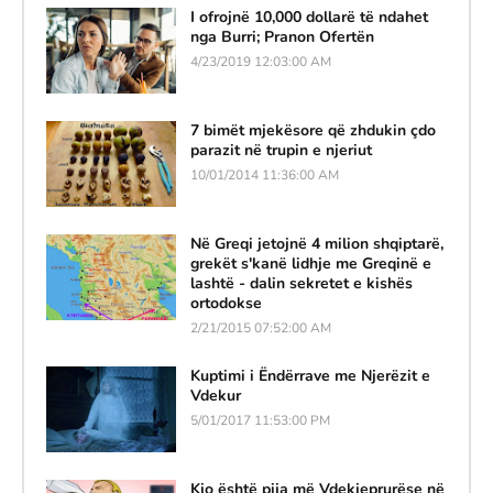
I ofrojnë 10,000 dollarë të ndahet
nga Burri; Pranon Ofertën
4/23/2019 12:03:00 AM
7 bimët mjekësore që zhdukin çdo
parazit në trupin e njeriut
10/01/2014 11:36:00 AM
Në Greqi jetojnë 4 milion shqiptarë,
grekët s'kanë lidhje me Greqinë e
lashtë - dalin sekretet e kishës
ortodokse
2/21/2015 07:52:00 AM
Kuptimi i Ëndërrave me Njerëzit e
Vdekur
5/01/2017 11:53:00 PM
Kjo është pija më Vdekjeprurëse në