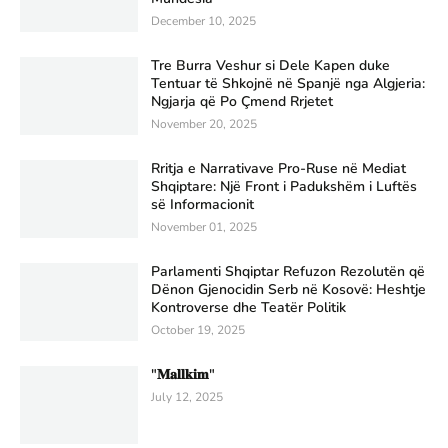
December 10, 2025
Tre Burra Veshur si Dele Kapen duke
Tentuar të Shkojnë në Spanjë nga Algjeria:
Ngjarja që Po Çmend Rrjetet
November 20, 2025
Rritja e Narrativave Pro-Ruse në Mediat
Shqiptare: Një Front i Padukshëm i Luftës
së Informacionit
November 01, 2025
Parlamenti Shqiptar Refuzon Rezolutën që
Dënon Gjenocidin Serb në Kosovë: Heshtje
Kontroverse dhe Teatër Politik
October 19, 2025
"𝐌𝐚𝐥𝐥𝐤𝐢𝐦"
July 12, 2025