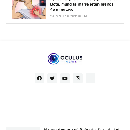
Botë, mund të marrë jetën brenda
45 minutave
5/07/2017 03:09:00 PM
Harmoni verore në Shëngjin: Kur arti lind