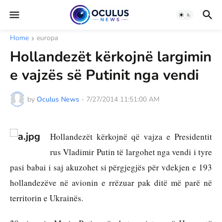
Home
europa
Hollandezët kërkojnë largimin
e vajzës së Putinit nga vendi
by
Oculus News
-
7/27/2014 11:51:00 AM
Hollandezët kërkojnë që vajza e Presidentit 
rus Vladimir Putin të largohet nga vendi i tyre 
pasi babai i saj akuzohet si përgjegjës për vdekjen e 193 
hollandezëve në avionin e rrëzuar pak ditë më parë në 
territorin e Ukrainës.