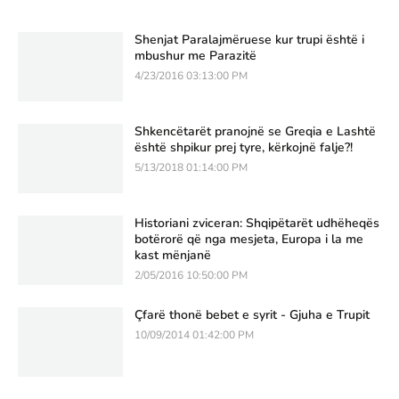
Shenjat Paralajmëruese kur trupi është i
mbushur me Parazitë
4/23/2016 03:13:00 PM
Shkencëtarët pranojnë se Greqia e Lashtë
është shpikur prej tyre, kërkojnë falje?!
5/13/2018 01:14:00 PM
Historiani zviceran: Shqipëtarët udhëheqës
botërorë që nga mesjeta, Europa i la me
kast mënjanë
2/05/2016 10:50:00 PM
Çfarë thonë bebet e syrit - Gjuha e Trupit
10/09/2014 01:42:00 PM