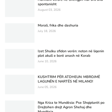
spontanisht
August 03, 2026
Morali, frika dhe dashuria
July 18, 2026
Izet Shulku sfidon verën: noton në liqenin
plot akull e borë anash në Korab
June 10, 2026
KUSHTRIM PËR ATDHEUN: MBROJMË
LAGUNËN E NARTËS NË MILANO!
June 05, 2026
Nga Kriza te Mundësia: Pse Shqiptarët po
Drejtohen drejt Agron Shehaj dhe
Mundësia