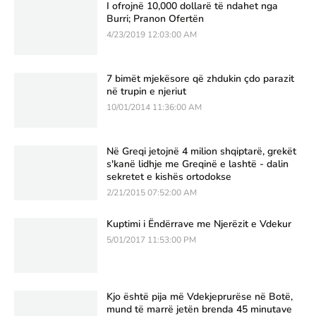
I ofrojnë 10,000 dollarë të ndahet nga
Burri; Pranon Ofertën
4/23/2019 12:03:00 AM
7 bimët mjekësore që zhdukin çdo parazit
në trupin e njeriut
10/01/2014 11:36:00 AM
Në Greqi jetojnë 4 milion shqiptarë, grekët
s'kanë lidhje me Greqinë e lashtë - dalin
sekretet e kishës ortodokse
2/21/2015 07:52:00 AM
Kuptimi i Ëndërrave me Njerëzit e Vdekur
5/01/2017 11:53:00 PM
Kjo është pija më Vdekjeprurëse në Botë,
mund të marrë jetën brenda 45 minutave