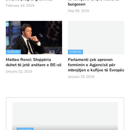
burgosen
February 14, 2019
May 08, 2016
EUROPA
EUROPA
Matteo Renzi: Shqipëria
Parlamenti çek aprovon
duhet të jetë anëtare e BE-së
formimin e Agjencisë për
mbrojtjen e kufijve të Evropës
January 22, 2016
January 19, 2016
SHENDET