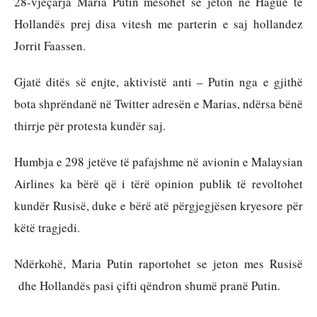
28-vjeçarja Maria Putin mësohet se jeton në Hague të 
Hollandës prej disa vitesh me parterin e saj hollandez 
Jorrit Faassen.
Gjatë ditës së enjte, aktivistë anti – Putin nga e gjithë 
bota shprëndanë në Twitter adresën e Marias, ndërsa bënë 
thirrje për protesta kundër saj.
Humbja e 298 jetëve të pafajshme në avionin e Malaysian 
Airlines ka bërë që i tërë opinion publik të revoltohet 
kundër Rusisë, duke e bërë atë përgjegjësen kryesore për 
këtë tragjedi.
Ndërkohë, Maria Putin raportohet se jeton mes Rusisë 
 dhe Hollandës pasi çifti qëndron shumë pranë Putin.