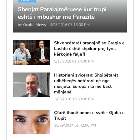
Shenjat Paralajmëruese kur trupi
është i mbushur me Parazitë
by
Oculus News
-
4/23/2016 03:13:00 PM
Shkencëtarët pranojnë se Greqia e
Lashtë është shpikur prej tyre,
kërkojnë falje?!
5/13/2018 01:14:00 PM
Historiani zviceran: Shqipëtarët
udhëheqës botërorë që nga
mesjeta, Europa i la me kast
mënjanë
2/05/2016 10:50:00 PM
Çfarë thonë bebet e syrit - Gjuha e
Trupit
10/09/2014 01:42:00 PM