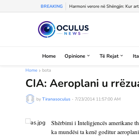
BREAKING
Morali, frika dhe dashuria...
Harmoni verore në Shëngjin: Kur arti
Home
Opinione
Të Rejat
It
Home
bota
CIA: Aeroplani u rrëzu
by
Tiranasoculus
-
7/23/2014 11:57:00 AM
Shërbimi i Inteligjencës amerikane tho
ka mundësi ta kenë goditur aeroplani