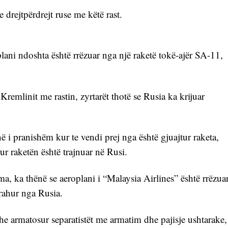
 drejtpërdrejt ruse me këtë rast.
lani ndoshta është rrëzuar nga një raketë tokë-ajër SA-11, 
remlinit me rastin, zyrtarët thotë se Rusia ka krijuar 
 i pranishëm kur te vendi prej nga është gjuajtur raketa, 
r raketën është trajnuar në Rusi.
, ka thënë se aeroplani i “Malaysia Airlines” është rrëzuar
krahur nga Rusia.
he armatosur separatistët me armatim dhe pajisje ushtarake, 