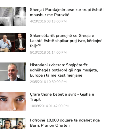
Shenjat Paralajmëruese kur trupi është i
mbushur me Parazitë
4/23/2016 03:13:00 PM
Shkencëtarët pranojnë se Greqia e
Lashtë është shpikur prej tyre, kërkojnë
falje?!
5/13/2018 01:14:00 PM
Historiani zviceran: Shqipëtarët
udhëheqës botërorë që nga mesjeta,
Europa i la me kast mënjanë
2/05/2016 10:50:00 PM
Çfarë thonë bebet e syrit - Gjuha e
Trupit
10/09/2014 01:42:00 PM
I ofrojnë 10,000 dollarë të ndahet nga
Burri; Pranon Ofertën