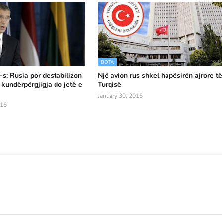
BOTA
-s: Rusia por destabilizon
Një avion rus shkel hapësirën ajrore t
 kundërpërgjigja do jetë e
Turqisë
January 30, 2016
016