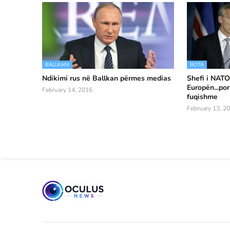
BALLKANI
BOTA
Ndikimi rus në Ballkan përmes medias
Shefi i NATO
Europën...por
February 14, 2016
fuqishme
February 13, 2