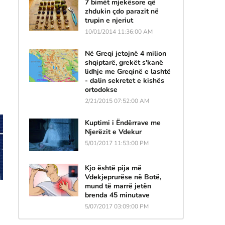
7 bimët mjekësore që
zhdukin çdo parazit në
trupin e njeriut
10/01/2014 11:36:00 AM
Në Greqi jetojnë 4 milion
shqiptarë, grekët s'kanë
lidhje me Greqinë e lashtë
- dalin sekretet e kishës
ortodokse
2/21/2015 07:52:00 AM
Kuptimi i Ëndërrave me
Njerëzit e Vdekur
5/01/2017 11:53:00 PM
Kjo është pija më
Vdekjeprurëse në Botë,
mund të marrë jetën
brenda 45 minutave
5/07/2017 03:09:00 PM