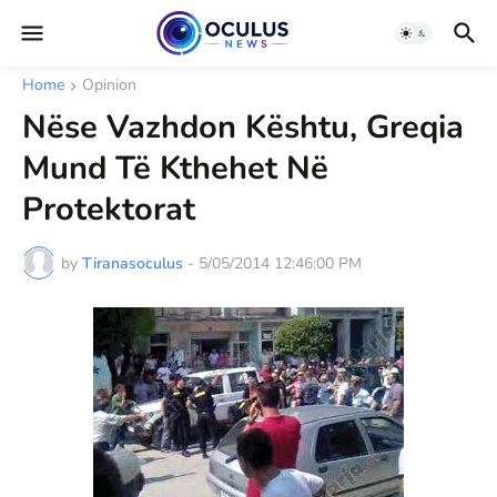
Home
Opinion
Nëse Vazhdon Kështu, Greqia
Mund Të Kthehet Në
Protektorat
by
Tiranasoculus
-
5/05/2014 12:46:00 PM