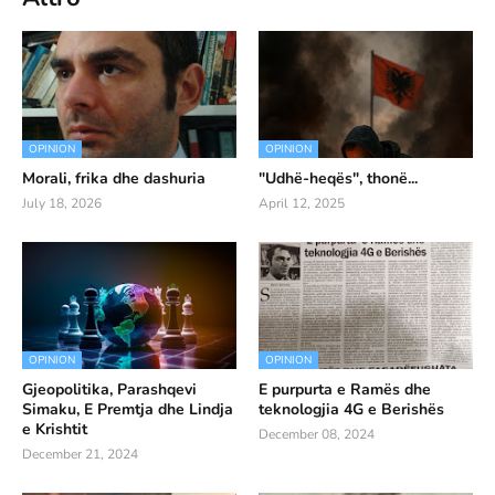
OPINION
OPINION
Morali, frika dhe dashuria
"Udhë-heqës", thonë...
July 18, 2026
April 12, 2025
OPINION
OPINION
Gjeopolitika, Parashqevi
E purpurta e Ramës dhe
Simaku, E Premtja dhe Lindja
teknologjia 4G e Berishës
e Krishtit
December 08, 2024
December 21, 2024