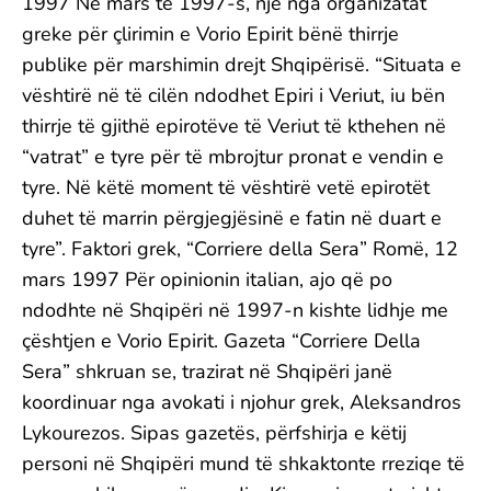
1997 Në mars të 1997-s, një nga organizatat
greke për çlirimin e Vorio Epirit bënë thirrje
publike për marshimin drejt Shqipërisë. “Situata e
vështirë në të cilën ndodhet Epiri i Veriut, iu bën
thirrje të gjithë epirotëve të Veriut të kthehen në
“vatrat” e tyre për të mbrojtur pronat e vendin e
tyre. Në këtë moment të vështirë vetë epirotët
duhet të marrin përgjegjësinë e fatin në duart e
tyre”. Faktori grek, “Corriere della Sera” Romë, 12
mars 1997 Për opinionin italian, ajo që po
ndodhte në Shqipëri në 1997-n kishte lidhje me
çështjen e Vorio Epirit. Gazeta “Corriere Della
Sera” shkruan se, trazirat në Shqipëri janë
koordinuar nga avokati i njohur grek, Aleksandros
Lykourezos. Sipas gazetës, përfshirja e këtij
personi në Shqipëri mund të shkaktonte rreziqe të