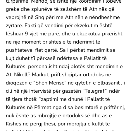
turpshme. Mendoj se ishte një koordinim i lobeve
greke dhe spiunëve të zellshëm të Athinës që
veprojnë në Shqipëri me Athinën e nëndheshme
zyrtare. Fakti që vendimi për ekzekutim është
lëshuar 9 vjet më parë, dhe u ekzekutua pikërisht
në një moment brishtësie të ndërrimit të
pushteteve, flet qartë. Sa i përket mendimit se
kujt duhet t’i përkasë ndërtesa e Pallatit të
Kulturës, personalisht ndaj plotësisht mendimin e
At’ Nikollë Markut, prift shqiptar ortodoks ne
dioqezën e “Shën Mërisë” në qytetin e Elbasanit , i
cili në një intervistë për gazetën “Telegraf”, ndër
të tjera thotë: “zaptimi me dhunë i Pallatit të
Kulturës në Përmet nga disa besimtarë e priftërinj,
nuk është as mbrojtje e ortodoksisë dhe as e
Kishës në përgjithësi, por mbrojtja e kultit të