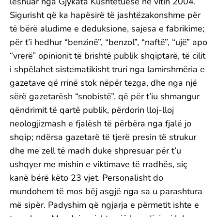
lëshuar nga Gjykata Kushtetuese në vitin 2004.
Sigurisht që ka hapësirë të jashtëzakonshme për
të bërë aludime e deduksione, sajesa e fabrikime;
për t’i hedhur “benzinë”, “benzol”, “naftë”, “ujë” apo
“vrerë” opinionit të brishtë publik shqiptarë, të cilit
i shpëlahet sistematikisht truri nga lamirshmëria e
gazetave që rrinë stok nëpër tezga, dhe nga një
sërë gazetarësh “snobistë”, që për t’iu shmangur
qëndrimit të qartë publik, përdorin lloj-lloj
neologjizmash e fjalësh të përbëra nga fjalë jo
shqip; ndërsa gazetarë të tjerë presin të strukur
dhe me zell të madh duke shpresuar për t’u
ushqyer me mishin e viktimave të rradhës, siç
kanë bërë këto 23 vjet. Personalisht do
mundohem të mos bëj asgjë nga sa u parashtura
më sipër. Padyshim që ngjarja e përmetit ishte e