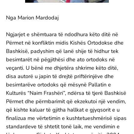
Nga Marion Mardodaj
Ngjarjet e shëmtuara të ndodhura këto ditë në
Përmet në konfliktin midis Kishës Ortodokse dhe
Bashkisë, padyshim që lanë shije të hidhur tek
besimtarët në pëgjithësi dhe ato ortodoks në
veçanti. U bënë me dhjetëra shkrime këto ditë,
disa autorë u japin të drejtë priftërinjëve dhe
besimtarëve ortodoks që mësynë Pallatin e
Kulturës “Naim Frashëri”, ndërsa të tjerë Bashkisë
Përmet dhe përmbarimit që ekzekutoi një vendim,
që kishte kaluar të gjitha hallkat e gjyqsorit e u
finalizua me vërtetimin e kushtetueshmërisë sipas
standardeve të shtetit tonë laik, me vendimin e