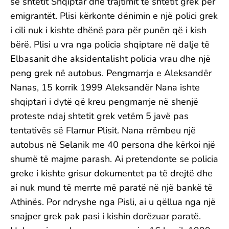
së shtetit Shqiptar dhe trajtimit të shtetit grek për
emigrantët. Plisi kërkonte dënimin e një polici grek
i cili nuk i kishte dhënë para për punën që i kish
bërë. Plisi u vra nga policia shqiptare në dalje të
Elbasanit dhe aksidentalisht policia vrau dhe një
peng grek në autobus. Pengmarrja e Aleksandër
Nanas, 15 korrik 1999 Aleksandër Nana ishte
shqiptari i dytë që kreu pengmarrje në shenjë
proteste ndaj shtetit grek vetëm 5 javë pas
tentativës së Flamur Plisit. Nana rrëmbeu një
autobus në Selanik me 40 persona dhe kërkoi një
shumë të majme parash. Ai pretendonte se policia
greke i kishte grisur dokumentet pa të drejtë dhe
ai nuk mund të merrte më paratë në një bankë të
Athinës. Por ndryshe nga Pisli, ai u qëllua nga një
snajper grek pak pasi i kishin dorëzuar paratë.