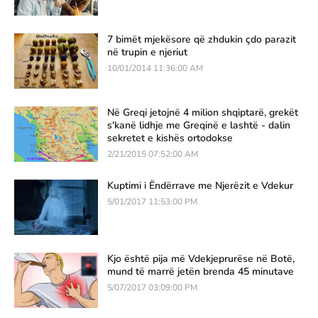
7 bimët mjekësore që zhdukin çdo parazit
në trupin e njeriut
10/01/2014 11:36:00 AM
Në Greqi jetojnë 4 milion shqiptarë, grekët
s'kanë lidhje me Greqinë e lashtë - dalin
sekretet e kishës ortodokse
2/21/2015 07:52:00 AM
Kuptimi i Ëndërrave me Njerëzit e Vdekur
5/01/2017 11:53:00 PM
Kjo është pija më Vdekjeprurëse në Botë,
mund të marrë jetën brenda 45 minutave
5/07/2017 03:09:00 PM