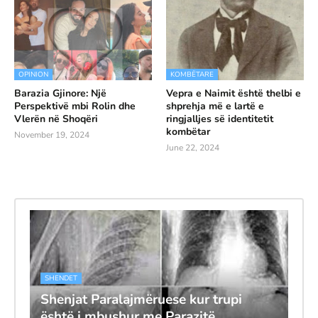
OPINION
KOMBËTARE
Barazia Gjinore: Një
Vepra e Naimit është thelbi e
Perspektivë mbi Rolin dhe
shprehja më e lartë e
Vlerën në Shoqëri
ringjalljes së identitetit
kombëtar
November 19, 2024
June 22, 2024
SHENDET
Shenjat Paralajmëruese kur trupi
është i mbushur me Parazitë