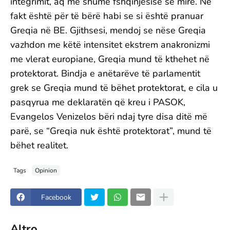
integrimit, aq më shumë fshqinjësisë së mirë. Në
fakt është për të bërë habi se si është pranuar
Greqia në BE. Gjithsesi, mendoj se nëse Greqia
vazhdon me këtë intensitet ekstrem anakronizmi
me vlerat europiane, Greqia mund të kthehet në
protektorat. Bindja e anëtarëve të parlamentit
grek se Greqia mund të bëhet protektorat, e cila u
pasqyrua me deklaratën që kreu i PASOK,
Evangelos Venizelos bëri ndaj tyre disa ditë më
parë, se “Greqia nuk është protektorat”, mund të
bëhet realitet.
Tags
Opinion
Facebook
Altro