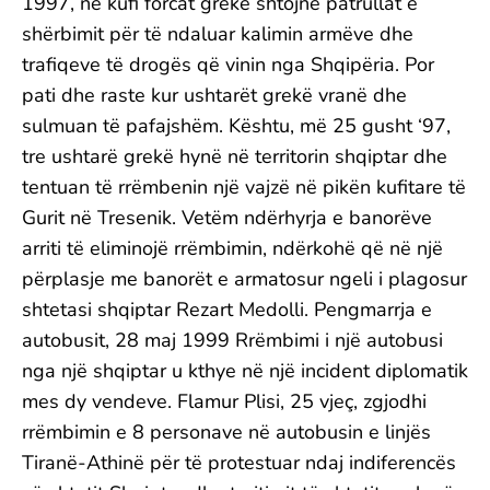
1997, në kufi forcat greke shtojnë patrullat e
shërbimit për të ndaluar kalimin armëve dhe
trafiqeve të drogës që vinin nga Shqipëria. Por
pati dhe raste kur ushtarët grekë vranë dhe
sulmuan të pafajshëm. Kështu, më 25 gusht ‘97,
tre ushtarë grekë hynë në territorin shqiptar dhe
tentuan të rrëmbenin një vajzë në pikën kufitare të
Gurit në Tresenik. Vetëm ndërhyrja e banorëve
arriti të eliminojë rrëmbimin, ndërkohë që në një
përplasje me banorët e armatosur ngeli i plagosur
shtetasi shqiptar Rezart Medolli. Pengmarrja e
autobusit, 28 maj 1999 Rrëmbimi i një autobusi
nga një shqiptar u kthye në një incident diplomatik
mes dy vendeve. Flamur Plisi, 25 vjeç, zgjodhi
rrëmbimin e 8 personave në autobusin e linjës
Tiranë-Athinë për të protestuar ndaj indiferencës