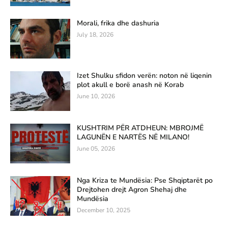
Morali, frika dhe dashuria
July 18, 2026
Izet Shulku sfidon verën: noton në liqenin
plot akull e borë anash në Korab
June 10, 2026
KUSHTRIM PËR ATDHEUN: MBROJMË
LAGUNËN E NARTËS NË MILANO!
June 05, 2026
Nga Kriza te Mundësia: Pse Shqiptarët po
Drejtohen drejt Agron Shehaj dhe
Mundësia
December 10, 2025