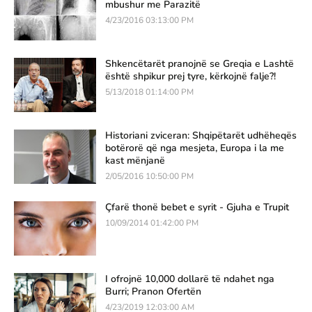
mbushur me Parazitë
4/23/2016 03:13:00 PM
Shkencëtarët pranojnë se Greqia e Lashtë
është shpikur prej tyre, kërkojnë falje?!
5/13/2018 01:14:00 PM
Historiani zviceran: Shqipëtarët udhëheqës
botërorë që nga mesjeta, Europa i la me
kast mënjanë
2/05/2016 10:50:00 PM
Çfarë thonë bebet e syrit - Gjuha e Trupit
10/09/2014 01:42:00 PM
I ofrojnë 10,000 dollarë të ndahet nga
Burri; Pranon Ofertën
4/23/2019 12:03:00 AM