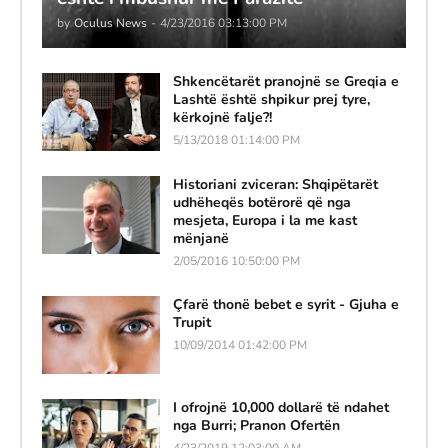
by
Oculus News
-
4/23/2016 03:13:00 PM
Shkencëtarët pranojnë se Greqia e
Lashtë është shpikur prej tyre,
kërkojnë falje?!
5/13/2018 01:14:00 PM
Historiani zviceran: Shqipëtarët
udhëheqës botërorë që nga
mesjeta, Europa i la me kast
mënjanë
2/05/2016 10:50:00 PM
Çfarë thonë bebet e syrit - Gjuha e
Trupit
10/09/2014 01:42:00 PM
I ofrojnë 10,000 dollarë të ndahet
nga Burri; Pranon Ofertën
4/23/2019 12:03:00 AM