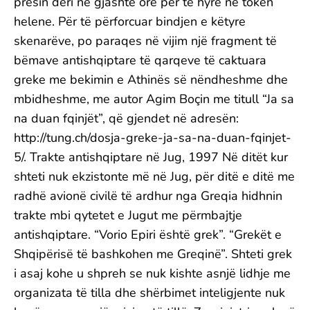
presin deri në gjashtë orë për të hyrë në tokën
helene. Për të përforcuar bindjen e këtyre
skenarëve, po paraqes në vijim një fragment të
bëmave antishqiptare të qarqeve të caktuara
greke me bekimin e Athinës së nëndheshme dhe
mbidheshme, me autor Agim Boçin me titull “Ja sa
na duan fqinjët”, që gjendet në adresën:
http://tung.ch/dosja-greke-ja-sa-na-duan-fqinjet-
5/. Trakte antishqiptare në Jug, 1997 Në ditët kur
shteti nuk ekzistonte më në Jug, për ditë e ditë me
radhë avionë civilë të ardhur nga Greqia hidhnin
trakte mbi qytetet e Jugut me përmbajtje
antishqiptare. “Vorio Epiri është grek”. “Grekët e
Shqipërisë të bashkohen me Greqinë”. Shteti grek
i asaj kohe u shpreh se nuk kishte asnjë lidhje me
organizata të tilla dhe shërbimet inteligjente nuk