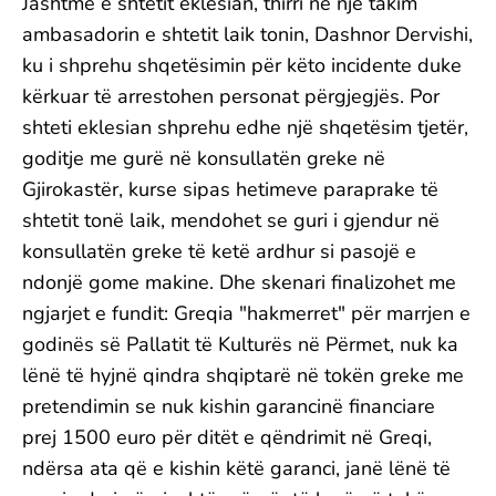
Jashtme e shtetit eklesian, thirri në një takim
ambasadorin e shtetit laik tonin, Dashnor Dervishi,
ku i shprehu shqetësimin për këto incidente duke
kërkuar të arrestohen personat përgjegjës. Por
shteti eklesian shprehu edhe një shqetësim tjetër,
goditje me gurë në konsullatën greke në
Gjirokastër, kurse sipas hetimeve paraprake të
shtetit tonë laik, mendohet se guri i gjendur në
konsullatën greke të ketë ardhur si pasojë e
ndonjë gome makine. Dhe skenari finalizohet me
ngjarjet e fundit: Greqia "hakmerret" për marrjen e
godinës së Pallatit të Kulturës në Përmet, nuk ka
lënë të hyjnë qindra shqiptarë në tokën greke me
pretendimin se nuk kishin garancinë financiare
prej 1500 euro për ditët e qëndrimit në Greqi,
ndërsa ata që e kishin këtë garanci, janë lënë të