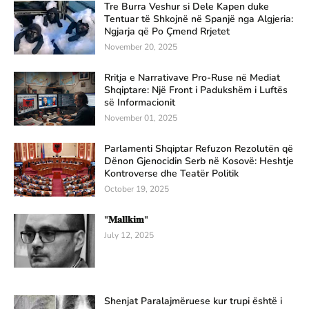
Tre Burra Veshur si Dele Kapen duke
Tentuar të Shkojnë në Spanjë nga Algjeria:
Ngjarja që Po Çmend Rrjetet
November 20, 2025
Rritja e Narrativave Pro-Ruse në Mediat
Shqiptare: Një Front i Padukshëm i Luftës
së Informacionit
November 01, 2025
Parlamenti Shqiptar Refuzon Rezolutën që
Dënon Gjenocidin Serb në Kosovë: Heshtje
Kontroverse dhe Teatër Politik
October 19, 2025
"𝐌𝐚𝐥𝐥𝐤𝐢𝐦"
July 12, 2025
Shenjat Paralajmëruese kur trupi është i