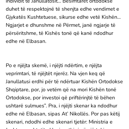
individit të Janullatosit… Besimtarët ortodoksë
duhet të respektojnë të shenjta edhe vendimet e
Gjykatës Kushtetuese, sikurse edhe vetë Kishën…
Ngjarjet e dhunshme në Përmet, janë ngjarje të
përsëritshme, të Kishës tonë që kanë ndodhur
edhe në Elbasan.
Po e njëjta skemë, i njëjti ndërtim, e njëjta
veprimtari, të njëjtët njerëz. Na vjen keq që
Janullatusi erdhi për të ndërtuar Kishën Ortodokse
Shqiptare, por, jo vetëm që na mori Kishën tonë
Ortodokse, por investoi që priftërinjtë të bëhen
ushtarë sulmues”. Pra, i njëjti skenar ka ndodhur
edhe në Elbasan, sipas At’ Nikollës. Por pas këtij
skenari, ndodhi edhe skenari tjetër: Ministria e