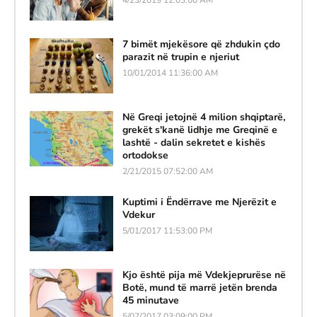
7 bimët mjekësore që zhdukin çdo
parazit në trupin e njeriut
10/01/2014 11:36:00 AM
Në Greqi jetojnë 4 milion shqiptarë,
grekët s'kanë lidhje me Greqinë e
lashtë - dalin sekretet e kishës
ortodokse
2/21/2015 07:52:00 AM
Kuptimi i Ëndërrave me Njerëzit e
Vdekur
5/01/2017 11:53:00 PM
Kjo është pija më Vdekjeprurëse në
Botë, mund të marrë jetën brenda
45 minutave
5/07/2017 03:09:00 PM