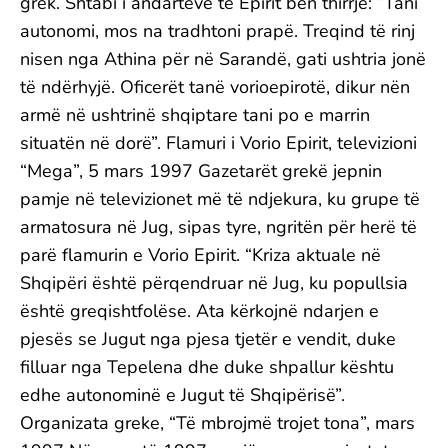
grek. Shtabi i andartëve të Epirit bën thirrje: “Tani
autonomi, mos na tradhtoni prapë. Treqind të rinj
nisen nga Athina për në Sarandë, gati ushtria jonë
të ndërhyjë. Oficerët tanë vorioepirotë, dikur nën
armë në ushtrinë shqiptare tani po e marrin
situatën në dorë”. Flamuri i Vorio Epirit, televizioni
“Mega”, 5 mars 1997 Gazetarët grekë jepnin
pamje në televizionet më të ndjekura, ku grupe të
armatosura në Jug, sipas tyre, ngritën për herë të
parë flamurin e Vorio Epirit. “Kriza aktuale në
Shqipëri është përqendruar në Jug, ku popullsia
është greqishtfolëse. Ata kërkojnë ndarjen e
pjesës se Jugut nga pjesa tjetër e vendit, duke
filluar nga Tepelena dhe duke shpallur kështu
edhe autonominë e Jugut të Shqipërisë”.
Organizata greke, “Të mbrojmë trojet tona”, mars