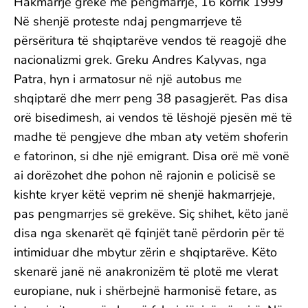
Hakmarrje greke me pengmarrje, 16 korrik 1999
Në shenjë proteste ndaj pengmarrjeve të
përsëritura të shqiptarëve vendos të reagojë dhe
nacionalizmi grek. Greku Andres Kalyvas, nga
Patra, hyn i armatosur në një autobus me
shqiptarë dhe merr peng 38 pasagjerët. Pas disa
orë bisedimesh, ai vendos të lëshojë pjesën më të
madhe të pengjeve dhe mban aty vetëm shoferin
e fatorinon, si dhe një emigrant. Disa orë më vonë
ai dorëzohet dhe pohon në rajonin e policisë se
kishte kryer këtë veprim në shenjë hakmarrjeje,
pas pengmarrjes së grekëve. Siç shihet, këto janë
disa nga skenarët që fqinjët tanë përdorin për të
intimiduar dhe mbytur zërin e shqiptarëve. Këto
skenarë janë në anakronizëm të plotë me vlerat
europiane, nuk i shërbejnë harmonisë fetare, as