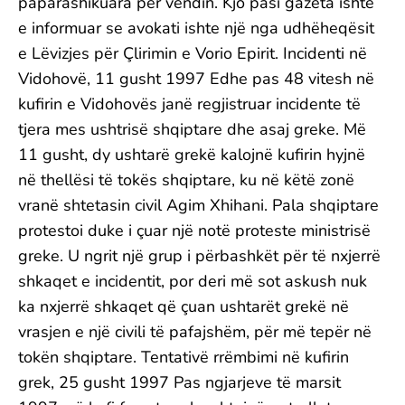
paparashikuara për vendin. Kjo pasi gazeta ishte
e informuar se avokati ishte një nga udhëheqësit
e Lëvizjes për Çlirimin e Vorio Epirit. Incidenti në
Vidohovë, 11 gusht 1997 Edhe pas 48 vitesh në
kufirin e Vidohovës janë regjistruar incidente të
tjera mes ushtrisë shqiptare dhe asaj greke. Më
11 gusht, dy ushtarë grekë kalojnë kufirin hyjnë
në thellësi të tokës shqiptare, ku në këtë zonë
vranë shtetasin civil Agim Xhihani. Pala shqiptare
protestoi duke i çuar një notë proteste ministrisë
greke. U ngrit një grup i përbashkët për të nxjerrë
shkaqet e incidentit, por deri më sot askush nuk
ka nxjerrë shkaqet që çuan ushtarët grekë në
vrasjen e një civili të pafajshëm, për më tepër në
tokën shqiptare. Tentativë rrëmbimi në kufirin
grek, 25 gusht 1997 Pas ngjarjeve të marsit