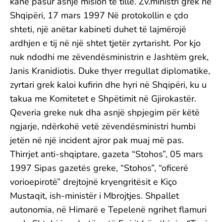
kanë pasur asnjë mision të tillë. Zv.ministri grek në
Shqipëri, 17 mars 1997 Në protokollin e çdo
shteti, një anëtar kabineti duhet të lajmërojë
ardhjen e tij në një shtet tjetër zyrtarisht. Por kjo
nuk ndodhi me zëvendësministrin e Jashtëm grek,
Janis Kranidiotis. Duke thyer rregullat diplomatike,
zyrtari grek kaloi kufirin dhe hyri në Shqipëri, ku u
takua me Komitetet e Shpëtimit në Gjirokastër.
Qeveria greke nuk dha asnjë shpjegim për këtë
ngjarje, ndërkohë vetë zëvendësministri humbi
jetën në një incident ajror pak muaj më pas.
Thirrjet anti-shqiptare, gazeta “Stohos”, 05 mars
1997 Sipas gazetës greke, “Stohos”, “oficerë
vorioepirotë” drejtojnë kryengritësit e Kiço
Mustaqit, ish-ministër i Mbrojtjes. Shpallet
autonomia, në Himarë e Tepelenë ngrihet flamuri