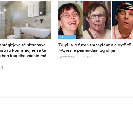
SHENDET
shtëqitjeve të shtresave
Trupi ia refuzon transplantin e dytë të
strali konfirmojnë se të
fytyrës, e pamenduar zgjidhja
qehen keq dhe vdesin më
September 23, 2019
19