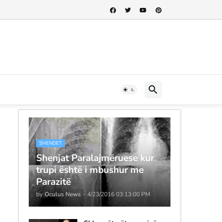
SHENDET
Shenjat Paralajmëruese kur
trupi është i mbushur me
Parazitë
by
Oculus News
-
4/23/2016 03:13:00 PM