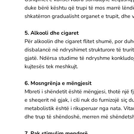
duke bërë kështu që trupi të mos marrë lënd
shkatërron gradualisht organet e trupit, dhe v
5. Alkooli dhe cigaret
Për alkoolin dhe cigaret flitet shumë, por du
disbalancë në ndryshimet strukturore të trur
gjatë. Ndërsa studime të ndryshme konkludo
kujtesës tek meshkujt.
6. Mosngrënja e mëngjesit
Mbreti i shëndetit është mëngjesi, thotë një 
e sheqerit në gjak, i cili nuk do furnizojë siç
metabolistik është i rikuperuar nga nata. Vit
dhe trup të shëndoshë, merren më shëndets
7. Pak stimulim mendorë