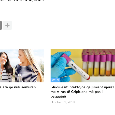
GRIPI
në ata që nuk sëmuren
Studiuesit infektojnë qëllimisht njerëz
ë
me Virus të Gripit dhe më pas i
paguajnë
October 31, 2019