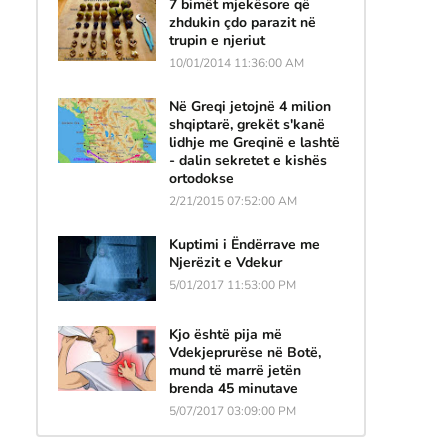
7 bimët mjekësore që
zhdukin çdo parazit në
trupin e njeriut
10/01/2014 11:36:00 AM
Në Greqi jetojnë 4 milion
shqiptarë, grekët s'kanë
lidhje me Greqinë e lashtë
- dalin sekretet e kishës
ortodokse
2/21/2015 07:52:00 AM
Kuptimi i Ëndërrave me
Njerëzit e Vdekur
5/01/2017 11:53:00 PM
Kjo është pija më
Vdekjeprurëse në Botë,
mund të marrë jetën
brenda 45 minutave
5/07/2017 03:09:00 PM