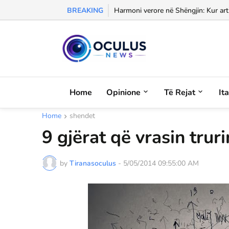
BREAKING
Morali, frika dhe dashuria...
Home
Opinione
Të Rejat
It
Home
shendet
9 gjërat që vrasin truri
by
Tiranasoculus
-
5/05/2014 09:55:00 AM