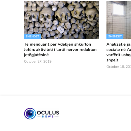
SHENDET
SHENDET
Të menduarit për Vdekjen shkurton
Analizat e ja
Jetën: aktiviteti i lartë nervor redukton
sociale në Au
jetëgjatësinë
varfërit ush
shpejt
October 27, 2019
October 18, 20