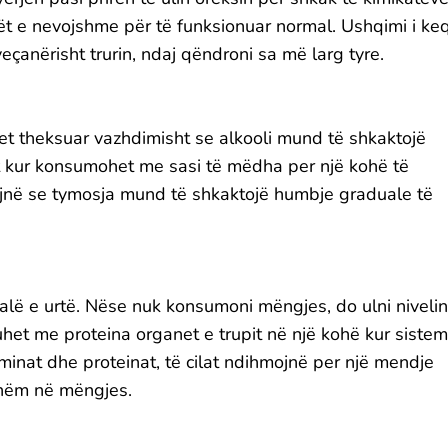
ët e nevojshme për të funksionuar normal. Ushqimi i ke
eçanërisht trurin, ndaj qëndroni sa më larg tyre.
het theksuar vazhdimisht se alkooli mund të shkaktojë
it kur konsumohet me sasi të mëdha per një kohë të
jnë se tymosja mund të shkaktojë humbje graduale të
fjalë e urtë. Nëse nuk konsumoni mëngjes, do ulni nivelin
 duhet me proteina organet e trupit në një kohë kur sistem
aminat dhe proteinat, të cilat ndihmojnë per një mendje
hëm në mëngjes.