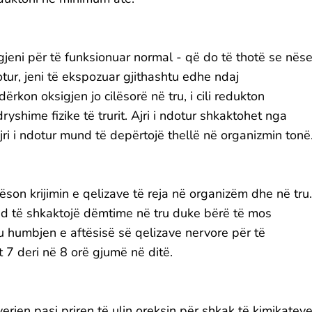
gjeni për të funksionuar normal - që do të thotë se nës
otur, jeni të ekspozuar gjithashtu edhe ndaj
dërkon oksigjen jo cilësorë në tru, i cili redukton
yshime fizike të trurit. Ajri i ndotur shkaktohet nga
 ajri i ndotur mund të depërtojë thellë në organizmin tonë
son krijimin e qelizave të reja në organizëm dhe në tru.
d të shkaktojë dëmtime në tru duke bërë të mos
 humbjen e aftësisë së qelizave nervore për të
7 deri në 8 orë gjumë në ditë.
jen pasi priren të ulin oreksin për shkak të kimikateve