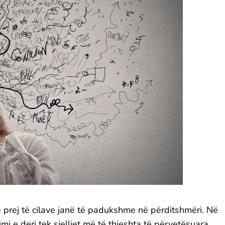
 prej të cilave janë të padukshme në përditshmëri. Në
imi e deri tek sjelljet më të thjeshta të përvetësuara