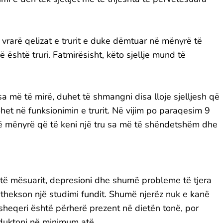
ke vrarë qelizat e trurit e duke dëmtuar në mënyrë të
 është truri. Fatmirësisht, këto sjellje mund të
a më të mirë, duhet të shmangni disa lloje sjelljesh që
het në funksionimin e trurit. Në vijim po paraqesim 9
në mënyrë që të keni një tru sa më të shëndetshëm dhe
ë mësuarit, depresioni dhe shumë probleme të tjera
thekson një studimi fundit. Shumë njerëz nuk e kanë
heqeri është përherë prezent në dietën tonë, por
duktoni në minimum atë.