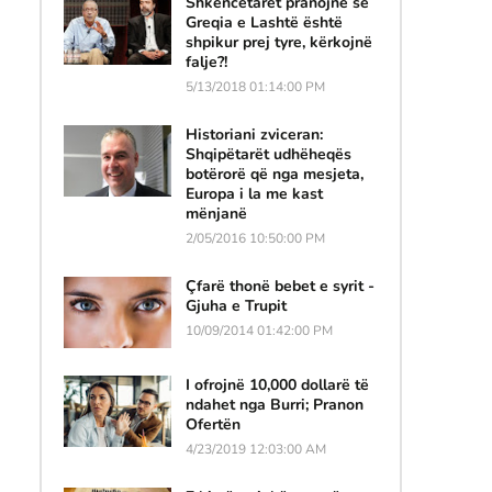
Shkencëtarët pranojnë se
Greqia e Lashtë është
shpikur prej tyre, kërkojnë
falje?!
5/13/2018 01:14:00 PM
Historiani zviceran:
Shqipëtarët udhëheqës
botërorë që nga mesjeta,
Europa i la me kast
mënjanë
2/05/2016 10:50:00 PM
Çfarë thonë bebet e syrit -
Gjuha e Trupit
10/09/2014 01:42:00 PM
I ofrojnë 10,000 dollarë të
ndahet nga Burri; Pranon
Ofertën
4/23/2019 12:03:00 AM