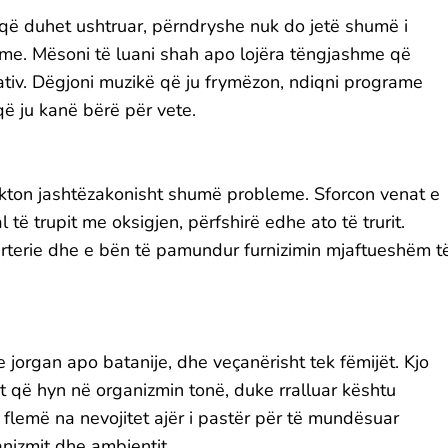
tu që duhet ushtruar, përndryshe nuk do jetë shumë i
shme. Mësoni të luani shah apo lojëra tëngjashme që
reativ. Dëgjoni muzikë që ju frymëzon, ndiqni programe
 që ju kanë bërë për vete.
akton jashtëzakonisht shumë probleme. Sforcon venat e
 të trupit me oksigjen, përfshirë edhe ato të trurit.
 arterie dhe e bën të pamundur furnizimin mjaftueshëm t
jorgan apo batanije, dhe veçanërisht tek fëmijët. Kjo
onit që hyn në organizmin tonë, duke rralluar kështu
 flemë na nevojitet ajër i pastër për të mundësuar
nizmit dhe ambjentit.