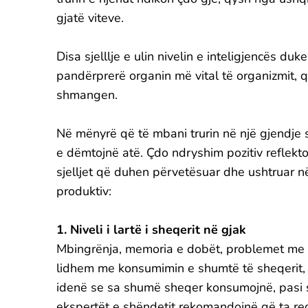
gjatë viteve.
Disa sjelllje e ulin nivelin e inteligjencës du
pandërprerë organin më vital të organizmit, që
shmangen.
Në mënyrë që të mbani trurin në një gjendje s
e dëmtojnë atë. Çdo ndryshim pozitiv reflekto
sjelljet që duhen përvetësuar dhe ushtruar 
produktiv:
1. Niveli i lartë i sheqerit në gjak
Mbingrënja, memoria e dobët, problemet me t
lidhem me konsumimin e shumtë të sheqerit, 
idenë se sa shumë sheqer konsumojnë, pasi s
ekspertët e shëndetit rekomandojnë që ta re