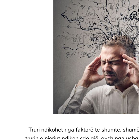
Truri ndikohet nga faktorë të shumtë, shumë
trurin e njeriut ndikon çdo gjë, qysh nga ushq