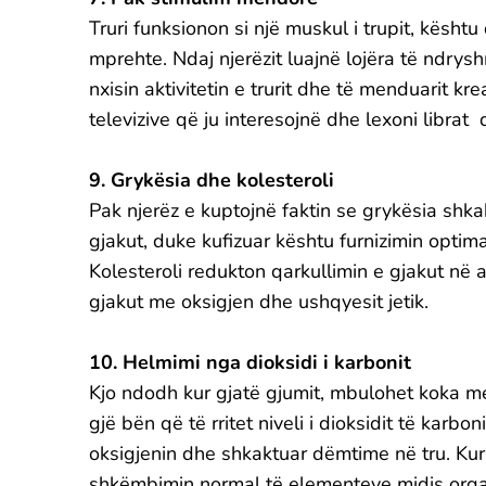
Truri funksionon si një muskul i trupit, kësh
mprehte. Ndaj njerëzit luajnë lojëra të ndry
nxisin aktivitetin e trurit dhe të menduarit k
televizive që ju interesojnë dhe lexoni librat
9. Grykësia dhe kolesteroli
Pak njerëz e kuptojnë faktin se grykësia shk
gjakut, duke kufizuar kështu furnizimin optimal
Kolesteroli redukton qarkullimin e gjakut në
gjakut me oksigjen dhe ushqyesit jetik.
10. Helmimi nga dioksidi i karbonit
Kjo ndodh kur gjatë gjumit, mbulohet koka me 
gjë bën që të rritet niveli i dioksidit të karb
oksigjenin dhe shkaktuar dëmtime në tru. Kur
shkëmbimin normal të elementeve midis orga