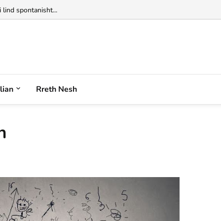
alian
Rreth Nesh
n