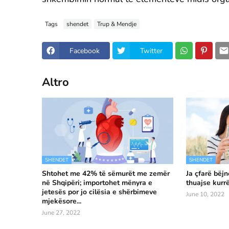
Tags
shendet
Trup & Mendje
Facebook
Twitter
Altro
SHENDET
SHENDET
Shtohet me 42% të sëmurët me zemër
Ja çfarë bëj
në Shqipëri; importohet mënyra e
thuajse kurr
jetesës por jo cilësia e shërbimeve
June 10, 2022
mjekësore...
June 27, 2022