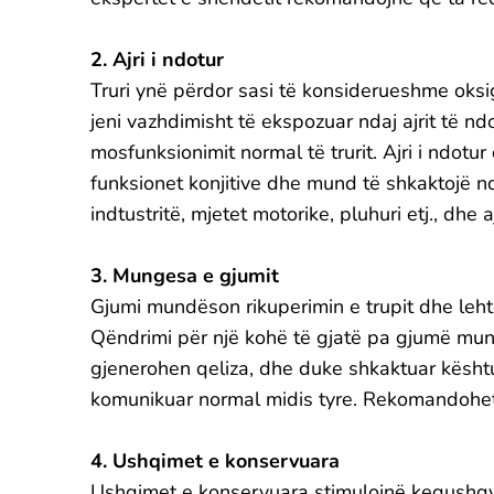
2. Ajri i ndotur
Truri ynë përdor sasi të konsiderueshme oksi
jeni vazhdimisht të ekspozuar ndaj ajrit të nd
mosfunksionimit normal të trurit. Ajri i ndotur 
funksionet konjitive dhe mund të shkaktojë ndr
indtustritë, mjetet motorike, pluhuri etj., dhe
3. Mungesa e gjumit
Gjumi mundëson rikuperimin e trupit dhe lehtë
Qëndrimi për një kohë të gjatë pa gjumë mun
gjenerohen qeliza, dhe duke shkaktuar kështu
komunikuar normal midis tyre. Rekomandohet 
4. Ushqimet e konservuara
Ushqimet e konservuara stimulojnë kequshqyer