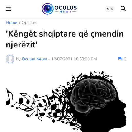
Home
Opinion
'Këngët shqiptare që çmendin
njerëzit'
by
Oculus News
-
12/07/2021 10:53:00 PM
0