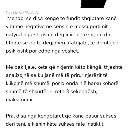
Nga Marion Mardodaj
Mendoj se disa këngë të fundit shqiptare kanë
vibrime negative në sensin e mossuportimit
natyral nga shqisa e dëgjimit njerëzor, që do
t'thotë se po të dëgjohen afatgjatë, të dëmtojnë
psikikisht por edhe nga veshët.
Me pak fjalë, këta që nxjerrin këto këngë, thjeshtë
analizojnë se ku janë më të prirur njerëzit të
klikojnë më shumë, por brenda një harku kohorë
shumë të shkurtër - rreth 3 sekondësh,
maksimumi.
Pra, disa nga këngëtarët që kanë pasur sukses
deri tani, e kishin këtë sukses falë instiktit