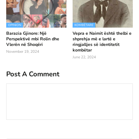
OPINION
KOMBËTARE
Barazia Gjinore: Një
Vepra e Naimit është thelbi e
Perspektivë mbi Rolin dhe
shprehja më e lartë e
Vlerën në Shoqëri
ringjalljes së identitetit
kombëtar
November 19, 2024
June 22, 2024
Post A Comment