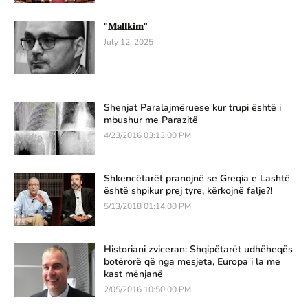
"𝐌𝐚𝐥𝐥𝐤𝐢𝐦"
July 12, 2025
Shenjat Paralajmëruese kur trupi është i
mbushur me Parazitë
4/23/2016 03:13:00 PM
Shkencëtarët pranojnë se Greqia e Lashtë
është shpikur prej tyre, kërkojnë falje?!
5/13/2018 01:14:00 PM
Historiani zviceran: Shqipëtarët udhëheqës
botërorë që nga mesjeta, Europa i la me
kast mënjanë
2/05/2016 10:50:00 PM