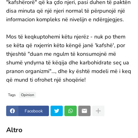
"kafshërorë" që ka çdo njeri, pasi duhen të paktën
disa minuta që një njeri normal të përpunojë një
informacion kompleks në nivelijn e ndërgjegjes.
Mos të keqkuptohemi këtu njerëz - nuk po them
se këta që nxjerrin këto këngë janë 'kafshë', por
thjeshtë "duan me ngulm të konsumojnë më
shumë yndyrna të këqija dhe karbohidrate seç ua
pranon organizmi"..., dhe ky është modeli më i keq
që mund ti ofrohet një shoqërie!
Tags
Opinion
Facebook
Altro