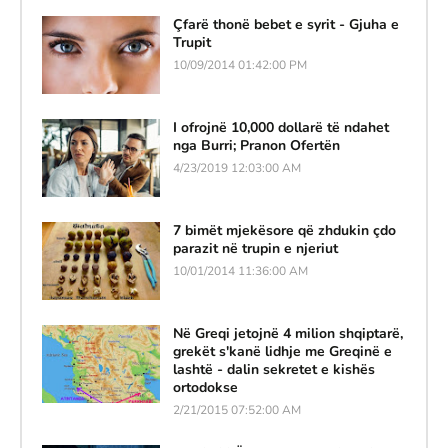
Çfarë thonë bebet e syrit - Gjuha e
Trupit
10/09/2014 01:42:00 PM
I ofrojnë 10,000 dollarë të ndahet
nga Burri; Pranon Ofertën
4/23/2019 12:03:00 AM
7 bimët mjekësore që zhdukin çdo
parazit në trupin e njeriut
10/01/2014 11:36:00 AM
Në Greqi jetojnë 4 milion shqiptarë,
grekët s'kanë lidhje me Greqinë e
lashtë - dalin sekretet e kishës
ortodokse
2/21/2015 07:52:00 AM