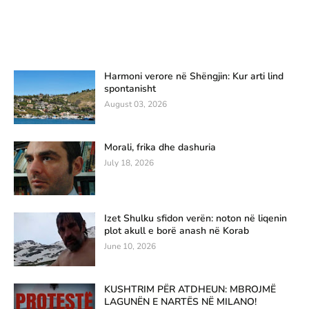
Harmoni verore në Shëngjin: Kur arti lind
spontanisht
August 03, 2026
Morali, frika dhe dashuria
July 18, 2026
Izet Shulku sfidon verën: noton në liqenin
plot akull e borë anash në Korab
June 10, 2026
KUSHTRIM PËR ATDHEUN: MBROJMË
LAGUNËN E NARTËS NË MILANO!