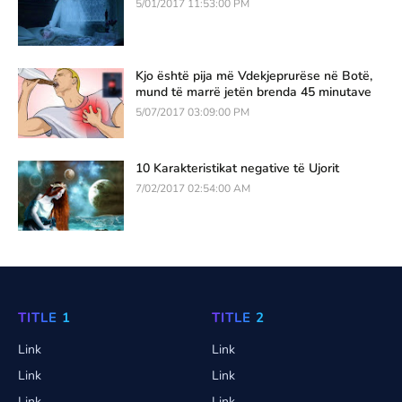
5/01/2017 11:53:00 PM
Kjo është pija më Vdekjeprurëse në Botë,
mund të marrë jetën brenda 45 minutave
5/07/2017 03:09:00 PM
10 Karakteristikat negative të Ujorit
7/02/2017 02:54:00 AM
TITLE 1
TITLE 2
Link
Link
Link
Link
Link
Link