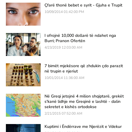
Çfarë thonë bebet e syrit - Gjuha e Trupit
10/09/2014 01:42:00 PM
I ofrojnë 10,000 dollarë të ndahet nga
Burri; Pranon Ofertën
4/23/2019 12:03:00 AM
7 bimët mjekësore që zhdukin çdo parazit
në trupin e njeriut
10/01/2014 11:36:00 AM
Në Greqi jetojnë 4 milion shqiptarë, grekët
s'kanë lidhje me Greqinë e lashtë - dalin
sekretet e kishës ortodokse
2/21/2015 07:52:00 AM
Kuptimi i Ëndërrave me Njerëzit e Vdekur