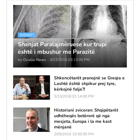
SHENDET
Shenjat Paralajmëruese kur trupi
është i mbushur me Parazitë
by
Oculus News
-
4/23/2016 03:13:00 PM
Shkencëtarët pranojnë se Greqia e
Lashtë është shpikur prej tyre,
kërkojnë falje?!
5/13/2018 01:14:00 PM
Historiani zviceran: Shqipëtarët
udhëheqës botërorë që nga
mesjeta, Europa i la me kast
mënjanë
2/05/2016 10:50:00 PM