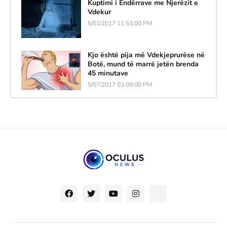
Kuptimi i Ëndërrave me Njerëzit e
Vdekur
5/01/2017 11:53:00 PM
Kjo është pija më Vdekjeprurëse në
Botë, mund të marrë jetën brenda
45 minutave
5/07/2017 03:09:00 PM