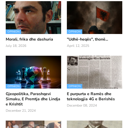
OPINION
OPINION
Morali, frika dhe dashuria
"Udhë-heqës", thonë...
July 18, 2026
April 12, 2025
OPINION
OPINION
Gjeopolitika, Parashqevi
E purpurta e Ramës dhe
Simaku, E Premtja dhe Lindja
teknologjia 4G e Berishës
e Krishtit
December 08, 2024
December 21, 2024