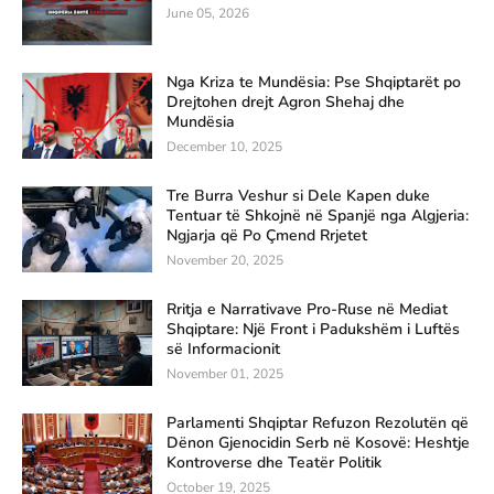
June 05, 2026
Nga Kriza te Mundësia: Pse Shqiptarët po
Drejtohen drejt Agron Shehaj dhe
Mundësia
December 10, 2025
Tre Burra Veshur si Dele Kapen duke
Tentuar të Shkojnë në Spanjë nga Algjeria:
Ngjarja që Po Çmend Rrjetet
November 20, 2025
Rritja e Narrativave Pro-Ruse në Mediat
Shqiptare: Një Front i Padukshëm i Luftës
së Informacionit
November 01, 2025
Parlamenti Shqiptar Refuzon Rezolutën që
Dënon Gjenocidin Serb në Kosovë: Heshtje
Kontroverse dhe Teatër Politik
October 19, 2025