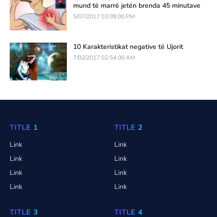
mund të marrë jetën brenda 45 minutave
5/07/2017 03:09:00 PM
10 Karakteristikat negative të Ujorit
7/02/2017 02:54:00 AM
TITLE 1
TITLE 2
Link
Link
Link
Link
Link
Link
Link
Link
TITLE 3
TITLE 4