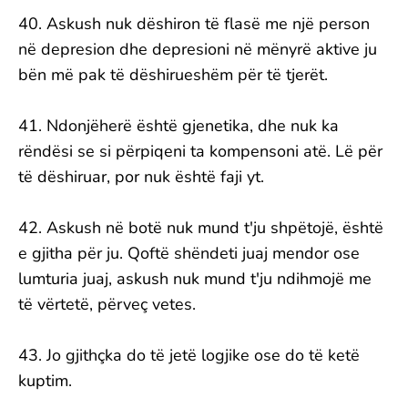
40. Askush nuk dëshiron të flasë me një person
në depresion dhe depresioni në mënyrë aktive ju
bën më pak të dëshirueshëm për të tjerët.
41. ​​Ndonjëherë është gjenetika, dhe nuk ka
rëndësi se si përpiqeni ta kompensoni atë. Lë për
të dëshiruar, por nuk është faji yt.
42. Askush në botë nuk mund t'ju shpëtojë, është
e gjitha për ju. Qoftë shëndeti juaj mendor ose
lumturia juaj, askush nuk mund t'ju ndihmojë me
të vërtetë, përveç vetes.
43. Jo gjithçka do të jetë logjike ose do të ketë
kuptim.