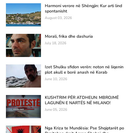
Harmoni verore në Shëngjin: Kur arti lind
spontanisht
August 03, 2026
Morali, frika dhe dashuria
July 18, 2026
Izet Shulku sfidon verën: noton në liqenin
plot akull e borë anash në Korab
June 10, 2026
KUSHTRIM PËR ATDHEUN: MBROJMË
LAGUNËN E NARTËS NË MILANO!
June 05, 2026
Nga Kriza te Mundësia: Pse Shqiptarët po