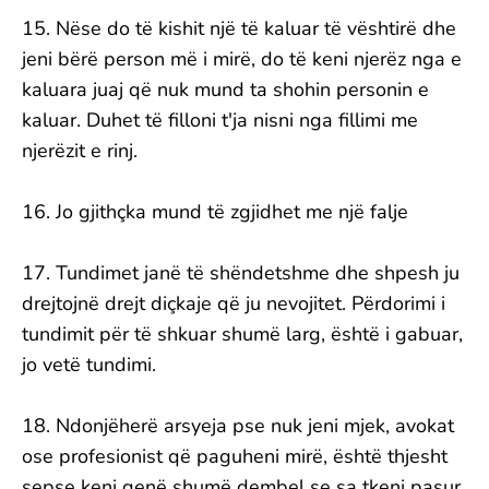
15. Nëse do të kishit një të kaluar të vështirë dhe
jeni bërë person më i mirë, do të keni njerëz nga e
kaluara juaj që nuk mund ta shohin personin e
kaluar. Duhet të filloni t'ja nisni nga fillimi me
njerëzit e rinj.
16. Jo gjithçka mund të zgjidhet me një falje
17. Tundimet janë të shëndetshme dhe shpesh ju
drejtojnë drejt diçkaje që ju nevojitet. Përdorimi i
tundimit për të shkuar shumë larg, është i gabuar,
jo vetë tundimi.
18. Ndonjëherë arsyeja pse nuk jeni mjek, avokat
ose profesionist që paguheni mirë, është thjesht
sepse keni qenë shumë dembel se sa tkeni pasur