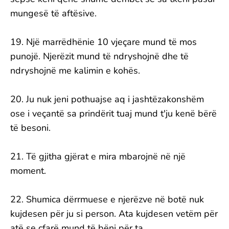
mungesë të aftësive.
19. Një marrëdhënie 10 vjeçare mund të mos
punojë. Njerëzit mund të ndryshojnë dhe të
ndryshojnë me kalimin e kohës.
20. Ju nuk jeni pothuajse aq i jashtëzakonshëm
ose i veçantë sa prindërit tuaj mund t'ju kenë bërë
të besoni.
21. Të gjitha gjërat e mira mbarojnë në një
moment.
22. Shumica dërrmuese e njerëzve në botë nuk
kujdesen për ju si person. Ata kujdesen vetëm për
atë se çfarë mund të bëni për ta.