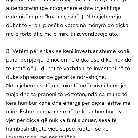
autenticitetin (që ndonjëherë është thjesht një
eufemizëm për "kryeneçësinë"). Ndonjëherë ju
duhet të vrisni pjesët e vetes në mënyrë që diçka
më e fortë dhe më e mirë t'i zëvendësojë ato.
3. Vetëm për shkak se keni investuar shumë kohë,
para, përpjekje, emocion në diçka ose dikë, nuk do
të thotë që ju duhet të vazhdoni të investoni në to
duke shpresuar që gjërat të ndryshojnë.
Ndonjëherë është më mirë të ndërprisni humbjet
tuaja dhe ta pranoni të vërtetën, ndërsa mund të
keni humbur kohë dhe energji për diçka, është më
mirë. Është akoma më mirë të kesh humbur dy
vjet për diçka që nuk ka funksionuar, sesa të
humbësh dhjetë vjet, sepse kupton se ke
investuar shumë për ta lënë.