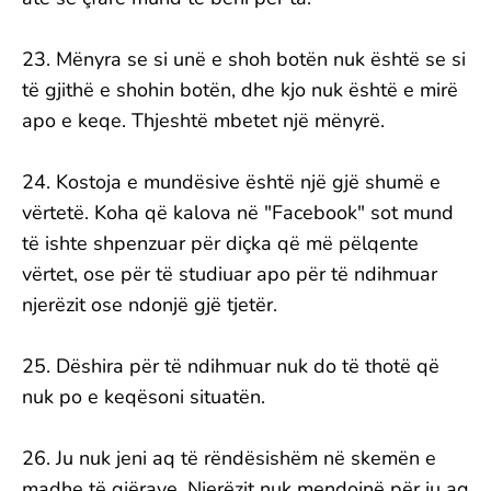
23. Mënyra se si unë e shoh botën nuk është se si
të gjithë e shohin botën, dhe kjo nuk është e mirë
apo e keqe. Thjeshtë mbetet një mënyrë.
24. Kostoja e mundësive është një gjë shumë e
vërtetë. Koha që kalova në "Facebook" sot mund
të ishte shpenzuar për diçka që më pëlqente
vërtet, ose për të studiuar apo për të ndihmuar
njerëzit ose ndonjë gjë tjetër.
25. Dëshira për të ndihmuar nuk do të thotë që
nuk po e keqësoni situatën.
26. Ju nuk jeni aq të rëndësishëm në skemën e
madhe të gjërave. Njerëzit nuk mendojnë për ju aq