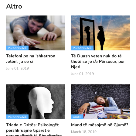
Altro
PSIKANALIZË
PSIKANALIZË
Telefoni po na 'shkatrron
Të Duash veten nuk do të
Jetën', ja se si
thotë se je i/e Përsosur, por
Njeri
June 01, 2019
June 01, 2019
PSIKANALIZË
GJUMI
Triada e Dritës: Psikologët
Mund të mësojmë në Gjumë?
përshkruajnë tiparet e
March 18, 2019
personalitetit të Shenjtorëve