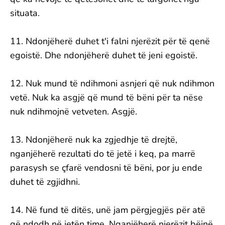
situata.
11. Ndonjëherë duhet t'i falni njerëzit për të qenë
egoistë. Dhe ndonjëherë duhet të jeni egoistë.
12. Nuk mund të ndihmoni asnjeri që nuk ndihmon
vetë. Nuk ka asgjë që mund të bëni për ta nëse
nuk ndihmojnë vetveten. Asgjë.
13. Ndonjëherë nuk ka zgjedhje të drejtë,
nganjëherë rezultati do të jetë i keq, pa marrë
parasysh se çfarë vendosni të bëni, por ju ende
duhet të zgjidhni.
14. Në fund të ditës, unë jam përgjegjës për atë
që ndodh në jetën time. Nganjëherë njerëzit bëjnë