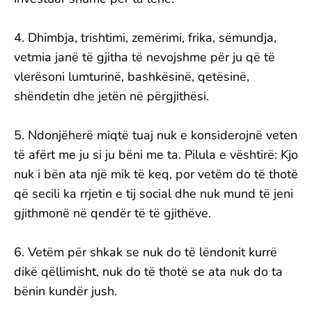
4. Dhimbja, trishtimi, zemërimi, frika, sëmundja,
vetmia janë të gjitha të nevojshme për ju që të
vlerësoni lumturinë, bashkësinë, qetësinë,
shëndetin dhe jetën në përgjithësi.
5. Ndonjëherë miqtë tuaj nuk e konsiderojnë veten
të afërt me ju si ju bëni me ta. Pilula e vështirë: Kjo
nuk i bën ata një mik të keq, por vetëm do të thotë
që secili ka rrjetin e tij social dhe nuk mund të jeni
gjithmonë në qendër të të gjithëve.
6. Vetëm për shkak se nuk do të lëndonit kurrë
dikë qëllimisht, nuk do të thotë se ata nuk do ta
bënin kundër jush.