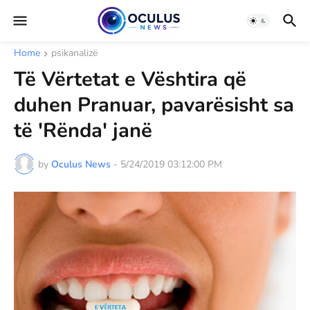
Home
psikanalizë
Të Vërtetat e Vështira që
duhen Pranuar, pavarësisht sa
të 'Rënda' janë
by
Oculus News
-
5/24/2019 03:12:00 PM