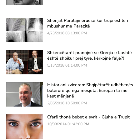
Shenjat Paralajmëruese kur trupi është i
mbushur me Parazitë
4/23/2016 03:13:00 PM
Shkencëtarët pranojnë se Greqia e Lashtë
është shpikur prej tyre, kërkojnë falje?!
5/13/2018 01:14:00 PM
Historiani zviceran: Shqipëtarët udhëheqës
botërorë që nga mesjeta, Europa i la me
kast mënjanë
2/05/2016 10:50:00 PM
Çfarë thonë bebet e syrit - Gjuha e Trupit
10/09/2014 01:42:00 PM