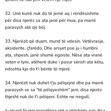
32. Unë kurrë nuk do të jemë aq i rëndësishme
për disa njerëz sa ata janë për mua, pa marrë
parasysh atë që bëj.
33. Njerëzit që duam, mund të vdesin. Vetëvrasje,
aksidente, çfarëdo. Dhe arsyet pse ju i humbni
ata, shpesh, janë shumë egoiste. Nëse ata vranë
veten e tyre, atëherë duke i pasur sërish ata këtu,
ndoshta kjo do t'i bënte të mjerë.
34. Njerëzit nuk duhet t'ju pëlqejnë dhe pa marrë
parasysh se sa "të pëlqyeshëm" jeni, disa njerëz
thjesht nuk do t'i pëlqeni. Eshte ne rregull.
Ju mund të jeni manaferra më e shijshëm, por disa