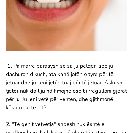
1. Pa marrë parasysh se sa ju pëlqen apo ju
dashuron dikush, ata kanë jetën e tyre për të
jetuar dhe ju keni jetën tuaj për të jetuar. Askush
tjetër nuk do t'ju ndihmojnë ose t'i rregulloni gjërat
për ju. Ju jeni vetë për vehten, dhe gjithmonë
kështu do të jetë.
2. "Të qenit vetvetja" shpesh nuk është e
mjaftueshme. Nuk ka asnjë vlerë të natyrshme për