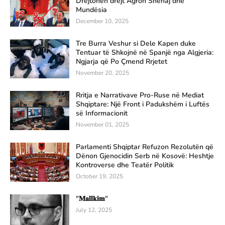
Drejtohen drejt Agron Shehaj dhe
Mundësia
December 10, 2025
Tre Burra Veshur si Dele Kapen duke
Tentuar të Shkojnë në Spanjë nga Algjeria:
Ngjarja që Po Çmend Rrjetet
November 20, 2025
Rritja e Narrativave Pro-Ruse në Mediat
Shqiptare: Një Front i Padukshëm i Luftës
së Informacionit
November 01, 2025
Parlamenti Shqiptar Refuzon Rezolutën që
Dënon Gjenocidin Serb në Kosovë: Heshtje
Kontroverse dhe Teatër Politik
October 19, 2025
"𝐌𝐚𝐥𝐥𝐤𝐢𝐦"
July 12, 2025