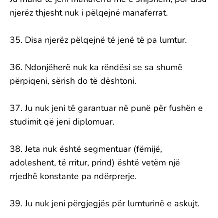
njerëz thjesht nuk i pëlqejnë manaferrat.
35. Disa njerëz pëlqejnë të jenë të pa lumtur.
36. Ndonjëherë nuk ka rëndësi se sa shumë
përpiqeni, sërish do të dështoni.
37. Ju nuk jeni të garantuar në punë për fushën e
studimit që jeni diplomuar.
38. Jeta nuk është segmentuar (fëmijë,
adoleshent, të rritur, prind) është vetëm një
rrjedhë konstante pa ndërprerje.
39. Ju nuk jeni përgjegjës për lumturinë e askujt.