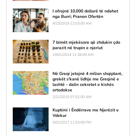
I ofrojnë 10,000 dollarë të ndahet
nga Burri; Pranon Ofertën
4/23/2019 12:03:00 AM
7 bimët mjekësore që zhdukin çdo
parazit në trupin e njeriut
10/01/2014 11:36:00 AM
Në Greqi jetojnë 4 milion shqiptarë,
grekët s'kanë lidhje me Greqinë e
lashtë - dalin sekretet e kishës
ortodokse
2/21/2015 07:52:00 AM
Kuptimi i Ëndërrave me Njerëzit e
Vdekur
5/01/2017 11:53:00 PM