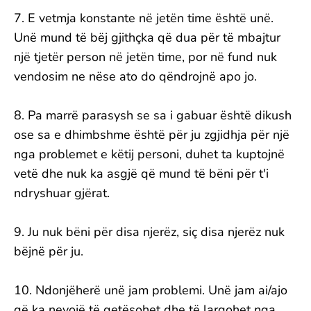
7. E vetmja konstante në jetën time është unë.
Unë mund të bëj gjithçka që dua për të mbajtur
një tjetër person në jetën time, por në fund nuk
vendosim ne nëse ato do qëndrojnë apo jo.
8. Pa marrë parasysh se sa i gabuar është dikush
ose sa e dhimbshme është për ju zgjidhja për një
nga problemet e këtij personi, duhet ta kuptojnë
vetë dhe nuk ka asgjë që mund të bëni për t'i
ndryshuar gjërat.
9. Ju nuk bëni për disa njerëz, siç disa njerëz nuk
bëjnë për ju.
10. Ndonjëherë unë jam problemi. Unë jam ai/ajo
që ka nevojë të qetësohet dhe të largohet nga