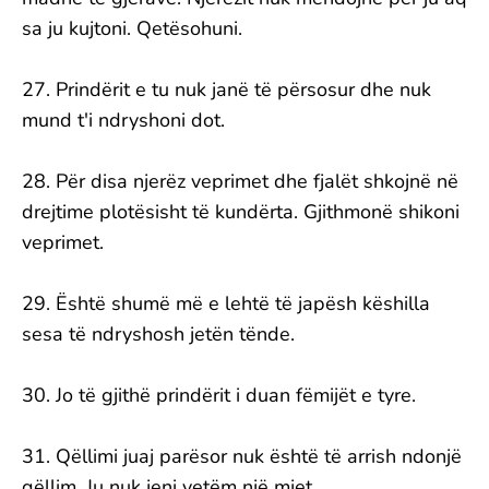
sa ju kujtoni. Qetësohuni.
27. Prindërit e tu nuk janë të përsosur dhe nuk
mund t'i ndryshoni dot.
28. Për disa njerëz veprimet dhe fjalët shkojnë në
drejtime plotësisht të kundërta. Gjithmonë shikoni
veprimet.
29. Është shumë më e lehtë të japësh këshilla
sesa të ndryshosh jetën tënde.
30. Jo të gjithë prindërit i duan fëmijët e tyre.
31. Qëllimi juaj parësor nuk është të arrish ndonjë
qëllim. Ju nuk jeni vetëm një mjet.