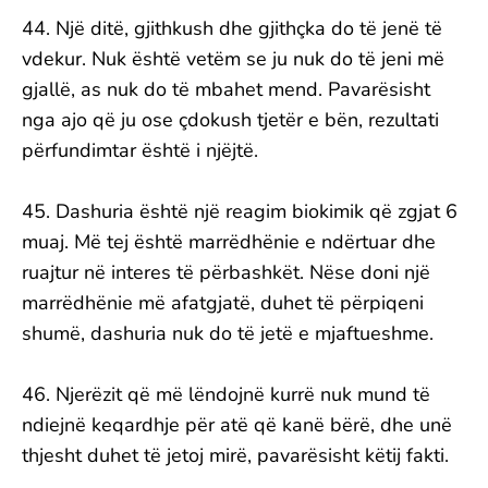
44. Një ditë, gjithkush dhe gjithçka do të jenë të
vdekur. Nuk është vetëm se ju nuk do të jeni më
gjallë, as nuk do të mbahet mend. Pavarësisht
nga ajo që ju ose çdokush tjetër e bën, rezultati
përfundimtar është i njëjtë.
45. Dashuria është një reagim biokimik që zgjat 6
muaj. Më tej është marrëdhënie e ndërtuar dhe
ruajtur në interes të përbashkët. Nëse doni një
marrëdhënie më afatgjatë, duhet të përpiqeni
shumë, dashuria nuk do të jetë e mjaftueshme.
46. Njerëzit që më lëndojnë kurrë nuk mund të
ndiejnë keqardhje për atë që kanë bërë, dhe unë
thjesht duhet të jetoj mirë, pavarësisht këtij fakti.