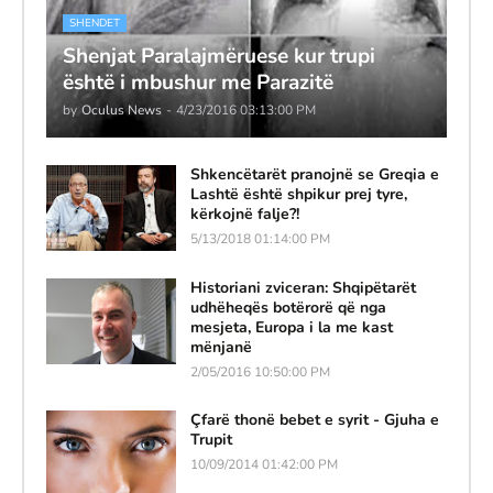
SHENDET
Shenjat Paralajmëruese kur trupi
është i mbushur me Parazitë
by
Oculus News
-
4/23/2016 03:13:00 PM
Shkencëtarët pranojnë se Greqia e
Lashtë është shpikur prej tyre,
kërkojnë falje?!
5/13/2018 01:14:00 PM
Historiani zviceran: Shqipëtarët
udhëheqës botërorë që nga
mesjeta, Europa i la me kast
mënjanë
2/05/2016 10:50:00 PM
Çfarë thonë bebet e syrit - Gjuha e
Trupit
10/09/2014 01:42:00 PM