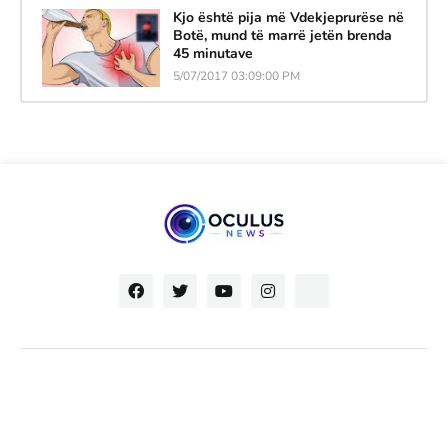
Kjo është pija më Vdekjeprurëse në
Botë, mund të marrë jetën brenda
45 minutave
5/07/2017 03:09:00 PM