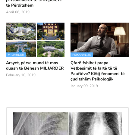
të Përditshëm
April 06, 2019
MILJARDER
PSIKANALIZË
Arsyet, përse mund të mos
Çfarë fshihet prapa
duash të Bëhesh MILJARDER
Vetbesimit të lartë të të
Paaftëve? Këtij fenomeni të
February 18, 2019
çuditshëm Psikologjik
January 09, 2019