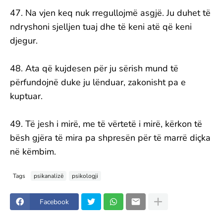
47. Na vjen keq nuk rregullojmë asgjë. Ju duhet të
ndryshoni sjelljen tuaj dhe të keni atë që keni
djegur.
48. Ata që kujdesen për ju sërish mund të
përfundojnë duke ju lënduar, zakonisht pa e
kuptuar.
49. Të jesh i mirë, me të vërtetë i mirë, kërkon të
bësh gjëra të mira pa shpresën për të marrë diçka
në këmbim.
Tags
psikanalizë
psikologji
Facebook