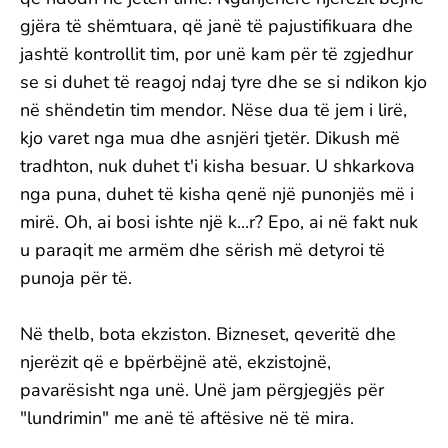
gjëra të shëmtuara, që janë të pajustifikuara dhe
jashtë kontrollit tim, por unë kam për të zgjedhur
se si duhet të reagoj ndaj tyre dhe se si ndikon kjo
në shëndetin tim mendor. Nëse dua të jem i lirë,
kjo varet nga mua dhe asnjëri tjetër. Dikush më
tradhton, nuk duhet t'i kisha besuar. U shkarkova
nga puna, duhet të kisha qenë një punonjës më i
mirë. Oh, ai bosi ishte një k...r? Epo, ai në fakt nuk
u paraqit me armëm dhe sërish më detyroi të
punoja për të.
Në thelb, bota ekziston. Bizneset, qeveritë dhe
njerëzit që e bpërbëjnë atë, ekzistojnë,
pavarësisht nga unë. Unë jam përgjegjës për
"lundrimin" me anë të aftësive në të mira.