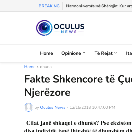
BREAKING
Morali, frika dhe dashuria...
Home
Opinione
Të Rejat
It
Home
dhuna
Fakte Shkencore të Ç
Njerëzore
by
Oculus News
-
12/15/2018 10:47:00 PM
Cilat janë shkaqet e dhunës? Pse ekziston
disa individë janë thjeshtë të dhunshëm d