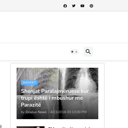
SHENDET
Shenjat Paralajmëruese kur
trupi është i mbushur me
Parazitë
by
Oculus News
-
4/23/2016 03:13:00 PM
ë