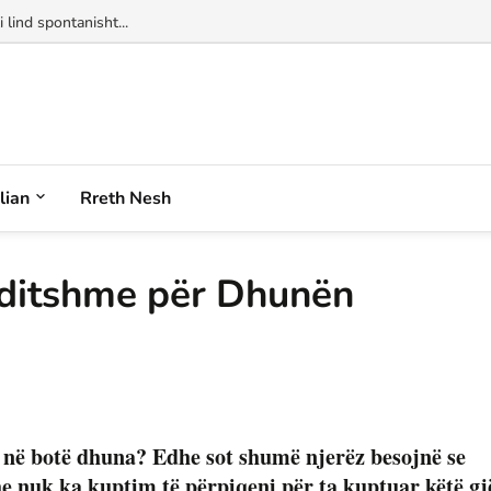
alian
Rreth Nesh
uditshme për Dhunën
 në botë dhuna? Edhe sot shumë njerëz besojnë se
he nuk ka kuptim të përpiqeni për ta kuptuar këtë gj