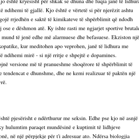
o është kryesisht për shkak se dhuna dhe fuqia janë të lidhur
ë ndihemi të gjallë. Kjo është e vërtetë si për njerëzit ashtu
egojë rrjedhën e saktë të kimikateve të shpërblimit që ndodh
 ose e dëshmon atë. Ky ishte rasti me ngjarjet sportive brutal
et mund të jenë edhe më alarmuese dhe befasuese. Ekziston nj
ikopatike, kur meditohen apo veprohen, janë të lidhura me
të ndihemi mirë - si një rritje e shpejtë e dopamines.
tojnë versione më të pranueshme shoqërore të shpërblimit të
he tendencat e dhunshme, dhe ne kemi realizuar të paktën një
rë.
shtë pjesërisht e ndërthurur me seksin. Edhe pse kjo në asnjë
ky hulumtim paraqet mundësinë e kuptimit të lidhjeve
onë, në një përpjekje për t'i adresuar ato. Ndërsa biologjia