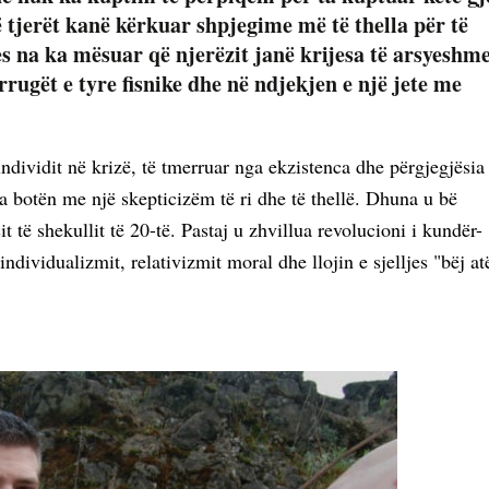
ë tjerët kanë kërkuar shpjegime më të thella për të
es na ka mësuar që njerëzit janë krijesa të arsyeshm
rugët e tyre fisnike dhe në ndjekjen e një jete me
individit në krizë, të tmerruar nga ekzistenca dhe përgjegjësia
a botën me një skepticizëm të ri dhe të thellë. Dhuna u bë
it të shekullit të 20-të. Pastaj u zhvillua revolucioni i kundër-
individualizmit, relativizmit moral dhe llojin e sjelljes "bëj at