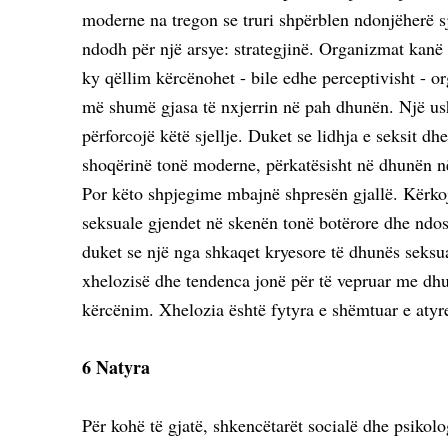
moderne na tregon se truri shpërblen ndonjëherë sj
ndodh për një arsye: strategjinë. Organizmat kanë d
ky qëllim kërcënohet - bile edhe perceptivisht - 
më shumë gjasa të nxjerrin në pah dhunën. Një ush
përforcojë këtë sjellje. Duket se lidhja e seksit 
shoqërinë tonë moderne, përkatësisht në dhunën në 
Por këto shpjegime mbajnë shpresën gjallë. Kërkoj
seksuale gjendet në skenën tonë botërore dhe ndosh
duket se një nga shkaqet kryesore të dhunës seksua
xhelozisë dhe tendenca jonë për të vepruar me dh
kërcënim. Xhelozia është fytyra e shëmtuar e atyr
6 Natyra
Për kohë të gjatë, shkencëtarët socialë dhe psiko