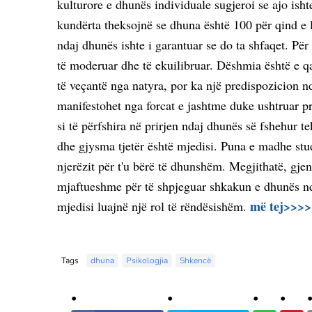
kulturore e dhunës individuale sugjeroi se ajo isht
kundërta theksojnë se dhuna është 100 për qind e l
ndaj dhunës ishte i garantuar se do ta shfaqet. Pë
të moderuar dhe të ekuilibruar. Dëshmia është e q
të veçantë nga natyra, por ka një predispozicion n
manifestohet nga forcat e jashtme duke ushtruar p
si të përfshira në prirjen ndaj dhunës së fshehur te
dhe gjysma tjetër është mjedisi. Puna e madhe stu
njerëzit për t'u bërë të dhunshëm. Megjithatë, gje
mjaftueshme për të shpjeguar shkakun e dhunës nd
më tej>>>
mjedisi luajnë një rol të rëndësishëm.
Tags
dhuna
Psikologjia
Shkencë