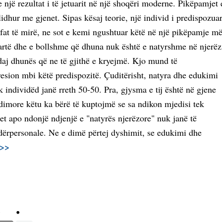
e një rezultat i të jetuarit në një shoqëri moderne. Pikëpamjet 
idhur me gjenet. Sipas kësaj teorie, një individ i predispozua
r fat të mirë, ne sot e kemi ngushtuar këtë në një pikëpamje m
artë dhe e bollshme që dhuna nuk është e natyrshme në njerëz
daj dhunës që ne të gjithë e kryejmë. Kjo mund të
resion mbi këtë predispozitë. Çuditërisht, natyra dhe edukimi
k individëd janë rreth 50-50. Pra, gjysma e tij është në gjene
dimore këtu ka bërë të kuptojmë se sa ndikon mjedisi tek
net apo ndonjë ndjenjë e "natyrës njerëzore" nuk janë të
ërpersonale. Ne e dimë përtej dyshimit, se edukimi dhe
>>>