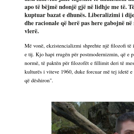
apo të bëjmë ndonjë gjë në lidhje me të. T
kuptuar bazat e dhunës. Liberalizimi i dij
dhe racionale që herë pas here gabojnë në r
vlerë.
Më vonë, ekzistencializmi shprehte një filozofi të 
e tij. Kjo hapi rrugën për postmodernizmin, që e p
normë, të paktën për filozofët e fillimit deri të mes
kulturës i viteve 1960, duke forcuar më tej idetë e 
që dëshiron".