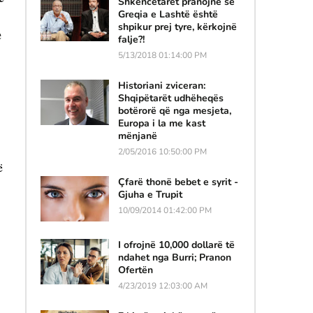
Shkencëtarët pranojnë se
Greqia e Lashtë është
shpikur prej tyre, kërkojnë
e
falje?!
5/13/2018 01:14:00 PM
Historiani zviceran:
Shqipëtarët udhëheqës
botërorë që nga mesjeta,
Europa i la me kast
mënjanë
2/05/2016 10:50:00 PM
ë
Çfarë thonë bebet e syrit -
Gjuha e Trupit
10/09/2014 01:42:00 PM
I ofrojnë 10,000 dollarë të
ndahet nga Burri; Pranon
Ofertën
4/23/2019 12:03:00 AM