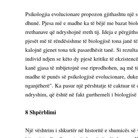
Psikologjia evolucionare propozon gjithashtu një sa
dhunë. Pjesa më e madhe ka të bëjë me bazat biologji
rrethanave që ndryshojnë rreth tij. Ideja e përgji
pjesët më të rëndësishme të biologjisë tona janë të
kalojnë gjenet tona tek pasardhësit tanë. Si rezult
individ ndjen se këto dy pjesë kritike të ekzisten
kanë gjasa të mbijetojnë ose riprodhohen, aq më t
madhe të punës së psikologjisë evolucionare, duke
nganjëherë". Ka pasur një përshtatje të caktuar të
ndryshim, që është në fakt gurthemeli i biologjisë
8 Shpërblimi
Një vështrim i shkurtër në historitë e shumicës së 