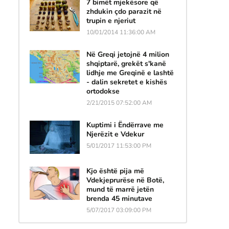
7 bimët mjekësore që
zhdukin çdo parazit në
trupin e njeriut
10/01/2014 11:36:00 AM
Në Greqi jetojnë 4 milion
shqiptarë, grekët s'kanë
lidhje me Greqinë e lashtë
- dalin sekretet e kishës
ortodokse
2/21/2015 07:52:00 AM
Kuptimi i Ëndërrave me
Njerëzit e Vdekur
5/01/2017 11:53:00 PM
Kjo është pija më
Vdekjeprurëse në Botë,
mund të marrë jetën
brenda 45 minutave
5/07/2017 03:09:00 PM