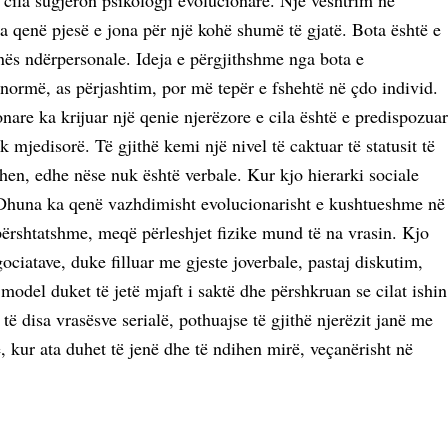
cila sugjeron psikologji evolucionare. Një vështrim në
 ka qenë pjesë e jona për një kohë shumë të gjatë. Bota është e
ës ndërpersonale. Ideja e përgjithshme nga bota e
 normë, as përjashtim, por më tepër e fshehtë në çdo individ.
are ka krijuar një qenie njerëzore e cila është e predispozuar
 mjedisorë. Të gjithë kemi një nivel të caktuar të statusit të
en, edhe nëse nuk është verbale. Kur kjo hierarki sociale
. Dhuna ka qenë vazhdimisht evolucionarisht e kushtueshme në
përshtatshme, meqë përleshjet fizike mund të na vrasin. Kjo
ociatave, duke filluar me gjeste joverbale, pastaj diskutim,
odel duket të jetë mjaft i saktë dhe përshkruan se cilat ishin
ë disa vrasësve serialë, pothuajse të gjithë njerëzit janë me
 kur ata duhet të jenë dhe të ndihen mirë, veçanërisht në