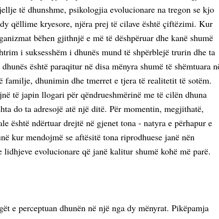
ellje të dhunshme, psikologjia evolucionare na tregon se kjo
y qëllime kryesore, njëra prej të cilave është çiftëzimi. Kur
organizmat bëhen gjithnjë e më të dëshpëruar dhe kanë shumë
trim i suksesshëm i dhunës mund të shpërblejë trurin dhe ta
dhe dhunës është paraqitur në disa mënyra shumë të shëmtuara n
familje, dhunimin dhe tmerret e tjera të realitetit të sotëm.
në të japin llogari për qëndrueshmërinë me të cilën dhuna
ta do ta adresojë atë një ditë. Për momentin, megjithatë,
le është ndërtuar drejtë në gjenet tona - natyra e përhapur e
unë kur mendojmë se aftësitë tona riprodhuese janë nën
e lidhjeve evolucionare që janë kalitur shumë kohë më parë.
logët e perceptuan dhunën në një nga dy mënyrat. Pikëpamja