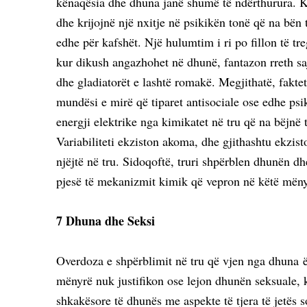
kënaqësia dhe dhuna janë shumë të ndërthurura. Kj
dhe krijojnë një nxitje në psikikën tonë që na bën t
edhe për kafshët. Një hulumtim i ri po fillon të tr
kur dikush angazhohet në dhunë, fantazon rreth saj
dhe gladiatorët e lashtë romakë. Megjithatë, fakt
mundësi e mirë që tiparet antisociale ose edhe ps
energji elektrike nga kimikatet në tru që na bëjnë 
Variabiliteti ekziston akoma, dhe gjithashtu ekzis
njëjtë në tru. Sidoqoftë, truri shpërblen dhunën d
pjesë të mekanizmit kimik që vepron në këtë mëny
7 Dhuna dhe Seksi
Overdoza e shpërblimit në tru që vjen nga dhuna ë
mënyrë nuk justifikon ose lejon dhunën seksuale, 
shkakësore të dhunës me aspekte të tjera të jetës s