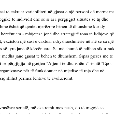
si të caktuar variabiliteti në gjasat e një personi që merret m
ke të individit dhe se si ai i përgjigjet situatës së tij dhe
thshme është që qeniet njerëzore bëhen të dhunshme kur dy
 kërcënuara - mbijetesa jonë dhe strategjitë tona të lidhjeve që
at, ekziston një sasi e caktuar ndryshueshmërie në atë se sa një
cës së tyre janë të kërcënuara. Sa më shumë të ndihen sikur nu
ë mëdha janë gjasat të bëhen të dhunshëm. Sipas pjesës më të
t se përgjigjja në pyetjen "A jemi të dhunshëm?" është "Epo,
 organizmave për të funksionuar në mjedise të reja dhe në
 siç shihet përmes lenteve të evolucionit.
vrasësve serialë, më ekstremit mes nesh, do të tregojë se