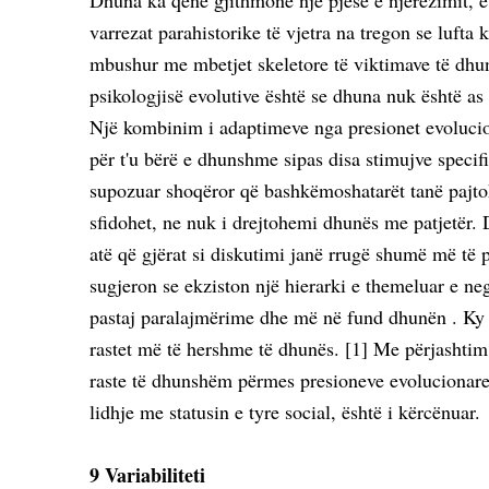
Dhuna ka qenë gjithmonë një pjesë e njerëzimit, e 
varrezat parahistorike të vjetra na tregon se lufta
mbushur me mbetjet skeletore të viktimave të dhun
psikologjisë evolutive është se dhuna nuk është as
Një kombinim i adaptimeve nga presionet evolucion
për t'u bërë e dhunshme sipas disa stimujve specifik
supozuar shoqëror që bashkëmoshatarët tanë pajtoh
sfidohet, ne nuk i drejtohemi dhunës me patjetër
atë që gjërat si diskutimi janë rrugë shumë më të 
sugjeron se ekziston një hierarki e themeluar e neg
pastaj paralajmërime dhe më në fund dhunën . Ky m
rastet më të hershme të dhunës. [1] Me përjashtim t
raste të dhunshëm përmes presioneve evolucionare,
lidhje me statusin e tyre social, është i kërcënuar.
9 Variabiliteti