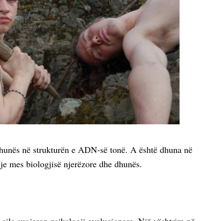
 dhunës në strukturën e ADN-së tonë. A është dhuna në
je mes biologjisë njerëzore dhe dhunës.