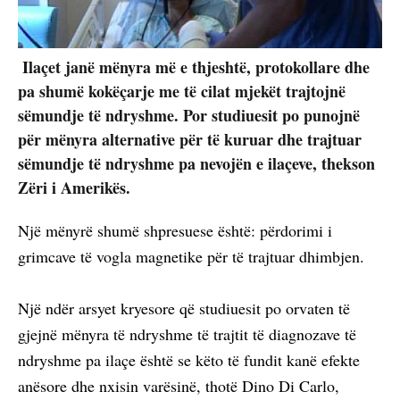
Ilaçet janë mënyra më e thjeshtë, protokollare dhe
pa shumë kokëçarje me të cilat mjekët trajtojnë
sëmundje të ndryshme. Por studiuesit po punojnë
për mënyra alternative për të kuruar dhe trajtuar
sëmundje të ndryshme pa nevojën e ilaçeve, thekson
Zëri i Amerikës.
Një mënyrë shumë shpresuese është: përdorimi i
grimcave të vogla magnetike për të trajtuar dhimbjen.
Një ndër arsyet kryesore që studiuesit po orvaten të
gjejnë mënyra të ndryshme të trajtit të diagnozave të
ndryshme pa ilaçe është se këto të fundit kanë efekte
anësore dhe nxisin varësinë, thotë Dino Di Carlo,