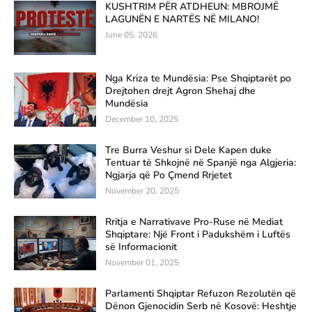
KUSHTRIM PËR ATDHEUN: MBROJMË
LAGUNËN E NARTËS NË MILANO!
June 05, 2026
Nga Kriza te Mundësia: Pse Shqiptarët po
Drejtohen drejt Agron Shehaj dhe
Mundësia
December 10, 2025
Tre Burra Veshur si Dele Kapen duke
Tentuar të Shkojnë në Spanjë nga Algjeria:
Ngjarja që Po Çmend Rrjetet
November 20, 2025
Rritja e Narrativave Pro-Ruse në Mediat
Shqiptare: Një Front i Padukshëm i Luftës
së Informacionit
November 01, 2025
Parlamenti Shqiptar Refuzon Rezolutën që
Dënon Gjenocidin Serb në Kosovë: Heshtje