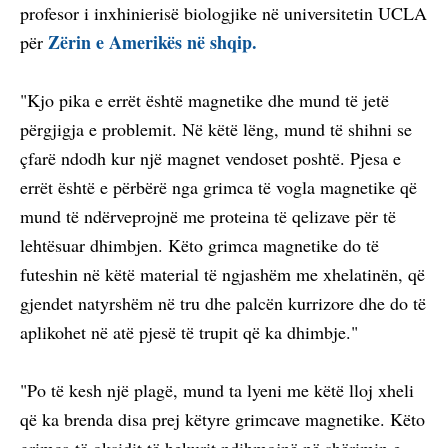
profesor i inxhinierisë biologjike në universitetin UCLA
Zërin e Amerikës në shqip.
për
"Kjo pika e errët është magnetike dhe mund të jetë
përgjigja e problemit. Në këtë lëng, mund të shihni se
çfarë ndodh kur një magnet vendoset poshtë. Pjesa e
errët është e përbërë nga grimca të vogla magnetike që
mund të ndërveprojnë me proteina të qelizave për të
lehtësuar dhimbjen. Këto grimca magnetike do të
futeshin në këtë material të ngjashëm me xhelatinën, që
gjendet natyrshëm në tru dhe palcën kurrizore dhe do të
aplikohet në atë pjesë të trupit që ka dhimbje."
"Po të kesh një plagë, mund ta lyeni me këtë lloj xheli
që ka brenda disa prej këtyre grimcave magnetike. Këto