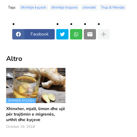
Tags
dhimbje kyçesh
dhimbje trupore
shendet
Trup & Mendje
Facebook
Altro
DHIMBJE KYÇESH
Xhinxher, mjalt, limon dhe ujë
për trajtimin e migrenës,
urthit dhe kyçeve
October 19, 2018