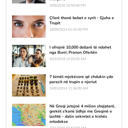
2/05/2016 10:50:00 PM
Çfarë thonë bebet e syrit - Gjuha e
Trupit
10/09/2014 01:42:00 PM
I ofrojnë 10,000 dollarë të ndahet
nga Burri; Pranon Ofertën
4/23/2019 12:03:00 AM
7 bimët mjekësore që zhdukin çdo
parazit në trupin e njeriut
10/01/2014 11:36:00 AM
Në Greqi jetojnë 4 milion shqiptarë,
grekët s'kanë lidhje me Greqinë e
lashtë - dalin sekretet e kishës
ortodokse
2/21/2015 07:52:00 AM