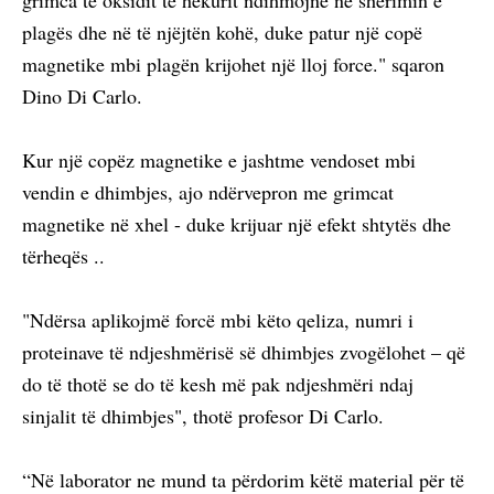
grimca të oksidit të hekurit ndihmojnë në shërimin e
plagës dhe në të njëjtën kohë, duke patur një copë
magnetike mbi plagën krijohet një lloj force." sqaron
Dino Di Carlo.
Kur një copëz magnetike e jashtme vendoset mbi
vendin e dhimbjes, ajo ndërvepron me grimcat
magnetike në xhel - duke krijuar një efekt shtytës dhe
tërheqës ..
"Ndërsa aplikojmë forcë mbi këto qeliza, numri i
proteinave të ndjeshmërisë së dhimbjes zvogëlohet – që
do të thotë se do të kesh më pak ndjeshmëri ndaj
sinjalit të dhimbjes", thotë profesor Di Carlo.
“Në laborator ne mund ta përdorim këtë material për të