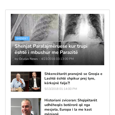
SHENDET
Shenjat Paralajmëruese kur trupi
është i mbushur me Parazitë
by
Oculus News
-
4/23/2016 03:13:00 PM
Shkencëtarët pranojnë se Greqia e
Lashtë është shpikur prej tyre,
kërkojnë falje?!
5/13/2018 01:14:00 PM
Historiani zviceran: Shqipëtarët
udhëheqës botërorë që nga
mesjeta, Europa i la me kast
mënjanë