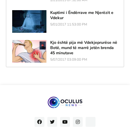
Kuptimi i Ëndërrave me Njerëzit e
Vdekur
5/01/2017 11:53:00 PM
Kjo është pija më Vdekjeprurëse në
Botë, mund të marrë jetën brenda
45 minutave
5/07/2017 03:09:00 PM