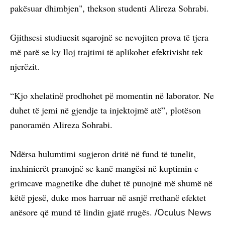
pakësuar dhimbjen", thekson studenti Alireza Sohrabi.
Gjithsesi studiuesit sqarojnë se nevojiten prova të tjera
më parë se ky lloj trajtimi të aplikohet efektivisht tek
njerëzit.
“Kjo xhelatinë prodhohet pë momentin në laborator. Ne
duhet të jemi në gjendje ta injektojmë atë”, plotëson
panoramën Alireza Sohrabi.
Ndërsa hulumtimi sugjeron dritë në fund të tunelit,
inxhinierët pranojnë se kanë mangësi në kuptimin e
grimcave magnetike dhe duhet të punojnë më shumë në
këtë pjesë, duke mos harruar në asnjë rrethanë efektet
anësore që mund të lindin gjatë rrugës.
/Oculus News