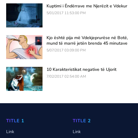
Kuptimi i Ëndërrave me Njerëzit e Vdekur
5/01/2017 11:53:00 PM
Kjo është pija më Vdekjeprurëse në Botë,
mund të marrë jetën brenda 45 minutave
5/07/2017 03:09:00 PM
10 Karakteristikat negative të Ujorit
7/02/2017 02:54:00 AM
TITLE 1
TITLE 2
Link
Link