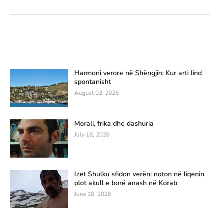
Harmoni verore në Shëngjin: Kur arti lind
spontanisht
August 03, 2026
Morali, frika dhe dashuria
July 18, 2026
Izet Shulku sfidon verën: noton në liqenin
plot akull e borë anash në Korab
June 10, 2026