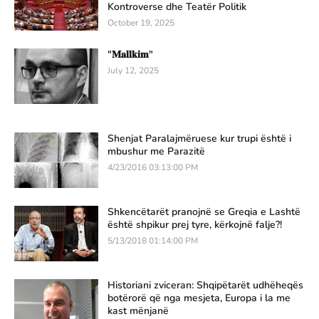
Kontroverse dhe Teatër Politik
October 19, 2025
"𝐌𝐚𝐥𝐥𝐤𝐢𝐦"
July 12, 2025
Shenjat Paralajmëruese kur trupi është i
mbushur me Parazitë
4/23/2016 03:13:00 PM
Shkencëtarët pranojnë se Greqia e Lashtë
është shpikur prej tyre, kërkojnë falje?!
5/13/2018 01:14:00 PM
Historiani zviceran: Shqipëtarët udhëheqës
botërorë që nga mesjeta, Europa i la me
kast mënjanë