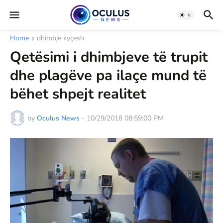
Home
dhimbje kyçesh
Qetësimi i dhimbjeve të trupit
dhe plagëve pa ilaçe mund të
bëhet shpejt realitet
by
Oculus News
-
10/29/2018 08:59:00 PM