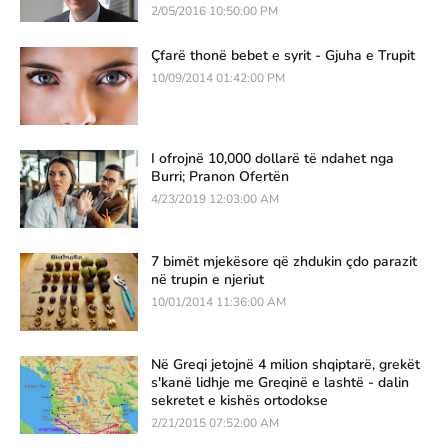
2/05/2016 10:50:00 PM
Çfarë thonë bebet e syrit - Gjuha e Trupit
10/09/2014 01:42:00 PM
I ofrojnë 10,000 dollarë të ndahet nga
Burri; Pranon Ofertën
4/23/2019 12:03:00 AM
7 bimët mjekësore që zhdukin çdo parazit
në trupin e njeriut
10/01/2014 11:36:00 AM
Në Greqi jetojnë 4 milion shqiptarë, grekët
s'kanë lidhje me Greqinë e lashtë - dalin
sekretet e kishës ortodokse
2/21/2015 07:52:00 AM