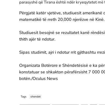
parasyshë që Tirana është ndër kryeqytetet më t
Përgjatë katër vjetëve, studiuesit amerikanë
matematikë të rreth 20,000 njerëzve në Kinë.
Studiuesit besojnë se rezultatet kanë rëndës
thith ajër të ndotur.
Sipas studimit, ajri i ndotur rrit gjithashtu rr
Organizata Botërore e Shëndetësisë e ka për
konstatuar se shkakton përafërsisht 7 000 0
botën./Oculus News
Tags
shendet