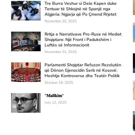
Tre Burra Veshur si Dele Kapen duke
Tentuar të Shkojnë në Spanjë nga
Algjeria: Ngjarja që Po Çmend Rrjetet
November 20, 2025
Rritja e Narrativave Pro-Ruse në Mediat
Shqiptare: Një Front i Padukshëm i
Luftës së Informacionit
November 01, 2025
Parlamenti Shqiptar Refuzon Rezolutën
që Dënon Gjenocidin Serb në Kosovë:
Heshtje Kontroverse dhe Teatër Politik
October 19, 2025
"𝐌𝐚𝐥𝐥𝐤𝐢𝐦"
July 12, 2025