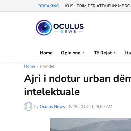
BREAKING
KUSHTRIM PËR ATDHEUN: MBROJM
Home
Opinione
Të Rejat
It
Home
shendet
Ajri i ndotur urban dëm
intelektuale
by
Oculus News
-
8/28/2018 11:49:00 AM