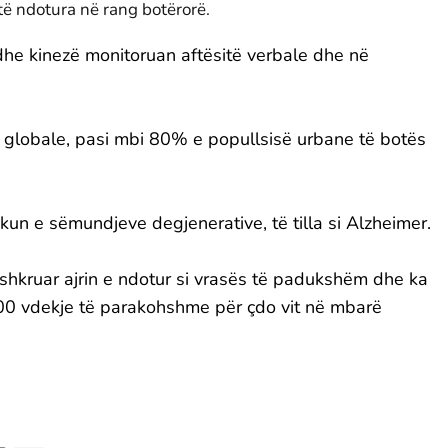
ë ndotura në rang botërorë.
 dhe kinezë monitoruan aftësitë verbale dhe në
i globale, pasi mbi 80% e popullsisë urbane të botës
ezikun e sëmundjeve degjenerative, të tilla si Alzheimer.
shkruar ajrin e ndotur si vrasës të padukshëm dhe ka
00 vdekje të parakohshme për çdo vit në mbarë