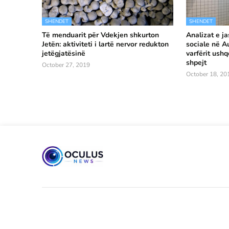
SHENDET
SHENDET
Të menduarit për Vdekjen shkurton
Analizat e ja
Jetën: aktiviteti i lartë nervor redukton
sociale në Au
jetëgjatësinë
varfërit ush
shpejt
October 27, 2019
October 18, 20