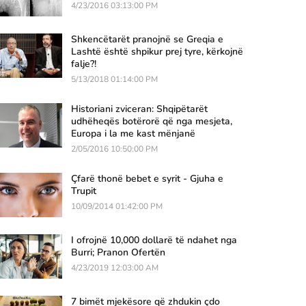
4/23/2016 03:13:00 PM
Shkencëtarët pranojnë se Greqia e
Lashtë është shpikur prej tyre, kërkojnë
falje?!
5/13/2018 01:14:00 PM
Historiani zviceran: Shqipëtarët
udhëheqës botërorë që nga mesjeta,
Europa i la me kast mënjanë
2/05/2016 10:50:00 PM
Çfarë thonë bebet e syrit - Gjuha e
Trupit
10/09/2014 01:42:00 PM
I ofrojnë 10,000 dollarë të ndahet nga
Burri; Pranon Ofertën
4/23/2019 12:03:00 AM
7 bimët mjekësore që zhdukin çdo