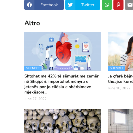
Facebook
Twitter
Altro
SHENDET
SHENDET
Shtohet me 42% të sëmurët me zemër
Ja çfarë bëj
në Shqipëri; importohet mënyra e
thuajse kurr
jetesës por jo cilësia e shërbimeve
June 10, 2022
mjekësore...
June 27, 2022