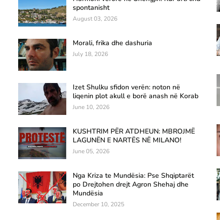
spontanisht
August 03, 2026
Morali, frika dhe dashuria
July 18, 2026
Izet Shulku sfidon verën: noton në
liqenin plot akull e borë anash në Korab
June 10, 2026
KUSHTRIM PËR ATDHEUN: MBROJMË
LAGUNËN E NARTËS NË MILANO!
June 05, 2026
Nga Kriza te Mundësia: Pse Shqiptarët
po Drejtohen drejt Agron Shehaj dhe
Mundësia
December 10, 2025