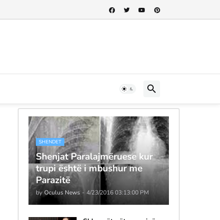
SHENDET
Shenjat Paralajmëruese kur
trupi është i mbushur me
Parazitë
by
Oculus News
-
4/23/2016 03:13:00 PM