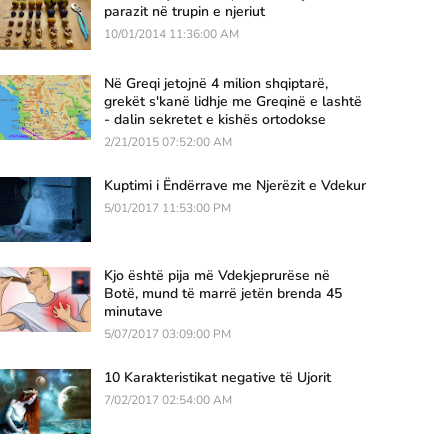
parazit në trupin e njeriut
10/01/2014 11:36:00 AM
Në Greqi jetojnë 4 milion shqiptarë,
grekët s'kanë lidhje me Greqinë e lashtë
- dalin sekretet e kishës ortodokse
2/21/2015 07:52:00 AM
Kuptimi i Ëndërrave me Njerëzit e Vdekur
5/01/2017 11:53:00 PM
Kjo është pija më Vdekjeprurëse në
Botë, mund të marrë jetën brenda 45
minutave
5/07/2017 03:09:00 PM
10 Karakteristikat negative të Ujorit
7/02/2017 02:54:00 AM