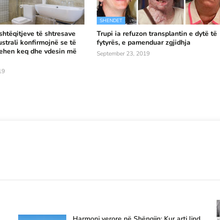
SHENDET
shtëqitjeve të shtresave
Trupi ia refuzon transplantin e dytë të
strali konfirmojnë se të
fytyrës, e pamenduar zgjidhja
qehen keq dhe vdesin më
September 23, 2019
19
Harmoni verore në Shëngjin: Kur arti lind