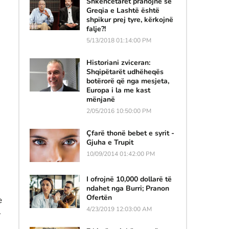
Shkencëtarët pranojnë se
Greqia e Lashtë është
shpikur prej tyre, kërkojnë
falje?!
5/13/2018 01:14:00 PM
Historiani zviceran:
Shqipëtarët udhëheqës
botërorë që nga mesjeta,
Europa i la me kast
mënjanë
2/05/2016 10:50:00 PM
Çfarë thonë bebet e syrit -
Gjuha e Trupit
10/09/2014 01:42:00 PM
I ofrojnë 10,000 dollarë të
ndahet nga Burri; Pranon
Ofertën
e
4/23/2019 12:03:00 AM
.