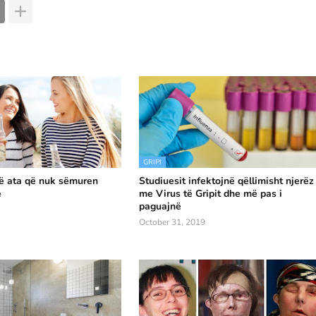
GRIPI
në ata që nuk sëmuren
Studiuesit infektojnë qëllimisht njerëz
ë
me Virus të Gripit dhe më pas i
paguajnë
October 31, 2019