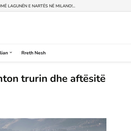
Ë LAGUNËN E NARTËS NË MILANO!...
alian
Rreth Nesh
ton trurin dhe aftësitë