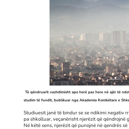
Të qëndruarit vazhdimisht apo herë pas here në ajër të ndo
studim të fundit, bublikuar nga Akademia Kombëtare e Sh
Studiuesit janë të bindur se se ndikimi negativ 
pa shkolluar, veçanërisht njerëzit që qëndrojnë
Në këtë sens, njerëzit që punojnë në qendrës së 