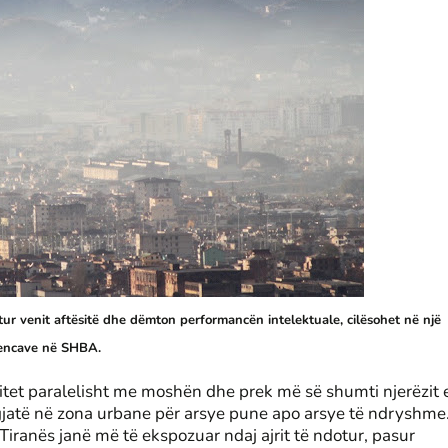
tur venit aftësitë dhe dëmton performancën intelektuale, cilësohet në një
kencave në SHBA.
rritet paralelisht me moshën dhe prek më së shumti njerëzit 
 gjatë në zona urbane për arsye pune apo arsye të ndryshme
Tiranës janë më të ekspozuar ndaj ajrit të ndotur, pasur