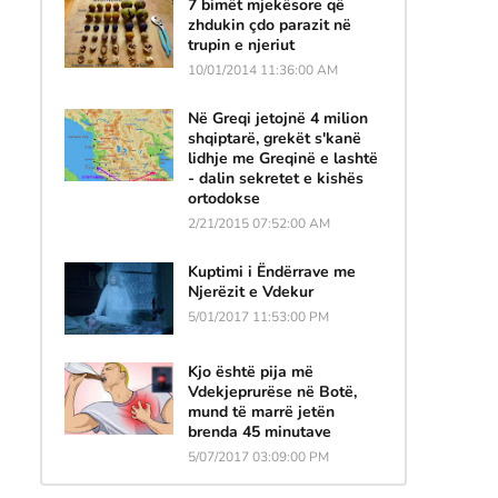
7 bimët mjekësore që
zhdukin çdo parazit në
trupin e njeriut
10/01/2014 11:36:00 AM
Në Greqi jetojnë 4 milion
shqiptarë, grekët s'kanë
lidhje me Greqinë e lashtë
- dalin sekretet e kishës
ortodokse
2/21/2015 07:52:00 AM
Kuptimi i Ëndërrave me
Njerëzit e Vdekur
5/01/2017 11:53:00 PM
Kjo është pija më
Vdekjeprurëse në Botë,
mund të marrë jetën
brenda 45 minutave
5/07/2017 03:09:00 PM