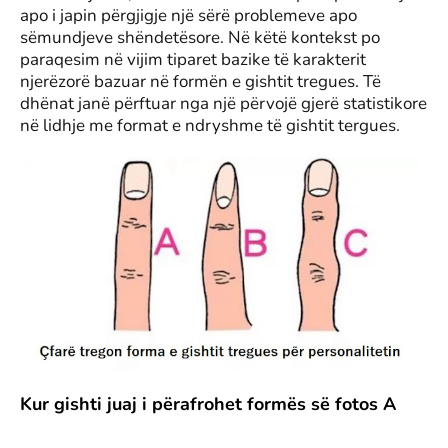
apo i japin përgjigje një sërë problemeve apo
sëmundjeve shëndetësore. Në këtë kontekst po
paraqesim në vijim tiparet bazike të karakterit
njerëzorë bazuar në formën e gishtit tregues. Të
dhënat janë përftuar nga një përvojë gjerë statistikore
në lidhje me format e ndryshme të gishtit tergues.
Kur gishti juaj i përafrohet formës së fotos A