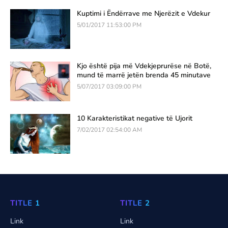
Kuptimi i Ëndërrave me Njerëzit e Vdekur
5/01/2017 11:53:00 PM
Kjo është pija më Vdekjeprurëse në Botë,
mund të marrë jetën brenda 45 minutave
5/07/2017 03:09:00 PM
10 Karakteristikat negative të Ujorit
7/02/2017 02:54:00 AM
TITLE 1
TITLE 2
Link
Link