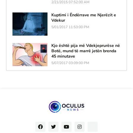
2/21/2015 07:52:00 AM
Kuptimi i Ëndërrave me Njerëzit e
Vdekur
5/01/2017 11:53:00 PM
Kjo është pija më Vdekjeprurëse në
Botë, mund të marrë jetën brenda
45 minutave
5/07/2017 03:09:00 PM