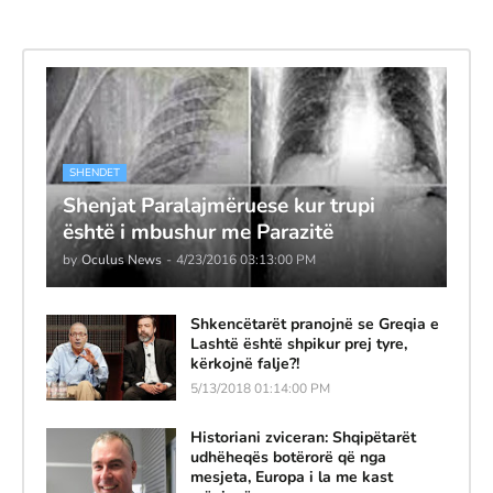
SHENDET
Shenjat Paralajmëruese kur trupi
është i mbushur me Parazitë
by
Oculus News
-
4/23/2016 03:13:00 PM
Shkencëtarët pranojnë se Greqia e
Lashtë është shpikur prej tyre,
kërkojnë falje?!
5/13/2018 01:14:00 PM
Historiani zviceran: Shqipëtarët
udhëheqës botërorë që nga
mesjeta, Europa i la me kast