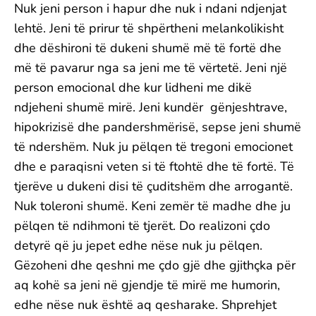
Nuk jeni person i hapur dhe nuk i ndani ndjenjat
lehtë. Jeni të prirur të shpërtheni melankolikisht
dhe dëshironi të dukeni shumë më të fortë dhe
më të pavarur nga sa jeni me të vërtetë. Jeni një
person emocional dhe kur lidheni me dikë
ndjeheni shumë mirë. Jeni kundër gënjeshtrave,
hipokrizisë dhe pandershmërisë, sepse jeni shumë
të ndershëm. Nuk ju pëlqen të tregoni emocionet
dhe e paraqisni veten si të ftohtë dhe të fortë. Të
tjerëve u dukeni disi të çuditshëm dhe arrogantë.
Nuk toleroni shumë. Keni zemër të madhe dhe ju
pëlqen të ndihmoni të tjerët. Do realizoni çdo
detyrë që ju jepet edhe nëse nuk ju pëlqen.
Gëzoheni dhe qeshni me çdo gjë dhe gjithçka për
aq kohë sa jeni në gjendje të mirë me humorin,
edhe nëse nuk është aq qesharake. Shprehjet