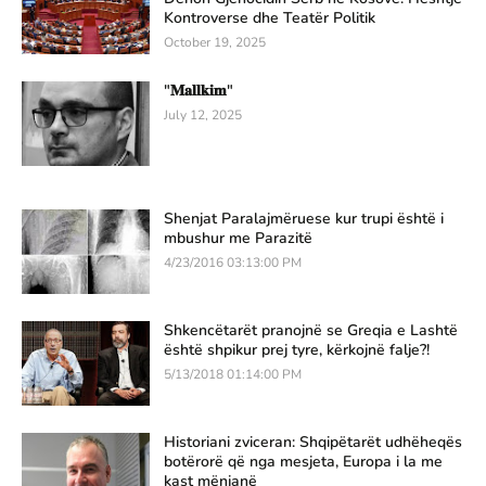
Kontroverse dhe Teatër Politik
October 19, 2025
"𝐌𝐚𝐥𝐥𝐤𝐢𝐦"
July 12, 2025
Shenjat Paralajmëruese kur trupi është i
mbushur me Parazitë
4/23/2016 03:13:00 PM
Shkencëtarët pranojnë se Greqia e Lashtë
është shpikur prej tyre, kërkojnë falje?!
5/13/2018 01:14:00 PM
Historiani zviceran: Shqipëtarët udhëheqës
botërorë që nga mesjeta, Europa i la me
kast mënjanë