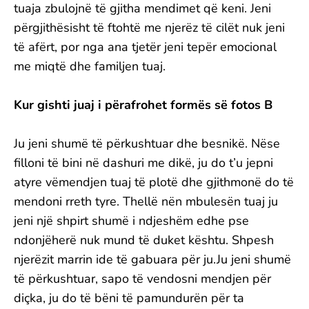
tuaja zbulojnë të gjitha mendimet që keni. Jeni
përgjithësisht të ftohtë me njerëz të cilët nuk jeni
të afërt, por nga ana tjetër jeni tepër emocional
me miqtë dhe familjen tuaj.
Kur gishti juaj i përafrohet formës së fotos B
Ju jeni shumë të përkushtuar dhe besnikë. Nëse
filloni të bini në dashuri me dikë, ju do t’u jepni
atyre vëmendjen tuaj të plotë dhe gjithmonë do të
mendoni rreth tyre. Thellë nën mbulesën tuaj ju
jeni një shpirt shumë i ndjeshëm edhe pse
ndonjëherë nuk mund të duket kështu. Shpesh
njerëzit marrin ide të gabuara për ju.Ju jeni shumë
të përkushtuar, sapo të vendosni mendjen për
diçka, ju do të bëni të pamundurën për ta