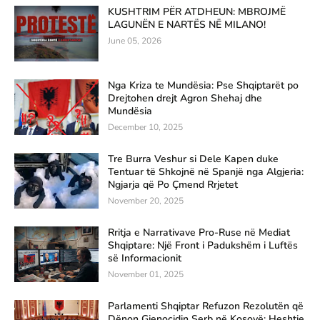
KUSHTRIM PËR ATDHEUN: MBROJMË
LAGUNËN E NARTËS NË MILANO!
June 05, 2026
Nga Kriza te Mundësia: Pse Shqiptarët po
Drejtohen drejt Agron Shehaj dhe
Mundësia
December 10, 2025
Tre Burra Veshur si Dele Kapen duke
Tentuar të Shkojnë në Spanjë nga Algjeria:
Ngjarja që Po Çmend Rrjetet
November 20, 2025
Rritja e Narrativave Pro-Ruse në Mediat
Shqiptare: Një Front i Padukshëm i Luftës
së Informacionit
November 01, 2025
Parlamenti Shqiptar Refuzon Rezolutën që
Dënon Gjenocidin Serb në Kosovë: Heshtje