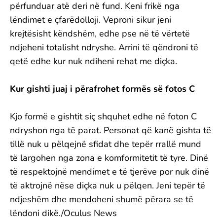
përfunduar atë deri në fund. Keni frikë nga
lëndimet e çfarëdolloji. Veproni sikur jeni
krejtësisht këndshëm, edhe pse në të vërtetë
ndjeheni totalisht ndryshe. Arrini të qëndroni të
qetë edhe kur nuk ndiheni rehat me diçka.
Kur gishti juaj i përafrohet formës së fotos C
Kjo formë e gishtit siç shquhet edhe në foton C
ndryshon nga të parat. Personat që kanë gishta të
tillë nuk u pëlqejnë sfidat dhe tepër rrallë mund
të largohen nga zona e komformitetit të tyre. Dinë
të respektojnë mendimet e të tjerëve por nuk dinë
të aktrojnë nëse diçka nuk u pëlqen. Jeni tepër të
ndjeshëm dhe mendoheni shumë përara se të
lëndoni dikë./Oculus News