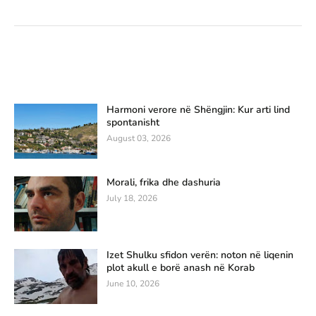
Harmoni verore në Shëngjin: Kur arti lind
spontanisht
August 03, 2026
Morali, frika dhe dashuria
July 18, 2026
Izet Shulku sfidon verën: noton në liqenin
plot akull e borë anash në Korab
June 10, 2026