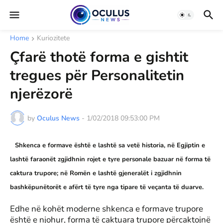
Home
Kuriozitete
Çfarë thotë forma e gishtit
tregues për Personalitetin
njerëzorë
by
Oculus News
-
1/02/2018 09:53:00 PM
Shkenca e formave është e lashtë sa vetë historia, në Egjiptin e
lashtë faraonët zgjidhnin rojet e tyre personale bazuar në forma të
caktura trupore; në Romën e lashtë gjeneralët i zgjidhnin
bashkëpunëtorët e afërt të tyre nga tipare të veçanta të duarve.
Edhe në kohët moderne shkenca e formave trupore
është e njohur, forma të caktuara trupore përcaktojnë