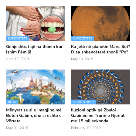
KURIOZITETE
KURIOZITETE
Gënjeshtrat që na thonin kur
Ka jetë në planetin Mars, Sot?
ishim Fëmijë
Disa shkencëtarë thonë "Po"
June 13, 2019
May 10, 2019
BOTA
ILUZION OPTIK
Mënyrat se si e imagjinojmë
Iluzioni optik që Zbuloi
Botën Gabim, dhe si është e
Gabimin në Trurin e Njeriut
Vërteta
me 15 milisekonda
May 01, 2019
February 19, 2019