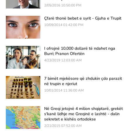
2/05/2016 10:50:00 PM
Çfarë thonë bebet e syrit - Gjuha e Trupit
10/09/2014 01:42:00 PM
I ofrojnë 10,000 dollarë të ndahet nga
Burri; Pranon Ofertën
4/23/2019 12:03:00 AM
7 bimët mjekësore që zhdukin çdo parazit
në trupin e njeriut
10/01/2014 11:36:00 AM
Në Greqi jetojnë 4 milion shqiptarë, grekët
s'kanë lidhje me Greqinë e lashtë - dalin
sekretet e kishës ortodokse
2/21/2015 07:52:00 AM