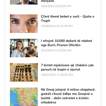
mënjanë
2/05/2016 10:50:00 PM
Çfarë thonë bebet e syrit - Gjuha e
Trupit
10/09/2014 01:42:00 PM
I ofrojnë 10,000 dollarë të ndahet
nga Burri; Pranon Ofertën
4/23/2019 12:03:00 AM
7 bimët mjekësore që zhdukin çdo
parazit në trupin e njeriut
10/01/2014 11:36:00 AM
Në Greqi jetojnë 4 milion shqiptarë,
grekët s'kanë lidhje me Greqinë e
lashtë - dalin sekretet e kishës
ortodokse