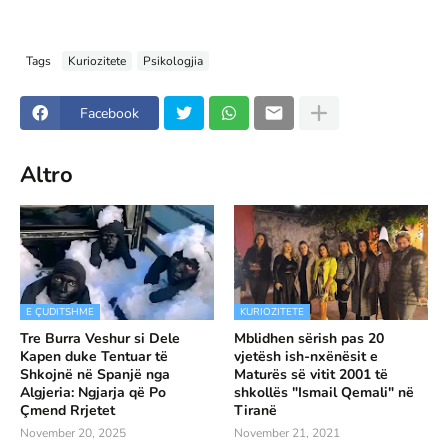
Tags
Kuriozitete
Psikologjia
Facebook
Altro
E ÇUDITSHME
KURIOZITETE
Tre Burra Veshur si Dele
Mblidhen sërish pas 20
Kapen duke Tentuar të
vjetësh ish-nxënësit e
Shkojnë në Spanjë nga
Maturës së vitit 2001 të
Algjeria: Ngjarja që Po
shkollës "Ismail Qemali" në
Çmend Rrjetet
Tiranë
November 20, 2025
November 21, 2021