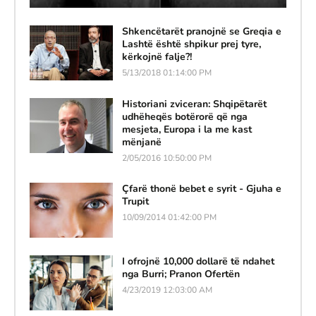
Shkencëtarët pranojnë se Greqia e
Lashtë është shpikur prej tyre,
kërkojnë falje?!
5/13/2018 01:14:00 PM
Historiani zviceran: Shqipëtarët
udhëheqës botërorë që nga
mesjeta, Europa i la me kast
mënjanë
2/05/2016 10:50:00 PM
Çfarë thonë bebet e syrit - Gjuha e
Trupit
10/09/2014 01:42:00 PM
I ofrojnë 10,000 dollarë të ndahet
nga Burri; Pranon Ofertën
4/23/2019 12:03:00 AM