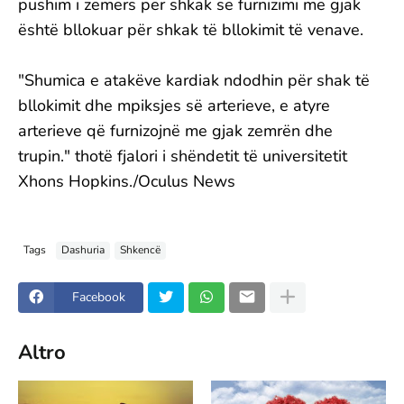
pushim i zemërs për shkak se furnizimi me gjak
është bllokuar për shkak të bllokimit të venave.
"Shumica e atakëve kardiak ndodhin për shak të
bllokimit dhe mpiksjes së arterieve, e atyre
arterieve që furnizojnë me gjak zemrën dhe
trupin." thotë fjalori i shëndetit të universitetit
Xhons Hopkins./Oculus News
Tags
Dashuria
Shkencë
Facebook
Altro