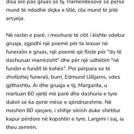
disa orë pas gruas së tij. Hamendësove se përse
mund të ndodhë diçka e tillë, cila mund të jetë
arsyeja.
Në rastin e parë, i moshurai të cilit i kishte vdekur
gruaja, zgjodhi një poemë për ta lexuar në
funeralin e gruas, një poemë që fliste për "dy të
dashuruar marrëzisht" dhe për një udhëtim "në
fundin e fundit të kohës". Por përpara se të
zhvillohej funerali, burri, Edmund Uilljams, vdes
gjithashtu. Ai dhe gruaja e tij, Margarita, u
martuan 60 vjetë më parë dhe dashuria e tyre
duket se ka qenë mëse e qëndrueshme. Në
moshën 80 vjeçare, i shihje sërish duke shëtitur
kapur përdore në kopshtin e tyre. Largimi i saj, ia
theu zemrën.