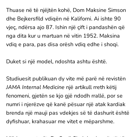
Thuase në të njëjtën kohë, Dom Maksine Simson
dhe Bejkersfild vdiqën në Kaliforni. Ai ishte 90
vjeç, ndërsa ajo 87. Ishin një çift i pandashën që
nga dita kur u martuan në vitin 1952. Maksina
vdiq e para, pas disa orësh vdiq edhe i shoqi.
Duket si një model, ndoshta ashtu është.
Studiuesit publikuan dy vite më parë në revistën
JAMA Internal Medicine
një artikull rreth këtij
fenomeni, gjetën se kjo gjë ndodh rrallë, por se
numri i njerëzve që kanë pësuar një atak kardiak
brenda një mauji pas vdekjes së të dashurit është
dyfishuar, krahasuar me vitet e mëparshme.