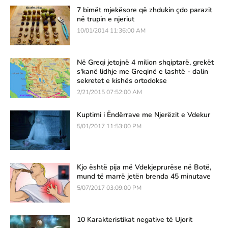
7 bimët mjekësore që zhdukin çdo parazit
në trupin e njeriut
10/01/2014 11:36:00 AM
Në Greqi jetojnë 4 milion shqiptarë, grekët
s'kanë lidhje me Greqinë e lashtë - dalin
sekretet e kishës ortodokse
2/21/2015 07:52:00 AM
Kuptimi i Ëndërrave me Njerëzit e Vdekur
5/01/2017 11:53:00 PM
Kjo është pija më Vdekjeprurëse në Botë,
mund të marrë jetën brenda 45 minutave
5/07/2017 03:09:00 PM
10 Karakteristikat negative të Ujorit