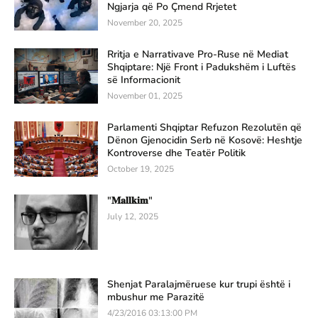
Ngjarja që Po Çmend Rrjetet
November 20, 2025
Rritja e Narrativave Pro-Ruse në Mediat
Shqiptare: Një Front i Padukshëm i Luftës
së Informacionit
November 01, 2025
Parlamenti Shqiptar Refuzon Rezolutën që
Dënon Gjenocidin Serb në Kosovë: Heshtje
Kontroverse dhe Teatër Politik
October 19, 2025
"𝐌𝐚𝐥𝐥𝐤𝐢𝐦"
July 12, 2025
Shenjat Paralajmëruese kur trupi është i
mbushur me Parazitë
4/23/2016 03:13:00 PM