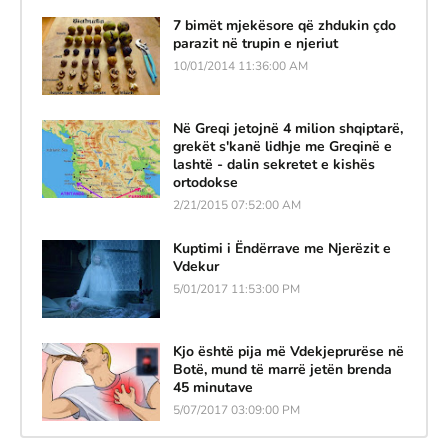
7 bimët mjekësore që zhdukin çdo
parazit në trupin e njeriut
10/01/2014 11:36:00 AM
Në Greqi jetojnë 4 milion shqiptarë,
grekët s'kanë lidhje me Greqinë e
lashtë - dalin sekretet e kishës
ortodokse
2/21/2015 07:52:00 AM
Kuptimi i Ëndërrave me Njerëzit e
Vdekur
5/01/2017 11:53:00 PM
Kjo është pija më Vdekjeprurëse në
Botë, mund të marrë jetën brenda
45 minutave
5/07/2017 03:09:00 PM