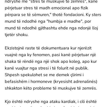
ndryshe me "stres të muskujve të zemrës", kanë
përjetuar stres të madh emocional apo fizik
përpara se të sëmuren," thotë fondacioni. Ky sters
mund të ndodhë nga "humbja e madhe", por
mund të ndodhë gjithashtu ehde nga ndonjë lloj
tjetër shoku.
Ekzistojnë raste të dokumentuara kur njerëzit
vuajnë nga ky fenomen, pasi kanë përjetuar një
shaka të rëndë nga një shok apo koleg, apo kur
kanë vuajtur nga stresi i të folurit në publik.
Shpesh spekulohet se me demek çlirimi i
befasishëm i hormoneve (kryesisht adrenalinës)
shkakton këto probleme të muskujve të zemrës.
Kjo është ndryshe nga ataku kardiak, i cili është