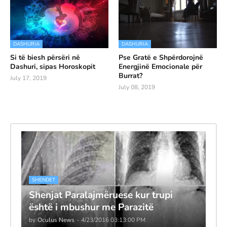
DASHURIA
DASHURIA
Si të biesh përsëri në
Pse Gratë e Shpërdorojnë
Dashuri, sipas Horoskopit
Energjinë Emocionale për
Burrat?
July 17, 2019
July 08, 2019
SHENDET
Shenjat Paralajmëruese kur trupi
është i mbushur me Parazitë
by
Oculus News
-
4/23/2016 03:13:00 PM