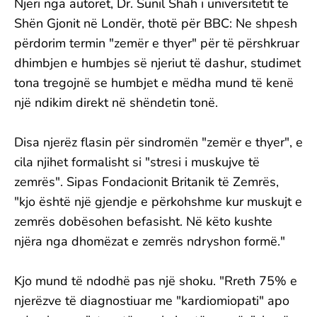
Njëri nga autorët, Dr. Sunil Shah i universitetit të
Shën Gjonit në Londër, thotë për BBC: Ne shpesh
përdorim termin "zemër e thyer" për të përshkruar
dhimbjen e humbjes së njeriut të dashur, studimet
tona tregojnë se humbjet e mëdha mund të kenë
një ndikim direkt në shëndetin tonë.
Disa njerëz flasin për sindromën "zemër e thyer", e
cila njihet formalisht si "stresi i muskujve të
zemrës". Sipas Fondacionit Britanik të Zemrës,
"kjo është një gjendje e përkohshme kur muskujt e
zemrës dobësohen befasisht. Në këto kushte
njëra nga dhomëzat e zemrës ndryshon formë."
Kjo mund të ndodhë pas një shoku. "Rreth 75% e
njerëzve të diagnostiuar me "kardiomiopati" apo