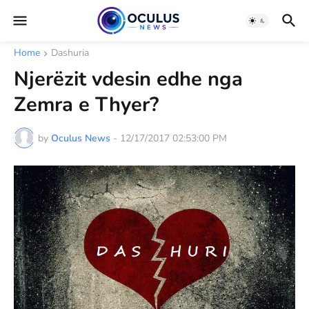
Home
Dashuria
Njerëzit vdesin edhe nga
Zemra e Thyer?
by
Oculus News
-
12/17/2017 02:53:00 PM