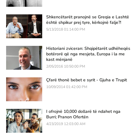
Shkencëtarët pranojnë se Greqia e Lashtë
është shpikur prej tyre, kërkojnë falje?!
5/13/2018 01:14:00 PM
Historiani zviceran: Shqipëtarët udhëheqës
botërorë që nga mesjeta, Europa i la me
kast mënjanë
2/05/2016 10:50:00 PM
Çfarë thonë bebet e syrit - Gjuha e Trupit
10/09/2014 01:42:00 PM
I ofrojnë 10,000 dollarë të ndahet nga
Burri; Pranon Ofertën
4/23/2019 12:03:00 AM