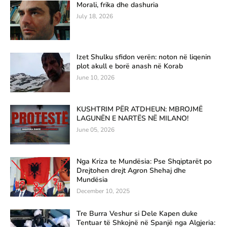
Morali, frika dhe dashuria
July 18, 2026
Izet Shulku sfidon verën: noton në liqenin
plot akull e borë anash në Korab
June 10, 2026
KUSHTRIM PËR ATDHEUN: MBROJMË
LAGUNËN E NARTËS NË MILANO!
June 05, 2026
Nga Kriza te Mundësia: Pse Shqiptarët po
Drejtohen drejt Agron Shehaj dhe
Mundësia
December 10, 2025
Tre Burra Veshur si Dele Kapen duke
Tentuar të Shkojnë në Spanjë nga Algjeria: