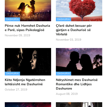
DASHURIA
DASHURIA
Përse nuk Harrohet Dashuria
Çfarë duhet besuar për
e Parë, sipas Psikologjisë
gjetjen e Dashurisë së
Vërtetë
November 09, 2019
November 03, 2019
DASHURIA
DASHURIA
Këto Ndjenja Ngatërrohen
Ndryshimet mes Dashurisë
lehtësisht me Dashurinë
Romantike dhe Lidhjes
Dashurore
October 27, 2019
August 08, 2019