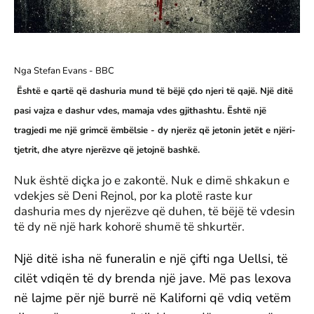
Nga Stefan Evans
- BBC
Është e qartë që dashuria mund të bëjë çdo njeri të qajë. Një ditë
pasi vajza e dashur vdes, mamaja vdes gjithashtu. Është një
tragjedi me një grimcë ëmbëlsie - dy njerëz që jetonin jetët e njëri-
tjetrit, dhe atyre njerëzve që jetojnë bashkë.
Nuk është diçka jo e zakontë. Nuk e dimë shkakun e
vdekjes së Deni Rejnol, por ka plotë raste kur
dashuria mes dy njerëzve që duhen, të bëjë të vdesin
të dy në një hark kohorë shumë të shkurtër.
Një ditë isha në funeralin e një çifti nga Uellsi, të
cilët vdiqën të dy brenda një jave. Më pas lexova
në lajme për një burrë në Kaliforni që vdiq vetëm