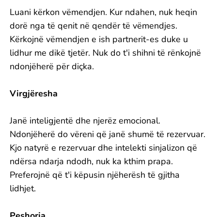
Luani kërkon vëmendjen. Kur ndahen, nuk heqin
dorë nga të qenit në qendër të vëmendjes.
Kërkojnë vëmendjen e ish partnerit-es duke u
lidhur me dikë tjetër. Nuk do t'i shihni të rënkojnë
ndonjëherë për diçka.
Virgjëresha
Janë inteligjentë dhe njerëz emocional.
Ndonjëherë do vëreni që janë shumë të rezervuar.
Kjo natyrë e rezervuar dhe intelekti sinjalizon që
ndërsa ndarja ndodh, nuk ka kthim prapa.
Preferojnë që t'i këpusin njëherësh të gjitha
lidhjet.
Peshorja