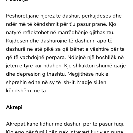
Peshoret janë njerëz të dashur, përkujdesës dhe
ndër më të këndshmit për t'u pasur pranë. Kjo
natyrë reflektohet në marrëdhënje gjithashtu.
Kujdesen dhe dashurojnë të dashurin apo të
dashurë në atë pikë sa që bëhet e vështirë për ta
që të vazhdojnë përpara. Ndjejnë një boshllëk në
jetën e tyre kur ndahen. Kjo shkakton shumë qarje
dhe depresion githashtu. Megjithëse nuk e
shprehin edhe në sy të ish-it. Madje sillen
këndshëm me ta.
Akrepi
Akrepat kanë lidhur me dashuri për të pasur fuqi.
Kjo ego për fuqi i bën pak intrevert kur vjen puna