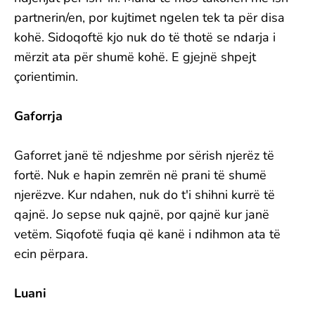
partnerin/en, por kujtimet ngelen tek ta për disa
kohë. Sidoqoftë kjo nuk do të thotë se ndarja i
mërzit ata për shumë kohë. E gjejnë shpejt
çorientimin.
Gaforrja
Gaforret janë të ndjeshme por sërish njerëz të
fortë. Nuk e hapin zemrën në prani të shumë
njerëzve. Kur ndahen, nuk do t'i shihni kurrë të
qajnë. Jo sepse nuk qajnë, por qajnë kur janë
vetëm. Siqofotë fuqia që kanë i ndihmon ata të
ecin përpara.
Luani