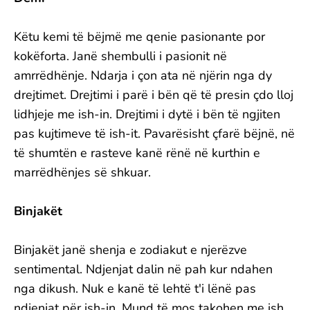
Këtu kemi të bëjmë me qenie pasionante por
kokëforta. Janë shembulli i pasionit në
amrrëdhënje. Ndarja i çon ata në njërin nga dy
drejtimet. Drejtimi i parë i bën që të presin çdo lloj
lidhjeje me ish-in. Drejtimi i dytë i bën të ngjiten
pas kujtimeve të ish-it. Pavarësisht çfarë bëjnë, në
të shumtën e rasteve kanë rënë në kurthin e
marrëdhënjes së shkuar.
Binjakët
Binjakët janë shenja e zodiakut e njerëzve
sentimental. Ndjenjat dalin në pah kur ndahen
nga dikush. Nuk e kanë të lehtë t'i lënë pas
ndjenjat për ish-in. Mund të mos takohen me ish