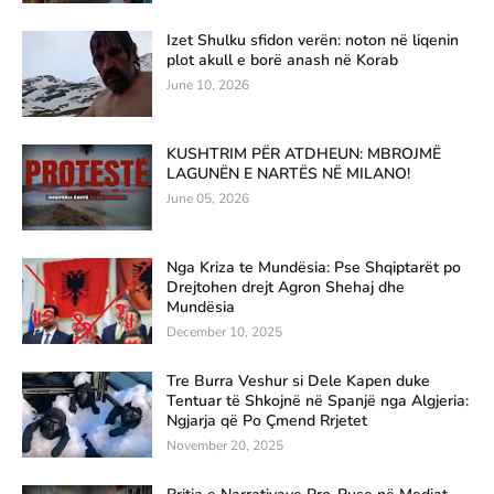
Izet Shulku sfidon verën: noton në liqenin
plot akull e borë anash në Korab
June 10, 2026
KUSHTRIM PËR ATDHEUN: MBROJMË
LAGUNËN E NARTËS NË MILANO!
June 05, 2026
Nga Kriza te Mundësia: Pse Shqiptarët po
Drejtohen drejt Agron Shehaj dhe
Mundësia
December 10, 2025
Tre Burra Veshur si Dele Kapen duke
Tentuar të Shkojnë në Spanjë nga Algjeria:
Ngjarja që Po Çmend Rrjetet
November 20, 2025