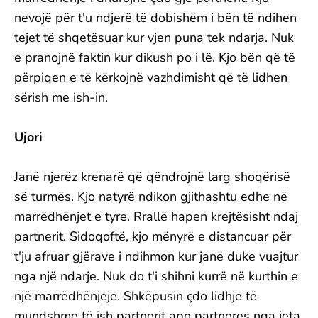
nevojë për t'u ndjerë të dobishëm i bën të ndihen
tejet të shqetësuar kur vjen puna tek ndarja. Nuk
e pranojnë faktin kur dikush po i lë. Kjo bën që të
përpiqen e të kërkojnë vazhdimisht që të lidhen
sërish me ish-in.
Ujori
Janë njerëz krenarë që qëndrojnë larg shoqërisë
së turmës. Kjo natyrë ndikon gjithashtu edhe në
marrëdhënjet e tyre. Rrallë hapen krejtësisht ndaj
partnerit. Sidoqoftë, kjo mënyrë e distancuar për
t'ju afruar gjërave i ndihmon kur janë duke vuajtur
nga një ndarje. Nuk do t'i shihni kurrë në kurthin e
një marrëdhënjeje. Shkëpusin çdo lidhje të
mundshme të ish partnerit apo partneres nga jeta