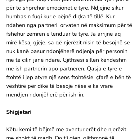
për të shprehur emocionet e tyre. Ndjejnë sikur
humbasin fuqi kur e bëjnë diçka të tillë. Kur
ndahen nga partneri, orvaten në maksimum për të
fshehur zemrën e lënduar të tyre. Ja arrijnë aq
mirë kësaj gjëje, sa që njerëzit nisin të besojnë se
nuk kanë pasur ndonjëherë ndjenja për personin
me të cilin janë ndarë. Gjithsesi sillen këndëshm
me ish partnerin apo partneren. Qasja e tyre e
ftohtë i jep atyre një sens ftohtësie, çfarë e bën të
vështirë për dikë të besojë nëse e ka vrarë
mendjen ndonjëherë për ish-in.
Shigjetari
Këtu kemi të bëjmë me aventurierët dhe njerëzit
me shpirt të madh. Do t'i gjeni gjithmonë të