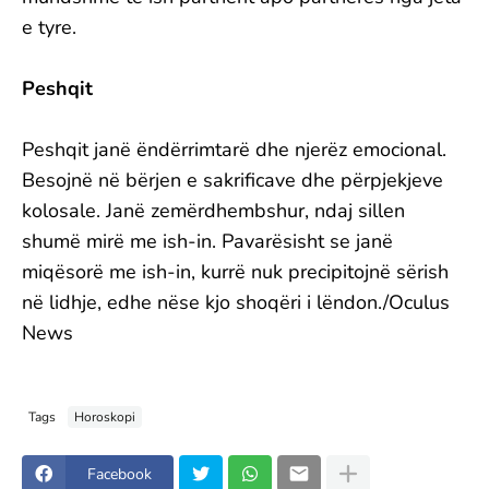
e tyre.
Peshqit
Peshqit janë ëndërrimtarë dhe njerëz emocional.
Besojnë në bërjen e sakrificave dhe përpjekjeve
kolosale. Janë zemërdhembshur, ndaj sillen
shumë mirë me ish-in. Pavarësisht se janë
miqësorë me ish-in, kurrë nuk precipitojnë sërish
në lidhje, edhe nëse kjo shoqëri i lëndon./Oculus
News
Tags
Horoskopi
Facebook