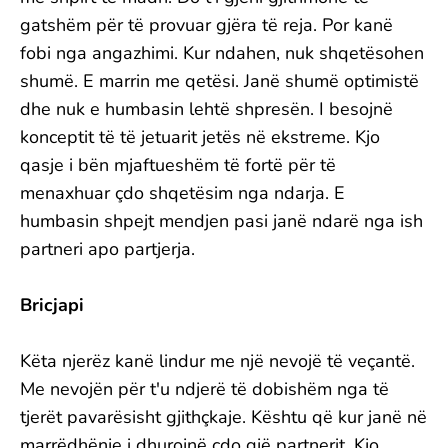
gatshëm për të provuar gjëra të reja. Por kanë
fobi nga angazhimi. Kur ndahen, nuk shqetësohen
shumë. E marrin me qetësi. Janë shumë optimistë
dhe nuk e humbasin lehtë shpresën. I besojnë
konceptit të të jetuarit jetës në ekstreme. Kjo
qasje i bën mjaftueshëm të fortë për të
menaxhuar çdo shqetësim nga ndarja. E
humbasin shpejt mendjen pasi janë ndarë nga ish
partneri apo partjerja.
Bricjapi
Këta njerëz kanë lindur me një nevojë të veçantë.
Me nevojën për t'u ndjerë të dobishëm nga të
tjerët pavarësisht gjithçkaje. Kështu që kur janë në
marrëdhënje i dhurojnë çdo gjë partnerit. Kjo