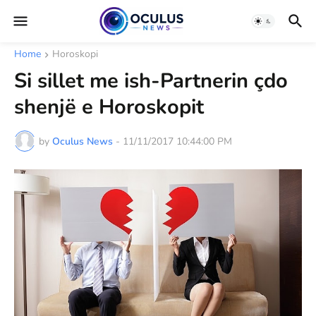
Home
Horoskopi
Si sillet me ish-Partnerin çdo
shenjë e Horoskopit
by
Oculus News
-
11/11/2017 10:44:00 PM