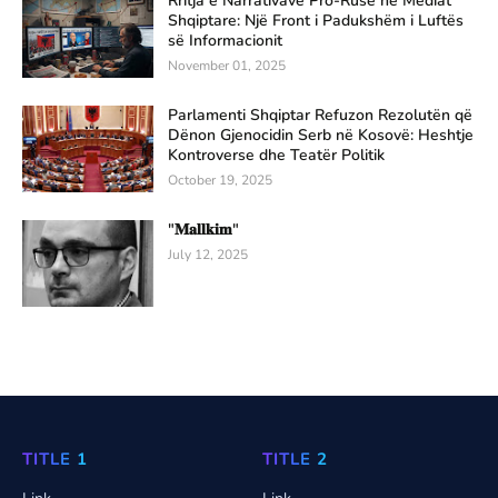
Rritja e Narrativave Pro-Ruse në Mediat
Shqiptare: Një Front i Padukshëm i Luftës
së Informacionit
November 01, 2025
Parlamenti Shqiptar Refuzon Rezolutën që
Dënon Gjenocidin Serb në Kosovë: Heshtje
Kontroverse dhe Teatër Politik
October 19, 2025
"𝐌𝐚𝐥𝐥𝐤𝐢𝐦"
July 12, 2025
TITLE 1
TITLE 2