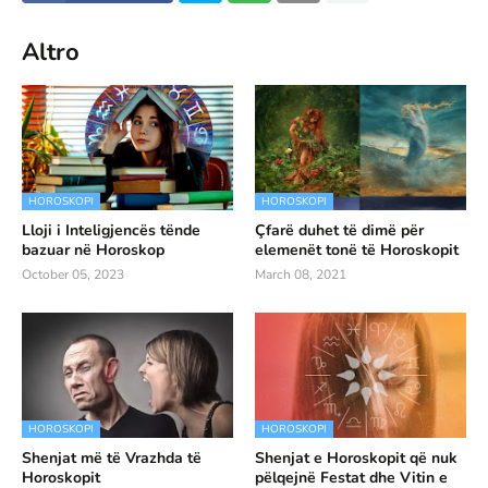
Altro
HOROSKOPI
HOROSKOPI
Lloji i Inteligjencës tënde
Çfarë duhet të dimë për
bazuar në Horoskop
elemenët tonë të Horoskopit
October 05, 2023
March 08, 2021
HOROSKOPI
HOROSKOPI
Shenjat më të Vrazhda të
Shenjat e Horoskopit që nuk
Horoskopit
pëlqejnë Festat dhe Vitin e