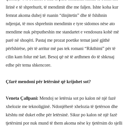
lirinë e të shprehurit, të mendimit dhe me faljen. Ishte koha kur
femrat akoma duhej të ruanin “dinjitetin” dhe të fshihnin
ndjenjat, të mos shprehnin mendimin e tyre sidomos nëse ato
mendime nuk përputheshin me standartet e vendosura kohë më
parë në shoqëri. Pastaj me prozat poetike temat janë gjithë
përfshirëse, për të arritur më pas tek romani “Rikthimi” për të
cilin kam folur më lart. Besoj që në të ardhmen do të shkruaj
edhe për tema shkencore.
Çfar
ë
mendoni p
ë
r let
ërsinë
q
ë krijohet sot?
Veneta Çallpani
:
Mendoj se letërsia sot po kalon në një fazë
xhelozie me teknoligjinë. Ndonjëherë xhelozia të tjetërson
dhe
kështu më duket edhe për letërsinë. Sikur po kalon në një fazë
tjetërsimi por nuk mund të them akoma nëse ky tjetërsim do sjelli