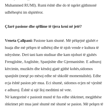
Muhammed RUMI). Rumi është dhe do të ngelet gjithmonë
udhëheqësi im shpirtëror.
Çfarë
pasione dhe q
ëllime të tjera keni në jetë
?
Veneta Çallpani
:
Pasione kam shumë. Më pëlqejnë gjuhët e
huaja dhe më pëlqen të udhëtoj dhe të njoh vende e kultura të
ndryshme. Deri tani kam studiuar dhe kam njohuri të gjuhës
Frengjishte, Anglishte, Spanjishte dhe Gjermanishte. E adhuroj
kërcimin, muzikën dhe këndoj gjatë gjithë kohës,sidomos
spanjisht (meqë po mësoj edhe në shkollë momentalisht). Edhe
ecja është pasion për mua. Eci shumë, sidomos ecjen në vjeshtë
e adhuroj. Është si një lloj meditimi në vete.
Në kategorinë e pasionit mund të fus edhe shkrimet, megjithëse
shkrimet për mua janë shumë më shumë se pasion. Më pelqen të