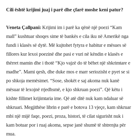
Cili ë
sht
ë krijimi juaj i parë dhe çfarë moshe keni patur?
Veneta Çallpani
:
Krijimi im i parë ka qënë një poezi “Kam
mall”
kushtuar shoqes sime të bankës e cila iku në Amerikë nga
fundi
i
klasës së dytë. Më kujtohet fytyra e habitur e mësues së
fillores kur lexoi poezinë dhe pasi e vuri në këndin e klasës e
thërret mamin dhe
i thotë “
Kjo vajzë do të bëhet një shkrimtare e
madhe
”
. Mami qesh, dhe duke mos e marr seriozisht e pyet se si
po shkoja
me
mësime
t. “Sose, shokët e saj akoma nuk kanë
mësuar të lexojnë rrjedhsmë, e kjo shkruan poezi”. Që këtu i
kishte fillimet krijimtaria ime. Që atë ditë nuk kam ndaluar së
shkruari. Megjithëse librin e parë e botova 13 vjeçe, kam shkruar
mbi një mijë faqe, poezi, proza, histori, të cilat sigurisht nuk i
kam botuar
por
i ruaj akoma, sepse janë shumë të shtrenjta për
mua.