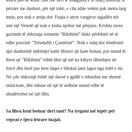
përzier me dashuri, për një tokë, e cila ishte vetëm pak metra larg
meje, por nuk e arrija dot. Fuqia e atyre vargjeve ngjallën tek
unë një Venetë që nuk e kisha njohur më përpara. Kështu mora
guximin të shkruaja romanin “Rikthimi”
duke përfshirë në të
edhe poezinë
“Trëndafili i Çamërisë”
. Nuk e
ndaj dot rëndësinë
apo dashurinë ndërmjet katër librave që kam botuar, por mund të
them që “Rikthimi” është libri që më ka kthyer dhimbjen në
forcë dhe herë pas here faqet e bllokut janë lagur nga lotët e mi.
Në ç
do shkronjë është një skenë e gjallë e mbushur me shumë
emocione, dhe mbase në një të ardhme mund edhe të
shndërrohet në një film.
Sa libra keni botuar deri tani? Na tregoni më tepër për
veprat e tjera letrare tuajat.