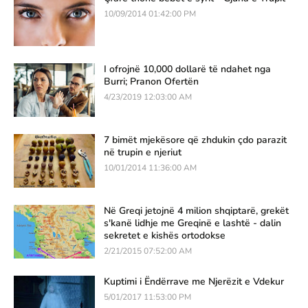
10/09/2014 01:42:00 PM
I ofrojnë 10,000 dollarë të ndahet nga
Burri; Pranon Ofertën
4/23/2019 12:03:00 AM
7 bimët mjekësore që zhdukin çdo parazit
në trupin e njeriut
10/01/2014 11:36:00 AM
Në Greqi jetojnë 4 milion shqiptarë, grekët
s'kanë lidhje me Greqinë e lashtë - dalin
sekretet e kishës ortodokse
2/21/2015 07:52:00 AM
Kuptimi i Ëndërrave me Njerëzit e Vdekur
5/01/2017 11:53:00 PM