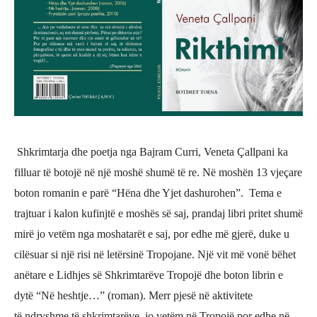
Shkrimtarja dhe poetja nga Bajram Curri, Veneta Çallpani ka
filluar të botojë në një moshë shumë të re. Në moshën 13 vjeç
are
boton romanin e par
ë “Hë
na dhe Yjet dashurohen
”. Tema e
trajtuar i kalon kufinjtë
e mosh
ës së saj, prandaj libri pritet shumë
mirë jo vetëm nga moshatarë
t e saj, por edhe m
ë gjerë, duke u
cilësuar si një
risi n
ë letërsinë Tropojane. Një vit më
von
ë bë
het
an
ë
tare e Lidhjes s
ë
Shkrimtar
ëve Tropojë
dhe boton librin e
dyt
ë “Në heshtje…” (roman). Merr pjesë në aktivitete
të
ndryshme t
ë shkrimtarëve, jo vetëm në Tropojë
por edhe n
ë