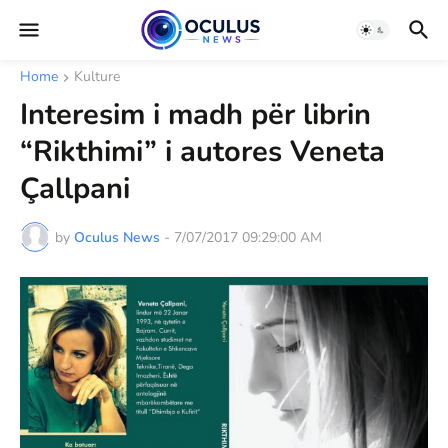
Home
Kulture
Interesim i madh për librin
“Rikthimi” i autores Veneta
Çallpani
by
Oculus News
-
7/07/2017 09:29:00 AM