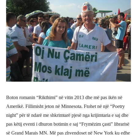
Boton romanin “Rikthimi” në vitin 2013 dhe më
pas ik
ën në
Amerikë
. Fillimisht jeton n
ë
Minnesota. Ftohet n
ë një “Poetry
night” për të ndarë me shkrimtarë pjesë nga krijimtaria e saj dhe
pas kë
tij eventi i dhuron botimin e saj
“Frymëzim çasti”
libraris
ë
së
Grand Marais MN. M
ë
pas zhvendoset n
ë New York ku edhe