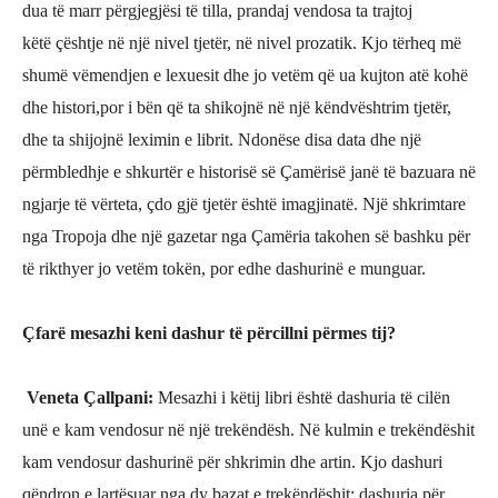
dua të marr përgjegjësi të tilla, prandaj vendosa ta trajtoj
këtë
çështje në një nivel tjetër, në nivel prozatik. Kjo tërheq më
shumë vëmendjen e lexuesit dhe jo vetëm që ua kujton atë kohë
dhe histori,por i bën që ta shikojnë në një këndvështrim tjetër,
dhe ta shijojnë leximin e librit. Ndonëse disa data dhe një
përmbledhje e shkurtër e historisë së Ç
amërisë janë të bazuara në
ngjarje të vërteta,
çdo gjë tjetër është imagjinatë. Një shkrimtare
nga Tropoja dhe një gazetar nga Çamëria takohen së bashku për
të rikthyer jo vetëm tokën, por edhe dashurinë e munguar.
Çfarë mesazhi keni dashur të përcillni pë
rmes tij?
Veneta Çallpani
:
Mesazhi i këtij libri është dashuria të cilën
unë e kam vendosur në një trekëndësh. Në kulmin e trekëndëshit
kam vendosur dashurinë për shkrimin dhe artin. Kjo dashuri
qëndron e lartësuar nga dy bazat e trekëndëshit: dashuria për