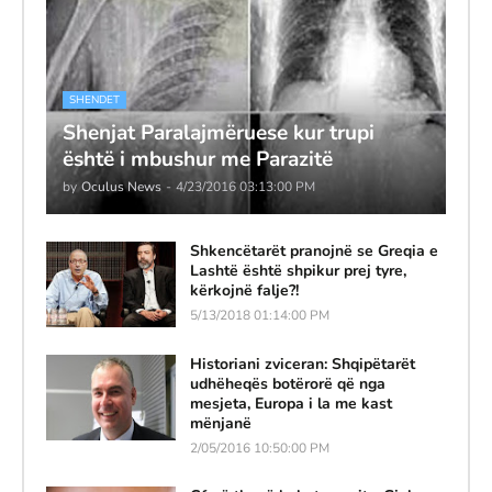
SHENDET
Shenjat Paralajmëruese kur trupi
është i mbushur me Parazitë
by
Oculus News
-
4/23/2016 03:13:00 PM
Shkencëtarët pranojnë se Greqia e
Lashtë është shpikur prej tyre,
kërkojnë falje?!
5/13/2018 01:14:00 PM
Historiani zviceran: Shqipëtarët
udhëheqës botërorë që nga
mesjeta, Europa i la me kast
mënjanë
2/05/2016 10:50:00 PM