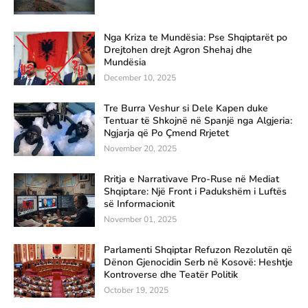
Nga Kriza te Mundësia: Pse Shqiptarët po
Drejtohen drejt Agron Shehaj dhe
Mundësia
December 10, 2025
Tre Burra Veshur si Dele Kapen duke
Tentuar të Shkojnë në Spanjë nga Algjeria:
Ngjarja që Po Çmend Rrjetet
November 20, 2025
Rritja e Narrativave Pro-Ruse në Mediat
Shqiptare: Një Front i Padukshëm i Luftës
së Informacionit
November 01, 2025
Parlamenti Shqiptar Refuzon Rezolutën që
Dënon Gjenocidin Serb në Kosovë: Heshtje
Kontroverse dhe Teatër Politik
October 19, 2025