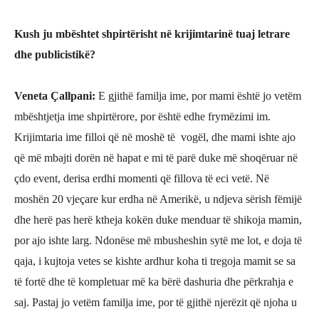
Kush ju mbë
shtet shpirt
ë
risht n
ë krijimtarinë
tuaj letrare
dhe publicistik
ë
?
Veneta Çallpani
:
E gjithë familja ime, por mami është jo vetëm
mbështjetja ime shpirtërore, por është edhe frymëzimi im.
Krijimtaria ime filloi që në moshë të vogël, dhe mami ishte ajo
që më mbajti dorën në hapat e mi të parë duke më shoqëruar në
ç
do event, derisa erdhi momenti që fillova të eci vet
ë. Në
moshën 20 vjeçare kur erdha në Amerikë, u ndjeva sërish fëmijë
dhe herë pas herë ktheja kokën duke menduar të shikoja mamin,
por ajo ishte larg. Ndonëse më mbusheshin sytë me lot, e doja të
qaja, i kujtoja vetes se kishte ardhur koha ti tregoja mamit se sa
të fortë dhe të kompletuar më ka bërë dashuria dhe përkrahja e
saj. Pastaj jo vetëm familja ime, por të gjithë njerëzit që njoha u