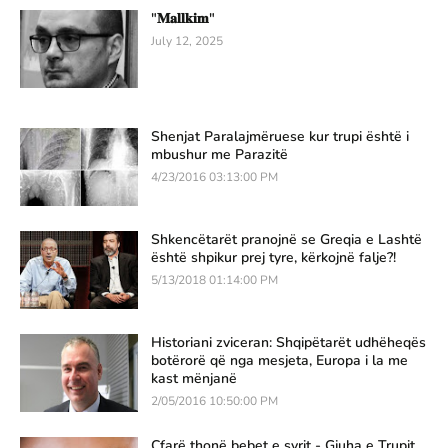
"𝐌𝐚𝐥𝐥𝐤𝐢𝐦"
July 12, 2025
Shenjat Paralajmëruese kur trupi është i
mbushur me Parazitë
4/23/2016 03:13:00 PM
Shkencëtarët pranojnë se Greqia e Lashtë
është shpikur prej tyre, kërkojnë falje?!
5/13/2018 01:14:00 PM
Historiani zviceran: Shqipëtarët udhëheqës
botërorë që nga mesjeta, Europa i la me
kast mënjanë
2/05/2016 10:50:00 PM
Çfarë thonë bebet e syrit - Gjuha e Trupit