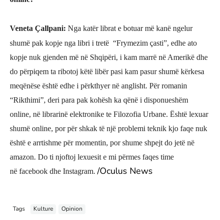
Veneta Çallpani
:
Nga katër librat e botuar më kanë ngelur
shumë pak kopje nga libri
i tretë “Frymezim çasti”, edhe ato
kopje nuk gjenden më në Shqipëri, i kam marrë në Amerikë dhe
do përpiqem ta ribotoj këtë libër pasi kam pasur shumë kërkesa
meqënëse është edhe i përkthyer në anglisht. Për romanin
“Rikthimi”, deri para pak kohësh ka qënë i disponueshëm
online, në librarinë elektronike te Filozofia Urbane. Është lexuar
shumë online, por për shkak të një problemi teknik kjo faqe nuk
është e arrtishme për momentin, por shume shpejt do jetë në
amazon. Do ti njoftoj lexuesit e mi përmes
faqe
s time
/Oculus News
në
facebook dhe Instagram.
Tags
Kulture
Opinion