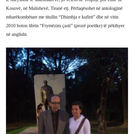
Kosovë, në Malishevë, Tiranë etj. Pë
rfaq
ë
sohet n
ë antologjinë
mbarëkombë
tare me titullin
“Dhimbja e kufirit” dhe në vitin
2010 boton librin “Frymëzim çasti” (prozë
poetike) t
ë pëkthyer
në anglisht.