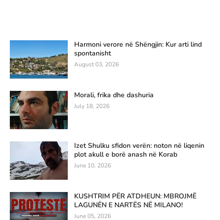
Harmoni verore në Shëngjin: Kur arti lind
spontanisht
August 03, 2026
Morali, frika dhe dashuria
July 18, 2026
Izet Shulku sfidon verën: noton në liqenin
plot akull e borë anash në Korab
June 10, 2026
KUSHTRIM PËR ATDHEUN: MBROJMË
LAGUNËN E NARTËS NË MILANO!
June 05, 2026