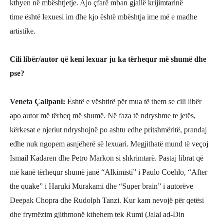
kthyen në mbështjetje. Ajo ç
farë mban gjallë krijimtarinë
time
është lexuesi im dhe kjo është mbështja ime më e madhe
artistike.
Cili lib
ë
r/autor q
ë keni lexuar ju ka të
rhequr m
ë shumë dhe
pse?
Veneta Çallpani
:
Është e vështirë për mua të them se cili libër
apo autor më tërheq më shumë. Në faza të ndryshme te jetës,
kërkesat e njeriut ndryshojnë po ashtu edhe pritshmëritë, prandaj
edhe nuk ngopem asnjëherë së lexuari. Megjithatë mund të veçoj
Ismail Kadaren dhe Petro Markon si shkrimtarë. Pastaj librat që
më kanë tërhequr shumë janë “Alkimisti” i
Paulo Coehlo,
“After
the quake” i Haruki Murakami dhe “
Super brain
” i autorëve
Deepak Chopra dhe Rudolph Tanzi. Kur kam nevojë për qetësi
dhe frymëzim gjithmonë kthehem tek Rumi (Jalal ad-Din