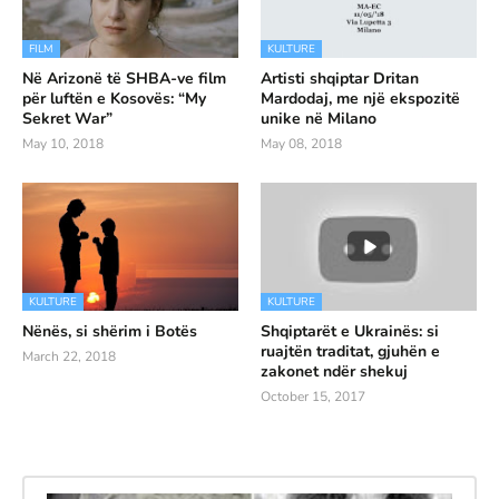
FILM
KULTURE
Në Arizonë të SHBA-ve film
Artisti shqiptar Dritan
për luftën e Kosovës: “My
Mardodaj, me një ekspozitë
Sekret War”
unike në Milano
May 10, 2018
May 08, 2018
KULTURE
KULTURE
Nënës, si shërim i Botës
Shqiptarët e Ukrainës: si
ruajtën traditat, gjuhën e
March 22, 2018
zakonet ndër shekuj
October 15, 2017