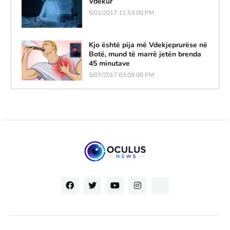
Vdekur
5/01/2017 11:53:00 PM
Kjo është pija më Vdekjeprurëse në
Botë, mund të marrë jetën brenda
45 minutave
5/07/2017 03:09:00 PM