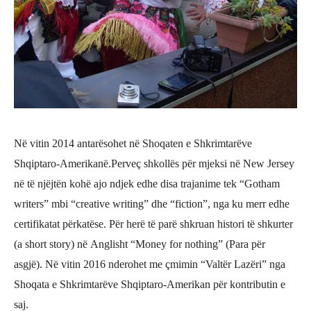
Në vitin 2014 antarë
sohet n
ë
Shoqaten e Shkrimtar
ëve
Shqiptaro-Amerikanë
.
Perveç shkollës për mjeksi në New Jersey
në të njëjtën kohë ajo ndjek edhe disa trajanime tek “Gotham
writers” mbi “creative writing” dhe “fiction”, nga ku merr edhe
certifikatat përkatëse. Për herë të parë
shkruan histori të shkurter
(a short story) n
ë
Anglisht
“Money for nothing”
(Para p
ër
asgjë).
Në vitin 2016 nderohet me
çmimin “Valtër Lazëri”
nga
Shoqata e Shkrimtarëve Shqiptaro-Amerikan për kontributin e
saj.