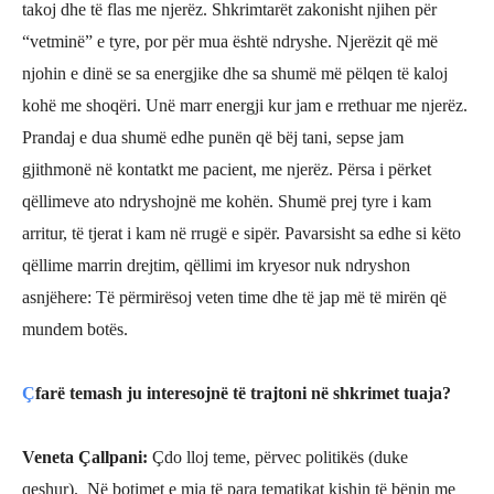
takoj dhe të flas me njerëz. Shkrimtarët zakonisht njihen për
“vetminë” e tyre, por për mua është ndryshe. Njerëzit që më
njohin e dinë se sa energjike dhe sa shumë më pëlqen të kaloj
kohë me shoqëri. Unë marr energji kur jam e rrethuar me njerëz.
Prandaj e dua shumë edhe punën që bëj tani, sepse jam
gjithmonë në kontatkt me pacient, me njerëz. Përsa i përket
qëllimeve ato ndryshojnë me kohën. Shumë prej tyre i kam
arritur, të tjerat i kam në rrugë e sipër. Pavarsisht sa edhe si këto
qëllime marrin drejtim, qëllimi im kryesor nuk ndryshon
asnjëhere: Të përmirësoj veten time dhe të jap më të mirën që
mundem botës.
Ç
farë temash ju interesojnë të trajtoni në shkrimet tuaja?
Veneta Çallpani
:
Ç
do lloj teme, përvec politikës (duke
qeshur). Në botimet e mia të para tematikat kishin të bë
nin me