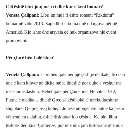
Cili ë
sht
ë libri juaj më i ri dhe kur e keni botuar?
Veneta Çallpani
:
Libri im më i ri është romani “Rikthimi”
botuar në vitin 2013. Sapo libri u botua unë u largova për në
Amerikë. Kjo ishte dhe arsyeja që nuk organizova një event
promovimi.
Për çfarë bën fjalë
libri?
Veneta Çallpani
:
Libri bën fjalë për një
ç
ështje delikate, të cilën
unë e kam kthyer në di
çka më të thjeshtë por duke e veshur me
më shumë dashuri. Bëhet fjalë për Çamërinë. Në vitin 1912,
Fuqitë e mëdha ia dhanë Greqisë këtë tokë të mrekullueshme
shqiptare. Që prej asaj kohe, ndonëse ndonjëhere nuk e ka pasur
vëmendjen e duhur, është diskutuar kjo çështje. Ka plot libra
historik dedikuar Ç
amërisë, por unë nuk jam historiane dhe nuk