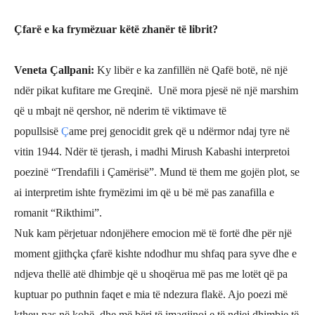
Çfarë e ka frymëzuar këtë zhanër të librit?
Veneta Çallpani
:
Ky libër e ka zanfillën në Qafë botë, në një
ndër pikat kufitare me Greqinë. Unë mora pjesë në një marshim
që u mbajt në qershor, në nderim të viktimave të
popullsisë
Ç
ame prej genocidit grek që u ndërmor ndaj tyre në
vitin 1944. Ndër të tjerash, i madhi Mirush Kabashi interpretoi
poezinë “
Trendafili
i Çamërisë”. Mund të them me gojën plot, se
ai interpretim ishte frymëzimi im që u bë më pas zanafilla e
romanit “Rikthimi”.
Nuk kam përjetuar ndonjëhere emocion më të fortë dhe për një
moment gjithçka çfarë kishte ndodhur mu shfaq para syve dhe e
ndjeva thellë atë dhimbje që u shoqërua më pas me lotët që pa
kuptuar po puthnin faqet e mia të ndezura flakë. Ajo poezi më
ktheu pas në kohë, dhe më bëri të imagjinoj e të ndjej dhimbje të