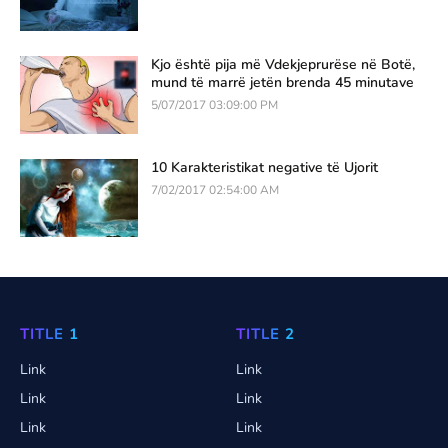
Kjo është pija më Vdekjeprurëse në Botë,
mund të marrë jetën brenda 45 minutave
5/07/2017 03:09:00 PM
10 Karakteristikat negative të Ujorit
7/02/2017 02:54:00 AM
TITLE 1
TITLE 2
Link
Link
Link
Link
Link
Link