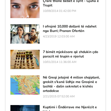
Çfarë thonë bebet e syrit - Gjuha e
Trupit
10/09/2014 01:42:00 PM
I ofrojnë 10,000 dollarë të ndahet
nga Burri; Pranon Ofertën
4/23/2019 12:03:00 AM
7 bimët mjekësore që zhdukin çdo
parazit në trupin e njeriut
10/01/2014 11:36:00 AM
Në Greqi jetojnë 4 milion shqiptarë,
grekët s'kanë lidhje me Greqinë e
lashtë - dalin sekretet e kishës
ortodokse
2/21/2015 07:52:00 AM
Kuptimi i Ëndërrave me Njerëzit e