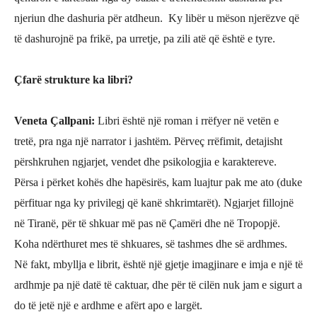
njeriun dhe dashuria për atdheun. Ky libër u mëson njerëzve që
të dashurojnë pa frikë, pa urretje, pa zili atë që është e tyre.
Çfarë
strukture ka libri?
Veneta Çallpani
:
Libri është një roman i rrëfyer në vetën e
tretë, pra nga një narrator i jashtëm. Përveç
rrëfimit, detajisht
përshkruhen ngjarjet, vendet dhe psikologjia e karaktereve.
Përsa i përket kohës dhe hapësirës, kam luajtur pak me ato (duke
përfituar nga ky privilegj që kanë shkrimtarët). Ngjarjet fillojnë
në Tiranë, për të shkuar më pas në
Ç
amëri dhe në Tropopjë.
Koha ndërthuret mes të shkuares, së tashmes dhe së ardhmes.
Në fakt, mbyllja e librit, është një gjetje imagjinare e imja e një të
ardhmje pa një datë të caktuar, dhe për të cilën nuk jam e sigurt a
do të jetë një e ardhme e afërt apo e largët.