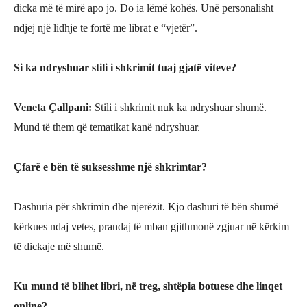
dicka më të mirë apo jo. Do ia lëmë kohës. Unë personalisht
ndjej një lidhje te fortë me librat e
“vjetër”.
Si ka ndryshuar stili i shkrimit tuaj gjatë
viteve?
Veneta Çallpani
:
Stili i shkrimit nuk ka ndryshuar shumë.
Mund të them që tematikat kanë ndryshuar.
Çfarë e bën të suksesshme një
shkrimtar?
Dashuria për shkrimin dhe njerëzit. Kjo dashuri t
ë bën shumë
kërkues ndaj vetes, prandaj të mban gjithmonë zgjuar në kërkim
të dickaje më shumë.
Ku mund të
blihet libri, n
ë treg, shtëpia botuese dhe linqet
online?