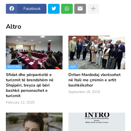
Facebook
Altro
KULTURE
ART
Sfidat dhe përparësitë e
Dritan Mardodaj vlerësohet
turizmit të brendshëm në
në Itali me çmimin e artit
Shqipëri, treyza që bëri
bashkëkohor
bashkë personazhet e
September 18, 2019
turizmit
February 12, 2020