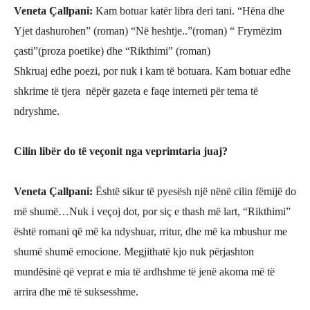
Veneta Çallpani
:
Kam botuar katër libra deri tani.
“
Hëna dhe
Yjet dashurohen
” (roman) “
Në heshtje..
”(roman) “ Frymëzim
çasti”
(proza poetike) dhe
“Rikthimi” (roman)
Shkruaj edhe poezi, por nuk
i kam të botuara. Kam botuar edhe
shkrime të tjera nëpër gazeta e faqe interneti për tema të
ndryshme.
Cilin libë
r do t
ë veçonit nga veprimtaria juaj?
Veneta Çallpani
:
Është sikur të pyesësh një nënë cilin fëmijë do
më shumë…Nuk i veçoj dot, por siç e thash më lart, “Rikthimi”
është romani që më ka ndyshuar, rritur, dhe më ka mbushur me
shumë shumë emocione. Megjithatë kjo nuk përjashton
mundësinë që veprat e mia të ardhshme të jenë akoma më të
arrira dhe më të suksess
hme.