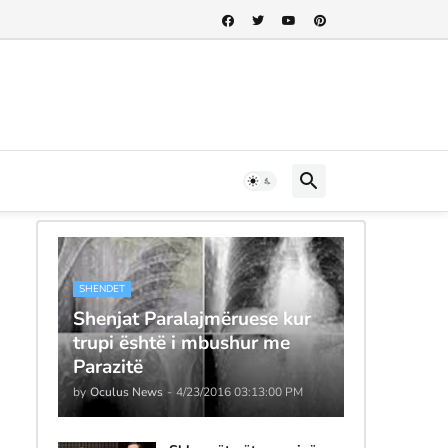
SHENDET
Shenjat Paralajmëruese kur
trupi është i mbushur me
Parazitë
by
Oculus News
-
4/23/2016 03:13:00 PM