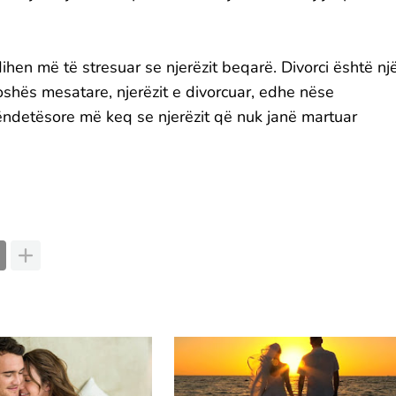
hen më të stresuar se njerëzit beqarë. Divorci është nj
oshës mesatare, njerëzit e divorcuar, edhe nëse
ëndetësore më keq se njerëzit që nuk janë martuar