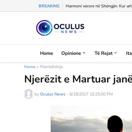
BREAKING
Morali, frika dhe dashuria...
Home
Opinione
Të Rejat
It
Home
Marrëdhënje
Njerëzit e Martuar ja
by
Oculus News
-
6/18/2017 10:25:00 PM