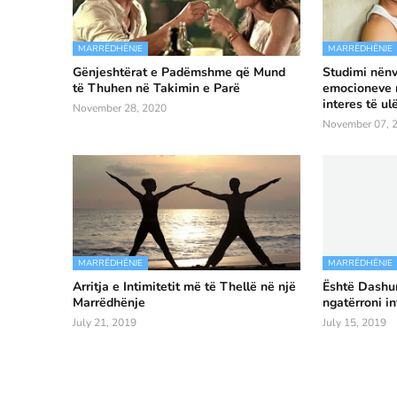
MARRËDHËNJE
MARRËDHËNJE
Gënjeshtërat e Padëmshme që Mund
Studimi nënvi
të Thuhen në Takimin e Parë
emocioneve n
interes të ul
November 28, 2020
November 07, 
MARRËDHËNJE
MARRËDHËNJE
Arritja e Intimitetit më të Thellë në një
Është Dashur
Marrëdhënje
ngatërroni i
July 21, 2019
July 15, 2019