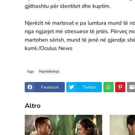
gjithashtu për identitet dhe kuptim.
Njerëzit në martesat e pa lumtura mund të ndi
nga ngjarjet më stresuese të jetës. Përveç m
martohen sërish, mund të jenë në gjendje sh
kurrë./Oculus News
Tags
Marrëdhënje
Facebook
Twitter
Altro