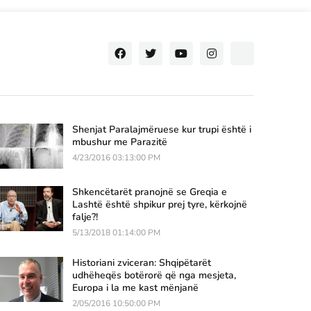
Shenjat Paralajmëruese kur trupi është i
mbushur me Parazitë
4/23/2016 03:13:00 PM
Shkencëtarët pranojnë se Greqia e
Lashtë është shpikur prej tyre, kërkojnë
falje?!
5/13/2018 01:14:00 PM
Historiani zviceran: Shqipëtarët
udhëheqës botërorë që nga mesjeta,
Europa i la me kast mënjanë
2/05/2016 10:50:00 PM