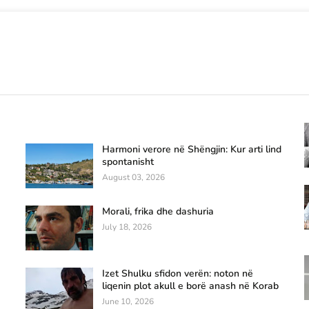
Harmoni verore në Shëngjin: Kur arti lind
spontanisht
August 03, 2026
Morali, frika dhe dashuria
July 18, 2026
Izet Shulku sfidon verën: noton në
liqenin plot akull e borë anash në Korab
June 10, 2026