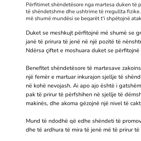
Përfitimet shëndetësore nga martesa duken të pak
të shëndetshme dhe ushtrime të rregullta fizike.
më shumë mundësi se beqarët t'i shpëtojnë atak
Duket se meshkujt përfitojnë më shumë se g
janë të prirura të jenë në një pozitë të nëns
Ndërsa çiftet e moshuara duket se përfitojnë
Benefitet shëndetësore të martesave zakoinsh
një femër e martuar inkurajon sjellje të shë
në kohë nevojash. Ai apo ajo është i gatshëm
pak të prirur të përfshihen në sjellje të dëms
makinës, dhe akoma gëzojnë një nivel të cakt
Mund të ndodhë që edhe shëndeti të promovoj
dhe të ardhura të mira të jenë më të prirur t