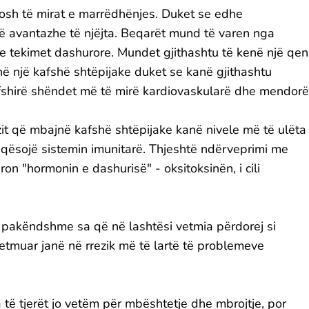
ijosh të mirat e marrëdhënjes. Duket se edhe
ë avantazhe të njëjta. Beqarët mund të varen nga
e tekimet dashurore. Mundet gjithashtu të kenë një qen
ë një kafshë shtëpijake duket se kanë gjithashtu
fshirë shëndet më të mirë kardiovaskularë dhe mendorë
zit që mbajnë kafshë shtëpijake kanë nivele më të ulëta
ë keqësojë sistemin imunitarë. Thjeshtë ndërveprimi me
ron "hormonin e dashurisë" - oksitoksinën, i cili
e pakëndshme sa që në lashtësi vetmia përdorej si
vetmuar janë në rrezik më të lartë të problemeve
a të tjerët jo vetëm për mbështetje dhe mbrojtje, por