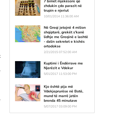
7 bimët mjekësore që
zhdukin çdo parazit në
trupin e njeriut
10/01/2014 11:36:00 AM
Në Greqi jetojnë 4 milion
shqiptarë, grekët s'kanë
lidhje me Greqinë e lashtë
- dalin sekretet e kishës
ortodokse
2/21/2015 07:52:00 AM
t
Kuptimi i Ëndërrave me
Njerëzit e Vdekur
ë
5/01/2017 11:53:00 PM
Kjo është pija më
Vdekjeprurëse në Botë,
mund të marrë jetën
ë
brenda 45 minutave
5/07/2017 03:09:00 PM