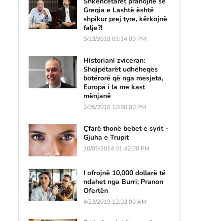
Shkencëtarët pranojnë se
Greqia e Lashtë është
shpikur prej tyre, kërkojnë
falje?!
5/13/2018 01:14:00 PM
Historiani zviceran:
Shqipëtarët udhëheqës
botërorë që nga mesjeta,
Europa i la me kast
mënjanë
2/05/2016 10:50:00 PM
Çfarë thonë bebet e syrit -
Gjuha e Trupit
10/09/2014 01:42:00 PM
I ofrojnë 10,000 dollarë të
ndahet nga Burri; Pranon
Ofertën
4/23/2019 12:03:00 AM