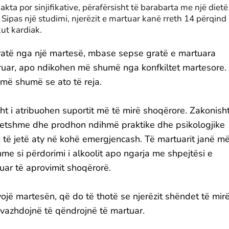
ta por sinjifikative, përafërsisht të barabarta me një dietë
 Sipas një studimi, njerëzit e martuar kanë rreth 14 përqind
ut kardiak.
ratë nga një martesë, mbase sepse gratë e martuara
htruar, apo ndikohen më shumë nga konfkiltet martesore.
 më shumë se ato të reja.
t i atribuohen suportit më të mirë shoqërore. Zakonish
ndetshme dhe prodhon ndihmë praktike dhe psikologjike
 të jetë aty në kohë emergjencash. Të martuarit janë m
hme si përdorimi i alkoolit apo ngarja me shpejtësi e
uar të aprovimit shoqërorë.
ë martesën, që do të thotë se njerëzit shëndet të mir
ë vazhdojnë të qëndrojnë të martuar.