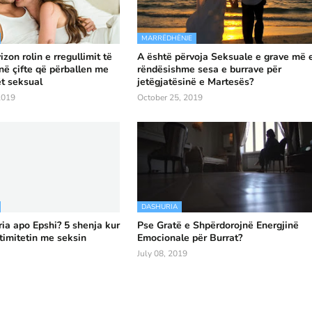
MARRËDHËNJE
zon rolin e rregullimit të
A është përvoja Seksuale e grave më 
ë çifte që përballen me
rëndësishme sesa e burrave për
ët seksual
jetëgjatësinë e Martesës?
2019
October 25, 2019
DASHURIA
ia apo Epshi? 5 shenja kur
Pse Gratë e Shpërdorojnë Energjinë
ntimitetin me seksin
Emocionale për Burrat?
July 08, 2019