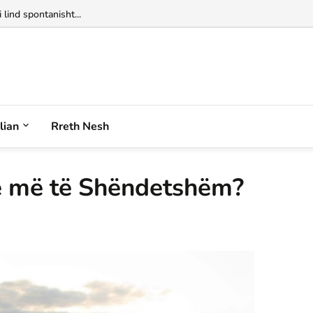
alian
Rreth Nesh
në më të Shëndetshëm?