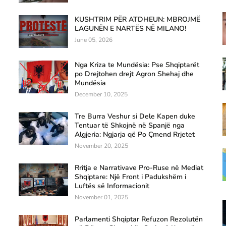
KUSHTRIM PËR ATDHEUN: MBROJMË
LAGUNËN E NARTËS NË MILANO!
June 05, 2026
Nga Kriza te Mundësia: Pse Shqiptarët
po Drejtohen drejt Agron Shehaj dhe
Mundësia
December 10, 2025
Tre Burra Veshur si Dele Kapen duke
Tentuar të Shkojnë në Spanjë nga
Algjeria: Ngjarja që Po Çmend Rrjetet
November 20, 2025
Rritja e Narrativave Pro-Ruse në Mediat
Shqiptare: Një Front i Padukshëm i
Luftës së Informacionit
November 01, 2025
Parlamenti Shqiptar Refuzon Rezolutën