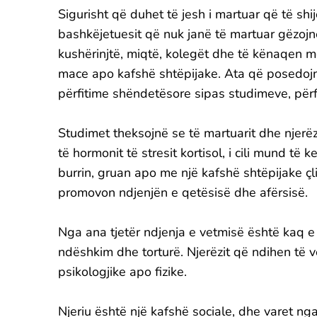
Sigurisht që duhet të jesh i martuar që të sh
bashkëjetuesit që nuk janë të martuar gëzojn
kushërinjtë, miqtë, kolegët dhe të kënaqen m
mace apo kafshë shtëpijake. Ata që posedojn
përfitime shëndetësore sipas studimeve, për
Studimet theksojnë se të martuarit dhe njerë
të hormonit të stresit kortisol, i cili mund t
burrin, gruan apo me një kafshë shtëpijake çli
promovon ndjenjën e qetësisë dhe afërsisë.
Nga ana tjetër ndjenja e vetmisë është kaq 
ndëshkim dhe torturë. Njerëzit që ndihen të 
psikologjike apo fizike.
Njeriu është një kafshë sociale, dhe varet ng