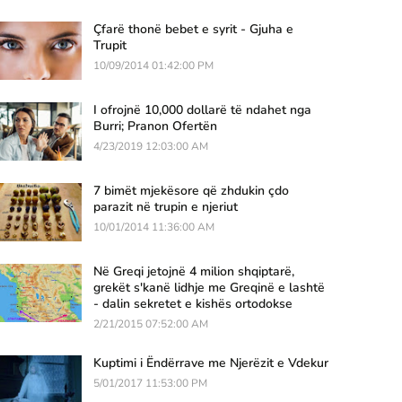
Çfarë thonë bebet e syrit - Gjuha e
Trupit
10/09/2014 01:42:00 PM
I ofrojnë 10,000 dollarë të ndahet nga
Burri; Pranon Ofertën
4/23/2019 12:03:00 AM
7 bimët mjekësore që zhdukin çdo
parazit në trupin e njeriut
10/01/2014 11:36:00 AM
Në Greqi jetojnë 4 milion shqiptarë,
grekët s'kanë lidhje me Greqinë e lashtë
- dalin sekretet e kishës ortodokse
2/21/2015 07:52:00 AM
Kuptimi i Ëndërrave me Njerëzit e Vdekur
5/01/2017 11:53:00 PM