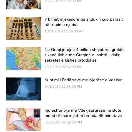
4/23/2019 12:03:00 AM
7 bimët mjekësore që zhdukin çdo parazit
në trupin e njeriut
10/01/2014 11:36:00 AM
Në Greqi jetojnë 4 milion shqiptarë, grekët
s'kanë lidhje me Greqinë e lashtë - dalin
sekretet e kishës ortodokse
2/21/2015 07:52:00 AM
Kuptimi i Ëndërrave me Njerëzit e Vdekur
5/01/2017 11:53:00 PM
Kjo është pija më Vdekjeprurëse në Botë,
mund të marrë jetën brenda 45 minutave
5/07/2017 03:09:00 PM