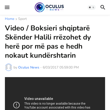
Home
Sport
Video / Boksieri shqiptarë
Skënder Halili rrëzohet dy
herë por më pas e hedh
nokaut kundërshtarin
by
Oculus News
-
6/03/2017 05:59:00 PM