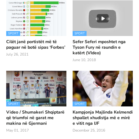
SPORT
SPORT
Cilët janë portistët më të
Sefer Seferi mposhtet nga
paguar në botë sipas ‘Forbes’
Tyson Fury në raundin e
katërt (VIdeo)
July 26, 2021
June 10, 2018
SPORT
SPORT
Video / Shumakeri Shqiptarë
Kampjonja Majlinda Kelmendi
që triumfoi në garat me
shpallet xhudistja më e mirë
makina në Gjermani
e vitit nga IJF
May 01, 2017
December 25, 2016