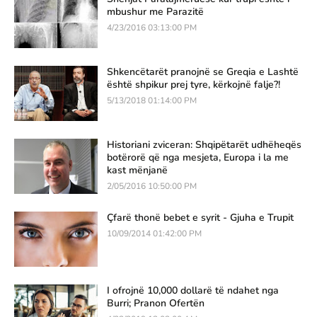
mbushur me Parazitë
4/23/2016 03:13:00 PM
Shkencëtarët pranojnë se Greqia e Lashtë
është shpikur prej tyre, kërkojnë falje?!
5/13/2018 01:14:00 PM
Historiani zviceran: Shqipëtarët udhëheqës
botërorë që nga mesjeta, Europa i la me
kast mënjanë
2/05/2016 10:50:00 PM
Çfarë thonë bebet e syrit - Gjuha e Trupit
10/09/2014 01:42:00 PM
I ofrojnë 10,000 dollarë të ndahet nga
Burri; Pranon Ofertën