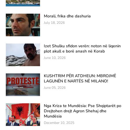
Morali, frika dhe dashuria
July 18, 2026
Izet Shulku sfidon verën: noton në liqenin
plot akull e borë anash në Korab
June 10, 2026
KUSHTRIM PËR ATDHEUN: MBROJMË
LAGUNËN E NARTËS NË MILANO!
June 05, 2026
Nga Kriza te Mundësia: Pse Shqiptarët po
Drejtohen drejt Agron Shehaj dhe
Mundësia
December 10, 2025