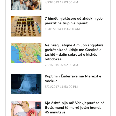
4/23/2019 12:03:00 AM
7 bimët mjekësore që zhdukin çdo
parazit në trupin e njeriut
10/01/2014 11:36:00 AM
Në Greqi jetojnë 4 milion shqiptarë,
grekët s'kanë lidhje me Greqinë e
lashtë - dalin sekretet e kishës
ortodokse
2/21/2015 07:52:00 AM
Kuptimi i Ëndërrave me Njerëzit e
Vdekur
5/01/2017 11:53:00 PM
Kjo është pija më Vdekjeprurëse në
Botë, mund të marrë jetën brenda
45 minutave