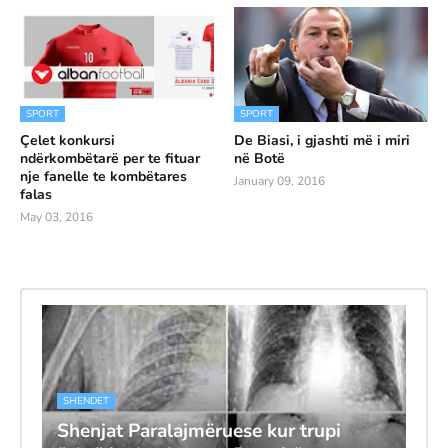
SPORT
SPORT
Çelet konkursi
De Biasi, i gjashti më i miri
ndërkombëtarë per te fituar
në Botë
nje fanelle te kombëtares
January 09, 2016
falas
May 03, 2016
SHENDET
Shenjat Paralajmëruese kur trupi