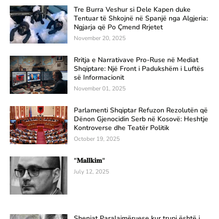
Tre Burra Veshur si Dele Kapen duke
Tentuar të Shkojnë në Spanjë nga Algjeria:
Ngjarja që Po Çmend Rrjetet
November 20, 2025
Rritja e Narrativave Pro-Ruse në Mediat
Shqiptare: Një Front i Padukshëm i Luftës
së Informacionit
November 01, 2025
Parlamenti Shqiptar Refuzon Rezolutën që
Dënon Gjenocidin Serb në Kosovë: Heshtje
Kontroverse dhe Teatër Politik
October 19, 2025
"𝐌𝐚𝐥𝐥𝐤𝐢𝐦"
July 12, 2025
Shenjat Paralajmëruese kur trupi është i