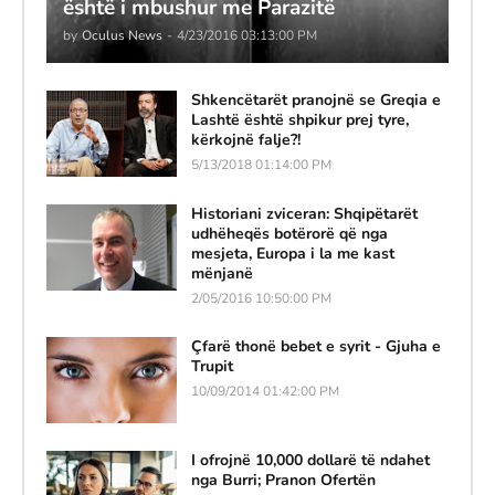
është i mbushur me Parazitë
by
Oculus News
-
4/23/2016 03:13:00 PM
Shkencëtarët pranojnë se Greqia e
Lashtë është shpikur prej tyre,
kërkojnë falje?!
5/13/2018 01:14:00 PM
Historiani zviceran: Shqipëtarët
udhëheqës botërorë që nga
mesjeta, Europa i la me kast
mënjanë
2/05/2016 10:50:00 PM
Çfarë thonë bebet e syrit - Gjuha e
Trupit
10/09/2014 01:42:00 PM
I ofrojnë 10,000 dollarë të ndahet
nga Burri; Pranon Ofertën