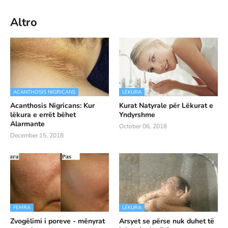
Altro
ACANTHOSIS NIGRICANS
LËKURA
Acanthosis Nigricans: Kur
Kurat Natyrale për Lëkurat e
lëkura e errët bëhet
Yndyrshme
Alarmante
October 06, 2018
December 15, 2018
FEMRA
LËKURA
Zvogëlimi i poreve - mënyrat
Arsyet se përse nuk duhet të