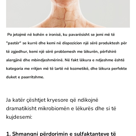
Po jetojmë në kohën e ironisë, ku pavarësisht se jemi më të
"pastër" se kurrë dhe kemi në dispozicion një sërë produktesh për
të zgjedhur, kemi një sërë problemesh me lëkurën, përfshirë
alergjinë dhe mbindjeshmërinë. Në fakt lëkura e ndjeshme është
kategoria me rritjen më të lartë në kozmetikë, dhe lëkura perfekte
duket e paarritshme.
Ja katër çështjet kryesore që ndikojnë
dramatikisht mikrobiomën e lëkurës dhe si të
kujdesemi:
1. Shmangni përdorimin e sulfaktanteve të