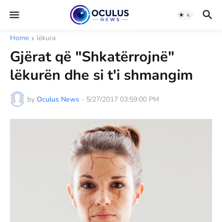
Home
lëkura
Gjërat që "Shkatërrojnë"
lëkurën dhe si t'i shmangim
by
Oculus News
-
5/27/2017 03:59:00 PM