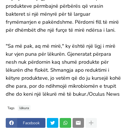
produkteve përmbajnë përbërës që vrasin
bakteret si një mënyrë për të larguar
frymëmarrjen e pakëndshme. Përdorni fill të mirë
për dhëmbët dhe një furçe të mirë ndërsa i lani.
"Sa më pak, aq më mirë," ky është një ligj i mirë
kur vjen puna për lëkurën. Gjeneratat përpara
nesh nuk përdornin kaq shumë produkte për
lëkurën dhe flokët. Shmangja apo reduktimi i
këtyre produkteve, jo vetëm që do ju kursejë kohë
dhe para, por do ndihmojë mikrobiomën e trupit
dhe do keni një lëkurë më të bukur./Oculus News
Tags
lëkura
Facebook