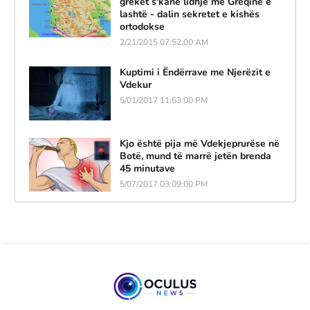
grekët s'kanë lidhje me Greqinë e
lashtë - dalin sekretet e kishës
ortodokse
2/21/2015 07:52:00 AM
Kuptimi i Ëndërrave me Njerëzit e
Vdekur
5/01/2017 11:53:00 PM
Kjo është pija më Vdekjeprurëse në
Botë, mund të marrë jetën brenda
45 minutave
5/07/2017 03:09:00 PM