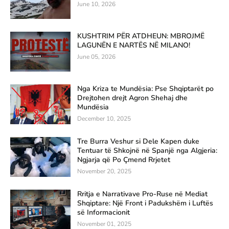
June 10, 2026
KUSHTRIM PËR ATDHEUN: MBROJMË
LAGUNËN E NARTËS NË MILANO!
June 05, 2026
Nga Kriza te Mundësia: Pse Shqiptarët po
Drejtohen drejt Agron Shehaj dhe
Mundësia
December 10, 2025
Tre Burra Veshur si Dele Kapen duke
Tentuar të Shkojnë në Spanjë nga Algjeria:
Ngjarja që Po Çmend Rrjetet
November 20, 2025
Rritja e Narrativave Pro-Ruse në Mediat
Shqiptare: Një Front i Padukshëm i Luftës
së Informacionit
November 01, 2025