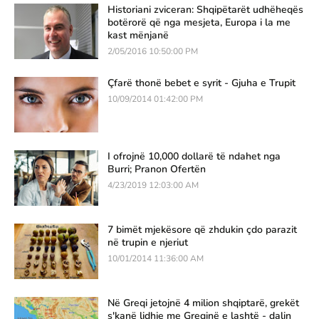
Historiani zviceran: Shqipëtarët udhëheqës
botërorë që nga mesjeta, Europa i la me
kast mënjanë
2/05/2016 10:50:00 PM
Çfarë thonë bebet e syrit - Gjuha e Trupit
10/09/2014 01:42:00 PM
I ofrojnë 10,000 dollarë të ndahet nga
Burri; Pranon Ofertën
4/23/2019 12:03:00 AM
7 bimët mjekësore që zhdukin çdo parazit
në trupin e njeriut
10/01/2014 11:36:00 AM
Në Greqi jetojnë 4 milion shqiptarë, grekët
s'kanë lidhje me Greqinë e lashtë - dalin