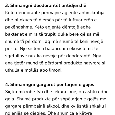
3. Shmangni deodorantët antidjershë
Këto deodorantë përmajnë agjentë antimikrobjal
dhe bllokues të djersës për të luftuar erën e
pakëndshme. Këto agjentë dëmtojë edhe
bakteriet e mira të trupit, duke bërë që sa më
shumë t'i përdorni, aq më shumë të keni nevojë
për to. Një sistem i balancuar i ekosistemit të
sqetullave nuk ka nevojë për deodorantë. Nga
ana tjetër mund të përdorni produkte natyrore si
uthulla e mollës apo limoni.
4. Shmanngni gargaret për larjen e gojës
Siç ka mikrobe fyti dhe lëkura jonë, po ashtu edhe
goja. Shumë produkte për shpëlarjen e gojës me
gargare përmbajnë alkool, dhe ky është shkaku i
ndjenjës së djegjes. Dhe shumica e këtyre