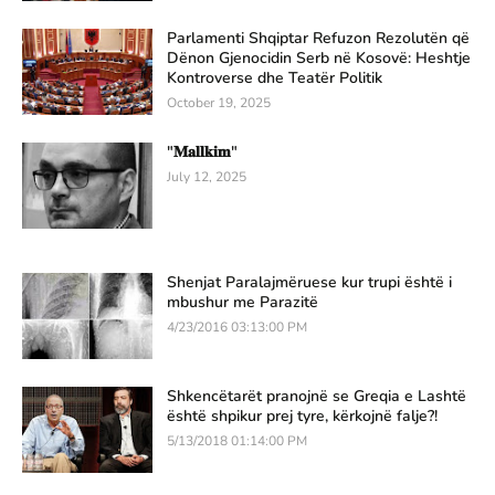
Parlamenti Shqiptar Refuzon Rezolutën që
Dënon Gjenocidin Serb në Kosovë: Heshtje
Kontroverse dhe Teatër Politik
October 19, 2025
"𝐌𝐚𝐥𝐥𝐤𝐢𝐦"
July 12, 2025
Shenjat Paralajmëruese kur trupi është i
mbushur me Parazitë
4/23/2016 03:13:00 PM
Shkencëtarët pranojnë se Greqia e Lashtë
është shpikur prej tyre, kërkojnë falje?!
5/13/2018 01:14:00 PM