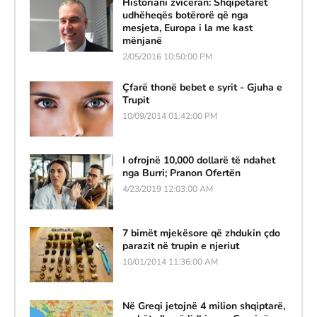
Historiani zviceran: Shqipëtarët
udhëheqës botërorë që nga
mesjeta, Europa i la me kast
mënjanë
2/05/2016 10:50:00 PM
Çfarë thonë bebet e syrit - Gjuha e
Trupit
10/09/2014 01:42:00 PM
I ofrojnë 10,000 dollarë të ndahet
nga Burri; Pranon Ofertën
4/23/2019 12:03:00 AM
7 bimët mjekësore që zhdukin çdo
parazit në trupin e njeriut
10/01/2014 11:36:00 AM
Në Greqi jetojnë 4 milion shqiptarë,