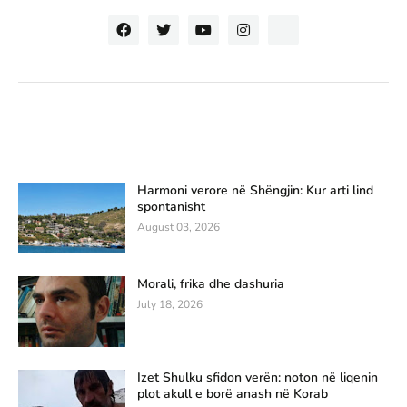
Harmoni verore në Shëngjin: Kur arti lind
spontanisht
August 03, 2026
Morali, frika dhe dashuria
July 18, 2026
Izet Shulku sfidon verën: noton në liqenin
plot akull e borë anash në Korab