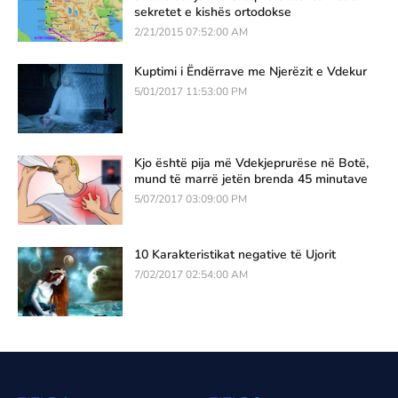
sekretet e kishës ortodokse
2/21/2015 07:52:00 AM
Kuptimi i Ëndërrave me Njerëzit e Vdekur
5/01/2017 11:53:00 PM
Kjo është pija më Vdekjeprurëse në Botë,
mund të marrë jetën brenda 45 minutave
5/07/2017 03:09:00 PM
10 Karakteristikat negative të Ujorit
7/02/2017 02:54:00 AM