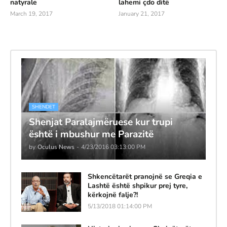
natyrale
lahemi çdo ditë
March 19, 2017
January 21, 2017
SHENDET
Shenjat Paralajmëruese kur trupi
është i mbushur me Parazitë
by
Oculus News
-
4/23/2016 03:13:00 PM
Shkencëtarët pranojnë se Greqia e
Lashtë është shpikur prej tyre,
kërkojnë falje?!
5/13/2018 01:14:00 PM