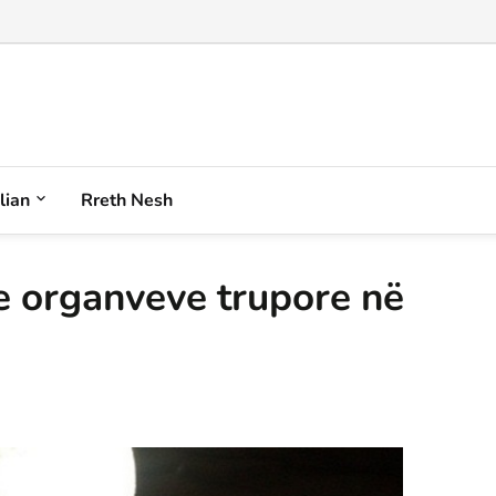
iqenin plot akull e borë anash në Korab...
alian
Rreth Nesh
e organveve trupore në