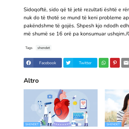
Sidoqoftë, sido që të jetë rezultati është e r
nuk do të thotë se mund të keni probleme ap
pakëndshme të gojës. Shpesh kjo ndodh edh
më shumë se 16 orë pa konsumuar ushqim.
Tags
shendet
Facebook
Twitter
Altro
SHENDET
SHENDET