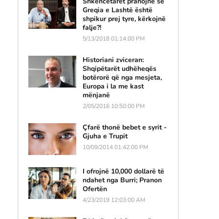
Shkencëtarët pranojnë se
Greqia e Lashtë është
shpikur prej tyre, kërkojnë
falje?!
5/13/2018 01:14:00 PM
Historiani zviceran:
Shqipëtarët udhëheqës
botërorë që nga mesjeta,
Europa i la me kast
mënjanë
2/05/2016 10:50:00 PM
Çfarë thonë bebet e syrit -
Gjuha e Trupit
10/09/2014 01:42:00 PM
.
I ofrojnë 10,000 dollarë të
ndahet nga Burri; Pranon
Ofertën
4/23/2019 12:03:00 AM