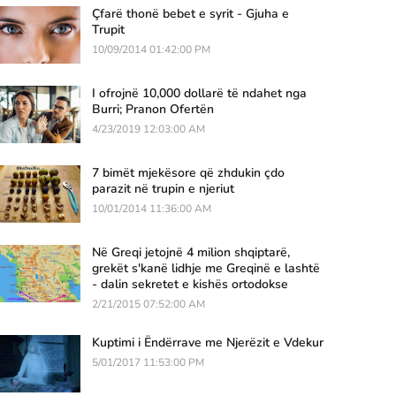
Çfarë thonë bebet e syrit - Gjuha e
Trupit
10/09/2014 01:42:00 PM
I ofrojnë 10,000 dollarë të ndahet nga
Burri; Pranon Ofertën
4/23/2019 12:03:00 AM
7 bimët mjekësore që zhdukin çdo
parazit në trupin e njeriut
10/01/2014 11:36:00 AM
Në Greqi jetojnë 4 milion shqiptarë,
grekët s'kanë lidhje me Greqinë e lashtë
- dalin sekretet e kishës ortodokse
2/21/2015 07:52:00 AM
Kuptimi i Ëndërrave me Njerëzit e Vdekur
5/01/2017 11:53:00 PM