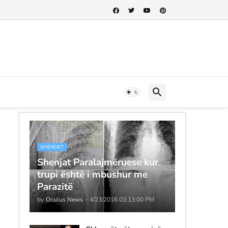
SHENDET
Shenjat Paralajmëruese kur
trupi është i mbushur me
Parazitë
by
Oculus News
-
4/23/2016 03:13:00 PM