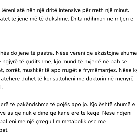
lëreni atë nën një dritë intensive për rreth një minut.
tatet të jenë më të dukshme. Drita ndihmon në rritjen e
hës do jenë të pastra. Nëse vëreni që ekzistojnë shumë
 ngjyrë të çuditshme, kjo mund të nxjerrë në pah se
, zorrët, mushkëritë apo rrugët e frymëmarrjes. Nëse k
e, atëherë duhet të konsultoheni me doktorin në mënyrë
i.
i erë të pakëndshme të gojës apo jo. Kjo është shumë e
e as që nuk e dinë që kanë erë të keqe. Nëse ndjeni
ërballeni me një çrregullim metabolik ose me
bet.