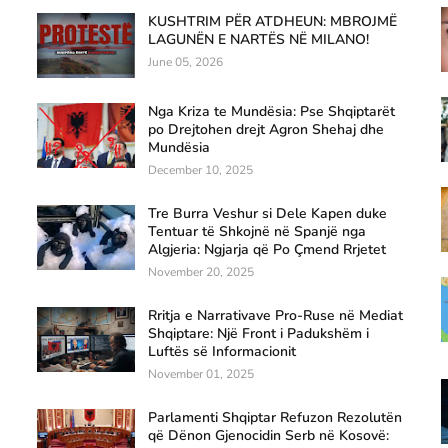
KUSHTRIM PËR ATDHEUN: MBROJMË
LAGUNËN E NARTËS NË MILANO!
June 05, 2026
Nga Kriza te Mundësia: Pse Shqiptarët
po Drejtohen drejt Agron Shehaj dhe
Mundësia
December 10, 2025
Tre Burra Veshur si Dele Kapen duke
Tentuar të Shkojnë në Spanjë nga
Algjeria: Ngjarja që Po Çmend Rrjetet
November 20, 2025
Rritja e Narrativave Pro-Ruse në Mediat
Shqiptare: Një Front i Padukshëm i
Luftës së Informacionit
November 01, 2025
Parlamenti Shqiptar Refuzon Rezolutën
që Dënon Gjenocidin Serb në Kosovë: