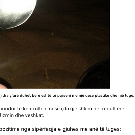
gjitha çfarë duhet bërë është të pajiseni me një qese plastike dhe një lugë
mundur të kontrolloni nëse çdo gjë shkon në rregull me
lizmin dhe veshkat.
epozitime nga sipërfaqja e gjuhës me anë të lugës;