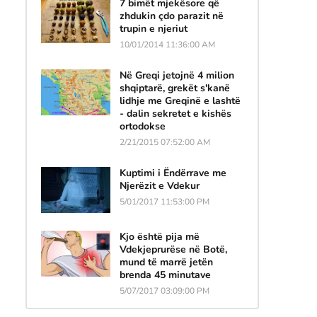
7 bimët mjekësore që
zhdukin çdo parazit në
trupin e njeriut
10/01/2014 11:36:00 AM
Në Greqi jetojnë 4 milion
shqiptarë, grekët s'kanë
lidhje me Greqinë e lashtë
- dalin sekretet e kishës
ortodokse
2/21/2015 07:52:00 AM
Kuptimi i Ëndërrave me
Njerëzit e Vdekur
5/01/2017 11:53:00 PM
Kjo është pija më
Vdekjeprurëse në Botë,
mund të marrë jetën
brenda 45 minutave
5/07/2017 03:09:00 PM