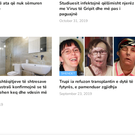
në ata që nuk sëmuren
Studiuesit infektojnë qëllimisht njerëz
ë
me Virus të Gripit dhe më pas i
paguajnë
October 31, 2019
SHENDET
shtëqitjeve të shtresave
Trupi ia refuzon transplantin e dytë të
strali konfirmojnë se të
fytyrës, e pamenduar zgjidhja
qehen keq dhe vdesin më
September 23, 2019
19