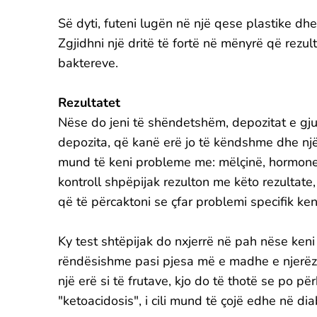
Së dyti, futeni lugën në një qese plastike dhe 
Zgjidhni një dritë të fortë në mënyrë që rezul
baktereve.
Rezultatet
Nëse do jeni të shëndetshëm, depozitat e gju
depozita, që kanë erë jo të këndshme dhe një
mund të keni probleme me: mëlçinë, hormonet
kontroll shpëpijak rezulton me këto rezultat
që të përcaktoni se çfar problemi specifik ken
Ky test shtëpijak do nxjerrë në pah nëse ken
rëndësishme pasi pjesa më e madhe e njerëzv
një erë si të frutave, kjo do të thotë se po p
"ketoacidosis", i cili mund të çojë edhe në dia