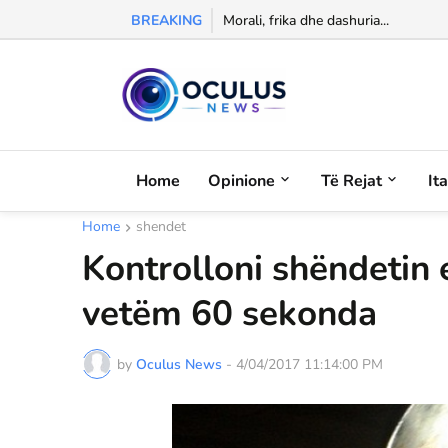
BREAKING
Izet Shulku sfidon verën: noton në l
Home
Opinione
Të Rejat
It
Home
shendet
Kontrolloni shëndetin 
vetëm 60 sekonda
by
Oculus News
-
4/04/2017 11:14:00 PM