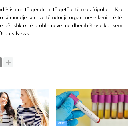
ëndësishme të qëndroni të qetë e të mos frigoheni. Kjo
o sëmundje serioze të ndonjë organi nëse keni erë të
e për shkak të problemeve me dhëmbët ose kur kemi
/Oculus News
GRIPI