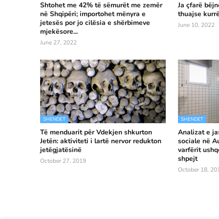
Shtohet me 42% të sëmurët me zemër
Ja çfarë bëj
në Shqipëri; importohet mënyra e
thuajse kurr
jetesës por jo cilësia e shërbimeve
June 10, 2022
mjekësore...
June 27, 2022
SHENDET
SHENDET
Të menduarit për Vdekjen shkurton
Analizat e ja
Jetën: aktiviteti i lartë nervor redukton
sociale në Au
jetëgjatësinë
varfërit ush
shpejt
October 27, 2019
October 18, 20