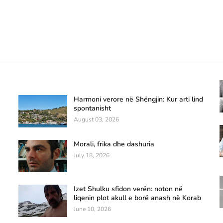
Harmoni verore në Shëngjin: Kur arti lind
spontanisht
August 03, 2026
Morali, frika dhe dashuria
July 18, 2026
Izet Shulku sfidon verën: noton në
liqenin plot akull e borë anash në Korab
June 10, 2026