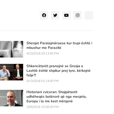
Shenjat Paralajmëruese kur trupi është i
mbushur me Parazitë
4/23/2016 03:13:00 PM
Shkencëtarët pranojnë se Greqia e
Lashtë është shpikur prej tyre, kërkojnë
falje?!
5/13/2018 01:14:00 PM
Historiani zviceran: Shqipëtarët
udhëheqës botërorë që nga mesjeta,
Europa i la me kast mënjanë
2/05/2016 10:50:00 PM