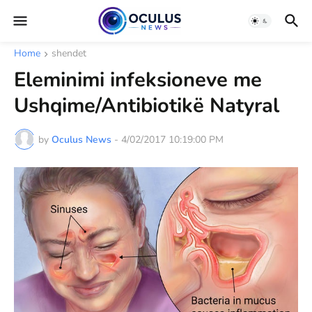
Home
shendet
Eleminimi infeksioneve me
Ushqime/Antibiotikë Natyral
by
Oculus News
-
4/02/2017 10:19:00 PM