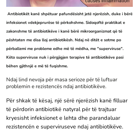
Antibiotikët kanë shpëtuar pafundësisht jetë njerëzish, duke i bërë
infeksionet vdekjeprurëse të përkohshme. Sidoqoftë praktikat e
zakonshme të antibiotikëve i kanë bërë mikroorganizmat që të
pështaten me disa lloj antibiotikësh. Ndaj në ditët e sotme po
përballemi me probleme edhe më të mëdha, me "superviruse".
Këto superviruse nuk i përgjigjen terapive të antibiotikëve pasi
bëhen gjithnjë e më të fuqishme.
Ndaj lind nevoja për masa serioze për të luftuar
problemin e rezistencës ndaj antibiotikëve.
Për shkak të kësaj, një sërë njerëzish kanë filluar
të përdorin antibiotikë natyral për të trajtuar
kryesisht infeksionet e lehta dhe parandaluar
rezistencën e superviruseve ndaj antibiotikëve.