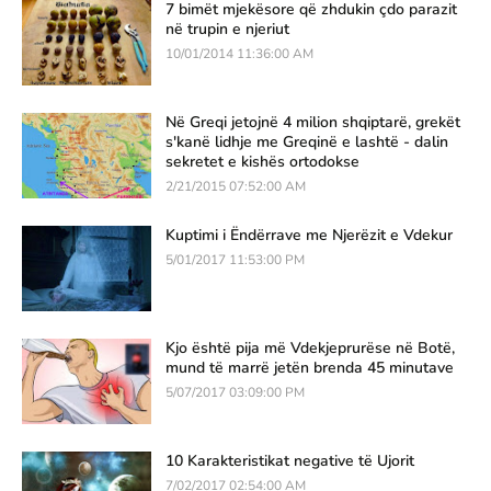
7 bimët mjekësore që zhdukin çdo parazit
në trupin e njeriut
10/01/2014 11:36:00 AM
Në Greqi jetojnë 4 milion shqiptarë, grekët
s'kanë lidhje me Greqinë e lashtë - dalin
sekretet e kishës ortodokse
2/21/2015 07:52:00 AM
Kuptimi i Ëndërrave me Njerëzit e Vdekur
5/01/2017 11:53:00 PM
Kjo është pija më Vdekjeprurëse në Botë,
mund të marrë jetën brenda 45 minutave
5/07/2017 03:09:00 PM
10 Karakteristikat negative të Ujorit
7/02/2017 02:54:00 AM