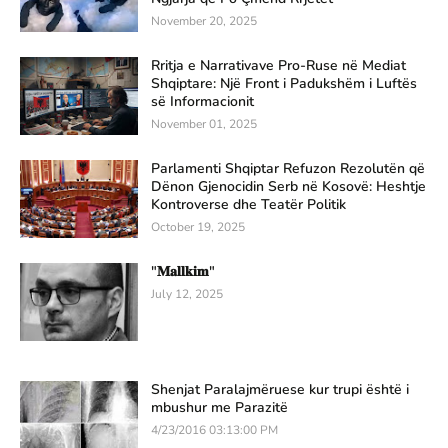
November 20, 2025
Rritja e Narrativave Pro-Ruse në Mediat
Shqiptare: Një Front i Padukshëm i Luftës
së Informacionit
November 01, 2025
Parlamenti Shqiptar Refuzon Rezolutën që
Dënon Gjenocidin Serb në Kosovë: Heshtje
Kontroverse dhe Teatër Politik
October 19, 2025
"𝐌𝐚𝐥𝐥𝐤𝐢𝐦"
July 12, 2025
Shenjat Paralajmëruese kur trupi është i
mbushur me Parazitë
4/23/2016 03:13:00 PM