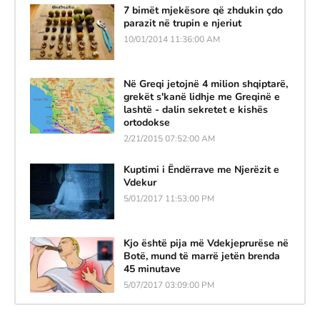
7 bimët mjekësore që zhdukin çdo
parazit në trupin e njeriut
10/01/2014 11:36:00 AM
Në Greqi jetojnë 4 milion shqiptarë,
grekët s'kanë lidhje me Greqinë e
lashtë - dalin sekretet e kishës
ortodokse
2/21/2015 07:52:00 AM
Kuptimi i Ëndërrave me Njerëzit e
Vdekur
5/01/2017 11:53:00 PM
Kjo është pija më Vdekjeprurëse në
Botë, mund të marrë jetën brenda
45 minutave
5/07/2017 03:09:00 PM