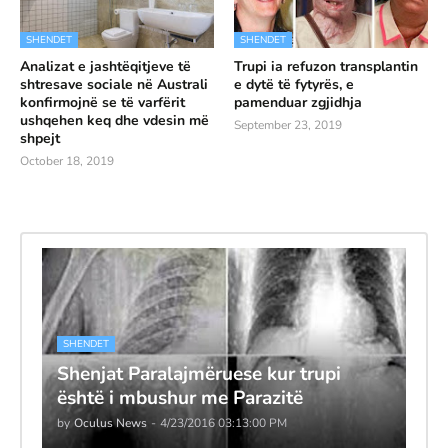
SHENDET
SHENDET
Analizat e jashtëqitjeve të
Trupi ia refuzon transplantin
shtresave sociale në Australi
e dytë të fytyrës, e
konfirmojnë se të varfërit
pamenduar zgjidhja
ushqehen keq dhe vdesin më
September 23, 2019
shpejt
October 18, 2019
SHENDET
Shenjat Paralajmëruese kur trupi
është i mbushur me Parazitë
by
Oculus News
-
4/23/2016 03:13:00 PM