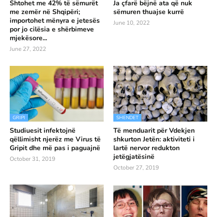
Shtohet me 42% të sëmurët
Ja çfarë bëjnë ata që nuk
me zemër në Shqipëri;
sëmuren thuajse kurrë
importohet mënyra e jetesës
June 10, 2022
por jo cilësia e shërbimeve
mjekësore...
June 27, 2022
GRIPI
SHENDET
Studiuesit infektojnë
Të menduarit për Vdekjen
qëllimisht njerëz me Virus të
shkurton Jetën: aktiviteti i
Gripit dhe më pas i paguajnë
lartë nervor redukton
jetëgjatësinë
October 31, 2019
October 27, 2019