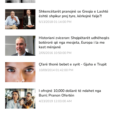
Shkencëtarët pranojnë se Greqia e Lashtë
është shpikur prej tyre, kërkojnë falje?!
5/13/2018 01:14:00 PM
Historiani zviceran: Shqipëtarët udhëheqës
botërorë që nga mesjeta, Europa i la me
kast mënjanë
2/05/2016 10:50:00 PM
Çfarë thonë bebet e syrit - Gjuha e Trupit
10/09/2014 01:42:00 PM
I ofrojnë 10,000 dollarë të ndahet nga
Burri; Pranon Ofertën
4/23/2019 12:03:00 AM