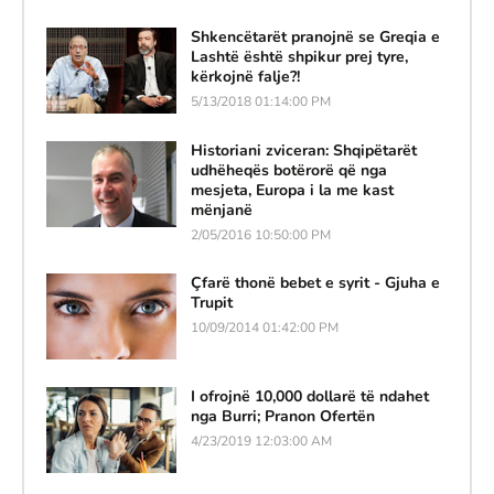
Shkencëtarët pranojnë se Greqia e
Lashtë është shpikur prej tyre,
kërkojnë falje?!
5/13/2018 01:14:00 PM
Historiani zviceran: Shqipëtarët
udhëheqës botërorë që nga
mesjeta, Europa i la me kast
mënjanë
2/05/2016 10:50:00 PM
Çfarë thonë bebet e syrit - Gjuha e
Trupit
10/09/2014 01:42:00 PM
I ofrojnë 10,000 dollarë të ndahet
nga Burri; Pranon Ofertën
4/23/2019 12:03:00 AM