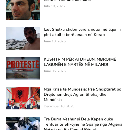
July 18, 2026
Izet Shulku sfidon verën: noton në liqenin
plot akull e borë anash në Korab
June 10, 2026
KUSHTRIM PËR ATDHEUN: MBROJMË
LAGUNËN E NARTËS NË MILANO!
June 05, 2026
Nga Kriza te Mundësia: Pse Shqiptarët po
Drejtohen drejt Agron Shehaj dhe
Mundësia
December 10, 2025
Tre Burra Veshur si Dele Kapen duke
Tentuar të Shkojnë në Spanjë nga Algjeria:
Ngjarja që Po Çmend Rrjetet