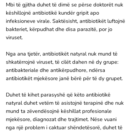
Mbi të gjitha duhet të dimë se përse doktorët nuk
këshillojnë antibiotikë kundër gripit apo
infeksioneve virale. Saktësisht, antibiotikët luftojnë
bakteriet, kërpudhat dhe disa parazitë, por jo
viruset.
Nga ana tjetër, antibiotikët natyral nuk mund të
shkatërrojnë viruset, të cilët dahen në dy grupe:
antibakteriale dhe antikërpudhore, ndërsa
antibiotikët mjekësore janë bërë për të dy grupet.
Duhet të kihet parasyshë që këto antibiotikë
natyral duhet vetëm të asistojnë terapinë dhe nuk
mund ta zëvendësojnë këshillat profesionale
mjekësore, diagnozat dhe trajtimet. Nëse vuani
nga një problem i caktuar shëndetësorë, duhet të