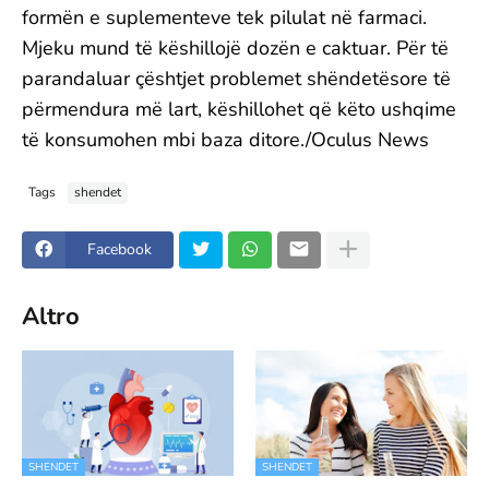
formën e suplementeve tek pilulat në farmaci.
Mjeku mund të këshillojë dozën e caktuar. Për të
parandaluar çështjet problemet shëndetësore të
përmendura më lart, këshillohet që këto ushqime
të konsumohen mbi baza ditore./Oculus News
Tags
shendet
Facebook
Altro
SHENDET
SHENDET