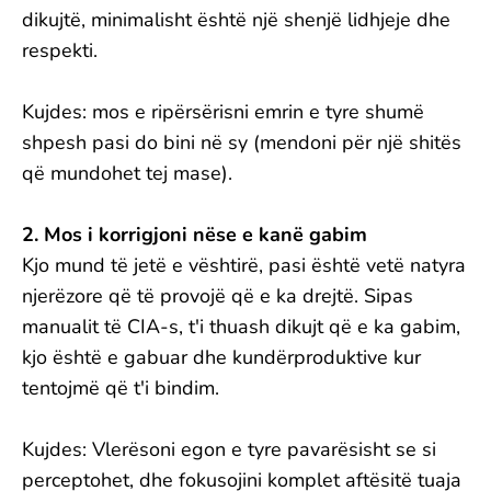
dikujtë, minimalisht është një shenjë lidhjeje dhe
respekti.
Kujdes: mos e ripërsërisni emrin e tyre shumë
shpesh pasi do bini në sy (mendoni për një shitës
që mundohet tej mase).
2. Mos i korrigjoni nëse e kanë gabim
Kjo mund të jetë e vështirë, pasi është vetë natyra
njerëzore që të provojë që e ka drejtë. Sipas
manualit të CIA-s, t'i thuash dikujt që e ka gabim,
kjo është e gabuar dhe kundërproduktive kur
tentojmë që t'i bindim.
Kujdes: Vlerësoni egon e tyre pavarësisht se si
perceptohet, dhe fokusojini komplet aftësitë tuaja