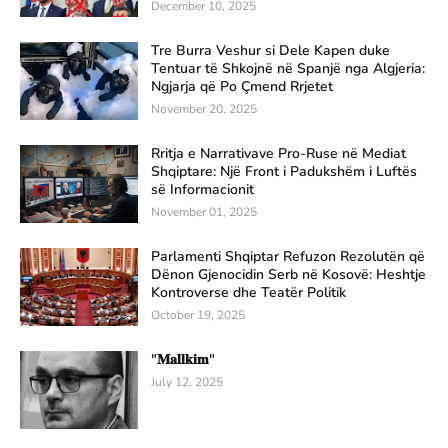
December 10, 2025
Tre Burra Veshur si Dele Kapen duke
Tentuar të Shkojnë në Spanjë nga Algjeria:
Ngjarja që Po Çmend Rrjetet
November 20, 2025
Rritja e Narrativave Pro-Ruse në Mediat
Shqiptare: Një Front i Padukshëm i Luftës
së Informacionit
November 01, 2025
Parlamenti Shqiptar Refuzon Rezolutën që
Dënon Gjenocidin Serb në Kosovë: Heshtje
Kontroverse dhe Teatër Politik
October 19, 2025
"𝐌𝐚𝐥𝐥𝐤𝐢𝐦"
July 12, 2025