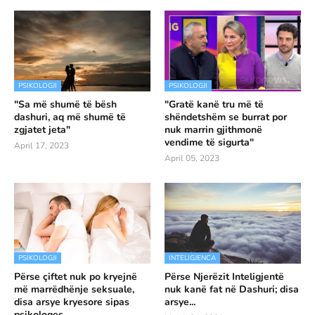
PSIKOLOGJI
PSIKOLOGJI
"Sa më shumë të bësh
"Gratë kanë tru më të
dashuri, aq më shumë të
shëndetshëm se burrat por
zgjatet jeta"
nuk marrin gjithmonë
vendime të sigurta"
April 17, 2023
April 05, 2023
PSIKOLOGJI
INTELIGJENCA
Përse çiftet nuk po kryejnë
Përse Njerëzit Inteligjentë
më marrëdhënje seksuale,
nuk kanë fat në Dashuri; disa
disa arsye kryesore sipas
arsye...
psikologes