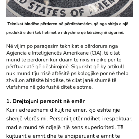
Teknikat bindëse përdoren në përditshmërim, që nga shitja e një
produkti e deri tek hetimet e ndryshme që kërcënojnë sigurinë.
Në vijim po paraqesim teknikat e përdorura nga
Agjencia e Inteligjencës Amerikane (CIA), të cilat
mund të përdoren kur duam të nxisim dikë për të
përftuar atë që dëshirojmë. Sigurisht që ky artikull
nuk mund t'ju rrisë aftësitë psikologjike por në thelb
zhvillon aftësitë bindëse, të cilat janë shumë të
vlefshme në çdo fushë ditët e sotme.
1. Drejtojuni personit në emër
Kur i adresohemi dikujt në emër, kjo është një
shenjë vlerësimi. Personi tjetër ndihet i respektuar,
madje mund të ndjejë një sens superioriteti. Të
kujtuarit e emrit dhe të shqipëruarit e emrit të