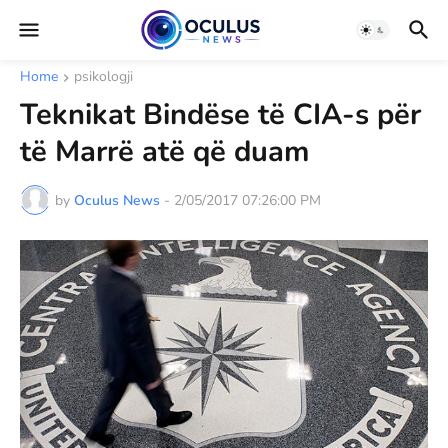
Home
psikologji
Teknikat Bindëse të CIA-s për
të Marrë atë që duam
by
Oculus News
-
2/05/2017 07:26:00 PM