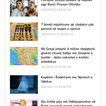
I ofrojnë 10,000 dollarë të ndahet
nga Burri; Pranon Ofertën
4/23/2019 12:03:00 AM
7 bimët mjekësore që zhdukin çdo
parazit në trupin e njeriut
10/01/2014 11:36:00 AM
Në Greqi jetojnë 4 milion shqiptarë,
grekët s'kanë lidhje me Greqinë e
lashtë - dalin sekretet e kishës
ortodokse
2/21/2015 07:52:00 AM
Kuptimi i Ëndërrave me Njerëzit e
Vdekur
5/01/2017 11:53:00 PM
Kjo është pija më Vdekjeprurëse në
Botë, mund të marrë jetën brenda