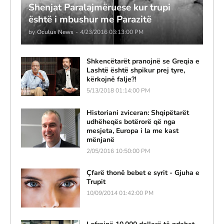
Shenjat Paralajmëruese kur trupi
është i mbushur me Parazitë
by
Oculus News
-
4/23/2016 03:13:00 PM
Shkencëtarët pranojnë se Greqia e
Lashtë është shpikur prej tyre,
kërkojnë falje?!
5/13/2018 01:14:00 PM
Historiani zviceran: Shqipëtarët
udhëheqës botërorë që nga
mesjeta, Europa i la me kast
mënjanë
2/05/2016 10:50:00 PM
Çfarë thonë bebet e syrit - Gjuha e
Trupit
10/09/2014 01:42:00 PM