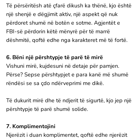
Të përsëritësh atë çfarë dikush ka thënë, kjo është
një shenjë e dëgjimit aktiv, një aspekt që nuk
përdoret shumë në botën e sotme. Agjentët e
FBI-së përdorin këtë mënyrë për të marrë
dëshmitë, qoftë edhe nga karakteret më të fortë.
6. Bëni një përshtypje të parë të mirë
Vishuni mirë, kujdesuni në detaje për pamjen.
Përse? Sepse përshtypjet e para kanë më shumë
rëndësi se sa çdo ndërveprimi me dikë.
Të dukurit mirë dhe të ndjerit të sigurtë, kjo jep një
përshtypje të parë shumë solide.
7. Komplimentojini
Njerëzit i duan komplimentet, qoftë edhe njerëzit