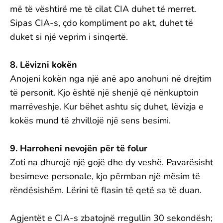
më të vështirë me të cilat CIA duhet të merret.
Sipas CIA-s, çdo kompliment po akt, duhet të
duket si një veprim i sinqertë.
8. Lëvizni kokën
Anojeni kokën nga një anë apo anohuni në drejtim
të personit. Kjo është një shenjë që nënkuptoin
marrëveshje. Kur bëhet ashtu siç duhet, lëvizja e
kokës mund të zhvillojë një sens besimi.
9. Harroheni nevojën për të folur
Zoti na dhurojë një gojë dhe dy veshë. Pavarësisht
besimeve personale, kjo përmban një mësim të
rëndësishëm. Lërini të flasin të qetë sa të duan.
Agjentët e CIA-s zbatojnë rregullin 30 sekondësh;