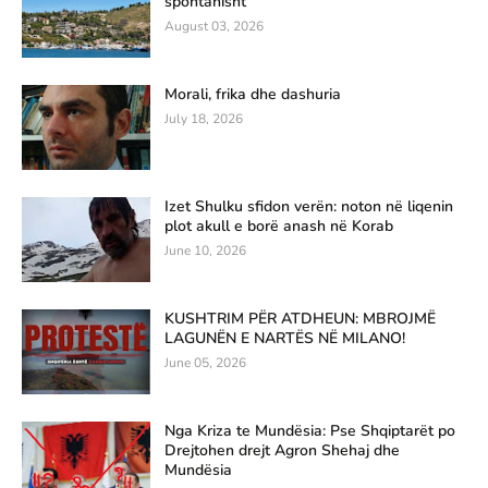
spontanisht
August 03, 2026
Morali, frika dhe dashuria
July 18, 2026
Izet Shulku sfidon verën: noton në liqenin
plot akull e borë anash në Korab
June 10, 2026
KUSHTRIM PËR ATDHEUN: MBROJMË
LAGUNËN E NARTËS NË MILANO!
June 05, 2026
Nga Kriza te Mundësia: Pse Shqiptarët po
Drejtohen drejt Agron Shehaj dhe
Mundësia