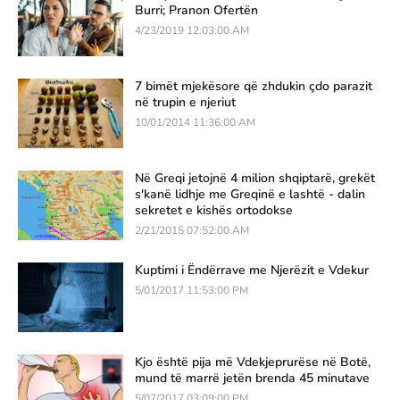
Burri; Pranon Ofertën
4/23/2019 12:03:00 AM
7 bimët mjekësore që zhdukin çdo parazit
në trupin e njeriut
10/01/2014 11:36:00 AM
Në Greqi jetojnë 4 milion shqiptarë, grekët
s'kanë lidhje me Greqinë e lashtë - dalin
sekretet e kishës ortodokse
2/21/2015 07:52:00 AM
Kuptimi i Ëndërrave me Njerëzit e Vdekur
5/01/2017 11:53:00 PM
Kjo është pija më Vdekjeprurëse në Botë,
mund të marrë jetën brenda 45 minutave
5/07/2017 03:09:00 PM