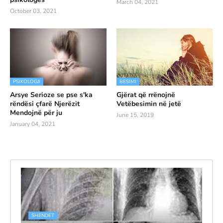
March 04, 2021
October 03, 2021
PSIKOLOGJI
BESIMI
Arsye Serioze se pse s'ka
Gjërat që rrënojnë
rëndësi çfarë Njerëzit
Vetëbesimin në jetë
Mendojnë për ju
June 15, 2019
January 04, 2021
SHENDET