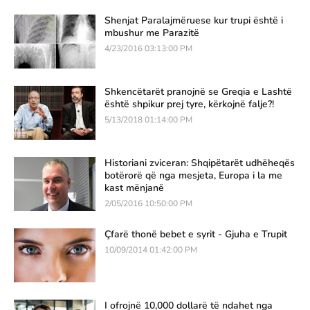
Shenjat Paralajmëruese kur trupi është i
mbushur me Parazitë
4/23/2016 03:13:00 PM
Shkencëtarët pranojnë se Greqia e Lashtë
është shpikur prej tyre, kërkojnë falje?!
5/13/2018 01:14:00 PM
Historiani zviceran: Shqipëtarët udhëheqës
botërorë që nga mesjeta, Europa i la me
kast mënjanë
2/05/2016 10:50:00 PM
Çfarë thonë bebet e syrit - Gjuha e Trupit
10/09/2014 01:42:00 PM
I ofrojnë 10,000 dollarë të ndahet nga