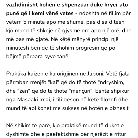
vazhdimisht kohën e shpenzuar duke kryer ato
punë që i kemi vënë vetes
- ndoshta në fillim për
vetëm 5 minuta apo më shumë, pas disa ditësh
kjo mund të shkojë në gjysmë ore apo një orë, dhe
më pas më gjatë. Në këtë mënyrë principi një
minutësh bën që të shohim progresin që po
bëjmë përpara syve tanë.
Praktika kaizen e ka origjinën në Japoni. Vetë fjala
përmban rrënjët "kai" që do të thotë "ndryshim,
dhe "zen" që do të thotë "mençuri". Është shpikur
nga Masaaki Imai, i cili beson në këtë filozofi dhe
mund të aplikohet me sukses në botën e biznesit.
Në shikim të parë, kjo praktikë mund të duket e
dyshimtë dhe e paefektshme për njerëzit e rritur