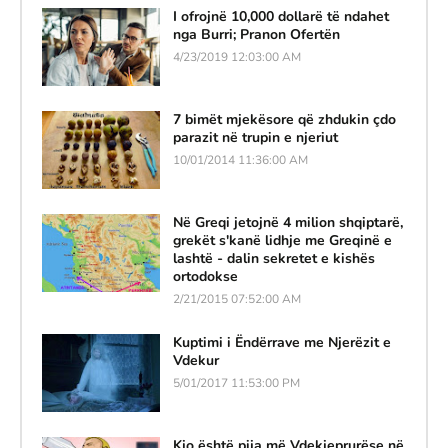
I ofrojnë 10,000 dollarë të ndahet
nga Burri; Pranon Ofertën
4/23/2019 12:03:00 AM
7 bimët mjekësore që zhdukin çdo
parazit në trupin e njeriut
10/01/2014 11:36:00 AM
Në Greqi jetojnë 4 milion shqiptarë,
grekët s'kanë lidhje me Greqinë e
lashtë - dalin sekretet e kishës
ortodokse
2/21/2015 07:52:00 AM
Kuptimi i Ëndërrave me Njerëzit e
Vdekur
5/01/2017 11:53:00 PM
Kjo është pija më Vdekjeprurëse në