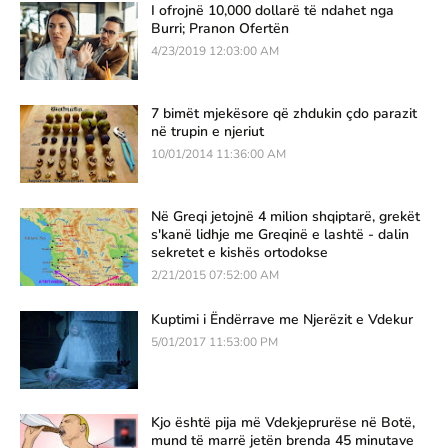
I ofrojnë 10,000 dollarë të ndahet nga
Burri; Pranon Ofertën
4/23/2019 12:03:00 AM
7 bimët mjekësore që zhdukin çdo parazit
në trupin e njeriut
10/01/2014 11:36:00 AM
Në Greqi jetojnë 4 milion shqiptarë, grekët
s'kanë lidhje me Greqinë e lashtë - dalin
sekretet e kishës ortodokse
2/21/2015 07:52:00 AM
Kuptimi i Ëndërrave me Njerëzit e Vdekur
5/01/2017 11:53:00 PM
Kjo është pija më Vdekjeprurëse në Botë,
mund të marrë jetën brenda 45 minutave