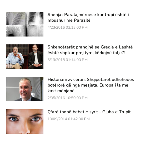
Shenjat Paralajmëruese kur trupi është i
mbushur me Parazitë
4/23/2016 03:13:00 PM
Shkencëtarët pranojnë se Greqia e Lashtë
është shpikur prej tyre, kërkojnë falje?!
5/13/2018 01:14:00 PM
Historiani zviceran: Shqipëtarët udhëheqës
botërorë që nga mesjeta, Europa i la me
kast mënjanë
2/05/2016 10:50:00 PM
Çfarë thonë bebet e syrit - Gjuha e Trupit
10/09/2014 01:42:00 PM