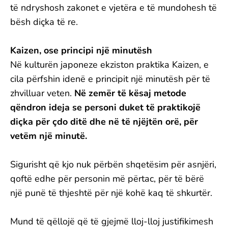
të ndryshosh zakonet e vjetëra e të mundohesh të
bësh diçka të re.
Kaizen, ose principi një minutësh
Në kulturën japoneze ekziston praktika Kaizen, e
cila përfshin idenë e principit një minutësh për të
zhvilluar veten.
Në zemër të kësaj metode
qëndron ideja se personi duket të praktikojë
diçka për çdo ditë dhe në të njëjtën orë, për
vetëm një minutë.
Sigurisht që kjo nuk përbën shqetësim për asnjëri,
qoftë edhe për personin më përtac, për të bërë
një punë të thjeshtë për një kohë kaq të shkurtër.
Mund të qëllojë që të gjejmë lloj-lloj justifikimesh