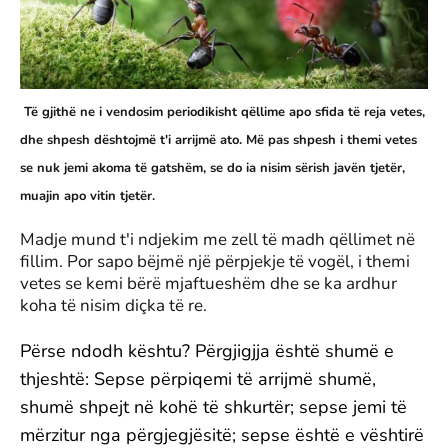
Të gjithë ne i vendosim periodikisht qëllime apo sfida të reja vetes,
dhe shpesh dështojmë t'i arrijmë ato. Më pas shpesh i themi vetes
se nuk jemi akoma të gatshëm, se do ia nisim sërish javën tjetër,
muajin apo vitin tjetër.
Madje mund t'i ndjekim me zell të madh qëllimet në
fillim. Por sapo bëjmë një përpjekje të vogël, i themi
vetes se kemi bërë mjaftueshëm dhe se ka ardhur
koha të nisim diçka të re.
Përse ndodh kështu? Përgjigjja është shumë e
thjeshtë: Sepse përpiqemi të arrijmë shumë,
shumë shpejt në kohë të shkurtër; sepse jemi të
mërzitur nga përgjegjësitë; sepse është e vështirë