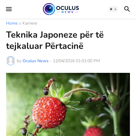
Home
Karriere
Teknika Japoneze për të
tejkaluar Përtacinë
by
Oculus News
-
12/04/2016 01:01:00 PM