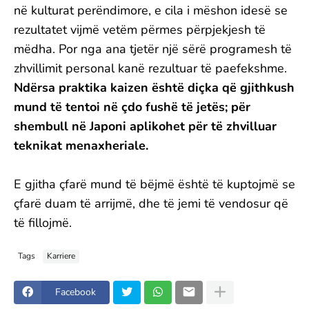
në kulturat perëndimore, e cila i mëshon idesë se
rezultatet vijmë vetëm përmes përpjekjesh të
mëdha. Por nga ana tjetër një sërë programesh të
zhvillimit personal kanë rezultuar të paefekshme.
Ndërsa praktika kaizen është diçka që gjithkush
mund të tentoi në çdo fushë të jetës; për
shembull në Japoni aplikohet për të zhvilluar
teknikat menaxheriale.
E gjitha çfarë mund të bëjmë është të kuptojmë se
çfarë duam të arrijmë, dhe të jemi të vendosur që
të fillojmë.
Tags
Karriere
Facebook