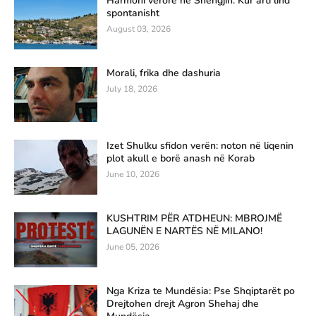
Harmoni verore në Shëngjin: Kur arti lind
spontanisht
August 03, 2026
Morali, frika dhe dashuria
July 18, 2026
Izet Shulku sfidon verën: noton në liqenin
plot akull e borë anash në Korab
June 10, 2026
KUSHTRIM PËR ATDHEUN: MBROJMË
LAGUNËN E NARTËS NË MILANO!
June 05, 2026
Nga Kriza te Mundësia: Pse Shqiptarët po
Drejtohen drejt Agron Shehaj dhe