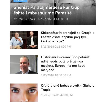
SHENDET
Shenjat Paralajmëruese kur trupi
është i mbushur me Parazitë
by
Oculus News
-
4/23/2016 03:13:00 PM
Shkencëtarët pranojnë se Greqia e
Lashtë është shpikur prej tyre,
kërkojnë falje?!
5/13/2018 01:14:00 PM
Historiani zviceran: Shqipëtarët
udhëheqës botërorë që nga
mesjeta, Europa i la me kast
mënjanë
2/05/2016 10:50:00 PM
Çfarë thonë bebet e syrit - Gjuha e
Trupit
10/09/2014 01:42:00 PM