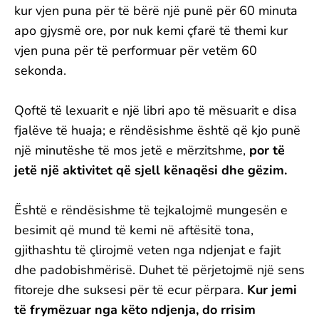
kur vjen puna për të bërë një punë për 60 minuta
apo gjysmë ore, por nuk kemi çfarë të themi kur
vjen puna për të performuar për vetëm 60
sekonda.
Qoftë të lexuarit e një libri apo të mësuarit e disa
fjalëve të huaja; e rëndësishme është që kjo punë
një minutëshe të mos jetë e mërzitshme,
por të
jetë një aktivitet që sjell kënaqësi dhe gëzim.
Është e rëndësishme të tejkalojmë mungesën e
besimit që mund të kemi në aftësitë tona,
gjithashtu të çlirojmë veten nga ndjenjat e fajit
dhe padobishmërisë. Duhet të përjetojmë një sens
fitoreje dhe suksesi për të ecur përpara.
Kur jemi
të frymëzuar nga këto ndjenja, do rrisim