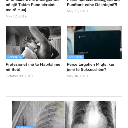
në një Takim Pune përplot
Punëtorë edhe Dështojnë?!
me të Huaj
May 11, 2019
May 12, 2019
KARRIERE
KARRIERE
Profesionet më të Habitshme
Përse largohen Miqtë, kur
në Botë
jemi të Suksesshëm?
October 09, 2018
May 30, 2018