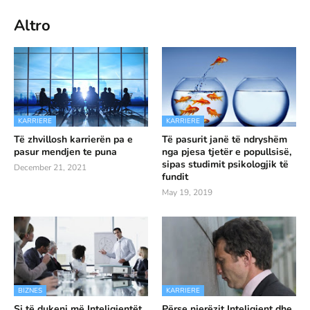
Altro
KARRIERE
KARRIERE
Të zhvillosh karrierën pa e
Të pasurit janë të ndryshëm
pasur mendjen te puna
nga pjesa tjetër e popullsisë,
sipas studimit psikologjik të
December 21, 2021
fundit
May 19, 2019
BIZNES
KARRIERE
Si të dukeni më Inteligjentët
Përse njerëzit Inteligjent dhe