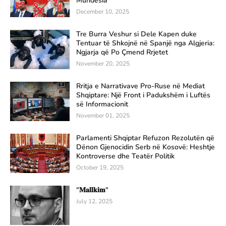
Mundësia
December 10, 2025
Tre Burra Veshur si Dele Kapen duke
Tentuar të Shkojnë në Spanjë nga Algjeria:
Ngjarja që Po Çmend Rrjetet
November 20, 2025
Rritja e Narrativave Pro-Ruse në Mediat
Shqiptare: Një Front i Padukshëm i Luftës
së Informacionit
November 01, 2025
Parlamenti Shqiptar Refuzon Rezolutën që
Dënon Gjenocidin Serb në Kosovë: Heshtje
Kontroverse dhe Teatër Politik
October 19, 2025
"𝐌𝐚𝐥𝐥𝐤𝐢𝐦"
July 12, 2025