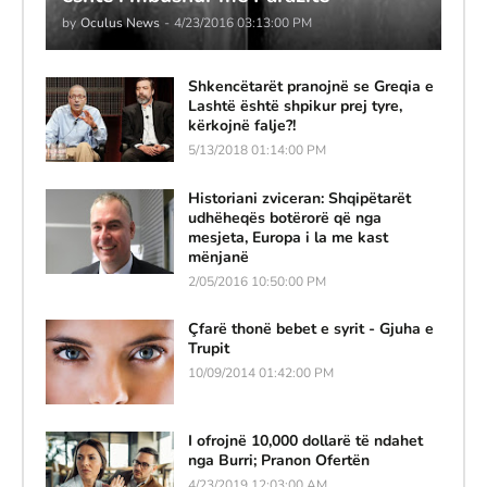
by
Oculus News
-
4/23/2016 03:13:00 PM
Shkencëtarët pranojnë se Greqia e
Lashtë është shpikur prej tyre,
kërkojnë falje?!
5/13/2018 01:14:00 PM
Historiani zviceran: Shqipëtarët
udhëheqës botërorë që nga
mesjeta, Europa i la me kast
mënjanë
2/05/2016 10:50:00 PM
Çfarë thonë bebet e syrit - Gjuha e
Trupit
10/09/2014 01:42:00 PM
I ofrojnë 10,000 dollarë të ndahet
nga Burri; Pranon Ofertën
4/23/2019 12:03:00 AM