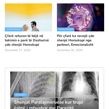
HOROSKOPI
HOROSKOPI
Çfarë refuzon të bëjë në
Për çfarë ka nevojë çdo
takimin e parë të Dashurisë
shenjë Horoskopi nga
çdo shenjë Horoskopi
partneri, Emocionalisht
December 27, 2020
December 20, 2020
SHENDET
Shenjat Paralajmëruese kur trupi
është i mbushur me Parazitë