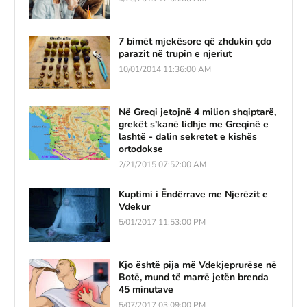
7 bimët mjekësore që zhdukin çdo
parazit në trupin e njeriut
10/01/2014 11:36:00 AM
Në Greqi jetojnë 4 milion shqiptarë,
grekët s'kanë lidhje me Greqinë e
lashtë - dalin sekretet e kishës
ortodokse
2/21/2015 07:52:00 AM
Kuptimi i Ëndërrave me Njerëzit e
Vdekur
5/01/2017 11:53:00 PM
Kjo është pija më Vdekjeprurëse në
Botë, mund të marrë jetën brenda
45 minutave
5/07/2017 03:09:00 PM