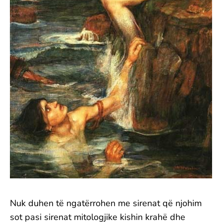
Nuk duhen të ngatërrohen me sirenat që njohim
sot pasi sirenat mitologjike kishin krahë dhe