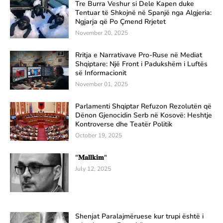
Tre Burra Veshur si Dele Kapen duke
Tentuar të Shkojnë në Spanjë nga Algjeria:
Ngjarja që Po Çmend Rrjetet
November 20, 2025
Rritja e Narrativave Pro-Ruse në Mediat
Shqiptare: Një Front i Padukshëm i Luftës
së Informacionit
November 01, 2025
Parlamenti Shqiptar Refuzon Rezolutën që
Dënon Gjenocidin Serb në Kosovë: Heshtje
Kontroverse dhe Teatër Politik
October 19, 2025
"𝐌𝐚𝐥𝐥𝐤𝐢𝐦"
July 12, 2025
Shenjat Paralajmëruese kur trupi është i