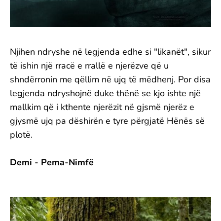
Njihen ndryshe në legjenda edhe si "likanët", sikur
të ishin një rracë e rrallë e njerëzve që u
shndërronin me qëllim në ujq të mëdhenj. Por disa
legjenda ndryshojnë duke thënë se kjo ishte një
mallkim që i kthente njerëzit në gjsmë njerëz e
gjysmë ujq pa dëshirën e tyre përgjatë Hënës së
plotë.
Demi - Pema-Nimfë