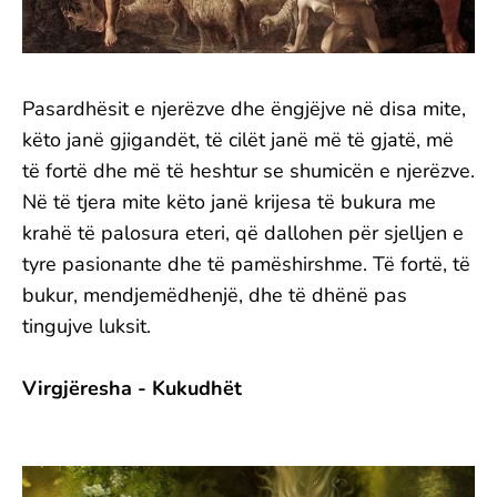
Pasardhësit e njerëzve dhe ëngjëjve në disa mite,
këto janë gjigandët, të cilët janë më të gjatë, më
të fortë dhe më të heshtur se shumicën e njerëzve.
Në të tjera mite këto janë krijesa të bukura me
krahë të palosura eteri, që dallohen për sjelljen e
tyre pasionante dhe të pamëshirshme. Të fortë, të
bukur, mendjemëdhenjë, dhe të dhënë pas
tingujve luksit.
Virgjëresha - Kukudhët