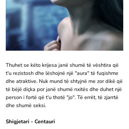
Thuhet se këto krijesa janë shumë të vështira që
t'u rezistosh dhe lëshojnë një "aura" të fuqishme
dhe atraktive. Nuk mund të shtyjnë me zor dikë që
të bëjë diçka por janë shumë nxitës dhe duhet një
person i fortë që t'u thotë "jo". Të errët, të zjarrtë
dhe shumë seksi.
Shigjetari - Centauri