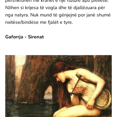
përshkruhen me krahët e një fluture apo pilivese.
NJihen si krijesa të vogla dhe të djallëzuara për
nga natyra. Nuk mund të gënjejnë por janë shumë
nxitëse/bindëse me fjalët e tyre.
Gaforrja - Sirenat