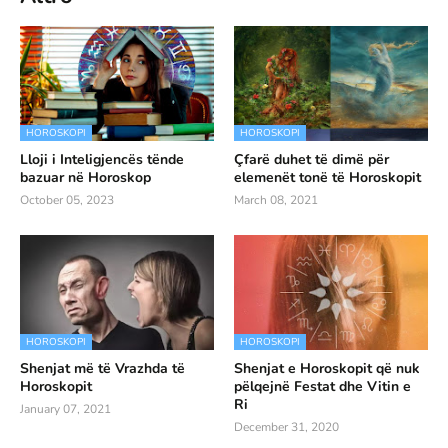
HOROSKOPI
HOROSKOPI
Lloji i Inteligjencës tënde
Çfarë duhet të dimë për
bazuar në Horoskop
elemenët tonë të Horoskopit
October 05, 2023
March 08, 2021
HOROSKOPI
HOROSKOPI
Shenjat më të Vrazhda të
Shenjat e Horoskopit që nuk
Horoskopit
pëlqejnë Festat dhe Vitin e
Ri
January 07, 2021
December 31, 2020