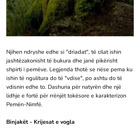
Njihen ndryshe edhe si "driadat", të cilat ishin
jashtëzakonisht të bukura dhe janë pikërisht
shpirti i pemëve. Legjenda thotë se nëse pema ku
ishin të ngulitura do të "vdise", po ashtu do të
vdisnin edhe to. Dashuria për natyrën dhe një
lidhje e fortë për rrënjët tokësore e karakterizon
Pemën-Nimfë.
Binjakët - Krijesat e vogla