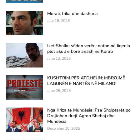
Morali, frika dhe dashuria
July 18, 2026
Izet Shulku sfidon verën: noton në liqenin
plot akull e borë anash në Korab
June 10, 2026
KUSHTRIM PËR ATDHEUN: MBROJMË
LAGUNËN E NARTËS NË MILANO!
June 05, 2026
Nga Kriza te Mundësia: Pse Shqiptarët po
Drejtohen drejt Agron Shehaj dhe
Mundësia
December 10, 2025