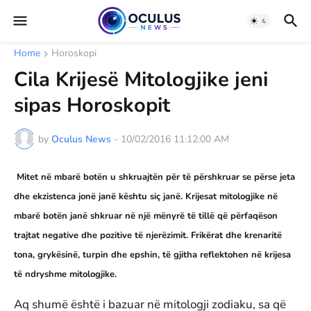
Home
Horoskopi
Cila Krijesë Mitologjike jeni
sipas Horoskopit
by
Oculus News
-
10/02/2016 11:12:00 AM
Mitet në mbarë botën u shkruajtën për të përshkruar se përse jeta
dhe ekzistenca jonë janë kështu siç janë. Krijesat mitologjike në
mbarë botën janë shkruar në një mënyrë të tillë që përfaqëson
trajtat negative dhe pozitive të njerëzimit. Frikërat dhe krenaritë
tona, grykësinë, turpin dhe epshin, të gjitha reflektohen në krijesa
të ndryshme mitologjike.
Aq shumë është i bazuar në mitologji zodiaku, sa që