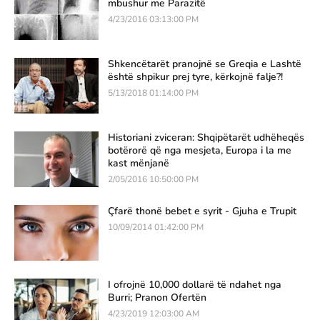
mbushur me Parazitë
4/23/2016 03:13:00 PM
Shkencëtarët pranojnë se Greqia e Lashtë
është shpikur prej tyre, kërkojnë falje?!
5/13/2018 01:14:00 PM
Historiani zviceran: Shqipëtarët udhëheqës
botërorë që nga mesjeta, Europa i la me
kast mënjanë
2/05/2016 10:50:00 PM
Çfarë thonë bebet e syrit - Gjuha e Trupit
10/09/2014 01:42:00 PM
I ofrojnë 10,000 dollarë të ndahet nga
Burri; Pranon Ofertën
4/23/2019 12:03:00 AM