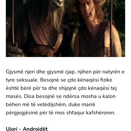
Gjysmë njeri dhe gjysmë cjap, njihen për natyrën e
tyre seksuale. Besojnë se çdo kënaqësi fizike
është bërë për ta dhe shijojnë çdo kënaqësi tej
masës. Disa besojnë se ndërsa mosha u kalon
bëhen më të vetëdijshëm, duke marrë
përgjegjësinë për të mos shfaqur kafshëroren.
Ujori - Androidët