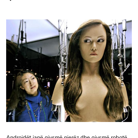
Androidët janë gjysmë njerëz dhe gjysmë robotë