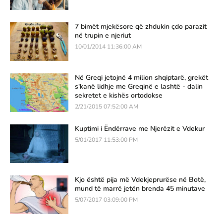
7 bimët mjekësore që zhdukin çdo parazit
në trupin e njeriut
10/01/2014 11:36:00 AM
Në Greqi jetojnë 4 milion shqiptarë, grekët
s'kanë lidhje me Greqinë e lashtë - dalin
sekretet e kishës ortodokse
2/21/2015 07:52:00 AM
Kuptimi i Ëndërrave me Njerëzit e Vdekur
5/01/2017 11:53:00 PM
Kjo është pija më Vdekjeprurëse në Botë,
mund të marrë jetën brenda 45 minutave
5/07/2017 03:09:00 PM