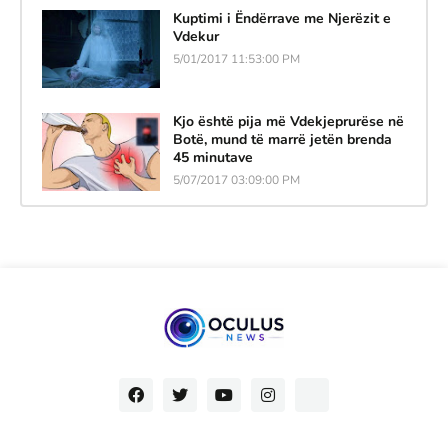
Kuptimi i Ëndërrave me Njerëzit e
Vdekur
5/01/2017 11:53:00 PM
Kjo është pija më Vdekjeprurëse në
Botë, mund të marrë jetën brenda
45 minutave
5/07/2017 03:09:00 PM