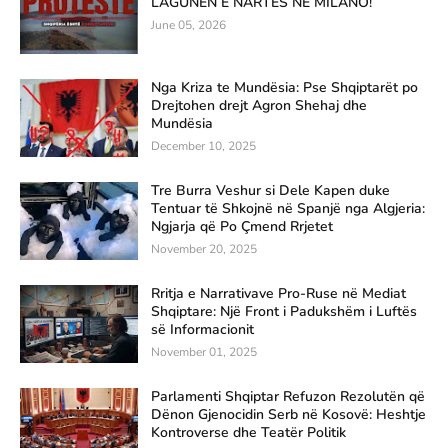
LAGUNËN E NARTËS NË MILANO!
June 05, 2026
Nga Kriza te Mundësia: Pse Shqiptarët po
Drejtohen drejt Agron Shehaj dhe
Mundësia
December 10, 2025
Tre Burra Veshur si Dele Kapen duke
Tentuar të Shkojnë në Spanjë nga Algjeria:
Ngjarja që Po Çmend Rrjetet
November 20, 2025
Rritja e Narrativave Pro-Ruse në Mediat
Shqiptare: Një Front i Padukshëm i Luftës
së Informacionit
November 01, 2025
Parlamenti Shqiptar Refuzon Rezolutën që
Dënon Gjenocidin Serb në Kosovë: Heshtje
Kontroverse dhe Teatër Politik