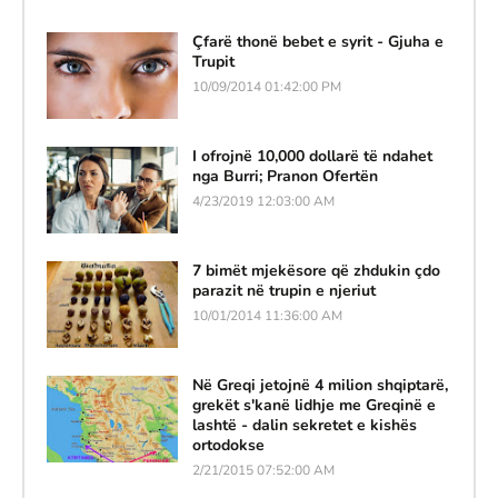
Çfarë thonë bebet e syrit - Gjuha e
Trupit
10/09/2014 01:42:00 PM
I ofrojnë 10,000 dollarë të ndahet
nga Burri; Pranon Ofertën
4/23/2019 12:03:00 AM
7 bimët mjekësore që zhdukin çdo
parazit në trupin e njeriut
10/01/2014 11:36:00 AM
Në Greqi jetojnë 4 milion shqiptarë,
grekët s'kanë lidhje me Greqinë e
lashtë - dalin sekretet e kishës
ortodokse
2/21/2015 07:52:00 AM