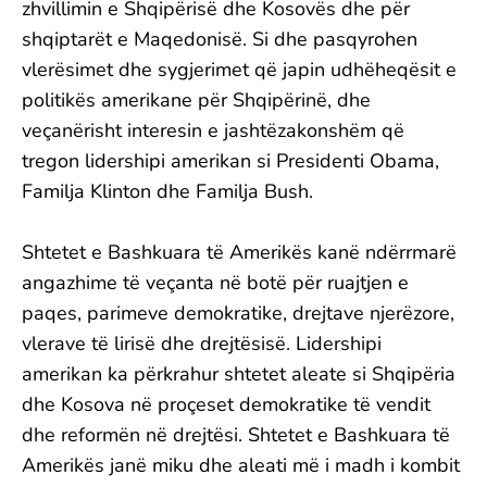
zhvillimin e Shqipërisë dhe Kosovës dhe për
shqiptarët e Maqedonisë. Si dhe pasqyrohen
vlerësimet dhe sygjerimet që japin udhëheqësit e
politikës amerikane për Shqipërinë, dhe
veçanërisht interesin e jashtëzakonshëm që
tregon lidershipi amerikan si Presidenti Obama,
Familja Klinton dhe Familja Bush.
Shtetet e Bashkuara të Amerikës kanë ndërrmarë
angazhime të veçanta në botë për ruajtjen e
paqes, parimeve demokratike, drejtave njerëzore,
vlerave të lirisë dhe drejtësisë. Lidershipi
amerikan ka përkrahur shtetet aleate si Shqipëria
dhe Kosova në proçeset demokratike të vendit
dhe reformën në drejtësi. Shtetet e Bashkuara të
Amerikës janë miku dhe aleati më i madh i kombit