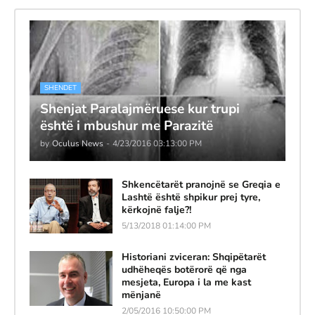
SHENDET
Shenjat Paralajmëruese kur trupi
është i mbushur me Parazitë
by
Oculus News
-
4/23/2016 03:13:00 PM
Shkencëtarët pranojnë se Greqia e
Lashtë është shpikur prej tyre,
kërkojnë falje?!
5/13/2018 01:14:00 PM
Historiani zviceran: Shqipëtarët
udhëheqës botërorë që nga
mesjeta, Europa i la me kast
mënjanë
2/05/2016 10:50:00 PM