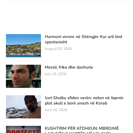
Harmoni verore në Shëngjin: Kur arti lind
spontanisht
August 03, 2026
Morali, frika dhe dashuria
July 18, 2026
Izet Shulku sfidon verën: noton në liqenin
plot akull e borë anash në Korab
June 10, 2026
KUSHTRIM PËR ATDHEUN: MBROJMË