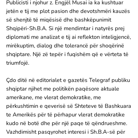
Publicisti i njohur z. Engjël Musai ia ka kushtuar
jetën e tij me plot pasion dhe devotshmëri kauzës
së shenjtë të miqësisë dhe bashkëpunimit
Shqipëri-Sh.B.A. Si një mendimtar i natyrës prej
diplomati me analizat e tij ai reflekton inteligjencë,
mirëkuptim, dialog dhe tolerancë për shoqërinë
shqiptare. Një zë tepër i fuqishëm që e vërteta të
triumfojë.
Çdo ditë në editorialet e gazetës Telegraf publiku
shqiptar njihet me politikën paqësore aktuale
amerikane, me vlerat demokratike, me
përkushtimin e qeverisë së Shteteve të Bashkuara
te Amerikës për të përhapur vlerat demokratike
kudo në botë dhe për një paqe të qëndrueshme.
Vazhdimisht pasqyrohet interesi i Sh.B.A-së për