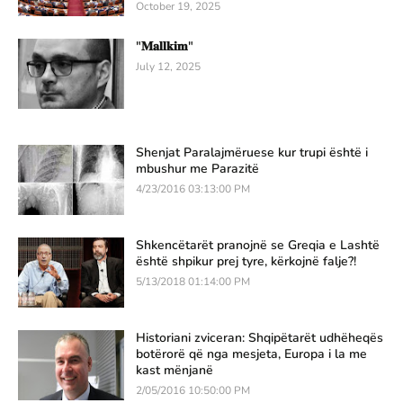
October 19, 2025
"𝐌𝐚𝐥𝐥𝐤𝐢𝐦"
July 12, 2025
Shenjat Paralajmëruese kur trupi është i
mbushur me Parazitë
4/23/2016 03:13:00 PM
Shkencëtarët pranojnë se Greqia e Lashtë
është shpikur prej tyre, kërkojnë falje?!
5/13/2018 01:14:00 PM
Historiani zviceran: Shqipëtarët udhëheqës
botërorë që nga mesjeta, Europa i la me
kast mënjanë
2/05/2016 10:50:00 PM