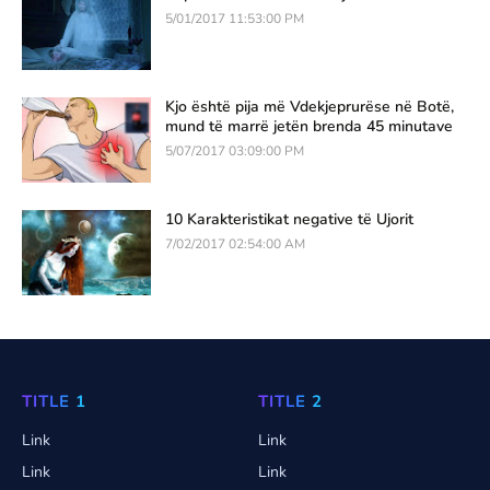
5/01/2017 11:53:00 PM
Kjo është pija më Vdekjeprurëse në Botë,
mund të marrë jetën brenda 45 minutave
5/07/2017 03:09:00 PM
10 Karakteristikat negative të Ujorit
7/02/2017 02:54:00 AM
TITLE 1
TITLE 2
Link
Link
Link
Link