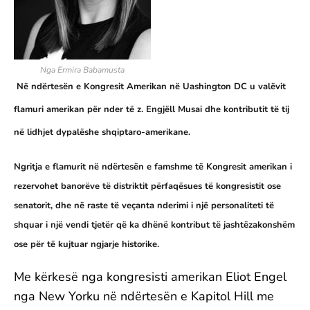
Nga Ermira Babamusta
Në ndërtesën e Kongresit Amerikan në Uashington DC u valëvit
flamuri amerikan për nder të z. Engjëll Musai dhe kontributit të tij
në lidhjet dypalëshe shqiptaro-amerikane.
Ngritja e flamurit në ndërtesën e famshme të Kongresit amerikan i
rezervohet banorëve të distriktit përfaqësues të kongresistit ose
senatorit, dhe në raste të veçanta nderimi i një personaliteti të
shquar i një vendi tjetër që ka dhënë kontribut të jashtëzakonshëm
ose për të kujtuar ngjarje historike.
Me kërkesë nga kongresisti amerikan Eliot Engel
nga New Yorku në ndërtesën e Kapitol Hill me