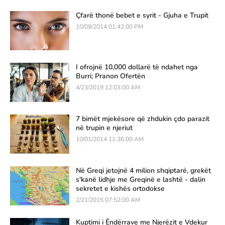
Çfarë thonë bebet e syrit - Gjuha e Trupit
10/09/2014 01:42:00 PM
I ofrojnë 10,000 dollarë të ndahet nga
Burri; Pranon Ofertën
4/23/2019 12:03:00 AM
7 bimët mjekësore që zhdukin çdo parazit
në trupin e njeriut
10/01/2014 11:36:00 AM
Në Greqi jetojnë 4 milion shqiptarë, grekët
s'kanë lidhje me Greqinë e lashtë - dalin
sekretet e kishës ortodokse
2/21/2015 07:52:00 AM
Kuptimi i Ëndërrave me Njerëzit e Vdekur