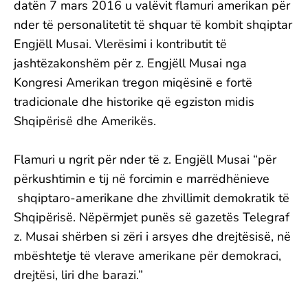
datën 7 mars 2016 u valëvit flamuri amerikan për
nder të personalitetit të shquar të kombit shqiptar
Engjëll Musai. Vlerësimi i kontributit të
jashtëzakonshëm për z. Engjëll Musai nga
Kongresi Amerikan tregon miqësinë e fortë
tradicionale dhe historike që egziston midis
Shqipërisë dhe Amerikës.
Flamuri u ngrit për nder të z. Engjëll Musai “për
përkushtimin e tij në forcimin e marrëdhënieve
shqiptaro-amerikane dhe zhvillimit demokratik të
Shqipërisë. Nëpërmjet punës së gazetës Telegraf
z. Musai shërben si zëri i arsyes dhe drejtësisë, në
mbështetje të vlerave amerikane për demokraci,
drejtësi, liri dhe barazi.”