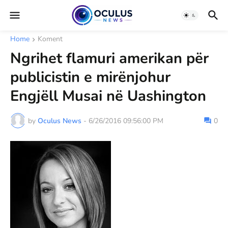
Home
Koment
Ngrihet flamuri amerikan për
publicistin e mirënjohur
Engjëll Musai në Uashington
by
Oculus News
-
6/26/2016 09:56:00 PM
0