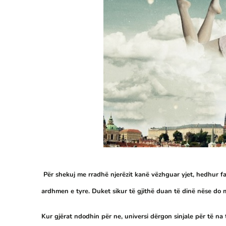
Për shekuj me rradhë njerëzit kanë vëzhguar yjet, hedhur fal
ardhmen e tyre. Duket sikur të gjithë duan të dinë nëse do m
Kur gjërat ndodhin për ne, universi dërgon sinjale për të n