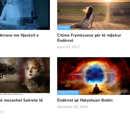
CITIME
dërrave me Njerëzit e
Citime Frymëzuese për të ndjekur
Ëndërrat
April 07, 2017
KURIOZITETE
më mesazhet Sekrete të
Ëndërrat që Ndryshuan Botën
December 30, 2016
017