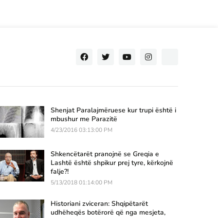
Shenjat Paralajmëruese kur trupi është i
mbushur me Parazitë
4/23/2016 03:13:00 PM
Shkencëtarët pranojnë se Greqia e
Lashtë është shpikur prej tyre, kërkojnë
falje?!
5/13/2018 01:14:00 PM
Historiani zviceran: Shqipëtarët
udhëheqës botërorë që nga mesjeta,