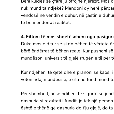
Bëni kujdes se çfarë ju ofrojnë njerëzit. Mos d
nuk mund ta ndjekë? Mendoni dy herë përpara 
vendosë në vendin e duhur, në çastin e duhur
të bëni ëndërrat realitet.
4. Filloni të mos shqetësoheni nga pasigur
Duke mos e ditur se si do bëhen të vërteta ën
bërë ëndërrat të bëhen reale. Kur pushoni së k
mundësoni universit të gjejë rrugën e tij për 
Kur ndjeheni të qetë dhe e pranoni se kaosi i
veten ndaj mundësisë, e cila në fund mund 
Për shembull, nëse ndiheni të sigurtë se jeni 
dashuria si rezultati i fundit, jo tek një per
është e thënë që dashuria do t'ju gjejë, do ta