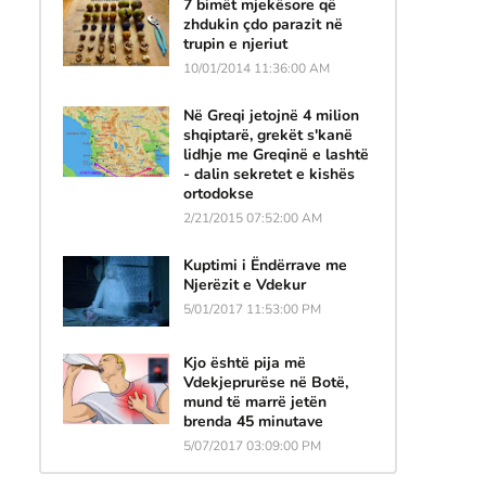
7 bimët mjekësore që
zhdukin çdo parazit në
trupin e njeriut
10/01/2014 11:36:00 AM
Në Greqi jetojnë 4 milion
shqiptarë, grekët s'kanë
lidhje me Greqinë e lashtë
- dalin sekretet e kishës
ortodokse
2/21/2015 07:52:00 AM
Kuptimi i Ëndërrave me
Njerëzit e Vdekur
5/01/2017 11:53:00 PM
Kjo është pija më
Vdekjeprurëse në Botë,
mund të marrë jetën
brenda 45 minutave
5/07/2017 03:09:00 PM