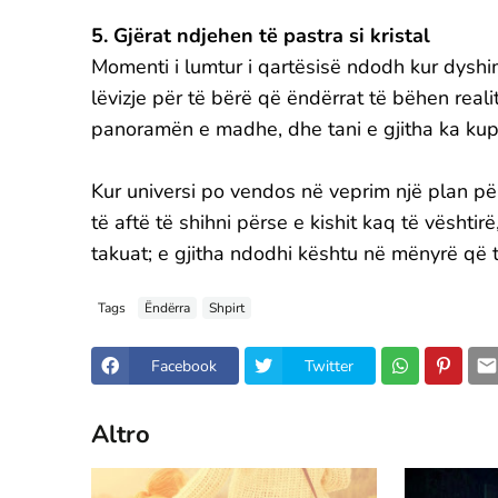
5. Gjërat ndjehen të pastra si kristal
Momenti i lumtur i qartësisë ndodh kur dyshi
lëvizje për të bërë që ëndërrat të bëhen reali
panoramën e madhe, dhe tani e gjitha ka kup
Kur universi po vendos në veprim një plan për
të aftë të shihni përse e kishit kaq të vështi
takuat; e gjitha ndodhi kështu në mënyrë që 
Tags
Ëndërra
Shpirt
Facebook
Twitter
Altro