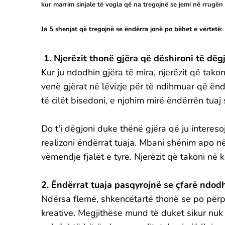
kur marrim sinjale të vogla që na tregojnë se jemi në rrugën
Ja 5 shenjat që tregojnë se ëndërra jonë po bëhet e vërtetë:
1. Njerëzit thonë gjëra që dëshironi të dëg
Kur ju ndodhin gjëra të mira, njerëzit që takon
venë gjërat në lëvizje për të ndihmuar që ëndë
të cilët bisedoni, e njohim mirë ëndërrën tuaj 
Do t'i dëgjoni duke thënë gjëra që ju intere
realizoni ëndërrat tuaja. Mbani shënim apo në
vëmendje fjalët e tyre. Njerëzit që takoni n
2. Ëndërrat tuaja pasqyrojnë se çfarë ndodh
Ndërsa flemë, shkencëtartë thonë se po për
kreative. Megjithëse mund të duket sikur nuk 