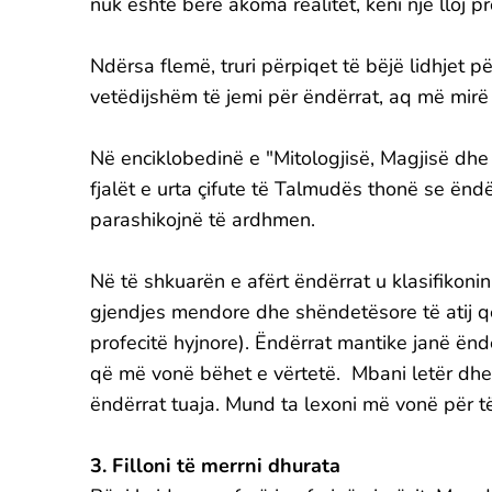
nuk është bërë akoma realitet, keni një lloj pr
Ndërsa flemë, truri përpiqet të bëjë lidhjet 
vetëdijshëm të jemi për ëndërrat, aq më mirë 
Në enciklobedinë e "Mitologjisë, Magjisë dhe 
fjalët e urta çifute të Talmudës thonë se ënd
parashikojnë të ardhmen.
Në të shkuarën e afërt ëndërrat u klasifikonin
gjendjes mendore dhe shëndetësore të atij q
profecitë hyjnore). Ëndërrat mantike janë ëndë
që më vonë bëhet e vërtetë. Mbani letër dhe l
ëndërrat tuaja. Mund ta lexoni më vonë për të
3. Filloni të merrni dhurata