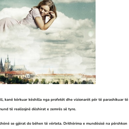
l, kanë kërkuar këshilla nga profetët dhe vizionarët për të parashikuar të
und të realizojnë dëshirat e zemrës së tyre.
a thënë se gjërat do bëhen të vërteta. Drithërima e mundësisë na përshkon