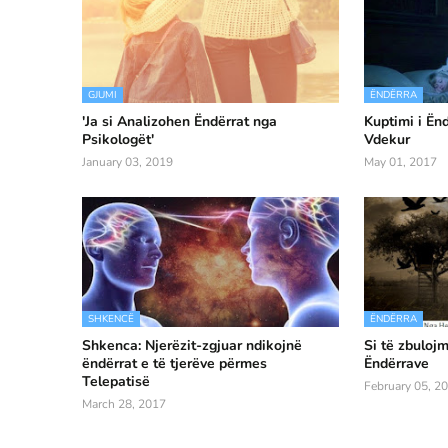
GJUMI
ËNDËRRA
'Ja si Analizohen Ëndërrat nga
Kuptimi i Ën
Psikologët'
Vdekur
January 03, 2019
May 01, 2017
SHKENCË
ËNDËRRA
Shkenca: Njerëzit-zgjuar ndikojnë
Si të zbuloj
ëndërrat e të tjerëve përmes
Ëndërrave
Telepatisë
February 05, 2
March 28, 2017