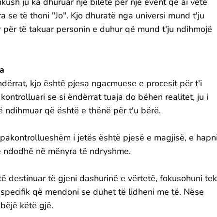
ikush ju ka dhuruar një biletë për një event që ai vetë
se të thoni "Jo". Kjo dhuratë nga universi mund t'ju
 për të takuar personin e duhur që mund t'ju ndihmojë
ia
dërrat, kjo është pjesa ngacmuese e procesit për t'i
ontrolluari se si ëndërrat tuaja do bëhen realitet, ju i
të ndihmuar që është e thënë për t'u bërë.
 pakontrollueshëm i jetës është pjesë e magjisë, e hapn
të ndodhë në mënyra të ndryshme.
të destinuar të gjeni dashurinë e vërtetë, fokusohuni tek
son specifik që mendoni se duhet të lidheni me të. Nëse
 bëjë këtë gjë.