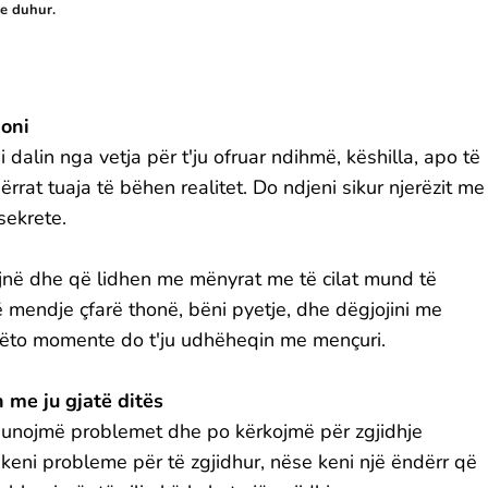
 e duhur.
joni
i dalin nga vetja për t'ju ofruar ndihmë, këshilla, apo të
rrat tuaja të bëhen realitet. Do ndjeni sikur njerëzit me
sekrete.
sojnë dhe që lidhen me mënyrat me të cilat mund të
 mendje çfarë thonë, bëni pyetje, dhe dëgjojini me
ë këto momente do t'ju udhëheqin me mençuri.
 me ju gjatë ditës
punojmë problemet dhe po kërkojmë për zgjidhje
keni probleme për të zgjidhur, nëse keni një ëndërr që