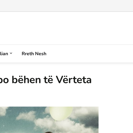
alian
Rreth Nesh
po bëhen të Vërteta