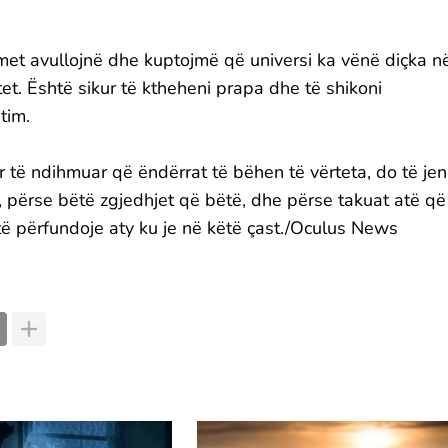
met avullojnë dhe kuptojmë që universi ka vënë diçka n
tet. Është sikur të ktheheni prapa dhe të shikoni
tim.
 të ndihmuar që ëndërrat të bëhen të vërteta, do të jen
rë, përse bëtë zgjedhjet që bëtë, dhe përse takuat atë që
të përfundoje aty ku je në këtë çast./Oculus News