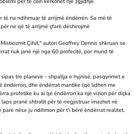
oblemi për të cilin kërkohet një zgjidhje.
për të na ndihmuar të arrijmë ëndërrën. Sa më të
për ne që të arrijmë çfarë dëshirojmë
Misticizmit Çifut," autori Geoffrey Dennis shkruan se
ërrat nuk janë një nga 60 profecitë, por mund të
 sipas tre planeve - shpallja e hyjnisë, pasqyrimet e
ë ëndërron, dhe ëndërrat mantike (që lidhen me
rra profetike ku ai që ëndërron ka një vizion për diçka
aps pranë shtratit për të rregjistruar imazhet në
 parë nëse ju ndihmon për t'i bërë ëndërrat realitet.