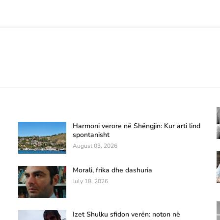
Harmoni verore në Shëngjin: Kur arti lind
spontanisht
August 03, 2026
Morali, frika dhe dashuria
July 18, 2026
Izet Shulku sfidon verën: noton në