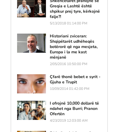
Shkencëtarët pranojnë se
Greqia e Lashtë është
shpikur prej tyre, kërkojnë
falje?!
5/13/2018 01:14:00 PM
Historiani zviceran:
Shqipëtarët udhëheqës
botërorë që nga mesjeta,
Europa i la me kast
mënjanë
2/05/2016 10:50:00 PM
Çfarë thonë bebet e syrit -
Gjuha e Trupit
10/09/2014 01:42:00 PM
I ofrojnë 10,000 dollarë të
ndahet nga Burri; Pranon
Ofertën
4/23/2019 12:03:00 AM