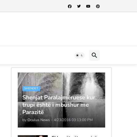
SHENDET
Shenjat Paralajmëruese kur
trupi është i mbushur me
Parazitë
by
Oculus News
-
4/23/2016 03:13:00 PM