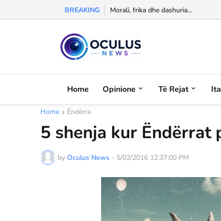
BREAKING
Morali, frika dhe dashuria...
Home
Opinione
Të Rejat
It
Home
Ëndërra
5 shenja kur Ëndërrat 
by
Oculus News
-
5/02/2016 12:37:00 PM