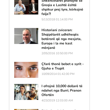
Shkencëtarët pranojnë se
Greqia e Lashtë është
shpikur prej tyre, kërkojnë
falje?!
5/13/2018 01:14:00 PM
Historiani zviceran:
Shqipëtarët udhëheqës
botërorë që nga mesjeta,
Europa i la me kast
mënjanë
2/05/2016 10:50:00 PM
Çfarë thonë bebet e syrit -
Gjuha e Trupit
10/09/2014 01:42:00 PM
I ofrojnë 10,000 dollarë të
ndahet nga Burri; Pranon
Ofertën
4/23/2019 12:03:00 AM