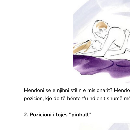
Mendoni se e njihni stilin e misionarit? Men
pozicion, kjo do të bënte t'u ndjenit shumë m
2. Pozicioni i lojës "pinball"