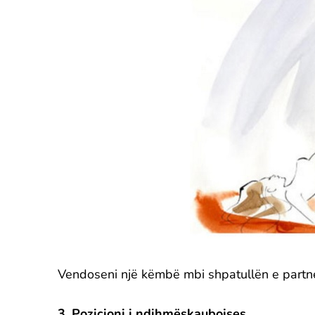
Vendoseni një këmbë mbi shpatullën e partne
3. Pozicioni i ndihmëskaubojses