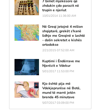
7 bimët mjekësore që
zhdukin çdo parazit në
trupin e njeriut
10/01/2014 11:36:00 AM
Në Greqi jetojnë 4 milion
shqiptarë, grekët s'kanë
lidhje me Greqinë e lashtë
- dalin sekretet e kishës
ortodokse
2/21/2015 07:52:00 AM
Kuptimi i Ëndërrave me
Njerëzit e Vdekur
5/01/2017 11:53:00 PM
Kjo është pija më
Vdekjeprurëse në Botë,
mund të marrë jetën
brenda 45 minutave
5/07/2017 03:09:00 PM