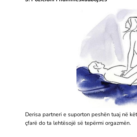
Derisa partneri e suporton peshën tuaj në kë
çfarë do ta lehtësojë së tepërmi orgazmën.