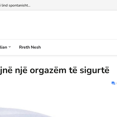
 lind spontanisht...
alian
Rreth Nesh
jnë një orgazëm të sigurtë