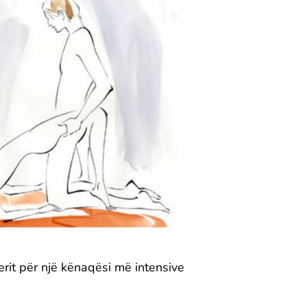
rit për një kënaqësi më intensive