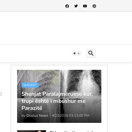
SHENDET
Shenjat Paralajmëruese kur
0
trupi është i mbushur me
Parazitë
by
Oculus News
-
4/23/2016 03:13:00 PM