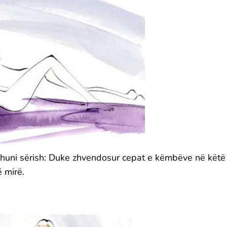
dohuni sërish: Duke zhvendosur cepat e këmbëve në këtë
ë mirë.