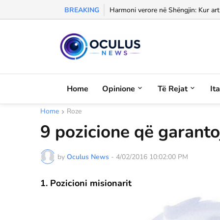
BREAKING
Morali, frika dhe dashuria...
Harmoni verore në Shëngjin: Kur arti
Home
Opinione
Të Rejat
It
Home
Roze
9 pozicione që garanto
by
Oculus News
-
4/02/2016 10:02:00 PM
1. Pozicioni misionarit