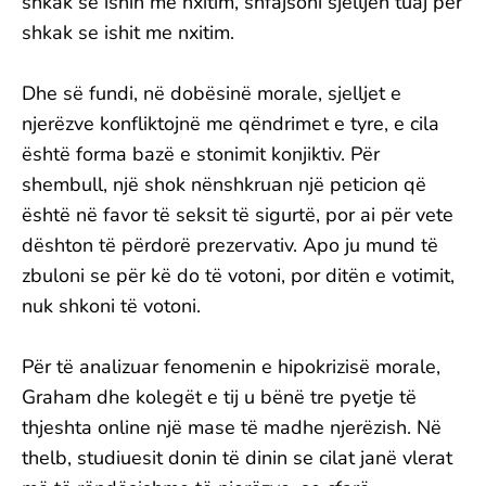
shkak se ishin me nxitim, shfajsoni sjelljen tuaj për
shkak se ishit me nxitim.
Dhe së fundi, në dobësinë morale, sjelljet e
njerëzve konfliktojnë me qëndrimet e tyre, e cila
është forma bazë e stonimit konjiktiv. Për
shembull, një shok nënshkruan një peticion që
është në favor të seksit të sigurtë, por ai për vete
dështon të përdorë prezervativ. Apo ju mund të
zbuloni se për kë do të votoni, por ditën e votimit,
nuk shkoni të votoni.
Për të analizuar fenomenin e hipokrizisë morale,
Graham dhe kolegët e tij u bënë tre pyetje të
thjeshta online një mase të madhe njerëzish. Në
thelb, studiuesit donin të dinin se cilat janë vlerat