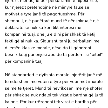
njerëzit mendojnë për përkufizimin e hipokrizisë,
kur njerëzit pretendojnë në mënyrë false se
motivet e tyre janë të paqortueshme. Për
shembull, një punëtorë mund të nënshkruajë një
deklaratë se nuk ka konflikt interesi me
kompaninë tuaj, dhe ju e dini për shkak të këtij
fakti që ai nuk ka. Sigurisht, tani ju përballeni me
dilemën klasike morale, nëse do t'i qëndroni
besnik këtij punonjësi apo do ta përdorni si "bilbil"
për kompaninë tuaj.
Në standarded e dyfishta morale, njerëzit janë më
të ndershëm me veten e tyre për veprimet imorale
se me të tjerët. Mund të nevrikoseni me një shofer
për shkak se nuk ndaloi tek vizat e bardha që ju të
kalonit. Por kur rrëzoheni tek vizat e bardha për