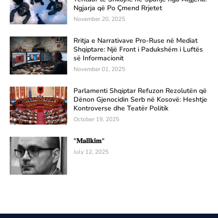
Ngjarja që Po Çmend Rrjetet
November 20, 2025
Rritja e Narrativave Pro-Ruse në Mediat
Shqiptare: Një Front i Padukshëm i Luftës
së Informacionit
November 01, 2025
Parlamenti Shqiptar Refuzon Rezolutën që
Dënon Gjenocidin Serb në Kosovë: Heshtje
Kontroverse dhe Teatër Politik
October 19, 2025
"𝐌𝐚𝐥𝐥𝐤𝐢𝐦"
July 12, 2025