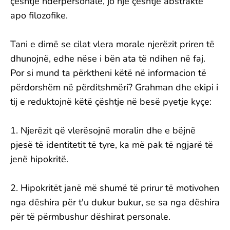
çështje ndërpersonale, jo një çështje abstrakte
apo filozofike.
Tani e dimë se cilat vlera morale njerëzit priren të
dhunojnë, edhe nëse i bën ata të ndihen në faj.
Por si mund ta përktheni këtë në informacion të
përdorshëm në përditshmëri? Grahman dhe ekipi i
tij e reduktojnë këtë çështje në besë pyetje kyçe:
1. Njerëzit që vlerësojnë moralin dhe e bëjnë
pjesë të identitetit të tyre, ka më pak të ngjarë të
jenë hipokritë.
2. Hipokritët janë më shumë të prirur të motivohen
nga dëshira për t'u dukur bukur, se sa nga dëshira
për të përmbushur dëshirat personale.