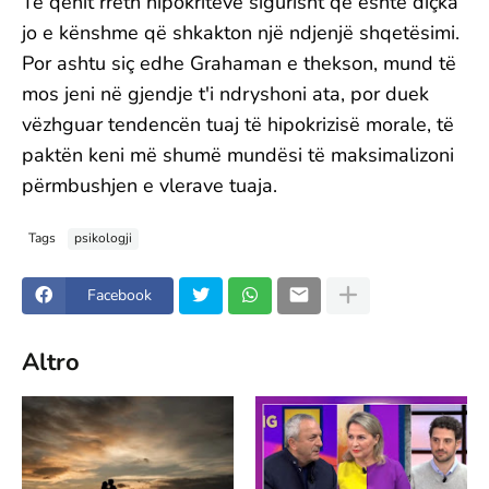
Të qenit rreth hipokritëve sigurisht që është diçka
jo e kënshme që shkakton një ndjenjë shqetësimi.
Por ashtu siç edhe Grahaman e thekson, mund të
mos jeni në gjendje t'i ndryshoni ata, por duek
vëzhguar tendencën tuaj të hipokrizisë morale, të
paktën keni më shumë mundësi të maksimalizoni
përmbushjen e vlerave tuaja.
Tags
psikologji
Facebook
Altro