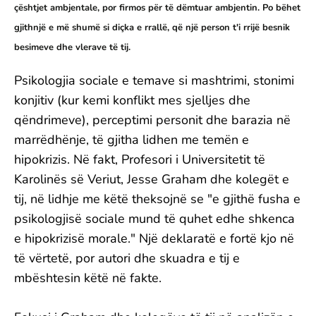
çështjet ambjentale, por firmos për të dëmtuar ambjentin. Po bëhet
gjithnjë e më shumë si diçka e rrallë, që një person t'i rrijë besnik
besimeve dhe vlerave të tij.
Psikologjia sociale e temave si mashtrimi, stonimi
konjitiv (kur kemi konflikt mes sjelljes dhe
qëndrimeve), perceptimi personit dhe barazia në
marrëdhënje, të gjitha lidhen me temën e
hipokrizis. Në fakt, Profesori i Universitetit të
Karolinës së Veriut, Jesse Graham dhe kolegët e
tij, në lidhje me këtë theksojnë se "e gjithë fusha e
psikologjisë sociale mund të quhet edhe shkenca
e hipokrizisë morale." Një deklaratë e fortë kjo në
të vërtetë, por autori dhe skuadra e tij e
mbështesin këtë në fakte.