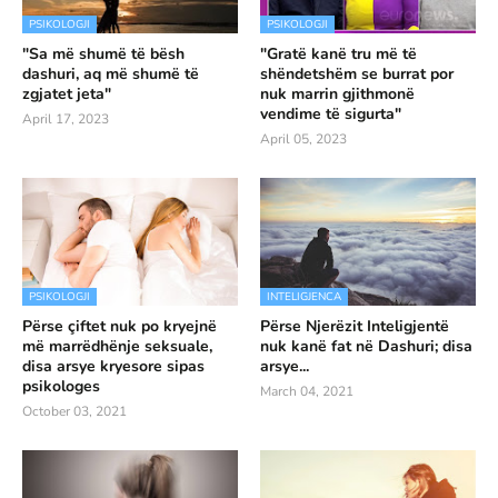
PSIKOLOGJI
PSIKOLOGJI
"Sa më shumë të bësh
"Gratë kanë tru më të
dashuri, aq më shumë të
shëndetshëm se burrat por
zgjatet jeta"
nuk marrin gjithmonë
vendime të sigurta"
April 17, 2023
April 05, 2023
PSIKOLOGJI
INTELIGJENCA
Përse çiftet nuk po kryejnë
Përse Njerëzit Inteligjentë
më marrëdhënje seksuale,
nuk kanë fat në Dashuri; disa
disa arsye kryesore sipas
arsye...
psikologes
March 04, 2021
October 03, 2021