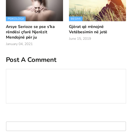
PSIKOLOGJI
BESIMI
Arsye Serioze se pse s'ka
Gjërat që rrënojnë
rëndësi çfarë Njerëzit
Vetëbesimin në jetë
Mendojnë për ju
June 15, 2019
January 04, 2021
Post A Comment