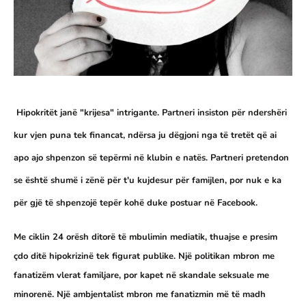
Hipokritët janë "krijesa" intrigante. Partneri insiston për ndershëri
kur vjen puna tek financat, ndërsa ju dëgjoni nga të tretët që ai
apo ajo shpenzon së tepërmi në klubin e natës. Partneri pretendon
se është shumë i zënë për t'u kujdesur për famijlen, por nuk e ka
për gjë të shpenzojë tepër kohë duke postuar në Facebook.
Me ciklin 24 orësh ditorë të mbulimin mediatik, thuajse e presim
çdo ditë hipokrizinë tek figurat publike. Një politikan mbron me
fanatizëm vlerat familjare, por kapet në skandale seksuale me
minorenë. Një ambjentalist mbron me fanatizmin më të madh