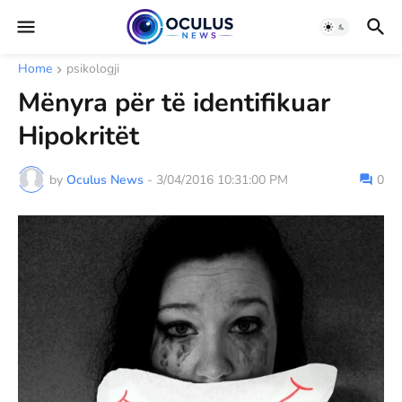
Home
psikologji
Mënyra për të identifikuar
Hipokritët
by
Oculus News
-
3/04/2016 10:31:00 PM
0