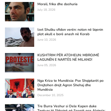
Morali, frika dhe dashuria
July 18, 2026
Izet Shulku sfidon verën: noton në liqenin
plot akull e borë anash në Korab
June 10, 2026
KUSHTRIM PËR ATDHEUN: MBROJMË
LAGUNËN E NARTËS NË MILANO!
June 05, 2026
Nga Kriza te Mundësia: Pse Shqiptarët po
Drejtohen drejt Agron Shehaj dhe
Mundësia
December 10, 2025
Tre Burra Veshur si Dele Kapen duke
Tentuar të Shkojnë në Spanjë nga Algjeria: