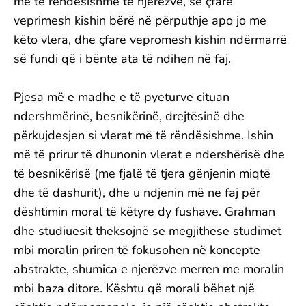
më të rëndësishme të njerëzve, se çfarë
veprimesh kishin bërë në përputhje apo jo me
këto vlera, dhe çfarë vepromesh kishin ndërmarrë
së fundi që i bënte ata të ndihen në faj.
Pjesa më e madhe e të pyeturve cituan
ndershmërinë, besnikërinë, drejtësinë dhe
përkujdesjen si vlerat më të rëndësishme. Ishin
më të prirur të dhunonin vlerat e ndershërisë dhe
të besnikërisë (me fjalë të tjera gënjenin miqtë
dhe të dashurit), dhe u ndjenin më në faj për
dështimin moral të këtyre dy fushave. Grahman
dhe studiuesit theksojnë se megjithëse studimet
mbi moralin priren të fokusohen në koncepte
abstrakte, shumica e njerëzve merren me moralin
mbi baza ditore. Kështu që morali bëhet një