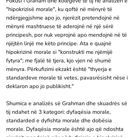
Fokusi i Graham dhe kolegëve të tij në analizën e
"hipokrizisë morale", ku qoftë në mënyrë të
ndërgjegjshme apo jo, njerëzit pretendojnë në
mënyrë mashtruese të aderojnë në një sërë
principesh, por nuk veprojnë apo mendojnë në të
njëjtën linjë me këto principe. Ata e quajnë
hipokrizinë morale si "konstrukti me njëmijë
fytyra"; me fjalë të tjera, kjo vjen në shumë
mënyra. Përkufizimi ekzakt është "thyerja e
standardeve morale të vetes, pavasrësisht nëse i
deklaron apo jo publikisht."
Shumica e analizës së Grahman dhe skuadrës së
tij ndahet në 3 kategori: dyfaqësia morale,
standarded e dyfishta morale dhe dobësia
morale. Dyfaqësia morale është ajo që ndoshta