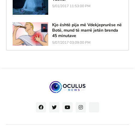
5/01/2017 11:53:00 PM
Kjo është pija më Vdekjeprurëse në
Botë, mund të marrë jetën brenda
45 minutave
5/07/2017 03:09:00 PM