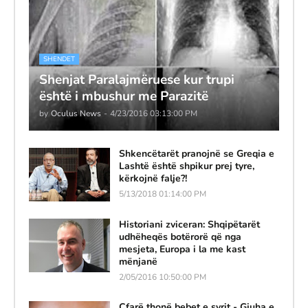
SHENDET
Shenjat Paralajmëruese kur trupi
është i mbushur me Parazitë
by
Oculus News
-
4/23/2016 03:13:00 PM
Shkencëtarët pranojnë se Greqia e
Lashtë është shpikur prej tyre,
kërkojnë falje?!
5/13/2018 01:14:00 PM
Historiani zviceran: Shqipëtarët
udhëheqës botërorë që nga
mesjeta, Europa i la me kast
mënjanë
2/05/2016 10:50:00 PM
Çfarë thonë bebet e syrit - Gjuha e