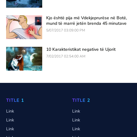
Kjo është pija më Vdekjeprurëse në Botë,
mund të marrë jetën brenda 45 minutave
5/07/2017 03:09:00 PM
10 Karakteristikat negative të Ujorit
7/02/2017 02:54:00 AM
TITLE 1
TITLE 2
Link
Link
Link
Link
Link
Link