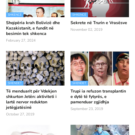
SHKENCË
SHKENCË
Shqipëria krah Bolivizë dhe
Sekrete në Trurin e Vrasësve
Kazakistanit, e fundit në
November 02, 2019
besimin tek shkenca
February 27, 2024
SHENDET
SHENDET
Të menduarit për Vdekjen
Trupi ia refuzon transplantin
shkurton Jetën: aktiviteti i
e dytë të fytyrës, e
lartë nervor redukton
pamenduar zgjidhja
jetëgjatësinë
September 23, 2019
October 27, 2019