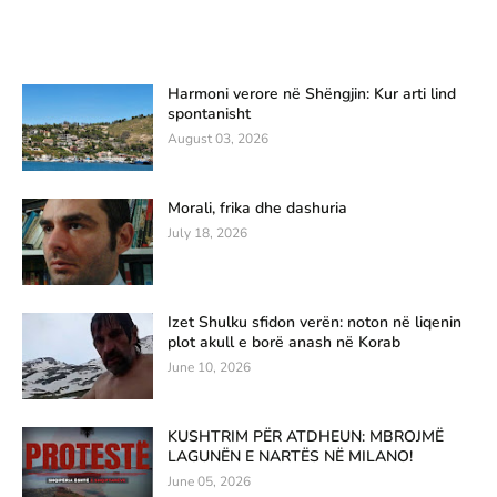
Harmoni verore në Shëngjin: Kur arti lind
spontanisht
August 03, 2026
Morali, frika dhe dashuria
July 18, 2026
Izet Shulku sfidon verën: noton në liqenin
plot akull e borë anash në Korab
June 10, 2026
KUSHTRIM PËR ATDHEUN: MBROJMË
LAGUNËN E NARTËS NË MILANO!
June 05, 2026