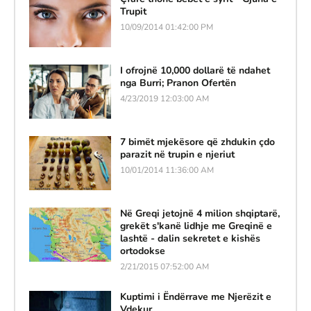
Trupit
10/09/2014 01:42:00 PM
I ofrojnë 10,000 dollarë të ndahet
nga Burri; Pranon Ofertën
4/23/2019 12:03:00 AM
7 bimët mjekësore që zhdukin çdo
parazit në trupin e njeriut
10/01/2014 11:36:00 AM
Në Greqi jetojnë 4 milion shqiptarë,
grekët s'kanë lidhje me Greqinë e
lashtë - dalin sekretet e kishës
ortodokse
2/21/2015 07:52:00 AM
Kuptimi i Ëndërrave me Njerëzit e
Vdekur