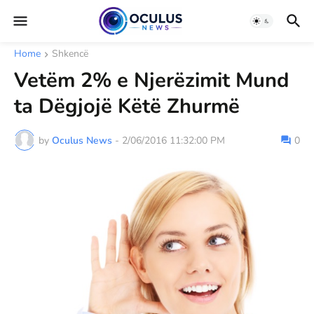
Home
Shkencë
Vetëm 2% e Njerëzimit Mund
ta Dëgjojë Këtë Zhurmë
by
Oculus News
-
2/06/2016 11:32:00 PM
0