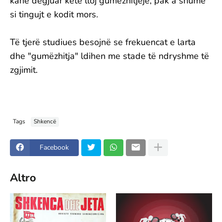
kanë dëgjuar këtë lloj gumëzhitjeje, pak a shumë
si tingujt e kodit mors.
Të tjerë studiues besojnë se frekuencat e larta
dhe "gumëzhitja" ldihen me stade të ndryshme të
zgjimit.
Tags
Shkencë
Facebook
Altro