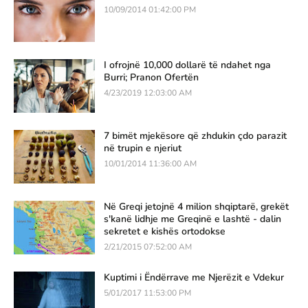
10/09/2014 01:42:00 PM
I ofrojnë 10,000 dollarë të ndahet nga
Burri; Pranon Ofertën
4/23/2019 12:03:00 AM
7 bimët mjekësore që zhdukin çdo parazit
në trupin e njeriut
10/01/2014 11:36:00 AM
Në Greqi jetojnë 4 milion shqiptarë, grekët
s'kanë lidhje me Greqinë e lashtë - dalin
sekretet e kishës ortodokse
2/21/2015 07:52:00 AM
Kuptimi i Ëndërrave me Njerëzit e Vdekur
5/01/2017 11:53:00 PM