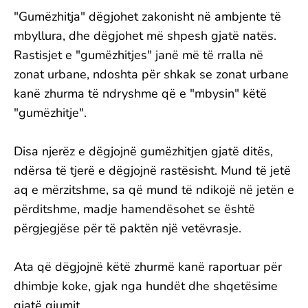
"Gumëzhitja" dëgjohet zakonisht në ambjente të
mbyllura, dhe dëgjohet më shpesh gjatë natës.
Rastisjet e "gumëzhitjes" janë më të rralla në
zonat urbane, ndoshta për shkak se zonat urbane
kanë zhurma të ndryshme që e "mbysin" këtë
"gumëzhitje".
Disa njerëz e dëgjojnë gumëzhitjen gjatë ditës,
ndërsa të tjerë e dëgjojnë rastësisht. Mund të jetë
aq e mërzitshme, sa që mund të ndikojë në jetën e
përditshme, madje hamendësohet se është
përgjegjëse për të paktën një vetëvrasje.
Ata që dëgjojnë këtë zhurmë kanë raportuar për
dhimbje koke, gjak nga hundët dhe shqetësime
gjatë gjumit.