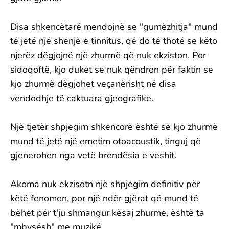
Disa shkencëtarë mendojnë se "gumëzhitja" mund
të jetë një shenjë e tinnitus, që do të thotë se këto
njerëz dëgjojnë një zhurmë që nuk ekziston. Por
sidoqoftë, kjo duket se nuk qëndron për faktin se
kjo zhurmë dëgjohet veçanërisht në disa
vendodhje të caktuara gjeografike.
Një tjetër shpjegim shkencorë është se kjo zhurmë
mund të jetë një emetim otoacoustik, tinguj që
gjenerohen nga vetë brendësia e veshit.
Akoma nuk ekzisotn një shpjegim definitiv për
këtë fenomen, por një ndër gjërat që mund të
bëhet për t'ju shmangur kësaj zhurme, është ta
"mbysësh" me muzikë.