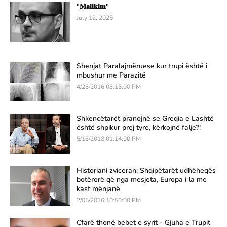
"𝐌𝐚𝐥𝐥𝐤𝐢𝐦"
July 12, 2025
Shenjat Paralajmëruese kur trupi është i
mbushur me Parazitë
4/23/2016 03:13:00 PM
Shkencëtarët pranojnë se Greqia e Lashtë
është shpikur prej tyre, kërkojnë falje?!
5/13/2018 01:14:00 PM
Historiani zviceran: Shqipëtarët udhëheqës
botërorë që nga mesjeta, Europa i la me
kast mënjanë
2/05/2016 10:50:00 PM
Çfarë thonë bebet e syrit - Gjuha e Trupit