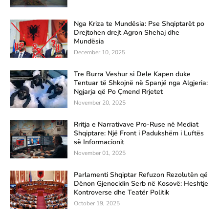
Nga Kriza te Mundësia: Pse Shqiptarët po
Drejtohen drejt Agron Shehaj dhe
Mundësia
December 10, 2025
Tre Burra Veshur si Dele Kapen duke
Tentuar të Shkojnë në Spanjë nga Algjeria:
Ngjarja që Po Çmend Rrjetet
November 20, 2025
Rritja e Narrativave Pro-Ruse në Mediat
Shqiptare: Një Front i Padukshëm i Luftës
së Informacionit
November 01, 2025
Parlamenti Shqiptar Refuzon Rezolutën që
Dënon Gjenocidin Serb në Kosovë: Heshtje
Kontroverse dhe Teatër Politik
October 19, 2025