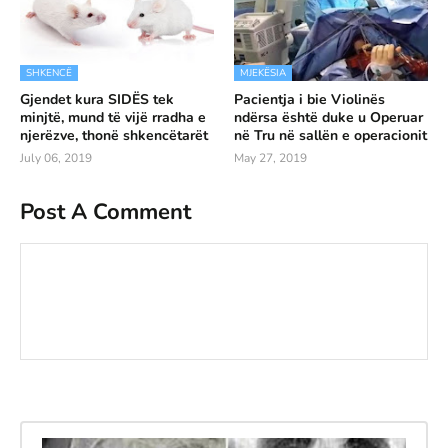
SHKENCË
MJEKËSIA
Gjendet kura SIDËS tek
Pacientja i bie Violinës
minjtë, mund të vijë rradha e
ndërsa është duke u Operuar
njerëzve, thonë shkencëtarët
në Tru në sallën e operacionit
July 06, 2019
May 27, 2019
Post A Comment