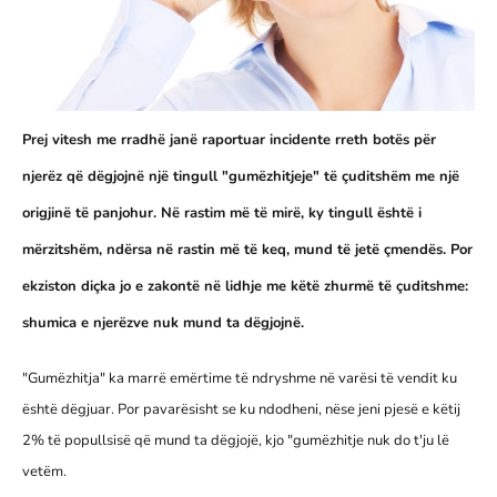
Prej vitesh me rradhë janë raportuar incidente rreth botës për
njerëz që dëgjojnë një tingull "gumëzhitjeje" të çuditshëm me një
origjinë të panjohur. Në rastim më të mirë, ky tingull është i
mërzitshëm, ndërsa në rastin më të keq, mund të jetë çmendës. Por
ekziston diçka jo e zakontë në lidhje me këtë zhurmë të çuditshme:
shumica e njerëzve nuk mund ta dëgjojnë.
"Gumëzhitja" ka marrë emërtime të ndryshme në varësi të vendit ku
është dëgjuar. Por pavarësisht se ku ndodheni, nëse jeni pjesë e këtij
2% të popullsisë që mund ta dëgjojë, kjo "gumëzhitje nuk do t'ju lë
vetëm.