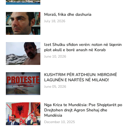
Morali, frika dhe dashuria
July 18, 2026
Izet Shulku sfidon verën: noton në liqenin
plot akull e borë anash në Korab
June 10, 2026
KUSHTRIM PËR ATDHEUN: MBROJMË
LAGUNËN E NARTËS NË MILANO!
June 05, 2026
Nga Kriza te Mundësia: Pse Shqiptarët po
Drejtohen drejt Agron Shehaj dhe
Mundësia
December 10, 2025