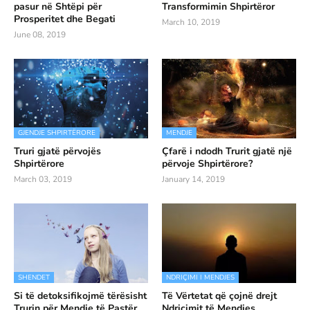
pasur në Shtëpi për
Transformimin Shpirtëror
Prosperitet dhe Begati
March 10, 2019
June 08, 2019
GJENDJE SHPIRTËRORE
MENDJE
Truri gjatë përvojës
Çfarë i ndodh Trurit gjatë një
Shpirtërore
përvoje Shpirtërore?
March 03, 2019
January 14, 2019
SHENDET
NDRIÇIMI I MENDJES
Si të detoksifikojmë tërësisht
Të Vërtetat që çojnë drejt
Trurin për Mendje të Pastër
Ndriçimit të Mendjes