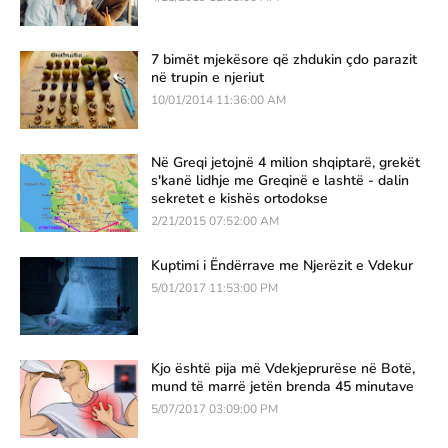
7 bimët mjekësore që zhdukin çdo parazit
në trupin e njeriut
10/01/2014 11:36:00 AM
Në Greqi jetojnë 4 milion shqiptarë, grekët
s'kanë lidhje me Greqinë e lashtë - dalin
sekretet e kishës ortodokse
2/21/2015 07:52:00 AM
Kuptimi i Ëndërrave me Njerëzit e Vdekur
5/01/2017 11:53:00 PM
Kjo është pija më Vdekjeprurëse në Botë,
mund të marrë jetën brenda 45 minutave
5/07/2017 03:09:00 PM