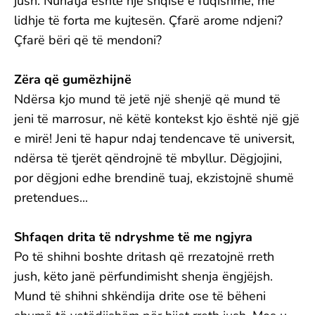
jush. Nuhatja është një shqisë e fuqishme, me
lidhje të forta me kujtesën. Çfarë arome ndjeni?
Çfarë bëri që të mendoni?
Zëra që gumëzhijnë
Ndërsa kjo mund të jetë një shenjë që mund të
jeni të marrosur, në këtë kontekst kjo është një gjë
e mirë! Jeni të hapur ndaj tendencave të universit,
ndërsa të tjerët qëndrojnë të mbyllur. Dëgjojini,
por dëgjoni edhe brendinë tuaj, ekzistojnë shumë
pretendues...
Shfaqen drita të ndryshme të me ngjyra
Po të shihni boshte dritash që rrezatojnë rreth
jush, këto janë përfundimisht shenja ëngjëjsh.
Mund të shihni shkëndija drite ose të bëheni