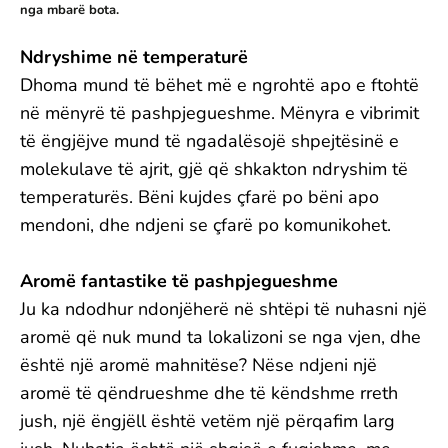
nga mbarë bota.
Ndryshime në temperaturë
Dhoma mund të bëhet më e ngrohtë apo e ftohtë
në mënyrë të pashpjegueshme. Mënyra e vibrimit
të ëngjëjve mund të ngadalësojë shpejtësinë e
molekulave të ajrit, gjë që shkakton ndryshim të
temperaturës. Bëni kujdes çfarë po bëni apo
mendoni, dhe ndjeni se çfarë po komunikohet.
Aromë fantastike të pashpjegueshme
Ju ka ndodhur ndonjëherë në shtëpi të nuhasni një
aromë që nuk mund ta lokalizoni se nga vjen, dhe
është një aromë mahnitëse? Nëse ndjeni një
aromë të qëndrueshme dhe të këndshme rreth
jush, një ëngjëll është vetëm një përqafim larg