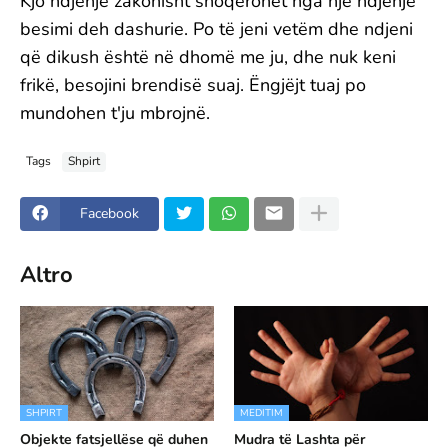
Kjo ndjenjë zakonisht shoqërohet nga një ndjenjë
besimi deh dashurie. Po të jeni vetëm dhe ndjeni
që dikush është në dhomë me ju, dhe nuk keni
frikë, besojini brendisë suaj. Ëngjëjt tuaj po
mundohen t'ju mbrojnë.
Tags
Shpirt
Facebook
Altro
SHPIRT
MEDITIM
Objekte fatsjellëse që duhen
Mudra të Lashta për