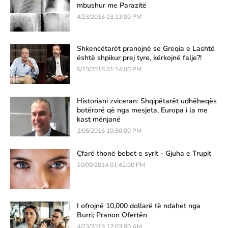
mbushur me Parazitë
4/23/2016 03:13:00 PM
Shkencëtarët pranojnë se Greqia e Lashtë
është shpikur prej tyre, kërkojnë falje?!
5/13/2018 01:14:00 PM
Historiani zviceran: Shqipëtarët udhëheqës
botërorë që nga mesjeta, Europa i la me
kast mënjanë
2/05/2016 10:50:00 PM
Çfarë thonë bebet e syrit - Gjuha e Trupit
10/09/2014 01:42:00 PM
I ofrojnë 10,000 dollarë të ndahet nga
Burri; Pranon Ofertën
4/23/2019 12:03:00 AM