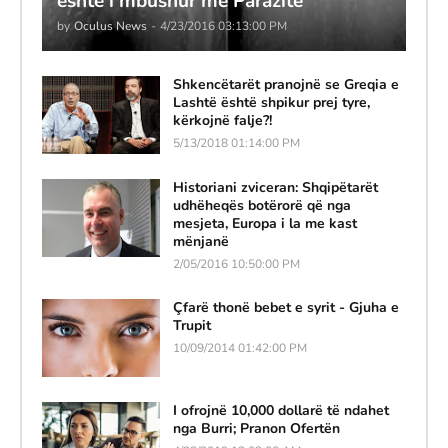
është i mbushur me Parazitë
by
Oculus News
-
4/23/2016 03:13:00 PM
Shkencëtarët pranojnë se Greqia e
Lashtë është shpikur prej tyre,
kërkojnë falje?!
5/13/2018 01:14:00 PM
Historiani zviceran: Shqipëtarët
udhëheqës botërorë që nga
mesjeta, Europa i la me kast
mënjanë
2/05/2016 10:50:00 PM
Çfarë thonë bebet e syrit - Gjuha e
Trupit
10/09/2014 01:42:00 PM
I ofrojnë 10,000 dollarë të ndahet
nga Burri; Pranon Ofertën