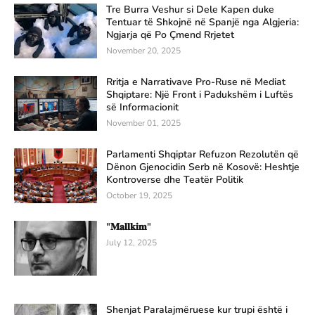
Tre Burra Veshur si Dele Kapen duke
Tentuar të Shkojnë në Spanjë nga Algjeria:
Ngjarja që Po Çmend Rrjetet
November 20, 2025
Rritja e Narrativave Pro-Ruse në Mediat
Shqiptare: Një Front i Padukshëm i Luftës
së Informacionit
November 01, 2025
Parlamenti Shqiptar Refuzon Rezolutën që
Dënon Gjenocidin Serb në Kosovë: Heshtje
Kontroverse dhe Teatër Politik
October 19, 2025
"𝐌𝐚𝐥𝐥𝐤𝐢𝐦"
July 12, 2025
Shenjat Paralajmëruese kur trupi është i