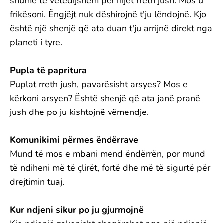
shumë të vetëdijshëm për hijet rreth jush. Mos u
frikësoni. Ëngjëjt nuk dëshirojnë t'ju lëndojnë. Kjo
është një shenjë që ata duan t'ju arrijnë direkt nga
planeti i tyre.
Pupla të papritura
Puplat rreth jush, pavarësisht arsyes? Mos e
kërkoni arsyen? Është shenjë që ata janë pranë
jush dhe po ju kishtojnë vëmendje.
Komunikimi përmes ëndërrave
Mund të mos e mbani mend ëndërrën, por mund
të ndiheni më të çlirët, fortë dhe më të sigurtë për
drejtimin tuaj.
Kur ndjeni sikur po ju gjurmojnë