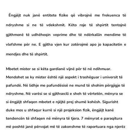
Ëngjëjt nuk janë entitete fizike që vibrojnë me frekuenca të
ndryshme si ne të vdekshmit. Këto roje të shpirtit tentojnë
gjithmonë të udhëheqin veprime dhe të ndërkallin mendime të
vlefshme për ne. E gjitha vjen kur zotërojmë apo jo kapacitetin e
mendjes dhe të shpirtit.
Mbetet mister se si këta gardianë vijnë për të në ndihmuar.
Mendohet se ky mister është një aspekt i trashëguar i universit të
pafundë. Në lidhje me pafundësisë ne mund të shohim përgjigje të
ndryshme. Në varësi se si gjithsecili e sheh të vërtetën, mënyra se
si ëngjëjt shfaqen mbetet e njëjtë prej shumë kohësh. Sigurisht
duke mos u shfaqur kurrë si një projeksion fizik, ëngjëjt kanë
tendencën të shfaqen në mënyra të tjera. 7 mënyrat e paraqitura
më poshtë janë përvojat më të zakonshme të raportuara nga njerëz