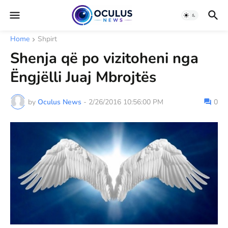
Home
Shpirt
Shenja që po vizitoheni nga
Ëngjëlli Juaj Mbrojtës
by
Oculus News
-
2/26/2016 10:56:00 PM
0