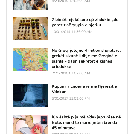
4/23/2019 12:03:00 AM
7 bimët mjekësore që zhdukin çdo
parazit në trupin e njeriut
10/01/2014 11:36:00 AM
Në Greqi jetojnë 4 milion shqiptarë,
grekët s'kanë lidhje me Greqinë e
lashtë - dalin sekretet e kishës
ortodokse
2/21/2015 07:52:00 AM
Kuptimi i Ëndërrave me Njerëzit e
Vdekur
5/01/2017 11:53:00 PM
Kjo është pija më Vdekjeprurëse në
Botë, mund të marrë jetën brenda
45 minutave