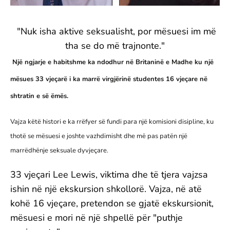
"Nuk isha aktive seksualisht, por mësuesi im më
tha se do më trajnonte."
Një ngjarje e habitshme ka ndodhur në Britaninë e Madhe ku një
mësues 33 vjeçarë i ka marrë virgjërinë studentes 16 vjeçare në
shtratin e së ëmës.
Vajza këtë histori e ka rrëfyer së fundi para një komisioni disipline, ku
thotë se mësuesi e joshte vazhdimisht dhe më pas patën një
marrëdhënje seksuale dyvjeçare.
33 vjeçari Lee Lewis, viktima dhe të tjera vajzsa
ishin në një ekskursion shkollorë. Vajza, në atë
kohë 16 vjeçare, pretendon se gjatë ekskursionit,
mësuesi e mori në një shpellë për "puthje