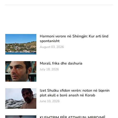
Harmoni verore në Shëngjin: Kur arti lind
spontanisht
August 03, 2026
Morali, frika dhe dashuria
July 18, 2026
Izet Shulku sfidon verën: noton në liqenin
plot akull e borë anash në Korab
June 10, 2026
KUSHTRIM PËR ATDHEUN: MBROJMË