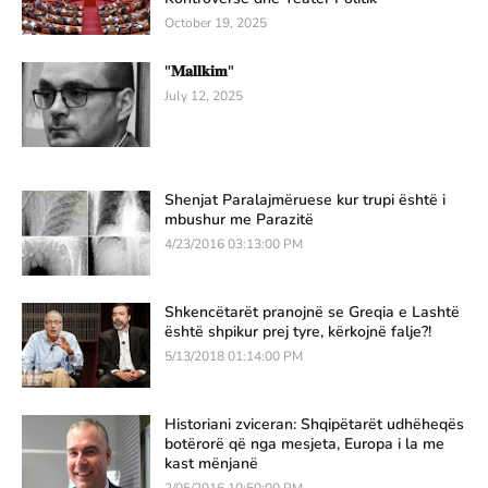
October 19, 2025
"𝐌𝐚𝐥𝐥𝐤𝐢𝐦"
July 12, 2025
Shenjat Paralajmëruese kur trupi është i
mbushur me Parazitë
4/23/2016 03:13:00 PM
Shkencëtarët pranojnë se Greqia e Lashtë
është shpikur prej tyre, kërkojnë falje?!
5/13/2018 01:14:00 PM
Historiani zviceran: Shqipëtarët udhëheqës
botërorë që nga mesjeta, Europa i la me
kast mënjanë