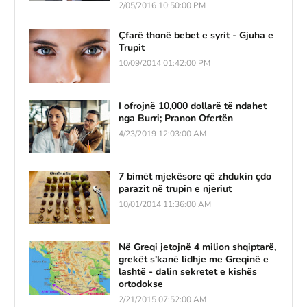
2/05/2016 10:50:00 PM
Çfarë thonë bebet e syrit - Gjuha e
Trupit
10/09/2014 01:42:00 PM
I ofrojnë 10,000 dollarë të ndahet
nga Burri; Pranon Ofertën
4/23/2019 12:03:00 AM
7 bimët mjekësore që zhdukin çdo
parazit në trupin e njeriut
10/01/2014 11:36:00 AM
Në Greqi jetojnë 4 milion shqiptarë,
grekët s'kanë lidhje me Greqinë e
lashtë - dalin sekretet e kishës
ortodokse
2/21/2015 07:52:00 AM