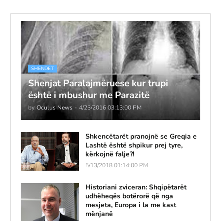
SHENDET
Shenjat Paralajmëruese kur trupi
është i mbushur me Parazitë
by
Oculus News
-
4/23/2016 03:13:00 PM
Shkencëtarët pranojnë se Greqia e
Lashtë është shpikur prej tyre,
kërkojnë falje?!
5/13/2018 01:14:00 PM
Historiani zviceran: Shqipëtarët
udhëheqës botërorë që nga
mesjeta, Europa i la me kast
mënjanë