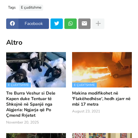
Tags
E çuditshme
Facebook
Altro
E ÇUDITSHME
E ÇUDITSHME
Tre Burra Veshur si Dele
Makina modifikohet në
Kapen duke Tentuar të
'Flakëhedhëse', hedh zjarr në
Shkojnë në Spanjë nga
mbi 17 metra
Algjeria: Ngjarja që Po
August 23, 2021
Çmend Rrjetet
November 20, 2025