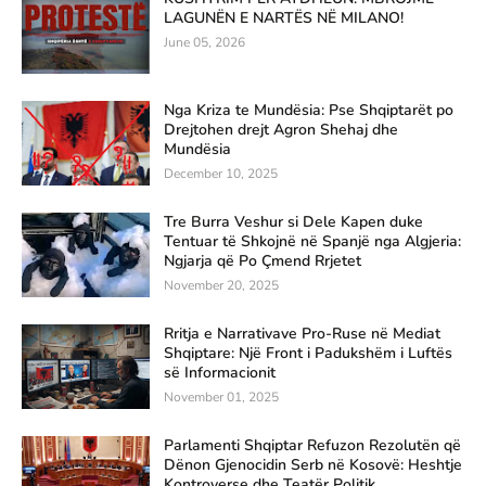
LAGUNËN E NARTËS NË MILANO!
June 05, 2026
Nga Kriza te Mundësia: Pse Shqiptarët po
Drejtohen drejt Agron Shehaj dhe
Mundësia
December 10, 2025
Tre Burra Veshur si Dele Kapen duke
Tentuar të Shkojnë në Spanjë nga Algjeria:
Ngjarja që Po Çmend Rrjetet
November 20, 2025
Rritja e Narrativave Pro-Ruse në Mediat
Shqiptare: Një Front i Padukshëm i Luftës
së Informacionit
November 01, 2025
Parlamenti Shqiptar Refuzon Rezolutën që
Dënon Gjenocidin Serb në Kosovë: Heshtje
Kontroverse dhe Teatër Politik