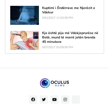
Kuptimi i Ëndërrave me Njerëzit e
Vdekur
5/01/2017 11:53:00 PM
Kjo është pija më Vdekjeprurëse në
Botë, mund të marrë jetën brenda
45 minutave
5/07/2017 03:09:00 PM