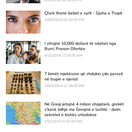
2/05/2016 10:50:00 PM
Çfarë thonë bebet e syrit - Gjuha e Trupit
10/09/2014 01:42:00 PM
I ofrojnë 10,000 dollarë të ndahet nga
Burri; Pranon Ofertën
4/23/2019 12:03:00 AM
7 bimët mjekësore që zhdukin çdo parazit
në trupin e njeriut
10/01/2014 11:36:00 AM
Në Greqi jetojnë 4 milion shqiptarë, grekët
s'kanë lidhje me Greqinë e lashtë - dalin
sekretet e kishës ortodokse
2/21/2015 07:52:00 AM