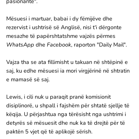
pasionante".
Mësuesi i martuar, babai i dy fëmijëve dhe
rezervist i ushtrisë së Anglisë, nisi t'i dërgonte
mesazhe të papërshtatshme vajzës përmes
WhatsApp
dhe
Facebook
, raporton "Daily Mail".
Vajza tha se ata fillimisht u takuan në shtëpinë e
saj, ku edhe mësuesi ia mori virgjërinë në shtratin
e mamasë së saj.
Lewis, i cili nuk u paraqit pranë komisionit
disiplinorë, u shpall i fajshëm për shtatë sjellje të
këqija. U përjashtua nga tërësisht nga ushtrimi i
detyrës së mësuesit dhe nuk ka të drejtë për të
paktën 5 vjet që të aplikojë sërish.