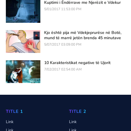
Kuptimi i Ëndërrave me Njerëzit e Vdekur
5/01/2017 11:53:00 PM
Kjo është pija më Vdekjeprurëse në Botë,
mund të marrë jetën brenda 45 minutave
5/07/2017 03:09:00 PM
10 Karakteristikat negative të Ujorit
7/02/2017 02:54:00 AM
TITLE 1
TITLE 2
Link
Link
Link
Link