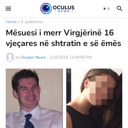
Home
E çuditshme
Mësuesi i merr Virgjërinë 16
vjeçares në shtratin e së ëmës
by
Oculus News
-
2/10/2016 11:04:00 PM