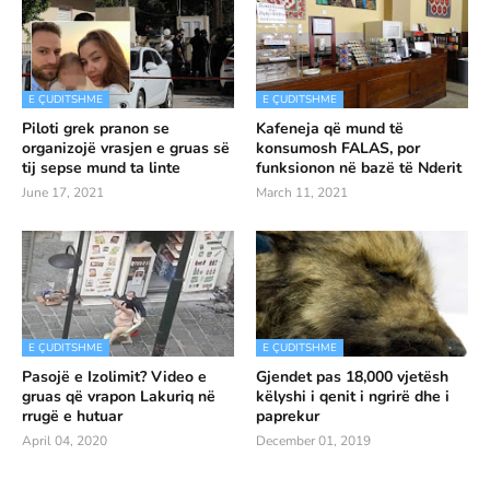
E ÇUDITSHME
E ÇUDITSHME
Piloti grek pranon se
Kafeneja që mund të
organizojë vrasjen e gruas së
konsumosh FALAS, por
tij sepse mund ta linte
funksionon në bazë të Nderit
June 17, 2021
March 11, 2021
E ÇUDITSHME
E ÇUDITSHME
Pasojë e Izolimit? Video e
Gjendet pas 18,000 vjetësh
gruas që vrapon Lakuriq në
këlyshi i qenit i ngrirë dhe i
rrugë e hutuar
paprekur
April 04, 2020
December 01, 2019