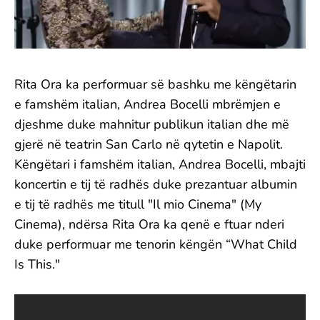
Rita Ora ka performuar së bashku me këngëtarin
e famshëm italian, Andrea Bocelli mbrëmjen e
djeshme duke mahnitur publikun italian dhe më
gjerë në teatrin San Carlo në qytetin e Napolit.
Këngëtari i famshëm italian, Andrea Bocelli, mbajti
koncertin e tij të radhës duke prezantuar albumin
e tij të radhës me titull "Il mio Cinema" (My
Cinema), ndërsa Rita Ora ka qenë e ftuar nderi
duke performuar me tenorin këngën “What Child
Is This."