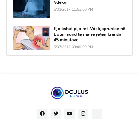
Vdekur
5/01/2017 11:53:00 PM
Kjo është pija më Vdekjeprurëse në
Botë, mund të marrë jetën brenda
45 minutave
5/07/2017 03:09:00 PM