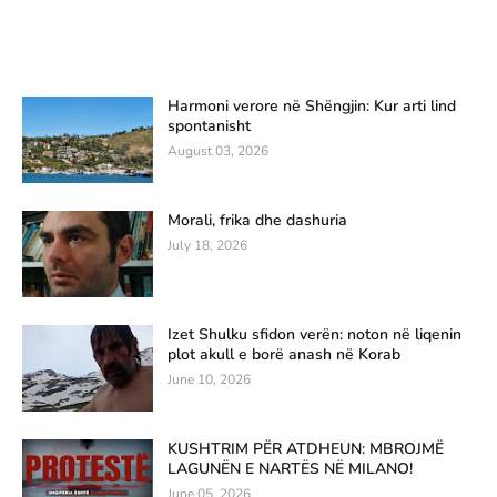
Harmoni verore në Shëngjin: Kur arti lind
spontanisht
August 03, 2026
Morali, frika dhe dashuria
July 18, 2026
Izet Shulku sfidon verën: noton në liqenin
plot akull e borë anash në Korab
June 10, 2026
KUSHTRIM PËR ATDHEUN: MBROJMË
LAGUNËN E NARTËS NË MILANO!
June 05, 2026