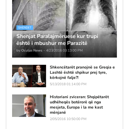
SHENDET
Shenjat Paralajmëruese kur trupi
është i mbushur me Parazitë
by
Oculus News
-
4/23/2016 03:13:00 PM
Shkencëtarët pranojnë se Greqia e
Lashtë është shpikur prej tyre,
kërkojnë falje?!
5/13/2018 01:14:00 PM
Historiani zviceran: Shqipëtarët
udhëheqës botërorë që nga
mesjeta, Europa i la me kast
mënjanë
2/05/2016 10:50:00 PM