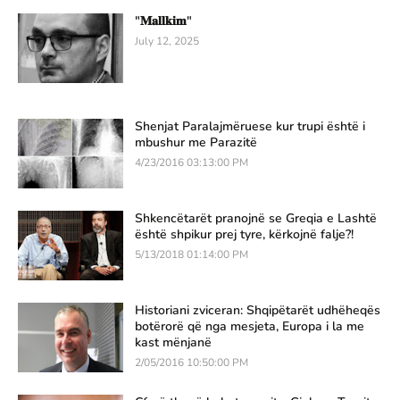
"𝐌𝐚𝐥𝐥𝐤𝐢𝐦"
July 12, 2025
Shenjat Paralajmëruese kur trupi është i
mbushur me Parazitë
4/23/2016 03:13:00 PM
Shkencëtarët pranojnë se Greqia e Lashtë
është shpikur prej tyre, kërkojnë falje?!
5/13/2018 01:14:00 PM
Historiani zviceran: Shqipëtarët udhëheqës
botërorë që nga mesjeta, Europa i la me
kast mënjanë
2/05/2016 10:50:00 PM