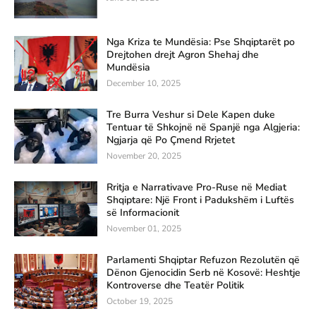
Nga Kriza te Mundësia: Pse Shqiptarët po
Drejtohen drejt Agron Shehaj dhe
Mundësia
December 10, 2025
Tre Burra Veshur si Dele Kapen duke
Tentuar të Shkojnë në Spanjë nga Algjeria:
Ngjarja që Po Çmend Rrjetet
November 20, 2025
Rritja e Narrativave Pro-Ruse në Mediat
Shqiptare: Një Front i Padukshëm i Luftës
së Informacionit
November 01, 2025
Parlamenti Shqiptar Refuzon Rezolutën që
Dënon Gjenocidin Serb në Kosovë: Heshtje
Kontroverse dhe Teatër Politik
October 19, 2025