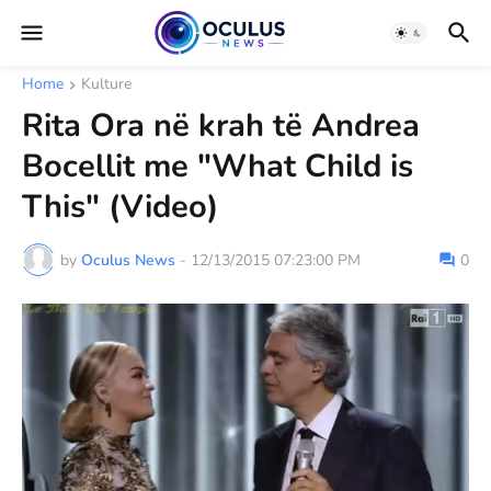
Home
Kulture
Rita Ora në krah të Andrea
Bocellit me "What Child is
This" (Video)
by
Oculus News
-
12/13/2015 07:23:00 PM
0