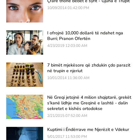
Çfarë thonë bebet e syrit - Gjuha e Trupit
10/09/2014 01:42:00 PM
I ofrojnë 10,000 dollarë të ndahet nga
Burri; Pranon Ofertën
4/23/2019 12:03:00 AM
7 bimët mjekësore që zhdukin çdo parazit
në trupin e njeriut
10/01/2014 11:36:00 AM
Në Greqi jetojnë 4 milion shqiptarë, grekët
s'kanë lidhje me Greqinë e lashtë - dalin
sekretet e kishës ortodokse
2/21/2015 07:52:00 AM
Kuptimi i Ëndërrave me Njerëzit e Vdekur
5/01/2017 11:53:00 PM