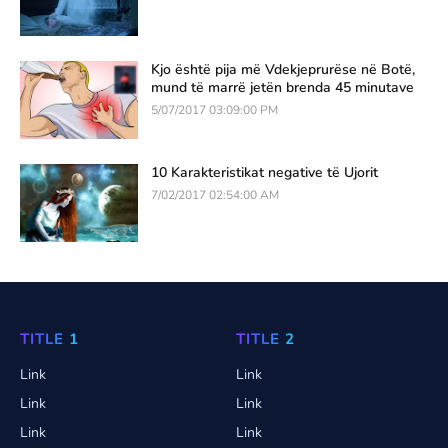
Kjo është pija më Vdekjeprurëse në Botë,
mund të marrë jetën brenda 45 minutave
5/07/2017 03:09:00 PM
10 Karakteristikat negative të Ujorit
7/02/2017 02:54:00 AM
TITLE 1
TITLE 2
Link
Link
Link
Link
Link
Link