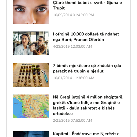
Çfarë thonë bebet e syrit - Gjuha e
Trupit
10/09/2014 01:42:00 PM
I ofrojnë 10,000 dollarë të ndahet
nga Burri; Pranon Ofertën
4/23/2019 12:03:00 AM
7 bimët mjekësore që zhdukin çdo
parazit në trupin e njeriut
10/01/2014 11:36:00 AM
Në Greqi jetojnë 4 milion shqiptarë,
grekët s'kanë lidhje me Greqinë e
lashtë - dalin sekretet e kishës
ortodokse
2/21/2015 07:52:00 AM
Kuptimi i Ëndërrave me Njerëzit e