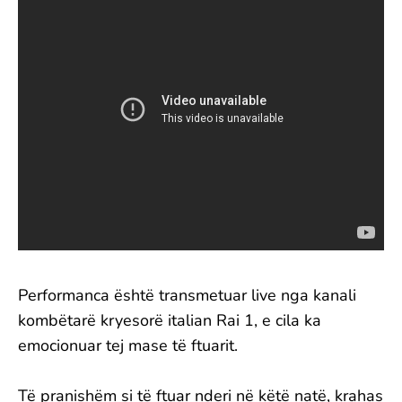
Performanca është transmetuar live nga kanali
kombëtarë kryesorë italian Rai 1, e cila ka
emocionuar tej mase të ftuarit.
Të pranishëm si të ftuar nderi në këtë natë, krahas