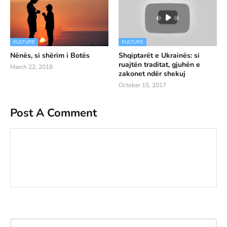
KULTURE
KULTURE
Nënës, si shërim i Botës
Shqiptarët e Ukrainës: si
ruajtën traditat, gjuhën e
March 22, 2018
zakonet ndër shekuj
October 15, 2017
Post A Comment