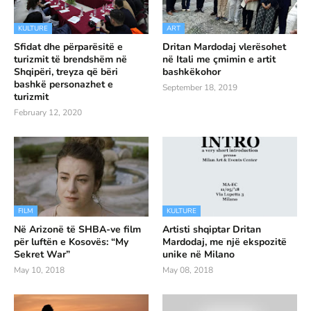
KULTURE
ART
Sfidat dhe përparësitë e
Dritan Mardodaj vlerësohet
turizmit të brendshëm në
në Itali me çmimin e artit
Shqipëri, treyza që bëri
bashkëkohor
bashkë personazhet e
September 18, 2019
turizmit
February 12, 2020
FILM
KULTURE
Në Arizonë të SHBA-ve film
Artisti shqiptar Dritan
për luftën e Kosovës: “My
Mardodaj, me një ekspozitë
Sekret War”
unike në Milano
May 10, 2018
May 08, 2018