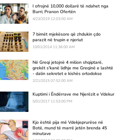
I ofrojnë 10,000 dollarë të ndahet nga
Burri; Pranon Ofertën
4/23/2019 12:03:00 AM
7 bimët mjekësore që zhdukin çdo
parazit në trupin e njeriut
10/01/2014 11:36:00 AM
Në Greqi jetojnë 4 milion shqiptarë,
grekët s'kanë lidhje me Greqinë e lashtë
- dalin sekretet e kishës ortodokse
2/21/2015 07:52:00 AM
Kuptimi i Ëndërrave me Njerëzit e Vdekur
5/01/2017 11:53:00 PM
Kjo është pija më Vdekjeprurëse në
Botë, mund të marrë jetën brenda 45
minutave