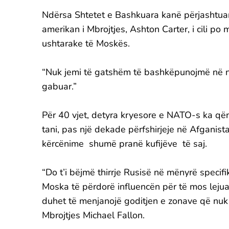
Ndërsa Shtetet e Bashkuara kanë përjashtuar
amerikan i Mbrojtjes, Ashton Carter, i cili po
ushtarake të Moskës.
“Nuk jemi të gatshëm të bashkëpunojmë në një
gabuar.”
Për 40 vjet, detyra kryesore e NATO-s ka qënë
tani, pas një dekade përfshirjeje në Afganista
kërcënime shumë pranë kufijëve të saj.
“Do t’i bëjmë thirrje Rusisë në mënyrë specif
Moska të përdorë influencën për të mos lejua
duhet të menjanojë goditjen e zonave që nuk ko
Mbrojtjes Michael Fallon.