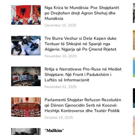
Nga Kriza te Mundësia: Pse Shqiptarët
po Drejtohen drejt Agron Shehaj dhe
Mundësia
December 10, 2025
Tre Burra Veshur si Dele Kapen duke
Tentuar të Shkojnë në Spanjë nga
Algjeria: Ngjarja që Po Çmend Rrjetet
November 20, 2025
Rritja e Narrativave Pro-Ruse në Mediat
Shqiptare: Një Front i Padukshëm i
Luftës së Informacionit
November 01, 2025
Parlamenti Shqiptar Refuzon Rezolutën
që Dënon Gjenocidin Serb në Kosovë:
Heshtje Kontroverse dhe Teatër Politik
October 19, 2025
"𝐌𝐚𝐥𝐥𝐤𝐢𝐦"