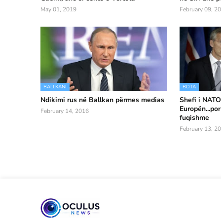
May 01, 2019
February 09, 2
BALLKANI
BOTA
Ndikimi rus në Ballkan përmes medias
Shefi i NATO
Europën...por
February 14, 2016
fuqishme
February 13, 2