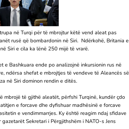
rupa në Turqi për të mbrojtur këtë vend aleat pas
lanët rusë që bombardonin në Siri. Ndërkohë, Britania e
në Siri e cila ka lënë 250 mijë të vrarë.
et e Bashkuara ende po analizojnë inkursionin rus në
ore, ndërsa shefat e mbrojtjes të vendeve të Aleancës së
za në Siri dominon rendin e ditës.
 mbrojë të gjithë aleatët, përfshi Turqinë, kundër çdo
gatitjen e forcave dhe dyfishuar madhësinë e forcave
asitetin e vendimmarrjes. Ky është reagim ndaj sfidave
r gazetarët Sekretari i Përgjithshëm i NATO-s Jens