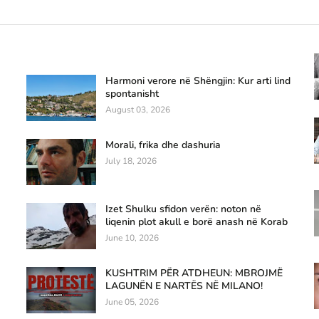
Harmoni verore në Shëngjin: Kur arti lind
spontanisht
August 03, 2026
Morali, frika dhe dashuria
July 18, 2026
Izet Shulku sfidon verën: noton në
liqenin plot akull e borë anash në Korab
June 10, 2026
KUSHTRIM PËR ATDHEUN: MBROJMË
LAGUNËN E NARTËS NË MILANO!
June 05, 2026