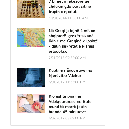
7 bimët mjekësore që
zhdukin çdo parazit në
trupin e njeriut
10/01/2014 11:36:00 AM
Në Greqi jetojnë 4 milion
shqiptarë, grekët s'kanë
lidhje me Greqinë e lashtë
- dalin sekretet e kishës
ortodokse
2/21/2015 07:52:00 AM
Kuptimi i Ëndërrave me
Njerëzit e Vdekur
5/01/2017 11:53:00 PM
Kjo është pija më
Vdekjeprurëse në Botë,
mund të marrë jetën
brenda 45 minutave
5/07/2017 03:09:00 PM