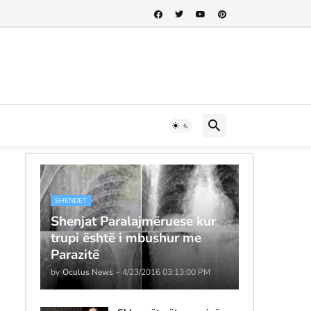
SHENDET
Shenjat Paralajmëruese kur
trupi është i mbushur me
Parazitë
by
Oculus News
-
4/23/2016 03:13:00 PM