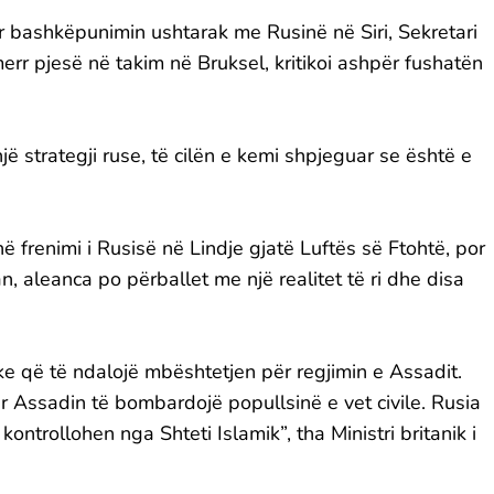
 bashkëpunimin ushtarak me Rusinë në Siri, Sekretari
 merr pjesë në takim në Bruksel, kritikoi ashpër fushatën
 strategji ruse, të cilën e kemi shpjeguar se është e
 frenimi i Rusisë në Lindje gjatë Luftës së Ftohtë, por
n, aleanca po përballet me një realitet të ri dhe disa
ike që të ndalojë mbështetjen për regjimin e Assadit.
r Assadin të bombardojë popullsinë e vet civile. Rusia
ntrollohen nga Shteti Islamik”, tha Ministri britanik i