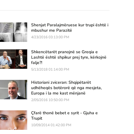
Shenjat Paralajmëruese kur trupi është i
mbushur me Parazitë
4/23/2016 03:13:00 PM
Shkencëtarët pranojnë se Greqia e
Lashtë është shpikur prej tyre, kërkojnë
falje?!
5/13/2018 01:14:00 PM
Historiani zviceran: Shqipëtarët
udhëheqës botërorë që nga mesjeta,
Europa i la me kast mënjanë
2/05/2016 10:50:00 PM
Çfarë thonë bebet e syrit - Gjuha e
Trupit
10/09/2014 01:42:00 PM