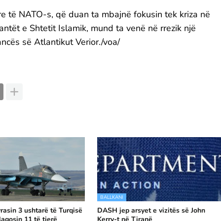
re të NATO-s, që duan ta mbajnë fokusin tek kriza në
ntët e Shtetit Islamik, mund ta venë në rrezik një
ncës së Atlantikut Verior./voa/
BALLKANI
rasin 3 ushtarë të Turqisë
DASH jep arsyet e vizitës së John
lagosin 11 të tjerë
Kerry-t në Tiranë