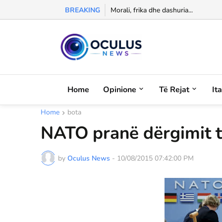
BREAKING
Morali, frika dhe dashuria...
Home
Opinione
Të Rejat
It
Home
bota
NATO pranë dërgimit t
by
Oculus News
-
10/08/2015 07:42:00 PM