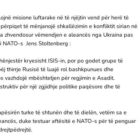
jnë misione luftarake në të njëjtin vend për herë të
rpiqet të mënjanojë shkallëzimin e konfliktit sirian në
t ka zhvendosur vëmendjen e aleancës nga Ukraina pas
i i NATO-s Jens Stoltenberg :
ënjestër kryesisht ISIS-in, por po godet grupe të
ëj thirrje Rusisë të luajë rol bashkpunues dhe
os vazhdojë mbështetjen për regjimin e Asadit.
struktiv për një zgjidhje politike paqësore dhe të
apësirën turke të shtunën dhe të dielën, vetëm sa e
 aleancës, duke testuar aftësitë e NATO-s për të penguar
 drejtpëdrejtë.