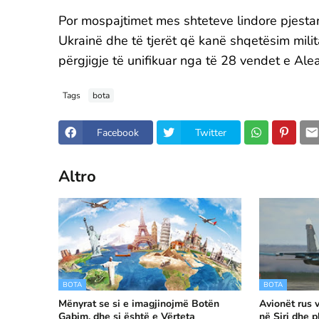
Por mospajtimet mes shteteve lindore pjesta
Ukrainë dhe të tjerët që kanë shqetësim milita
përgjigje të unifikuar nga të 28 vendet e Alea
Tags
bota
Facebook
Twitter
Altro
BOTA
BOTA
Mënyrat se si e imagjinojmë Botën
Avionët rus v
Gabim, dhe si është e Vërteta
në Siri dhe p