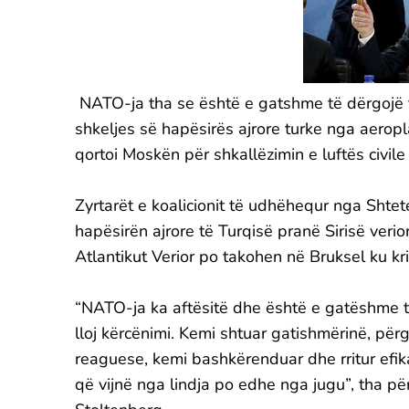
NATO-ja tha se është e gatshme të dërgojë t
shkeljes së hapësirës ajrore turke nga aerop
qortoi Moskën për shkallëzimin e luftës civile 
Zyrtarët e koalicionit të udhëhequr nga Shtet
hapësirën ajrore të Turqisë pranë Sirisë veri
Atlantikut Verior po takohen në Bruksel ku kri
“NATO-ja ka aftësitë dhe është e gatëshme të
lloj kërcënimi. Kemi shtuar gatishmërinë, për
reaguese, kemi bashkërenduar dhe rritur efik
që vijnë nga lindja po edhe nga jugu”, tha pë