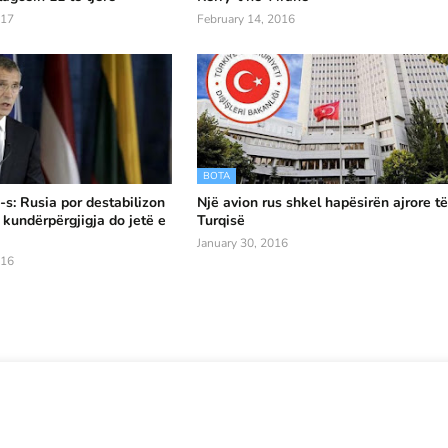
017
February 14, 2016
BOTA
-s: Rusia por destabilizon
Një avion rus shkel hapësirën ajrore t
 kundërpërgjigja do jetë e
Turqisë
January 30, 2016
016