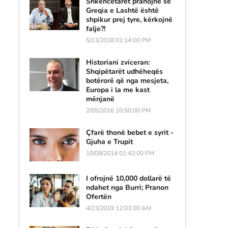
Shkencëtarët pranojnë se
Greqia e Lashtë është
shpikur prej tyre, kërkojnë
falje?!
5/13/2018 01:14:00 PM
Historiani zviceran:
Shqipëtarët udhëheqës
botërorë që nga mesjeta,
Europa i la me kast
mënjanë
2/05/2016 10:50:00 PM
Çfarë thonë bebet e syrit -
Gjuha e Trupit
10/09/2014 01:42:00 PM
I ofrojnë 10,000 dollarë të
ndahet nga Burri; Pranon
Ofertën
4/23/2019 12:03:00 AM