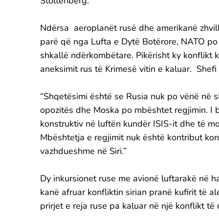
Stoltenberg.
Ndërsa aeroplanët rusë dhe amerikanë zhvillo
parë që nga Lufta e Dytë Botërore, NATO po pë
shkallë ndërkombëtare. Pikërisht ky konflik
aneksimit rus të Krimesë vitin e kaluar. Shef
“Shqetësimi është se Rusia nuk po vënë në sh
opozitës dhe Moska po mbështet regjimin. I b
konstruktiv në luftën kundër ISIS-it dhe të m
Mbështetja e regjimit nuk është kontribut kon
vazhdueshme në Siri.”
Dy inkursionet ruse me avionë luftarakë në h
kanë afruar konfliktin sirian pranë kufirit të
prirjet e reja ruse pa kaluar në një konflikt të