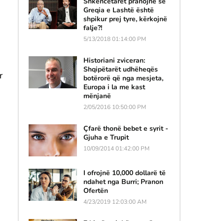
Shkencëtarët pranojnë se
Greqia e Lashtë është
shpikur prej tyre, kërkojnë
falje?!
5/13/2018 01:14:00 PM
Historiani zviceran:
Shqipëtarët udhëheqës
r
botërorë që nga mesjeta,
Europa i la me kast
mënjanë
2/05/2016 10:50:00 PM
Çfarë thonë bebet e syrit -
Gjuha e Trupit
10/09/2014 01:42:00 PM
I ofrojnë 10,000 dollarë të
ndahet nga Burri; Pranon
Ofertën
4/23/2019 12:03:00 AM