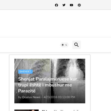
SHENDET
Shenjat Paralajmëruese kur
trupi është i mbushur me
Parazitë
by
Oculus News
-
4/23/2016 03:13:00 PM