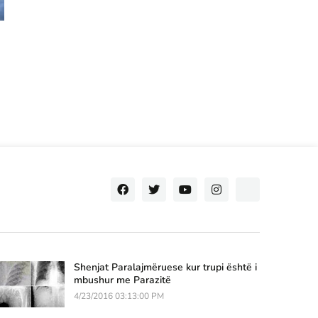
Shenjat Paralajmëruese kur trupi është i
mbushur me Parazitë
4/23/2016 03:13:00 PM