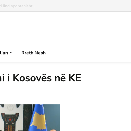
alian
Rreth Nesh
i i Kosovës në KE