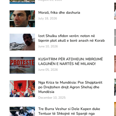
Morali, frika dhe dashuria
July 18, 2026
Izet Shulku sfidon verën: noton në
liqenin plot akull e borë anash në Korab
June 10, 2026
KUSHTRIM PËR ATDHEUN: MBROJMË
LAGUNËN E NARTËS NË MILANO!
June 05, 2026
Nga Kriza te Mundësia: Pse Shqiptarët
po Drejtohen drejt Agron Shehaj dhe
Mundësia
December 10, 2025
Tre Burra Veshur si Dele Kapen duke
Tentuar të Shkojnë në Spanjë nga