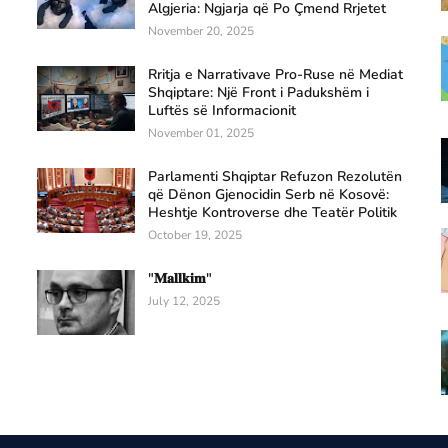
Algjeria: Ngjarja që Po Çmend Rrjetet
November 20, 2025
Rritja e Narrativave Pro-Ruse në Mediat
Shqiptare: Një Front i Padukshëm i
Luftës së Informacionit
November 01, 2025
Parlamenti Shqiptar Refuzon Rezolutën
që Dënon Gjenocidin Serb në Kosovë:
Heshtje Kontroverse dhe Teatër Politik
October 19, 2025
"𝐌𝐚𝐥𝐥𝐤𝐢𝐦"
July 12, 2025