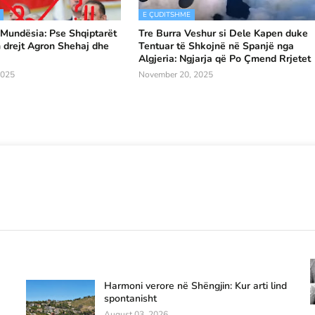
E ÇUDITSHME
 Mundësia: Pse Shqiptarët
Tre Burra Veshur si Dele Kapen duke
 drejt Agron Shehaj dhe
Tentuar të Shkojnë në Spanjë nga
Algjeria: Ngjarja që Po Çmend Rrjetet
2025
November 20, 2025
Harmoni verore në Shëngjin: Kur arti lind
spontanisht
August 03, 2026