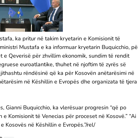
tafa, ka pritur në takim kryetarin e Komisionit të
inistri Mustafa e ka informuar kryetarin Buquicchio, pë
t e Qeverisë për zhvillim ekonomik, sundim të rendit
egruese euroatlantike, thuhet në njoftim të zyrës së
 gjithashtu rëndësinë që ka për Kosovën anëtarësimi në
tarësim në Këshillin e Evropës dhe organizata të tjera
as, Gianni Buquicchio, ka vlerësuar progresin “që po
 e Komisionit të Venecias për proceset në Kosovë.” “Ai
 Kosovës në Këshillin e Evropës.”/rel/