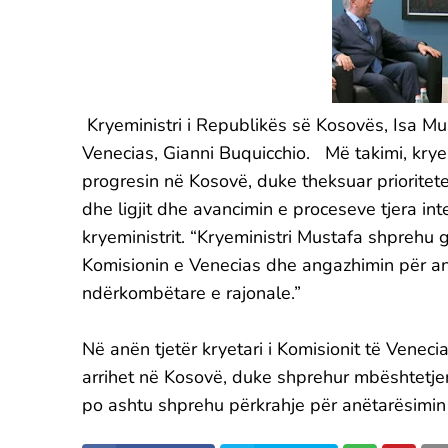
Kryeministri i Republikës së Kosovës, Isa Mus
Venecias, Gianni Buquicchio. Më takimi, kryem
progresin në Kosovë, duke theksuar prioritete
dhe ligjit dhe avancimin e proceseve tjera int
kryeministrit. “Kryeministri Mustafa shprehu
Komisionin e Venecias dhe angazhimin për anë
ndërkombëtare e rajonale.”
Në anën tjetër kryetari i Komisionit të Veneci
arrihet në Kosovë, duke shprehur mbështetjen
po ashtu shprehu përkrahje për anëtarësimin e