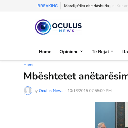
BREAKING
Morali, frika dhe dashuria...
Home
Opinione
Të Rejat
It
Home
Mbështetet anëtarësim
by
Oculus News
-
10/16/2015 07:55:00 PM