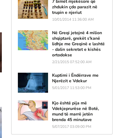
7 bimët mjekësore që
zhdukin çdo parazit në
trupin e njeriut
10/01/2014 11:36:00 AM
Në Greqi jetojnë 4 milion
shqiptarë, grekët s'kanë
lidhje me Greqinë e lashtë
- dalin sekretet e kishës
ortodokse
2/21/2015 07:52:00 AM
Kuptimi i Ëndërrave me
Njerëzit e Vdekur
5/01/2017 11:53:00 PM
Kjo është pija më
Vdekjeprurëse në Botë,
mund të marrë jetën
brenda 45 minutave
5/07/2017 03:09:00 PM