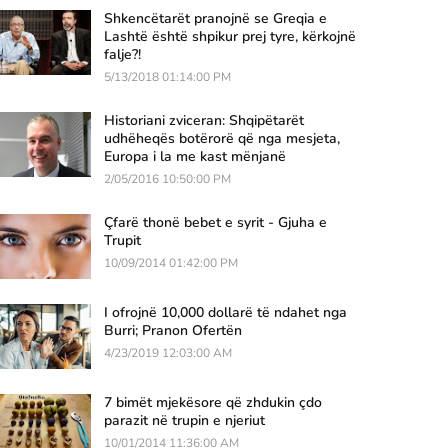
Shkencëtarët pranojnë se Greqia e
Lashtë është shpikur prej tyre, kërkojnë
falje?!
5/13/2018 01:14:00 PM
Historiani zviceran: Shqipëtarët
udhëheqës botërorë që nga mesjeta,
Europa i la me kast mënjanë
2/05/2016 10:50:00 PM
Çfarë thonë bebet e syrit - Gjuha e
Trupit
10/09/2014 01:42:00 PM
I ofrojnë 10,000 dollarë të ndahet nga
Burri; Pranon Ofertën
4/23/2019 12:03:00 AM
7 bimët mjekësore që zhdukin çdo
parazit në trupin e njeriut
10/01/2014 11:36:00 AM