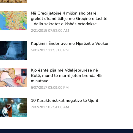
Në Greqi jetojnë 4 milion shqiptarë,
grekët s'kanë lidhje me Greqinë e lashtë
- dalin sekretet e kishës ortodokse
2/21/2015 07:52:00 AM
Kuptimi i Ëndërrave me Njerëzit e Vdekur
5/01/2017 11:53:00 PM
Kjo është pija më Vdekjeprurëse në
Botë, mund të marrë jetën brenda 45
minutave
5/07/2017 03:09:00 PM
10 Karakteristikat negative të Ujorit
7/02/2017 02:54:00 AM