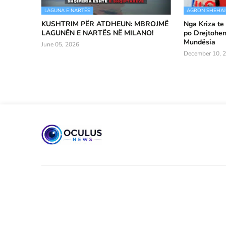
LAGUNA E NARTËS
AGRON SHEHAJ
KUSHTRIM PËR ATDHEUN: MBROJMË
Nga Kriza te
LAGUNËN E NARTËS NË MILANO!
po Drejtohen
Mundësia
June 05, 2026
December 10, 