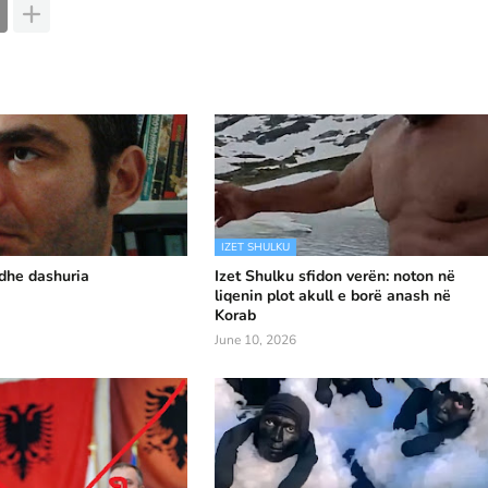
IZET SHULKU
 dhe dashuria
Izet Shulku sfidon verën: noton në
liqenin plot akull e borë anash në
Korab
June 10, 2026