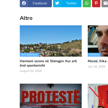
Facebook
Twitter
Altro
KETI BERISHA
OPINION
Harmoni verore në Shëngjin: Kur arti
Morali, frika
lind spontanisht
July 18, 2026
August 03, 2026