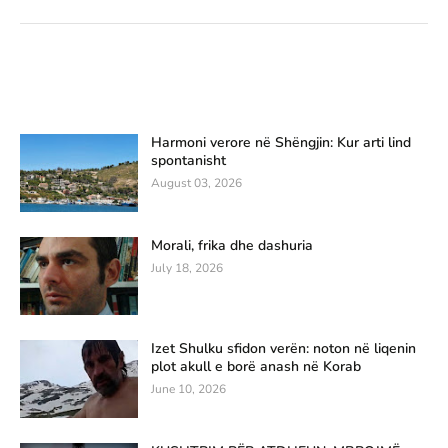
Harmoni verore në Shëngjin: Kur arti lind
spontanisht
August 03, 2026
Morali, frika dhe dashuria
July 18, 2026
Izet Shulku sfidon verën: noton në liqenin
plot akull e borë anash në Korab
June 10, 2026