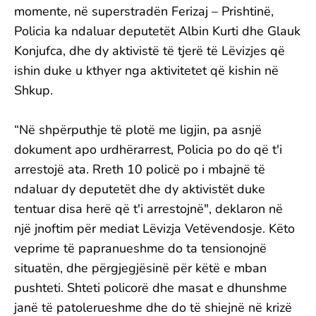
momente, në superstradën Ferizaj – Prishtinë,
Policia ka ndaluar deputetët Albin Kurti dhe Glauk
Konjufca, dhe dy aktivistë të tjerë të Lëvizjes që
ishin duke u kthyer nga aktivitetet që kishin në
Shkup.
“Në shpërputhje të plotë me ligjin, pa asnjë
dokument apo urdhërarrest, Policia po do që t'i
arrestojë ata. Rreth 10 policë po i mbajnë të
ndaluar dy deputetët dhe dy aktivistët duke
tentuar disa herë që t'i arrestojnë", deklaron në
një jnoftim për mediat Lëvizja Vetëvendosje. Këto
veprime të papranueshme do ta tensionojnë
situatën, dhe përgjegjësinë për këtë e mban
pushteti. Shteti policorë dhe masat e dhunshme
janë të patolerueshme dhe do të shiejnë në krizë