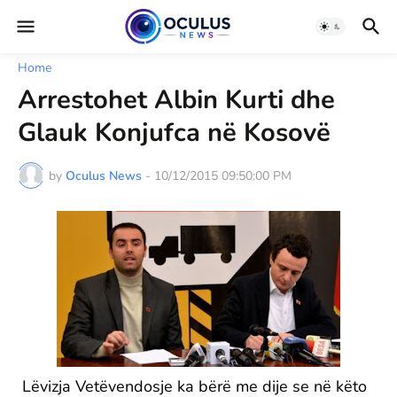
Home
Arrestohet Albin Kurti dhe
Glauk Konjufca në Kosovë
by
Oculus News
-
10/12/2015 09:50:00 PM
Lëvizja Vetëvendosje ka bërë me dije se në këto