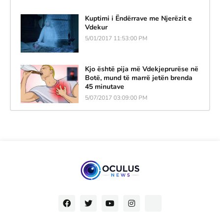
Kuptimi i Ëndërrave me Njerëzit e
Vdekur
5/01/2017 11:53:00 PM
Kjo është pija më Vdekjeprurëse në
Botë, mund të marrë jetën brenda
45 minutave
5/07/2017 03:09:00 PM