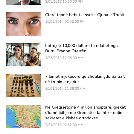
2/05/2016 10:50:00 PM
Çfarë thonë bebet e syrit - Gjuha e Trupit
10/09/2014 01:42:00 PM
I ofrojnë 10,000 dollarë të ndahet nga
Burri; Pranon Ofertën
4/23/2019 12:03:00 AM
7 bimët mjekësore që zhdukin çdo parazit
në trupin e njeriut
10/01/2014 11:36:00 AM
Në Greqi jetojnë 4 milion shqiptarë, grekët
s'kanë lidhje me Greqinë e lashtë - dalin
sekretet e kishës ortodokse
2/21/2015 07:52:00 AM