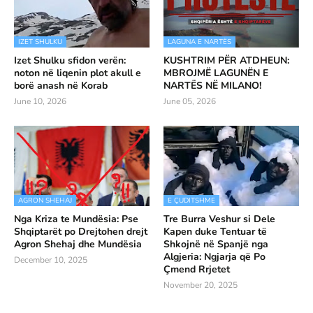
IZET SHULKU
LAGUNA E NARTËS
Izet Shulku sfidon verën:
KUSHTRIM PËR ATDHEUN:
noton në liqenin plot akull e
MBROJMË LAGUNËN E
borë anash në Korab
NARTËS NË MILANO!
June 10, 2026
June 05, 2026
AGRON SHEHAJ
E ÇUDITSHME
Nga Kriza te Mundësia: Pse
Tre Burra Veshur si Dele
Shqiptarët po Drejtohen drejt
Kapen duke Tentuar të
Agron Shehaj dhe Mundësia
Shkojnë në Spanjë nga
Algjeria: Ngjarja që Po
December 10, 2025
Çmend Rrjetet
November 20, 2025