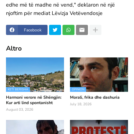
edhe më të madhe në vend," deklaron në një
njoftim për mediat Lëvizja Vetëvendosje
Facebook
Altro
KETI BERISHA
OPINION
Harmoni verore në Shëngjin:
Morali, frika dhe dashuria
Kur arti lind spontanisht
July 18, 2026
August 03, 2026