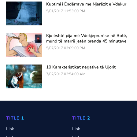
Kuptimi i Ëndërrave me Njerëzit e Vdekur
5/01/2017 11:53:00 PM
Kjo është pija më Vdekjeprurëse në Botë,
mund të marrë jetën brenda 45 minutave
5/07/2017 03:09:00 PM
10 Karakteristikat negative të Ujorit
7/02/2017 02:54:00 AM
TITLE 1
TITLE 2
Link
Link