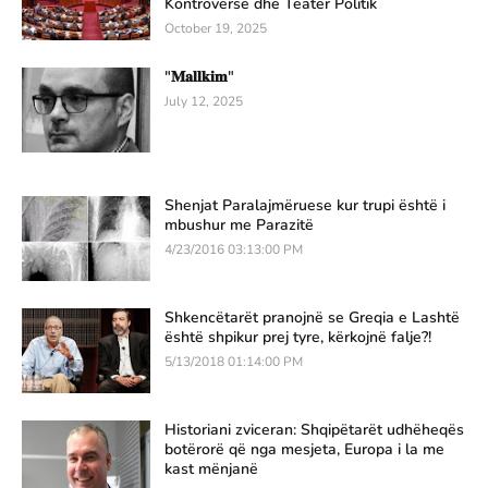
Kontroverse dhe Teatër Politik
October 19, 2025
"𝐌𝐚𝐥𝐥𝐤𝐢𝐦"
July 12, 2025
Shenjat Paralajmëruese kur trupi është i
mbushur me Parazitë
4/23/2016 03:13:00 PM
Shkencëtarët pranojnë se Greqia e Lashtë
është shpikur prej tyre, kërkojnë falje?!
5/13/2018 01:14:00 PM
Historiani zviceran: Shqipëtarët udhëheqës
botërorë që nga mesjeta, Europa i la me
kast mënjanë