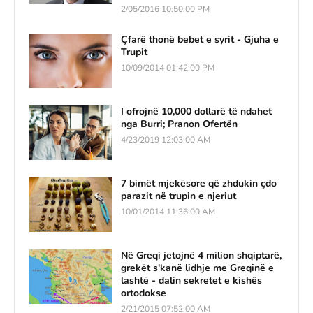
2/05/2016 10:50:00 PM
Çfarë thonë bebet e syrit - Gjuha e
Trupit
10/09/2014 01:42:00 PM
I ofrojnë 10,000 dollarë të ndahet
nga Burri; Pranon Ofertën
4/23/2019 12:03:00 AM
7 bimët mjekësore që zhdukin çdo
parazit në trupin e njeriut
10/01/2014 11:36:00 AM
Në Greqi jetojnë 4 milion shqiptarë,
grekët s'kanë lidhje me Greqinë e
lashtë - dalin sekretet e kishës
ortodokse
2/21/2015 07:52:00 AM