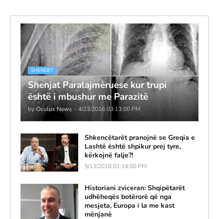
SHENDET
Shenjat Paralajmëruese kur trupi
është i mbushur me Parazitë
by
Oculus News
-
4/23/2016 03:13:00 PM
Shkencëtarët pranojnë se Greqia e
Lashtë është shpikur prej tyre,
kërkojnë falje?!
5/13/2018 01:14:00 PM
Historiani zviceran: Shqipëtarët
udhëheqës botërorë që nga
mesjeta, Europa i la me kast
mënjanë