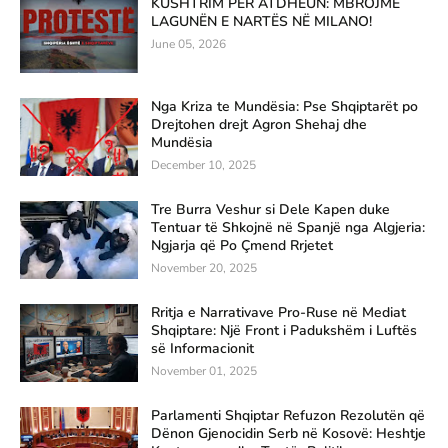
KUSHTRIM PËR ATDHEUN: MBROJMË
LAGUNËN E NARTËS NË MILANO!
June 05, 2026
Nga Kriza te Mundësia: Pse Shqiptarët po
Drejtohen drejt Agron Shehaj dhe
Mundësia
December 10, 2025
Tre Burra Veshur si Dele Kapen duke
Tentuar të Shkojnë në Spanjë nga Algjeria:
Ngjarja që Po Çmend Rrjetet
November 20, 2025
Rritja e Narrativave Pro-Ruse në Mediat
Shqiptare: Një Front i Padukshëm i Luftës
së Informacionit
November 01, 2025
Parlamenti Shqiptar Refuzon Rezolutën që
Dënon Gjenocidin Serb në Kosovë: Heshtje