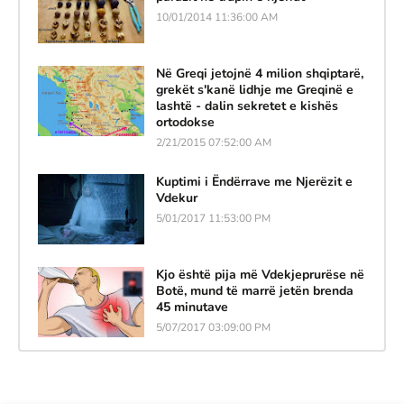
10/01/2014 11:36:00 AM
Në Greqi jetojnë 4 milion shqiptarë,
grekët s'kanë lidhje me Greqinë e
lashtë - dalin sekretet e kishës
ortodokse
2/21/2015 07:52:00 AM
Kuptimi i Ëndërrave me Njerëzit e
Vdekur
5/01/2017 11:53:00 PM
Kjo është pija më Vdekjeprurëse në
Botë, mund të marrë jetën brenda
45 minutave
5/07/2017 03:09:00 PM