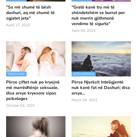
"Sa më shumë të bësh
"Gratë kanë tru më të
dashuri, aq më shumë të
shëndetshëm se burrat por
zgjatet jeta"
nuk marrin gjithmonë
vendime të sigurta"
April 17, 2023
April 05, 2023
PSIKOLOGJI
INTELIGJENCA
Përse çiftet nuk po kryejnë
Përse Njerëzit Inteligjentë
më marrëdhënje seksuale,
nuk kanë fat në Dashuri; disa
disa arsye kryesore sipas
arsye...
psikologes
March 04, 2021
October 03, 2021