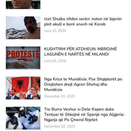
Izet Shulku sfidon verën: noton në liqenin
plot akull e borë anash në Korab
June 10, 2026
KUSHTRIM PËR ATDHEUN: MBROJMË
LAGUNËN E NARTËS NË MILANO!
June 05, 2026
Nga Kriza te Mundësia: Pse Shqiptarët po
Drejtohen drejt Agron Shehaj dhe
Mundësia
December 10, 2025
Tre Burra Veshur si Dele Kapen duke
Tentuar të Shkojnë në Spanjë nga Algjeria:
Ngjarja që Po Çmend Rrjetet
November 20, 2025