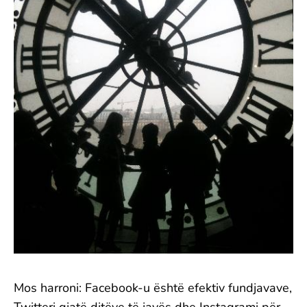
Mos harroni: Facebook-u është efektiv fundjavave,
Twitteri gjatë ditëve të javës dhe Instagrami për