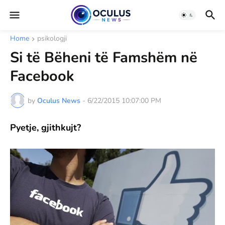
Home
psikologji
Si të Bëheni të Famshëm në
Facebook
by
Oculus News
-
6/22/2015 10:07:00 PM
Pyetje, gjithkujt?