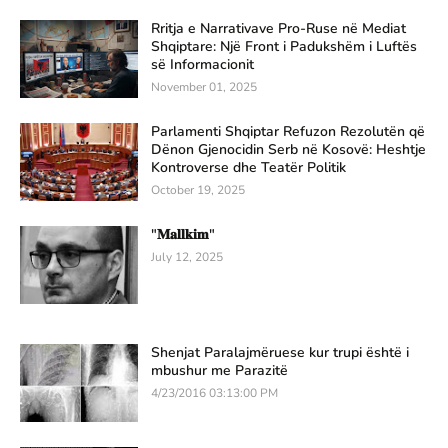
Rritja e Narrativave Pro-Ruse në Mediat
Shqiptare: Një Front i Padukshëm i Luftës
së Informacionit
November 01, 2025
Parlamenti Shqiptar Refuzon Rezolutën që
Dënon Gjenocidin Serb në Kosovë: Heshtje
Kontroverse dhe Teatër Politik
October 19, 2025
"𝐌𝐚𝐥𝐥𝐤𝐢𝐦"
July 12, 2025
Shenjat Paralajmëruese kur trupi është i
mbushur me Parazitë
4/23/2016 03:13:00 PM