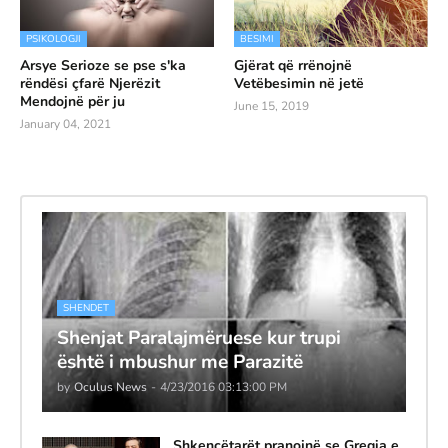
PSIKOLOGJI
BESIMI
Arsye Serioze se pse s'ka
Gjërat që rrënojnë
rëndësi çfarë Njerëzit
Vetëbesimin në jetë
Mendojnë për ju
June 15, 2019
January 04, 2021
SHENDET
Shenjat Paralajmëruese kur trupi
është i mbushur me Parazitë
by
Oculus News
-
4/23/2016 03:13:00 PM
Shkencëtarët pranojnë se Greqia e