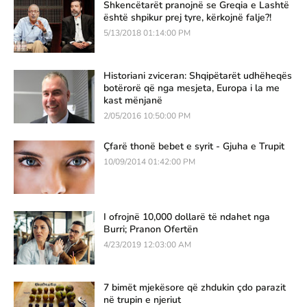
Shkencëtarët pranojnë se Greqia e Lashtë
është shpikur prej tyre, kërkojnë falje?!
5/13/2018 01:14:00 PM
Historiani zviceran: Shqipëtarët udhëheqës
botërorë që nga mesjeta, Europa i la me
kast mënjanë
2/05/2016 10:50:00 PM
Çfarë thonë bebet e syrit - Gjuha e Trupit
10/09/2014 01:42:00 PM
I ofrojnë 10,000 dollarë të ndahet nga
Burri; Pranon Ofertën
4/23/2019 12:03:00 AM
7 bimët mjekësore që zhdukin çdo parazit
në trupin e njeriut