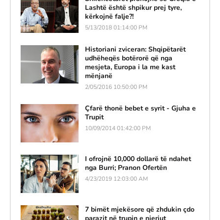
Lashtë është shpikur prej tyre,
kërkojnë falje?!
5/13/2018 01:14:00 PM
Historiani zviceran: Shqipëtarët
udhëheqës botërorë që nga
mesjeta, Europa i la me kast
mënjanë
2/05/2016 10:50:00 PM
Çfarë thonë bebet e syrit - Gjuha e
Trupit
10/09/2014 01:42:00 PM
I ofrojnë 10,000 dollarë të ndahet
nga Burri; Pranon Ofertën
4/23/2019 12:03:00 AM
7 bimët mjekësore që zhdukin çdo
parazit në trupin e njeriut